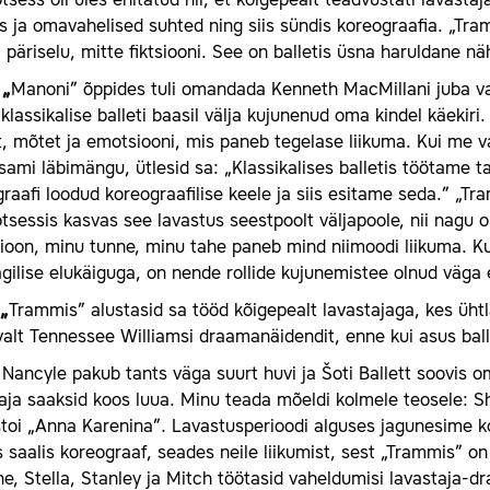
tsess oli üles ehitatud nii, et kõigepealt teadvustati lavasta
 ja omavahelised suhted ning siis sündis koreograafia. „Tra
i päriselu, mitte fiktsiooni. See on balletis üsna haruldane nä
 „
Manoni” õppides tuli omandada Kenneth MacMillani juba va
 klassikalise balleti baasil välja kujunenud oma kindel käekiri
, mõtet ja emotsiooni, mis paneb tegelase liikuma. Kui me v
ksami läbimängu, ütlesid sa: „Klassikalises balletis töötame 
raafi loodud koreograafilise keele ja siis esitame seda.” „T
tsessis kasvas see lavastus seestpoolt väljapoole, nii nag
oon, minu tunne, minu tahe paneb mind niimoodi liikuma. Ku
agilise elukäiguga, on nende rollide kujunemistee olnud väga 
 „
Trammis” alustasid sa tööd kõigepealt lavastajaga, kes üht
alt Tennessee Williamsi draamanäidendit, enne kui asus balle
:
Nancyle pakub tants väga suurt huvi ja Šoti Ballett soovis o
aja saaksid koos luua. Minu teada mõeldi kolmele teosele: 
lstoi „Anna Karenina”. Lavastusperioodi alguses jagunesime
 saalis koreograaf, seades neile liikumist, sest „Trammis” on
e, Stella, Stanley ja Mitch töötasid vaheldumisi lavastaja-d