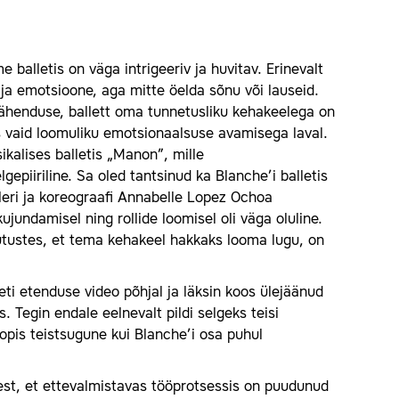
e balletis on väga intrigeeriv ja huvitav. Erinevalt
 ja emotsioone, aga mitte öelda sõnu või lauseid.
ähenduse, ballett oma tunnetusliku kehakeelega on
tis vaid loomuliku emotsionaalsuse avamisega laval.
kalises balletis „Manon”, mille
gepiiriline. Sa oled tantsinud ka Blanche’i balletis
eri ja koreograafi Annabelle Lopez Ochoa
kujundamisel ning rollide loomisel oli väga oluline.
igutustes, et tema kehakeel hakkaks looma lugu, on
eti etenduse video põhjal ja läksin koos ülejäänud
. Tegin endale eelnevalt pildi selgeks teisi
oopis teistsugune kui Blanche’i osa puhul
est, et ettevalmistavas tööprotsessis on puudunud