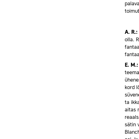
palav
toimub
A.
R.:
olla. 
fantaa
fantaa
E.
M.
teemad
ühene.
kord l
süvene
ta ikk
aitas 
reaals
sätin 
Blanch