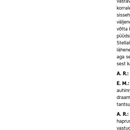
vastav
korral
sisseh
väljen
võtta 
püüdsi
Stella
lähene
aga se
sest k
A.
R.:
E.
M.:
auhinn
draama
tantsu
A.
R.:
haprus
vastuo