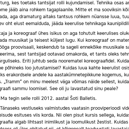
urg, kes toetaks tantsijat rolli kujundamisel. Tehnika osas a
oome jääb aina rohkem tagaplaanile. Mitte et ma sooviksin kõi
ada, aga dramaturg aitaks tantsus rohkem nüansse luua, tuua
v oht elust eemalduda, jääda keerulise tehnikaga kaunipildi
aja ja koreograaf ühes isikus on aga tohutult keerulises olu
ada muusikat ja teisest küljest lugu. Kui koreograaf on materj
ööga proovisaali, keskendub ta sageli ennekõike muusikale 
erima, sest tantsijad ootavad omakorda, et tants oleks tehnil
ärguliseks. Eriti juhtub seda noorematel koreograafidel. Kuid
e põhineks loo jutustamisel? Kuidas luua kahte keerulist os
saks erakordsele andele ka aastakümnetepikkune kogemus, kusj
. „Tramm” on minu meelest väga võimas näide sellest, kuidas 
raafi sammu loomisel. See oli ju lavastatud sinu peale?
Ma tegin selle rolli 2012. aastal Šoti Balletis.
Tänaseks vestluseks valmistudes vaatasin prooviperioodi vid
isude esituses viis korda. Nii olen pisut kursis sellega, kuida
raafia algab lihtsast inimlikust ja loomulikust žestist. Kuida