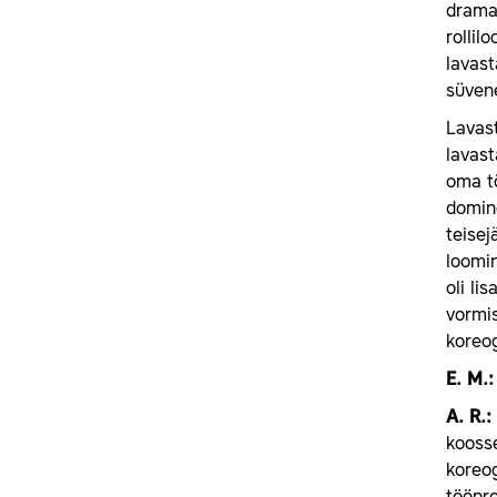
dramat
rollil
lavast
süvene
Lavast
lavast
oma t
domine
teisej
loomin
oli li
vormis
koreog
E.
M.:
A.
R.:
koosse
koreog