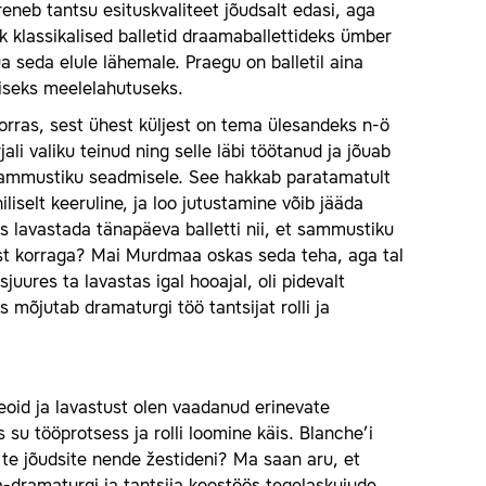
reneb tantsu esituskvaliteet jõudsalt edasi, aga
k klassikalised balletid draamaballettideks ümber
 seda elule lähemale. Praegu on balletil aina
liseks meelelahutuseks.
korras, sest ühest küljest on tema ülesandeks n-ö
ali valiku teinud ning selle läbi töötanud ja jõuab
sammustiku seadmisele. See hakkab paratamatult
iselt keeruline, ja loo jutustamine võib jääda
as lavastada tänapäeva balletti nii, et sammustiku
ist korraga? Mai Murdmaa oskas seda teha, aga tal
uures ta lavastas igal hooajal, oli pidevalt
mõjutab dramaturgi töö tantsijat rolli ja
eoid ja lavastust olen vaadanud erinevate
s su tööprotsess ja rolli loomine käis. Blanche’i
s te jõudsite nende žestideni? Ma saan aru, et