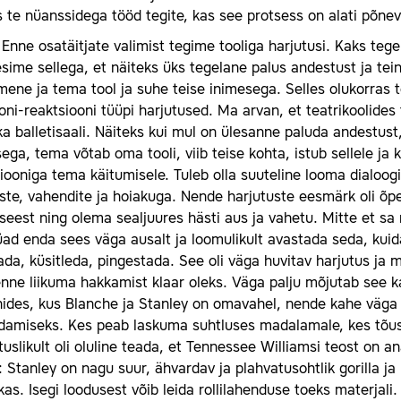
 te nüanssidega tööd tegite, kas see protsess on alati põne
:
Enne osatäitjate valimist tegime tooliga harjutusi. Kaks tege
sime sellega, et näiteks üks tegelane palus andestust ja teine
imene ja tema tool ja suhe teise inimesega. Selles olukorras 
oni-reaktsiooni tüüpi harjutused. Ma arvan, et teatrikoolides 
a balletisaali. Näiteks kui mul on ülesanne paluda andestust
ega, tema võtab oma tooli, viib teise kohta, istub sellele j
iooniga tema käitumisele. Tuleb olla suuteline looma dialoo
uste, vahendite ja hoiakuga. Nende harjutuste eesmärk oli õpe
seest ning olema sealjuures hästi aus ja vahetu. Mitte et sa 
ad enda sees väga ausalt ja loomulikult avastada seda, kuida
da, küsitleda, pingestada. See oli väga huvitav harjutus ja
nne liikuma hakkamist klaar oleks. Väga palju mõjutab see ka
ides, kus Blan­che ja Stanley on omavahel, nende kahe väga
ndamiseks. Kes peab laskuma suhtluses madalamale, kes tõus
uslikult oli oluline teada, et Tennessee Williamsi teost on 
 Stanley on nagu suur, ähvardav ja plahvatusohtlik gorilla ja
ikas. Isegi loodusest võib leida rollilahenduse toeks materjal