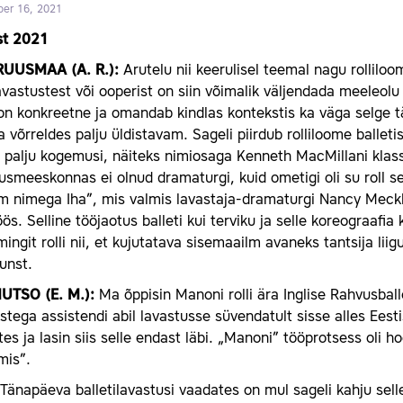
er 16, 2021
t 2021
UUSMAA (A. R.):
Arutelu nii keerulisel teemal nagu rolliloom
vastustest või ooperist on siin võimalik väljendada meeleolu
on konkreetne ja omandab kindlas kontekstis ka väga selge t
a võrreldes palju üldistavam. Sageli piirdub rolliloome balle
 palju kogemusi, näiteks nimiosaga Kenneth MacMillani klassi
usmeeskonnas ei olnud dramaturgi, kuid ometigi oli su roll sel
m nimega Iha”, mis valmis lavastaja-dramaturgi Nancy Meckl
ös. Selline tööjaotus balleti kui terviku ja selle koreograafia 
ingit rolli nii, et kujutatava sisemaailm avaneks tantsija li
unst.
UTSO (E. M.):
Ma õppisin Manoni rolli ära Inglise Rahvusball
stega assistendi abil lavastusse süvendatult sisse alles Eestis
es ja lasin siis selle endast läbi. „Manoni” tööprotsess oli h
mis”.
Tänapäeva balletilavastusi vaadates on mul sageli kahju sell