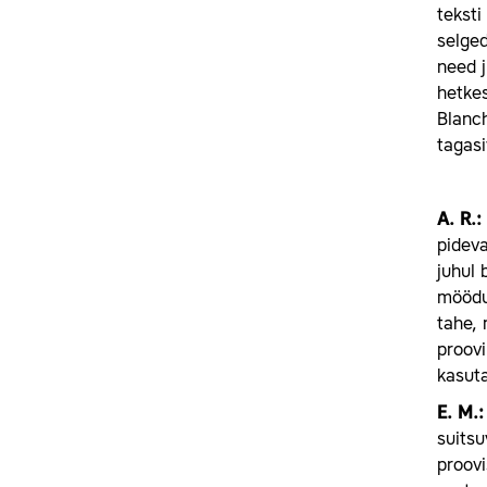
teksti
selged
need j
hetkes
Blanch
tagasi
A.
R.:
pideva
juhul 
möödun
tahe, 
proovi
kasuta
E.
M.:
suitsu
proovi