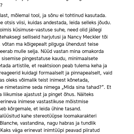
v?
last, mõlemal tool, ja sõnu ei tohtinud kasutada.
 otsis viisi, kuidas andestada, leida selleks jõudu.
toimis küsimuse-vastuse suhe, need olid jällegi
tehaksegi selliseid harjutusi ja Nancy Meckler tõi
, võtan ma kõigepealt pilguga ühendust teise
a keerab mulle selja. Nüüd vastan mina omakorda
gi sisemise pingestatuse kaudu, minimaalsete
tada artistile, et reaktsioon peab tulema keha ja
reageerid kuidagi formaalselt ja pinnapealselt, vaid
s oleks võimalik teist inimest kõnetada,
 me nimetasime seda nimega „Mida sina tahad?”. Et
 liikumise ajastust ja pinget õhus. Näiteks
 erineva inimese vastastikuse mõistmise
eb kõrgemale, et leida ühine tasand.
analüüsitud kahe stereotüüpse loomakarakteri
 Blan­che, vastandina, nagu habras ja tundlik
i. Kaks väga erinevat inimtüüpi peavad piiratud