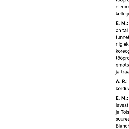
tööpro
olemus
kelleg
E.
M.:
on tal
tunnet
riigie
koreog
tööpro
emotsi
ja tra
A.
R.:
korduv
E.
M.
lavast
ja To
suures
Blanch