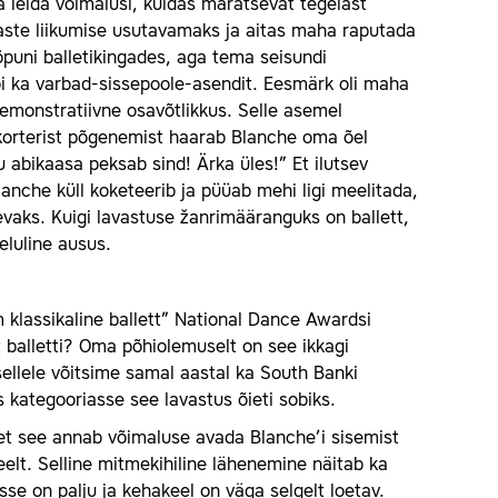
ja leida võimalusi, kuidas märatsevat tegelast
laste liikumise usutavamaks ja aitas maha raputada
õpuni balletikingades, aga tema seisundi
või ka varbad-sissepoole-asendit. Eesmärk oli maha
demonstratiivne osavõtlikkus. Selle asemel
a korterist põgenemist haarab Blanche oma õel
su abikaasa peksab sind! Ärka üles!” Et ilutsev
lanche küll koketeerib ja püüab mehi ligi meelitada,
sevaks. Kuigi lavastuse žanrimääranguks on ballett,
eluline ausus.
klassikaline ballett” National Dance Awardsi
t balletti? Oma põhiolemuselt on see ikkagi
sellele võitsime samal aastal ka South Banki
 kategooriasse see lavastus õieti sobiks.
t, et see annab võimaluse avada Blanche’i sisemist
meelt. Selline mitmekihiline lähenemine näitab ka
e on palju ja kehakeel on väga selgelt loetav.