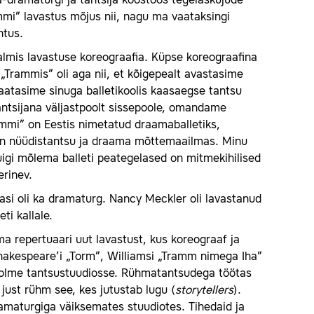
ja-dramaturgi ja tantsija koostöös tegelaskujude
mmi” lavastus mõjus nii, nagu ma vaataksingi
htus.
lmis lavastuse koreograafia. Küpse koreograafina
. „Trammis” oli aga nii, et kõigepealt avastasime
aatasime sinuga balletikoolis kaasaegse tantsu
tantsijana väljastpoolt sissepoole, omandame
rammi” on Eestis nimetatud draamaballetiks,
u on nüüdistantsu ja draama mõttemaailmas. Minu
igi mõlema balleti peategelased on mitmekihilised
erinev.
lasi oli ka dramaturg. Nancy Meckler oli lavastanud
ti kallale.
ma repertuaari uut lavastust, kus koreograaf ja
Shakespeare’i „Torm”, Williamsi „Tramm nimega Iha”
 kolme tantsustuudiosse. Rühmatantsudega töötas
 just rühm see, kes jutustab lugu (
storytellers
).
ramaturgiga väiksemates stuudiotes. Tihedaid ja