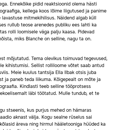
tega. Ennekõike pidid reaktsioonid olema hästi
eograafiga, kellega koos lõime liigutused ja panime
e lavastuse mitmekihilisus. Näidend algab küll
ses rullub teose arenedes publiku ees lahti ka
tas rolli loomisele väga palju kaasa. Pidevad
ista, miks Blanche on selline, nagu ta on.
llest mõjutatud. Tema olevikus toimuvad tegevused,
e kihistumisi. Sellist rolliloome võtet saab antud
iis. Meie kuulus tantsija Ella Ilbak otsis juba
st ja paneb teda liikuma. Kõigepealt on mõte ja
eograafia. Kindlasti teeb selline tööprotsess
koelisemalt läbi töötatud. Mulle tundub, et te
ngu stseenis, kus purjus mehed on hämaras
aadio aknast välja. Kogu sealne rüselus sai
 kõlasid äreva ning hirmul hääletooniga hüüded ka