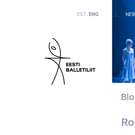
EST
ENG
NE
Bl
Ro