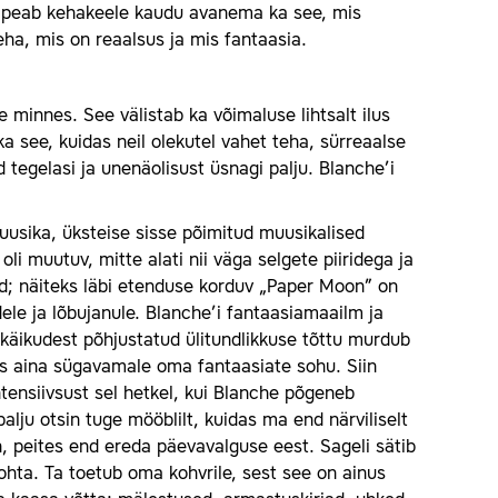
 peab kehakeele kaudu avanema ka see, mis
eha, mis on reaalsus ja mis fantaasia.
 minnes. See välistab ka võimaluse lihtsalt ilus
ka see, kuidas neil olekutel vahet teha, sürreaalse
d tegelasi ja unenäolisust üsnagi palju. Blanche’i
muusika, üksteise sisse põimitud muusikalised
 muutuv, mitte alati nii väga selgete piiridega ja
ad; näiteks läbi etenduse korduv „Paper Moon” on
ele ja lõbujanule. Blanche’i fantaasiamaailm ja
dkäikudest põhjustatud ülitundlikkuse tõttu murdub
es aina sügavamale oma fantaasiate sohu. Siin
tensiivsust sel hetkel, kui Blanche põgeneb
alju otsin tuge mööblilt, kuidas ma end närviliselt
n, peites end ereda päevavalguse eest. Sageli sätib
hta. Ta toetub oma kohvrile, sest see on ainus