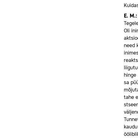
Kuidas
E.
M.
Tegele
Oli in
aktsio
need k
inimes
reakts
liigut
hinge 
sa püü
mõjuta
tahe e
stseen
välje
Tunnet
kaudu:
öölibl