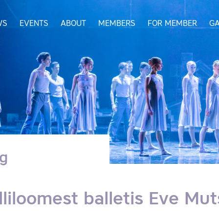
WS
EVENTS
ABOUT
MEMBERS
FOR MEMBER
GA
og
lliloomest balletis Eve Mu