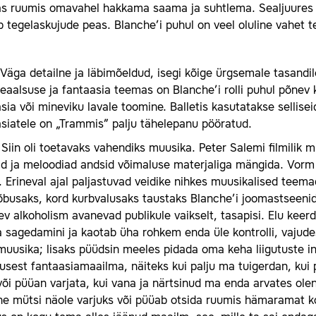
as ruumis omavahel hakkama saama ja suhtlema. Sealjuures
 tegelaskujude peas. Blanche’i puhul on veel oluline vahet t
Väga detailne ja läbimõeldud, isegi kõige ürgsemale tasandile
Reaalsuse ja fantaasia teemas on Blanche’i rolli puhul põnev 
sia või mineviku lavale toomine. Balletis kasutatakse sellisei
siatele on „Trammis” palju tähelepanu pööratud.
:
Siin oli toetavaks vahendiks muusika. Peter Salemi filmilik 
 ja meloodiad andsid võimaluse materjaliga mängida. Vorm oli
 Erineval ajal paljastuvad veidike nihkes muusikalised teem
õbusaks, kord kurbvalusaks taustaks Blanche’i joomastseenid
v alkoholism avanevad publikule vaikselt, tasapisi. Elu keer
a sagedamini ja kaotab üha rohkem enda üle kontrolli, vajud
muusika; lisaks püüdsin meeles pidada oma keha liigutuste in
usest fantaasiamaailma, näiteks kui palju ma tuigerdan, kui p
või püüan varjata, kui vana ja närtsinud ma enda arvates ole
e mütsi näole varjuks või püüab otsida ruumis hämaramat ko