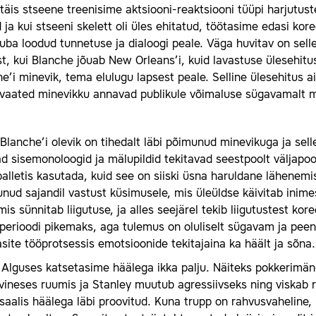
 täis stseene treenisime aktsiooni-reaktsiooni tüüpi harjutus
 ja kui stseeni skelett oli üles ehitatud, töötasime edasi kor
uba loodud tunnetuse ja dialoogi peale. Väga huvitav on sell
t, kui Blanche jõuab New Orleans’i, kuid lavastuse ülesehitu
e’i minevik, tema elulugu lapsest peale. Selline ülesehitus ai
vaated minevikku annavad publikule võimaluse sügavamalt mõ
Blanche’i olevik on tihedalt läbi põimunud minevikuga ja se
d sisemonoloogid ja mälupildid tekitavad seestpoolt väljapool
balletis kasutada, kuid see on siiski üsna haruldane lähenemisv
ud sajandil vastust küsimusele, mis üleüldse käivitab inime
mis sünnitab liigutuse, ja alles seejärel tekib liigutustest kor
perioodi pikemaks, aga tulemus on oluliselt sügavam ja peene
site tööprotsessis emotsioonide tekitajaina ka häält ja sõna.
Alguses katsetasime häälega ikka palju. Näiteks pokkerimä
vineses ruumis ja Stanley muutub agressiivseks ning viskab r
saalis häälega läbi proovitud. Kuna trupp on rahvusvaheline,