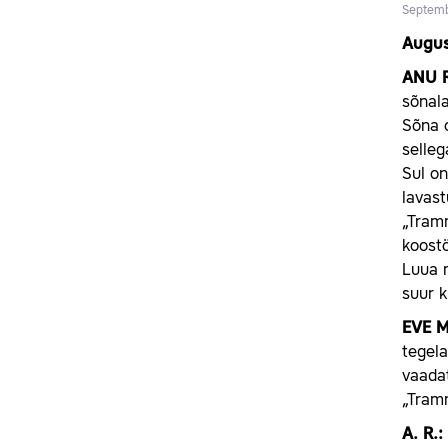
Septemb
Augus
ANU R
sõnala
Sõna 
selleg
Sul on
lavast
„Tram
koostö
Luua m
suur k
EVE M
tegela
vaadat
„Tram
A. R.: