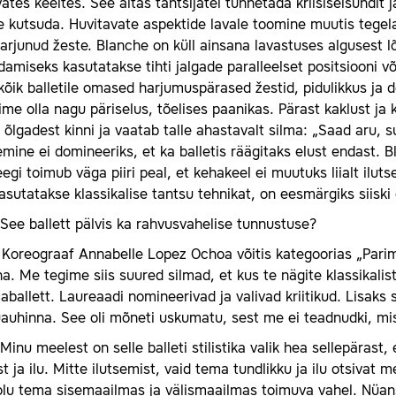
ates keeltes. See aitas tantsijatel tunnetada kriisiseisundit 
e kutsuda. Huvitavate aspektide lavale toomine muutis tege
arjunud žeste. Blanche on küll ainsana lavastuses algusest l
damiseks kasutatakse tihti jalgade paralleelset positsiooni 
kõik balletile omased harjumuspärased žestid, pidulikkus ja 
me olla nagu päriselus, tõelises paanikas. Pärast kaklust j
l õlgadest kinni ja vaatab talle ahastavalt silma: „Saad aru, 
mine ei domineeriks, et ka balletis räägitaks elust endast. B
egi toimub väga piiri peal, et kehakeel ei muutuks liialt ilut
asutatakse klassikalise tantsu tehnikat, on eesmärgiks siiski 
See ballett pälvis ka rahvusvahelise tunnustuse?
Koreograaf Annabelle Lopez Ochoa võitis kategoorias „Parim 
a. Me tegime siis suured silmad, et kus te nägite klassikalis
ballett. Laureaadi nomineerivad ja valivad kriitikud. Lisaks 
auhinna. See oli mõneti uskumatu, sest me ei teadnudki, mis
Minu meelest on selle balleti stilistika valik hea sellepäras
t ja ilu. Mitte ilutsemist, vaid tema tundlikku ja ilu otsivat 
lu tema sisemaailmas ja välismaailmas toimuva vahel. Nüanss