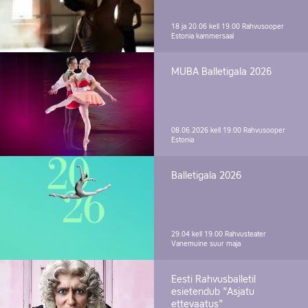
18 ja 20.06 kell 19.00
Rahvusooper
Estonia kammersaal
MUBA Balletigala 2026
08.06.2026 kell 19.00
Rahvusooper
Estonia
Balletigala 2026
29.04 kell 19.00
Rahvusteater
Vanemuine suur maja
Eesti Rahvusballetil
esietendub "Asjatu
ettevaatus"