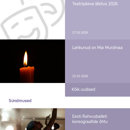
Teatripäeva läkitus 2026
27.03.2026
Lahkunud on Mai Murdmaa
25.03.2026
Kõik uudised
Sündmused
Eesti Rahvusballeti
koreograafide õhtu