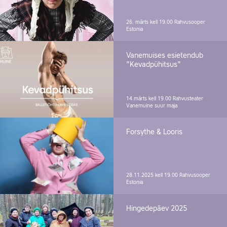
26. märts kell 19.00
Rahvusooper
Estonia
Vanemuises esietendub
"Kevadpühitsus"
14.märts kell 19.00
Rahvusteater
Vanemuine suur maja
Forsythe & Looris
28.11.2025 kell 19.00
Rahvusooper
Estonia
Hingedepäev 2025