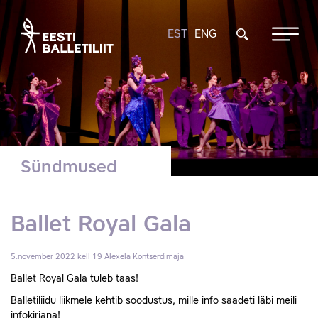
EST
ENG
Sündmused
Ballet Royal Gala
5.november 2022 kell 19
Alexela Kontserdimaja
Ballet Royal Gala tuleb taas!
Balletiliidu liikmele kehtib soodustus, mille info saadeti läbi meili
infokirjana!