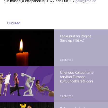
Küsimused ja ettepanekud: +372 5661 0811 /
gala@lime.ee
Uudised
Lahkunud on Regina
Süvalep (Tõško)
20.06.2026
Ühendus Kultuuritahe
tervitab Euroopa
kultuurideklaratsiooni
19.06.2026