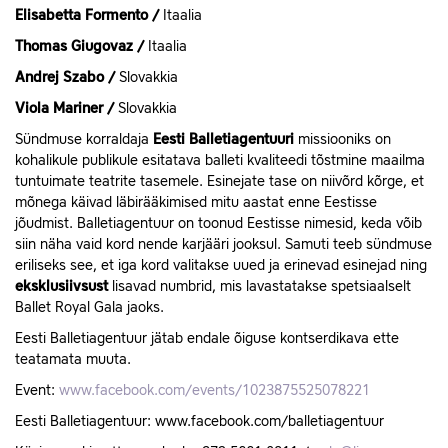
Elisabetta Formento /
Itaalia
Thomas Giugovaz /
Itaalia
Andrej Szabo /
Slovakkia
Viola Mariner /
Slovakkia
Sündmuse korraldaja
Eesti Balletiagentuuri
missiooniks on
kohalikule publikule esitatava balleti kvaliteedi tõstmine maailma
tuntuimate teatrite tasemele. Esinejate tase on niivõrd kõrge, et
mõnega käivad läbirääkimised mitu aastat enne Eestisse
jõudmist. Balletiagentuur on toonud Eestisse nimesid, keda võib
siin näha vaid kord nende karjääri jooksul. Samuti teeb sündmuse
eriliseks see, et iga kord valitakse uued ja erinevad esinejad ning
eksklusiivsust
lisavad numbrid, mis lavastatakse spetsiaalselt
Ballet Royal Gala jaoks.
Eesti Balletiagentuur jätab endale õiguse kontserdikava ette
teatamata muuta.
Event:
www.facebook.com/events/1023875525078221
Eesti Balletiagentuur: www.facebook.com/balletiagentuur