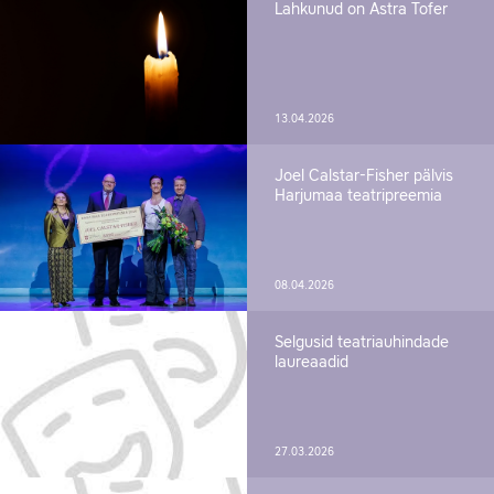
Lahkunud on Astra Tofer
13.04.2026
Joel Calstar-Fisher pälvis
Harjumaa teatripreemia
08.04.2026
Selgusid teatriauhindade
laureaadid
27.03.2026