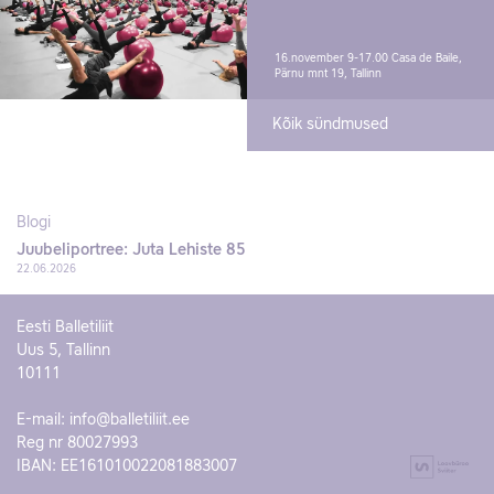
16.november 9-17.00
Casa de Baile,
Pärnu mnt 19, Tallinn
Kõik sündmused
Blogi
Juubeliportree: Juta Lehiste 85
22.06.2026
Eesti Balletiliit
Uus 5, Tallinn
10111
E-mail:
info@balletiliit.ee
Reg nr 80027993
IBAN: EE161010022081883007