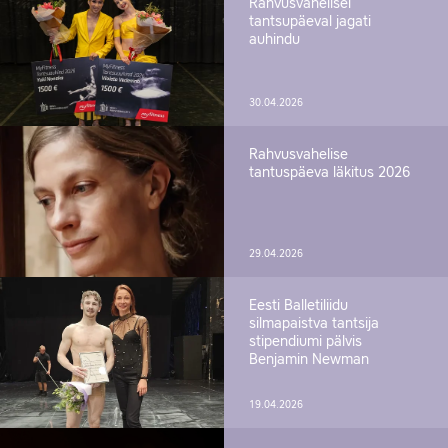
Rahvusvahelisel
tantsupäeval jagati
auhindu
30.04.2026
Rahvusvahelise
tantuspäeva läkitus 2026
29.04.2026
Eesti Balletiliidu
silmapaistva tantsija
stipendiumi pälvis
Benjamin Newman
19.04.2026