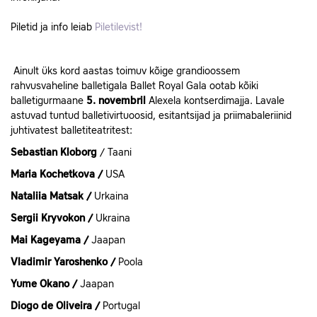
Piletid ja info leiab
Piletilevist!
Ainult üks kord aastas toimuv kõige grandioossem
rahvusvaheline balletigala Ballet Royal Gala ootab kõiki
balletigurmaane
5. novembril
Alexela kontserdimajja. Lavale
astuvad tuntud balletivirtuoosid, esitantsijad ja priimabaleriinid
juhtivatest balletiteatritest:
Sebastian Kloborg
/ Taani
Maria Kochetkova /
USA
Nataliia Matsak /
Urkaina
Sergii Kryvokon /
Ukraina
Mai Kageyama /
Jaapan
Vladimir Yaroshenko /
Poola
Yume Okano /
Jaapan
Diogo de Oliveira /
Portugal