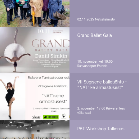
02.11.2025
Metsakalmistu
Grand Ballet Gala
10. november kell 19.00
Rahvusooper Estonia
VII Sügisene balletiõhtu -
"NAT´ike armastusest"
2. november 17.00
Rakvere Teatri
väike saal
PBT Workshop Tallinnas