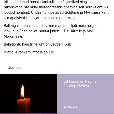
ette möödunud hooaja tantsulised kõrghetked ning
rahvusvaheliste külaliskoreograafide spetsiaalselt selleks õhtuks
loodud numbrid. Ühtlasi tunnustavad Goldtime ja MyFitness kaht
silmapaistvat tantsijat omapoolse preemiaga.
Balletigalal tehakse austav kummardus hiljuti meie hulgast
lahkunud Eesti balleti suurkujudele – Tiit Härmile ja Mai
Murdmaale.
Balletiõhtu kunstiline juht on Jevgeni Grib
Piletid ja rohkem infot leiab
siit!
Uudised
Lahkunud on Regina
Süvalep (Tõško)
20.06.2026