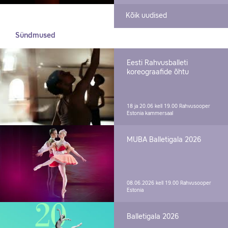
Kõik uudised
Sündmused
Eesti Rahvusballeti
koreograafide õhtu
18 ja 20.06 kell 19.00
Rahvusooper
Estonia kammersaal
MUBA Balletigala 2026
08.06.2026 kell 19.00
Rahvusooper
Estonia
Balletigala 2026