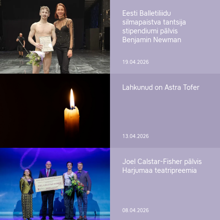
Eesti Balletiliidu
silmapaistva tantsija
stipendiumi pälvis
Benjamin Newman
19.04.2026
Lahkunud on Astra Tofer
13.04.2026
Joel Calstar-Fisher pälvis
Harjumaa teatripreemia
08.04.2026