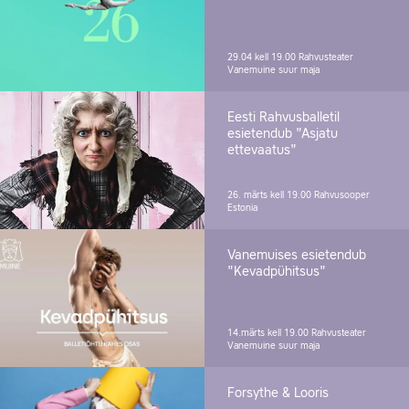
29.04 kell 19.00
Rahvusteater
Vanemuine suur maja
Eesti Rahvusballetil
esietendub "Asjatu
ettevaatus"
26. märts kell 19.00
Rahvusooper
Estonia
Vanemuises esietendub
"Kevadpühitsus"
14.märts kell 19.00
Rahvusteater
Vanemuine suur maja
Forsythe & Looris