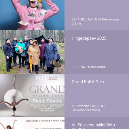
28.11.2025 kell 19.00
Rahvusooper
Estonia
Hingedepäev 2025
02.11.2025
Metsakalmistu
Grand Ballet Gala
10. november kell 19.00
Rahvusooper Estonia
VII Sügisene balletiõhtu -