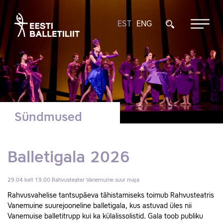
EST
ENG
Sündmused
Balletigala 2026
29.04 kell 19.00
Rahvusteater Vanemuine suur maja
Rahvusvahelise tantsupäeva tähistamiseks toimub Rahvusteatris
Vanemuine suurejooneline balletigala, kus astuvad üles nii
Vanemuise balletitrupp kui ka külalissolistid. Gala toob publiku