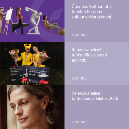
Ühendus Kultuuritahe
tervitab Euroopa
kultuurideklaratsiooni
19.06.2026
Rahvusvahelisel
tantsupäeval jagati
auhindu
30.04.2026
Rahvusvahelise
tantuspäeva läkitus 2026
29.04.2026