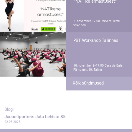
"NAT´ike armastusest"
2. november 17.00
Rakvere Teatri
väike saal
PBT Workshop Tallinnas
16.november 9-17.00
Casa de Baile,
Pärnu mnt 19, Tallinn
Kõik sündmused
Blogi
Juubeliportree: Juta Lehiste 85
22.06.2026