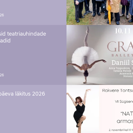
026
sid teatriauhindade
aadid
026
päeva läkitus 2026