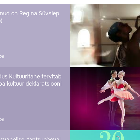
nud on Regina Süvalep
)
026
us Kultuuritahe tervitab
a kultuurideklaratsiooni
026