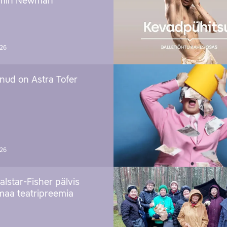
amin Newman
026
nud on Astra Tofer
026
alstar-Fisher pälvis
maa teatripreemia