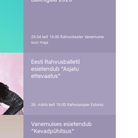
Balletigala 2026
29.04 kell 19.00
Rahvusteater Vanemuine
suur maja
Eesti Rahvusballetil
esietendub "Asjatu
ettevaatus"
26. märts kell 19.00
Rahvusooper Estonia
Vanemuises esietendub
"Kevadpühitsus"