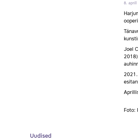
8. aprill
Harjum
ooperi
Tänavu
kunsti
Joel C
2018).
auhinn
2021. 
esitan
Aprill
Foto: 
Uudised