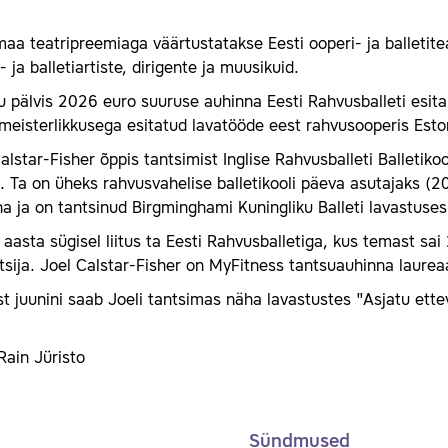
aa teatripreemiaga väärtustatakse Eesti ooperi- ja balletite
- ja balletiartiste, dirigente ja muusikuid.
 pälvis 2026 euro suuruse auhinna Eesti Rahvusballeti esita
meisterlikkusega esitatud lavatööde eest rahvusooperis Esto
alstar-Fisher õppis tantsimist Inglise Rahvusballeti Balletik
 Ta on üheks rahvusvahelise balletikooli päeva asutajaks (20
a ja on tantsinud Birgminghami Kuningliku Balleti lavastuses
aasta sügisel liitus ta Eesti Rahvusballetiga, kus temast sai
tsija. Joel Calstar-Fisher on MyFitness tantsuauhinna laure
ist juunini saab Joeli tantsimas näha lavastustes "Asjatu ette
Rain Jüristo
Sündmused