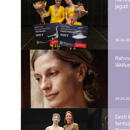
Rahvu
jagati
30.04.2
Rahvu
läkitu
29.04.2
Eesti 
tantsi