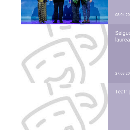
08.04.2
Selgu
laure
27.03.2
Teatri