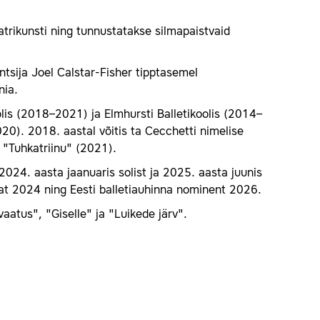
atrikunsti ning tunnustatakse silmapaistvaid
ntsija Joel Calstar-Fisher tipptasemel
nia.
oolis (2018–2021) ja Elmhursti Balletikoolis (2014–
20). 2018. aastal võitis ta Cecchetti nimelise
 "Tuhkatriinu" (2021).
 2024. aasta jaanuaris solist ja 2025. aasta juunis
aat 2024 ning Eesti balletiauhinna nominent 2026.
vaatus", "Giselle" ja "Luikede järv".