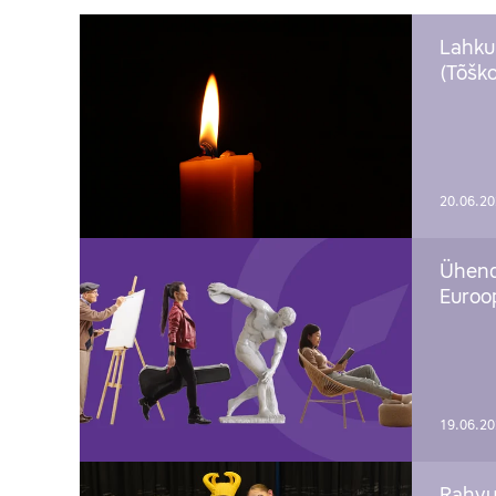
Lahku
(Tõško
20.06.2
Ühend
Euroop
19.06.2