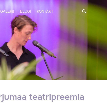
GALERII
BLOGI
KONTAKT
arjumaa teatripreemia