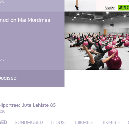
026
nud on Mai Murdmaa
026
uudised
liportree: Juta Lehiste 85
026
SED
SÜNDMUSED
LIIDUST
LIIKMED
LIIKMELE