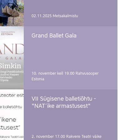
02.11.2025
Metsakalmistu
Grand Ballet Gala
10. november kell 19.00
Rahvusooper
Estonia
VII Sügisene balletiõhtu -
"NAT´ike armastusest"
2. november 17.00
Rakvere Teatri väike