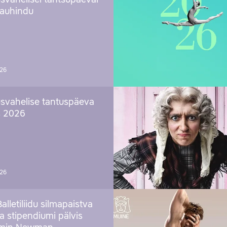
svahelisel tantsupäeval
 auhindu
026
svahelise tantuspäeva
s 2026
026
Balletiliidu silmapaistva
ja stipendiumi pälvis