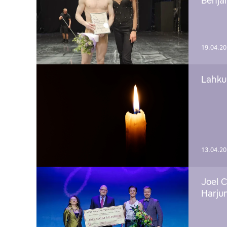
Benj
19.04.2
Lahku
13.04.2
Joel C
Harju