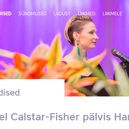
ISED
SÜNDMUSED
LIIDUST
LIIKMED
LIIKMELE
dised
el Calstar-Fisher pälvis H