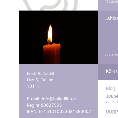
27.03.2
Lahku
25.03.2
Kõik 
Eesti Balletiliit
Uus 5, Tallinn
10111
Blogi
Juube
E-mail:
info@balletiliit.ee
22.06.2
Reg nr 80027993
IBAN: EE161010022081883007
UUDI