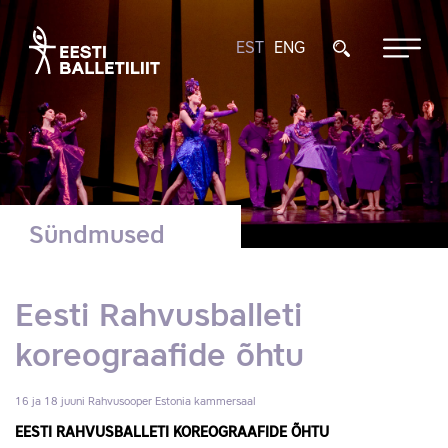
EST
ENG
Sündmused
Eesti Rahvusballeti
koreograafide õhtu
16 ja 18 juuni
Rahvusooper Estonia kammersaal
EESTI RAHVUSBALLETI KOREOGRAAFIDE ÕHTU