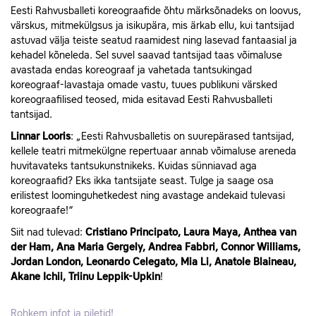
Eesti Rahvusballeti koreograafide õhtu märksõnadeks on loovus,
värskus, mitmekülgsus ja isikupära, mis ärkab ellu, kui tantsijad
astuvad välja teiste seatud raamidest ning lasevad fantaasial ja
kehadel kõneleda. Sel suvel saavad tantsijad taas võimaluse
avastada endas koreograaf ja vahetada tantsukingad
koreograaf-lavastaja omade vastu, tuues publikuni värsked
koreograafilised teosed, mida esitavad Eesti Rahvusballeti
tantsijad.
Linnar Looris
: „Eesti Rahvusballetis on suurepärased tantsijad,
kellele teatri mitmekülgne repertuaar annab võimaluse areneda
huvitavateks tantsukunstnikeks. Kuidas sünniavad aga
koreograafid? Eks ikka tantsijate seast. Tulge ja saage osa
erilistest loominguhetkedest ning avastage andekaid tulevasi
koreograafe!“
Siit nad tulevad:
Cristiano Principato, Laura Maya, Anthea van
der Ham, Ana Maria Gergely, Andrea Fabbri, Connor Williams,
Jordan London, Leonardo Celegato, Mia Li, Anatole Blaineau,
Akane Ichii, Triinu Leppik-Upkin
!
Rohkem infot ja piletid!