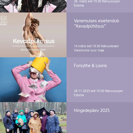
26. märts kell 19.00
Rahvusooper
Estonia
Vanemuises esietendub
"Kevadpühitsus"
14.märts kell 19.00
Rahvusteater
Vanemuine suur maja
Forsythe & Looris
28.11.2025 kell 19.00
Rahvusooper
Estonia
Hingedepäev 2025