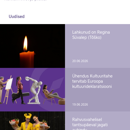
Uudised
Lahkunud on Regina
Süvalep (Tõško)
20.06.2026
Ühendus Kultuuritahe
tervitab Euroopa
kultuurideklaratsiooni
19.06.2026
Rahvusvahelisel
tantsupäeval jagati