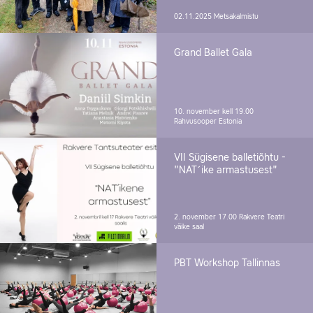
02.11.2025
Metsakalmistu
Grand Ballet Gala
10. november kell 19.00
Rahvusooper Estonia
VII Sügisene balletiõhtu -
"NAT´ike armastusest"
2. november 17.00
Rakvere Teatri
väike saal
PBT Workshop Tallinnas