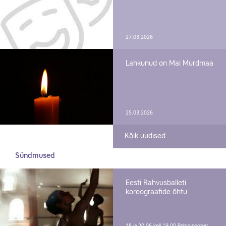
27.03.2026
Lahkunud on Mai Murdmaa
25.03.2026
Kõik uudised
Sündmused
Eesti Rahvusballeti
koreograafide õhtu