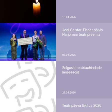
13.04.2026
Joel Calstar-Fisher pälvis
Harjumaa teatripreemia
08.04.2026
Selgusid teatriauhindade
laureaadid
27.03.2026
Teatripäeva läkitus 2026