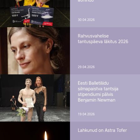
auhindu
30.04.2026
Rahvusvahelise
tantuspäeva läkitus 2026
29.04.2026
Eesti Balletiliidu
silmapaistva tantsija
stipendiumi pälvis
Benjamin Newman
19.04.2026
Lahkunud on Astra Tofer