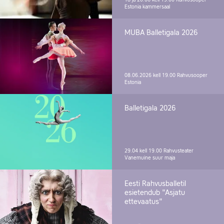
18 ja 20.06 kell 19.00
Rahvusooper
Estonia kammersaal
MUBA Balletigala 2026
08.06.2026 kell 19.00
Rahvusooper
Estonia
Balletigala 2026
29.04 kell 19.00
Rahvusteater
Vanemuine suur maja
Eesti Rahvusballetil
esietendub "Asjatu
ettevaatus"