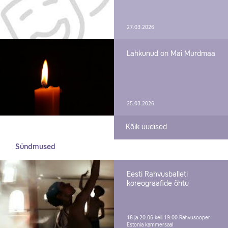
27.03.2026
Lahkunud on Mai Murdmaa
25.03.2026
Kõik uudised
Sündmused
Eesti Rahvusballeti
koreograafide õhtu
18 ja 20.06 kell 19.00
Rahvusooper
Estonia kammersaal