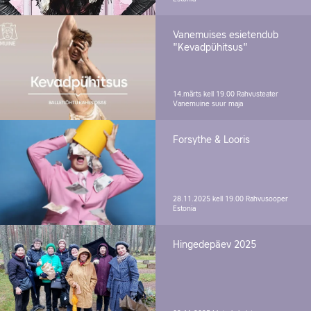
Vanemuises esietendub
"Kevadpühitsus"
14.märts kell 19.00
Rahvusteater
Vanemuine suur maja
Forsythe & Looris
28.11.2025 kell 19.00
Rahvusooper
Estonia
Hingedepäev 2025