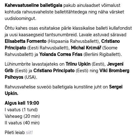
Kahevaatuseline balletigala
pakub ainulaadset võimalust
kohtuda rahvusvaheliste balletitähtedega ning näha värsket
uudisloomingut.
Õhtu kahes osas esitatakse pärle klassikalise balleti kullafondist
ja uusi kaasaegseid tantsunumbreid. Lavale astuvad säravad
Elisabetta Formento
(Hispaania Rahvusballett),
Cristiano
Principato
(Eesti Rahvusballett),
Michal Krčmář
(Soome
Rahvusballett) ja
Yolanda Correa Frias
(Berliini Rigiballett).
Lühinumbrite lavastajateks on
Triinu Upkin
(Eesti),
Jevgeni
Grib
(Eesti) ja
Cristiano Principato
(Eesti) ning
Viki Bromberg
Psihoyos
(USA).
Rahvusvahelise suveöö balletigala kunstiline juht on
Sergei
Upkin.
Algus kell 19:00
I vaatus (1 tund)
Vaheaeg (20 min)
II vaatus (40 min)
Pileti leiab
siit!