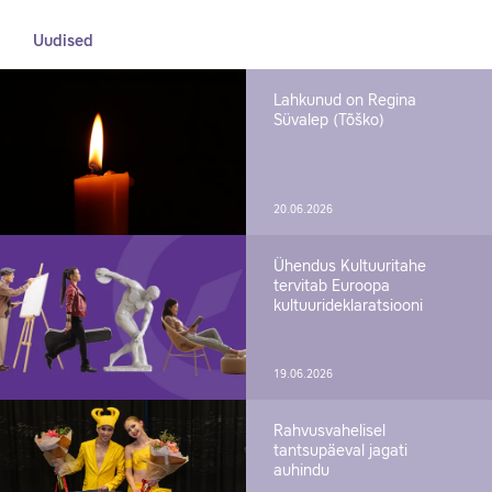
Uudised
Lahkunud on Regina
Süvalep (Tõško)
20.06.2026
Ühendus Kultuuritahe
tervitab Euroopa
kultuurideklaratsiooni
19.06.2026
Rahvusvahelisel
tantsupäeval jagati
auhindu