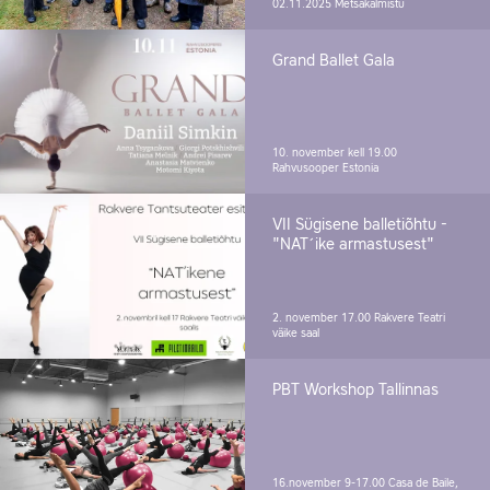
02.11.2025
Metsakalmistu
Grand Ballet Gala
10. november kell 19.00
Rahvusooper Estonia
VII Sügisene balletiõhtu -
"NAT´ike armastusest"
2. november 17.00
Rakvere Teatri
väike saal
PBT Workshop Tallinnas
16.november 9-17.00
Casa de Baile,