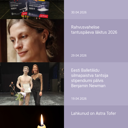
30.04.2026
Rahvusvahelise
tantuspäeva läkitus 2026
29.04.2026
Eesti Balletiliidu
silmapaistva tantsija
stipendiumi pälvis
Benjamin Newman
19.04.2026
Lahkunud on Astra Tofer