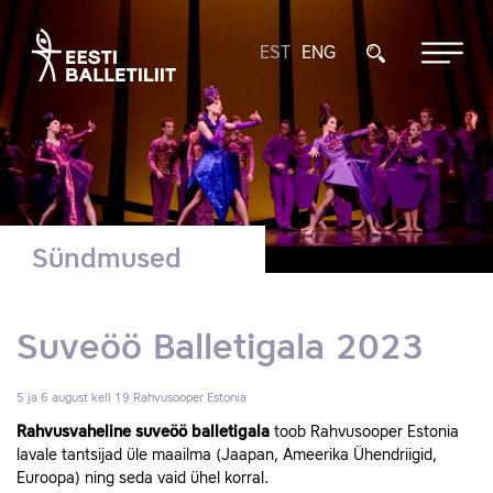
EST
ENG
Sündmused
Suveöö Balletigala 2023
5 ja 6 august kell 19
Rahvusooper Estonia
Rahvusvaheline suveöö balletigala
toob Rahvusooper Estonia
lavale tantsijad üle maailma (Jaapan, Ameerika Ühendriigid,
Euroopa) ning seda vaid ühel korral.