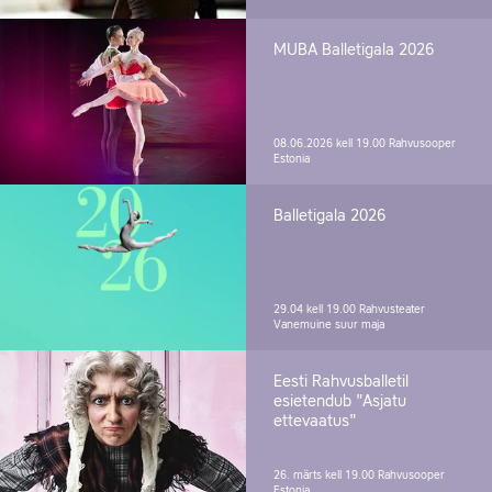
MUBA Balletigala 2026
08.06.2026 kell 19.00
Rahvusooper
Estonia
Balletigala 2026
29.04 kell 19.00
Rahvusteater
Vanemuine suur maja
Eesti Rahvusballetil
esietendub "Asjatu
ettevaatus"
26. märts kell 19.00
Rahvusooper
Estonia