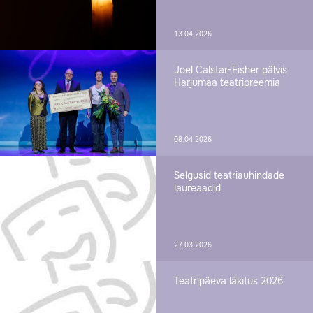
13.04.2026
Joel Calstar-Fisher pälvis
Harjumaa teatripreemia
08.04.2026
Selgusid teatriauhindade
laureaadid
27.03.2026
Teatripäeva läkitus 2026