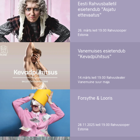
Eesti Rahvusballetil
esietendub "Asjatu
ettevaatus"
26. märts kell 19.00
Rahvusooper
Estonia
Vanemuises esietendub
"Kevadpühitsus"
14.märts kell 19.00
Rahvusteater
Vanemuine suur maja
Forsythe & Looris
28.11.2025 kell 19.00
Rahvusooper
Estonia