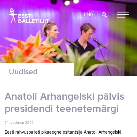
EST
ENG
Uudised
Anatoli Arhangelski pälvis
presidendi teenetemärgi
21. veebruar 2022
Eesti rahvusballeti pikaaegne esitantsija Anatoli Arhangelski