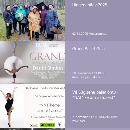
Hingedepäev 2025
02.11.2025
Metsakalmistu
Grand Ballet Gala
10. november kell 19.00
Rahvusooper Estonia
VII Sügisene balletiõhtu -
"NAT´ike armastusest"
2. november 17.00
Rakvere Teatri
väike saal