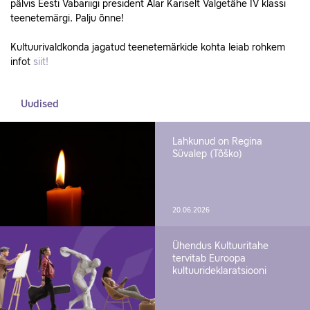
pälvis Eesti Vabariigi president Alar Kariselt Valgetähe IV klassi
teenetemärgi. Palju õnne!
Kultuurivaldkonda jagatud teenetemärkide kohta leiab rohkem
infot
siit!
Uudised
Lahkunud on Regina
Süvalep (Tõško)
20.06.2026
Ühendus Kultuuritahe
tervitab Euroopa
kultuurideklaratsiooni