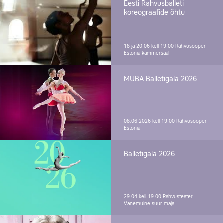
Eesti Rahvusballeti
koreograafide õhtu
18 ja 20.06 kell 19.00
Rahvusooper
Estonia kammersaal
MUBA Balletigala 2026
08.06.2026 kell 19.00
Rahvusooper
Estonia
Balletigala 2026
29.04 kell 19.00
Rahvusteater
Vanemuine suur maja