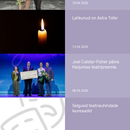
19.04.2026
Lahkunud on Astra Tofer
13.04.2026
Joel Calstar-Fisher pälvis
Harjumaa teatripreemia
08.04.2026
Selgusid teatriauhindade
laureaadid