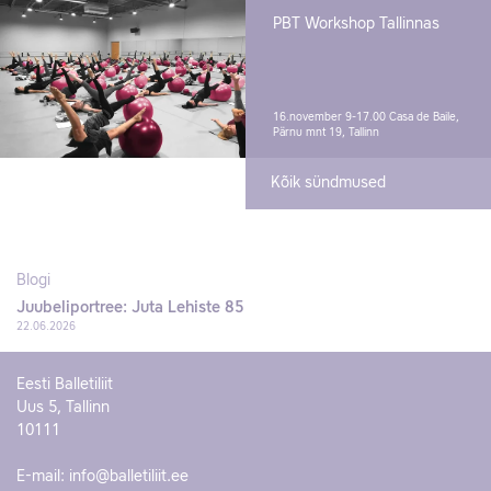
PBT Workshop Tallinnas
16.november 9-17.00
Casa de Baile,
Pärnu mnt 19, Tallinn
Kõik sündmused
Blogi
Juubeliportree: Juta Lehiste 85
22.06.2026
Eesti Balletiliit
Uus 5, Tallinn
10111
E-mail:
info@balletiliit.ee