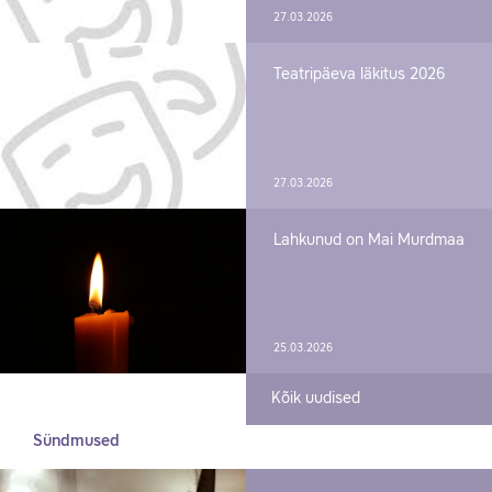
27.03.2026
Teatripäeva läkitus 2026
27.03.2026
Lahkunud on Mai Murdmaa
25.03.2026
Kõik uudised
Sündmused