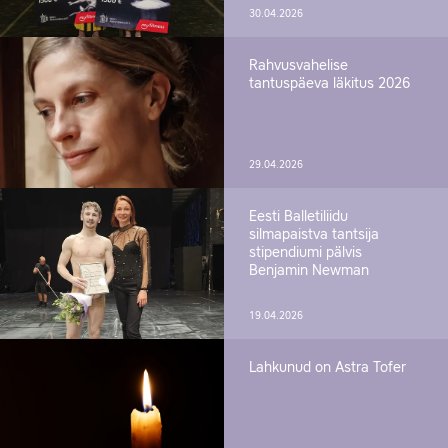
30.04.2026
Rahvusvahelise
tantuspäeva läkitus 2026
29.04.2026
Eesti Balletiliidu
silmapaistva tantsija
stipendiumi pälvis
Benjamin Newman
19.04.2026
Lahkunud on Astra Tofer