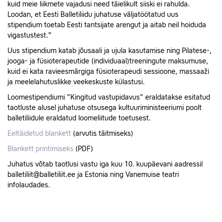
kuid meie liikmete vajadusi need täielikult siiski ei rahulda.
Loodan, et Eesti Balletiliidu juhatuse väljatöötatud uus
stipendium toetab Eesti tantsijate arengut ja aitab neil hoiduda
vigastustest."
Uus stipendium katab jõusaali ja ujula kasutamise ning Pilatese-,
jooga- ja füsioterapeutide (individuaal)treeningute maksumuse,
kuid ei kata ravieesmärgiga füsioterapeudi sessioone, massaaži
ja meelelahutuslikke veekeskuste külastusi.
Loomestipendiumi "Kingitud vastupidavus" eraldatakse esitatud
taotluste alusel juhatuse otsusega kultuuriministeeriumi poolt
balletiliidule eraldatud loomeliitude toetusest.
Eeltäidetud blankett
(arvutis täitmiseks)
Blankett printimiseks
(PDF)
Juhatus võtab taotlusi vastu iga kuu 10. kuupäevani aadressil
balletiliit@balletiliit.ee ja Estonia ning Vanemuise teatri
infolaudades.