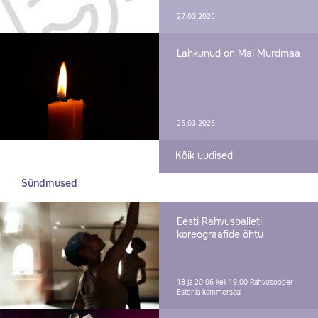
27.03.2026
Lahkunud on Mai Murdmaa
25.03.2026
Kõik uudised
Sündmused
Eesti Rahvusballeti
koreograafide õhtu
18 ja 20.06 kell 19.00
Rahvusooper
Estonia kammersaal