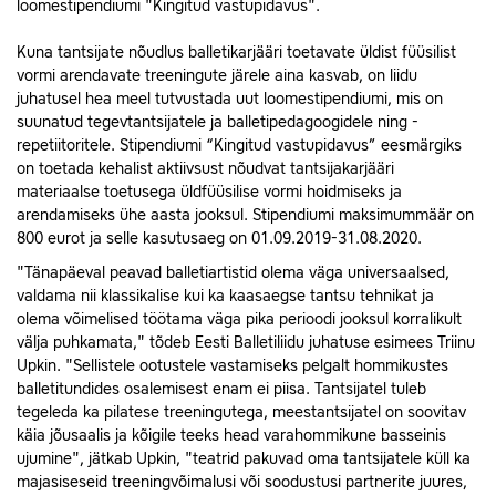
loomestipendiumi "Kingitud vastupidavus".
Kuna tantsijate nõudlus balletikarjääri toetavate üldist füüsilist
vormi arendavate treeningute järele aina kasvab, on liidu
juhatusel hea meel tutvustada uut loomestipendiumi, mis on
suunatud tegevtantsijatele ja balletipedagoogidele ning -
repetiitoritele. Stipendiumi “Kingitud vastupidavus” eesmärgiks
on toetada kehalist aktiivsust nõudvat tantsijakarjääri
materiaalse toetusega üldfüüsilise vormi hoidmiseks ja
arendamiseks ühe aasta jooksul. Stipendiumi maksimummäär on
800 eurot ja selle kasutusaeg on 01.09.2019-31.08.2020.
"Tänapäeval peavad balletiartistid olema väga universaalsed,
valdama nii klassikalise kui ka kaasaegse tantsu tehnikat ja
olema võimelised töötama väga pika perioodi jooksul korralikult
välja puhkamata," tõdeb Eesti Balletiliidu juhatuse esimees Triinu
Upkin. "Sellistele ootustele vastamiseks pelgalt hommikustes
balletitundides osalemisest enam ei piisa. Tantsijatel tuleb
tegeleda ka pilatese treeningutega, meestantsijatel on soovitav
käia jõusaalis ja kõigile teeks head varahommikune basseinis
ujumine", jätkab Upkin, "teatrid pakuvad oma tantsijatele küll ka
majasiseseid treeningvõimalusi või soodustusi partnerite juures,