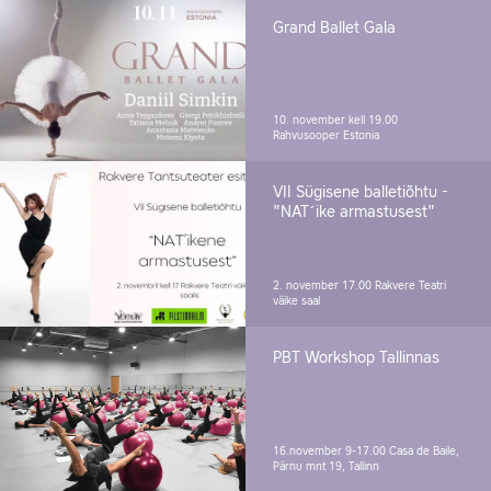
Grand Ballet Gala
10. november kell 19.00
Rahvusooper Estonia
VII Sügisene balletiõhtu -
"NAT´ike armastusest"
2. november 17.00
Rakvere Teatri
väike saal
PBT Workshop Tallinnas
16.november 9-17.00
Casa de Baile,
Pärnu mnt 19, Tallinn