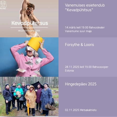
Vanemuises esietendub
"Kevadpühitsus"
14.märts kell 19.00
Rahvusteater
Vanemuine suur maja
Forsythe & Looris
28.11.2025 kell 19.00
Rahvusooper
Estonia
Hingedepäev 2025
02.11.2025
Metsakalmistu