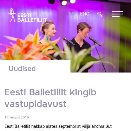
EST
ENG
Uudised
Eesti Balletiliit kingib
vastupidavust
16. august 2019
Eesti Balletiliit hakkab alates septembrist välja andma uut