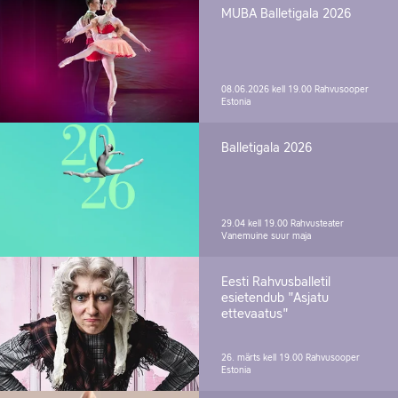
MUBA Balletigala 2026
08.06.2026 kell 19.00
Rahvusooper
Estonia
Balletigala 2026
29.04 kell 19.00
Rahvusteater
Vanemuine suur maja
Eesti Rahvusballetil
esietendub "Asjatu
ettevaatus"
26. märts kell 19.00
Rahvusooper
Estonia