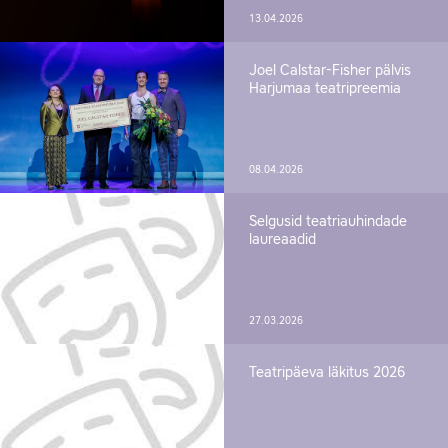
13.04.2026
Joel Calstar-Fisher pälvis
Harjumaa teatripreemia
08.04.2026
Selgusid teatriauhindade
laureaadid
27.03.2026
Teatripäeva läkitus 2026