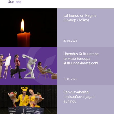
Uudised
Lahkunud on Regina
Süvalep (Tõško)
20.06.2026
Ühendus Kultuuritahe
tervitab Euroopa
kultuurideklaratsiooni
19.06.2026
Rahvusvahelisel
tantsupäeval jagati
auhindu