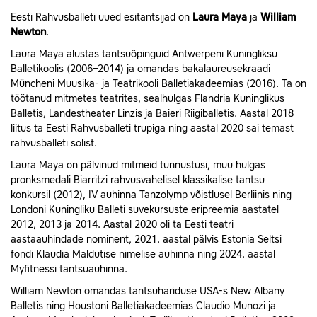
Eesti Rahvusballeti uued esitantsijad on
Laura Maya
ja
William
Newton
.
Laura Maya alustas tantsuõpinguid Antwerpeni Kuningliksu
Balletikoolis (2006–2014) ja omandas bakalaureusekraadi
Müncheni Muusika- ja Teatrikooli Balletiakadeemias (2016). Ta on
töötanud mitmetes teatrites, sealhulgas Flandria Kuninglikus
Balletis, Landestheater Linzis ja Baieri Riigiballetis. Aastal 2018
liitus ta Eesti Rahvusballeti trupiga ning aastal 2020 sai temast
rahvusballeti solist.
Laura Maya on pälvinud mitmeid tunnustusi, muu hulgas
pronksmedali Biarritzi rahvusvahelisel klassikalise tantsu
konkursil (2012), IV auhinna Tanzolymp võistlusel Berliinis ning
Londoni Kuningliku Balleti suvekursuste eripreemia aastatel
2012, 2013 ja 2014. Aastal 2020 oli ta Eesti teatri
aastaauhindade nominent, 2021. aastal pälvis Estonia Seltsi
fondi Klaudia Maldutise nimelise auhinna ning 2024. aastal
Myfitnessi tantsuauhinna.
William Newton omandas tantsuhariduse USA-s New Albany
Balletis ning Houstoni Balletiakadeemias Claudio Munozi ja