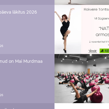
päeva läkitus 2026
026
nud on Mai Murdmaa
026