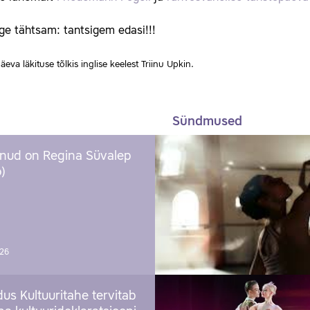
ge tähtsam: tantsigem edasi!!!
eva läkituse tõlkis inglise keelest Triinu Upkin.
Sündmused
nud on Regina Süvalep
)
026
us Kultuuritahe tervitab