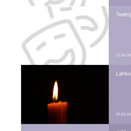
Teatri
27.03.2
Lahku
25.03.2