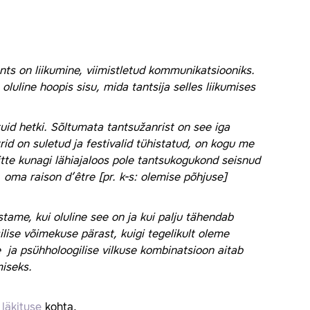
tants on liikumine, viimistletud kommunikatsiooniks.
oluline hoopis sisu, mida tantsija selles liikumises
uid hetki. Sõltumata tantsužanrist on see iga
trid on suletud ja festivalid tühistatud, on kogu me
Mitte kunagi lähiajaloos pole tantsukogukond seisnud
s, oma raison d’être [pr. k-s: olemise põhjuse]
stame, kui oluline see on ja kui palju tähendab
ilise võimekuse pärast, kuigi tegelikult oleme
 ja psühholoogilise vilkuse kombinatsioon aitab
miseks.
läkituse
kohta.