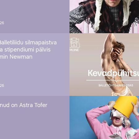
026
Balletiliidu silmapaistva
ja stipendiumi pälvis
amin Newman
026
nud on Astra Tofer