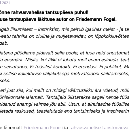
ll 2021
 õnne rahvusvahelise tantsupäeva puhul!
use tantsupäeva läkituse autor on Friedemann Fogel.
lgab liikumisest – instinktist, mis peitub igaühes meist - ja 
veatu tehnika on oluline ja muljetavaldav, on lõppkokkuvõttes 
dab.
jatena püüdleme pidevalt selle poole, et luua neid unustamat
ja eesmärk. Niisiis, kui äkki ei lubata meil enam esineda, tea
 seisatanud. Ei füüsilist kontakti. Ei etendusi. Ei publikut. 
si sellise kollektiivse väljakutsega motivatsiooni säilitamisek
seks.
ti just siis, kui meilt on midagi väärtuslikku ära võetud, mõi
ühiskonnale laiemalt. Tantsijaid ülistatakse sageli nende füüs
idanud enamgi vaimse jõu abil. Usun, et ainulaadne füüsilise
letada raskused, taasleiutada end tantsimiseks ja inspireeri
e lähemalt
Friedemann Fogeli
ja
rahvusvahelise tanstupäeva 