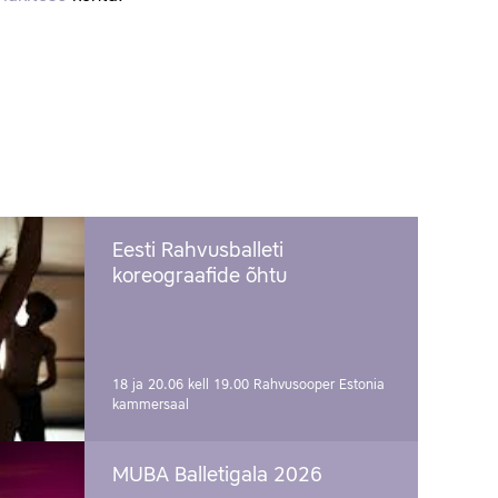
Eesti Rahvusballeti
koreograafide õhtu
18 ja 20.06 kell 19.00
Rahvusooper Estonia
kammersaal
MUBA Balletigala 2026