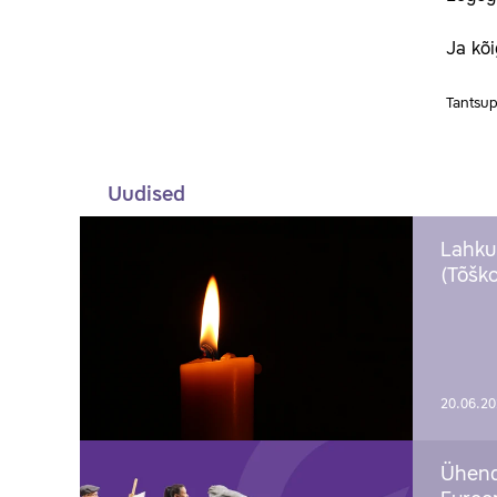
Ja kõi
Tantsupä
Uudised
Lahku
(Tõško
20.06.2
Ühend