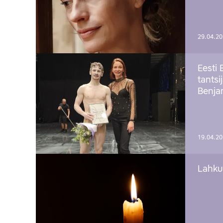
29.04.2
Eesti 
tantsi
Benj
19.04.2
Lahku