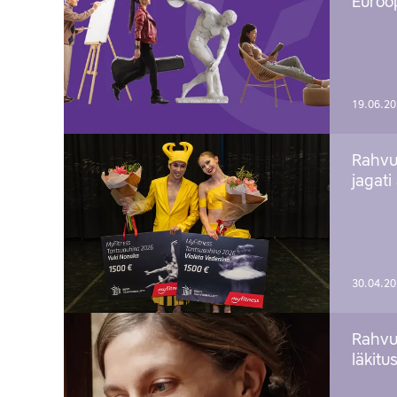
Euroop
19.06.2
Rahvu
jagati
30.04.2
Rahvu
läkitu