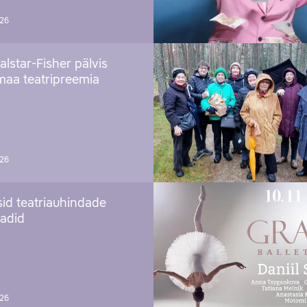
026
alstar-Fisher pälvis
maa teatripreemia
026
sid teatriauhindade
aadid
026