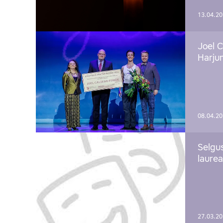
13.04.2
Joel C
Harju
08.04.2
Selgu
laure
27.03.2