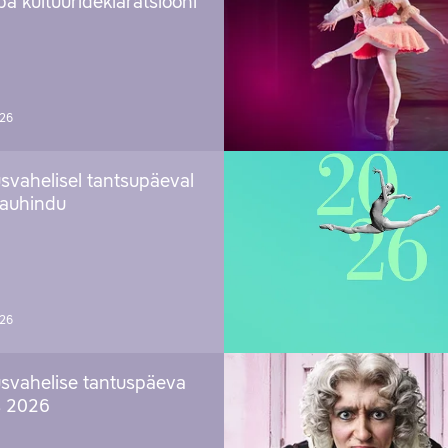
a kultuurideklaratsiooni
026
svahelisel tantsupäeval
 auhindu
026
svahelise tantuspäeva
s 2026