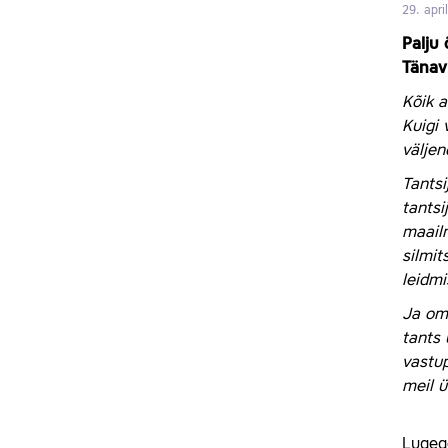
29. apri
Palju
Tänav
Kõik a
Kuigi 
väljen
Tantsi
tantsi
maailm
silmit
leidmi
Ja ome
tants 
vastup
meil ü
Lugeg