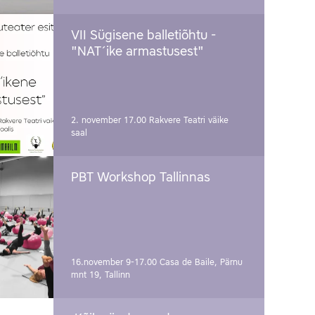
VII Sügisene balletiõhtu -
"NAT´ike armastusest"
2. november 17.00
Rakvere Teatri väike
saal
PBT Workshop Tallinnas
16.november 9-17.00
Casa de Baile, Pärnu
mnt 19, Tallinn