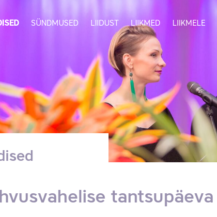
ISED
SÜNDMUSED
LIIDUST
LIIKMED
LIIKMELE
dised
hvusvahelise tantsupäeva 