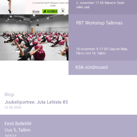
2. november 17.00
Rakvere Teatri
väike saal
PBT Workshop Tallinnas
16.november 9-17.00
Casa de Baile,
Pärnu mnt 19, Tallinn
Kõik sündmused
Blogi
Juubeliportree: Juta Lehiste 85
22.06.2026
Eesti Balletiliit
Uus 5, Tallinn
10111