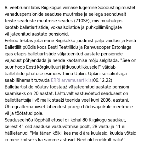
8. veebruaril läbis Riigikogus viimase lugemise Soodustingimustel
vanaduspensionide seaduse muutmise ja sellega seonduvalt
teiste seaduste muutmise seadus (710SE), mis muuhulgas
kaotab balletiartistide, vokaalsolistide ja puhkpillimängijate
väljateenitud aastate pensionid.
Eelnõu tekitas juba enne Riigikokku jõudmist palju vaidlusi ja Eesti
Balletiliit püüdis koos Eesti Teatriliidu ja Rahvusooper Estoniaga
igas etapis balletiartistide väljateenitud aastate pensionide
vajadust põhjendada ja nende kaotamise mõju selgitada. "See on
suur hoop Eesti kõrgkultuuri jätkusuutlikkusele!" väidab
balletiliidu juhatuse esimees Triinu Upkin. Upkini seisukohaga
saab lähemalt tutvuda
ERRi arvamusartiklis(
06.12.22).
Balletiartistide nõutav tööstaaž väljateenitud aastate pensioni
saamiseks on 20 aastat. Lähtuvalt vastuvõetud seadusest on
balletitantsijail võimalik staaži teenida veel kuni 2036. aastani.
Ühtegi alternatiivset lahendust praegu hädavajalikule meetmele
välja töötatud pole.
Seaduseelnõu lõpphääletusel oli kohal 80 Riigikogu saadikut,
kellest 41 olid seaduse vastuvõtmise poolt, 28 vastu ja 11 ei
hääletanud. "Ma tänan kõiki, kes meid ära kuulasid, kuulda võtsid
ja meie kaitseks ka samme astusid. Neid oli tegelikult palju!"