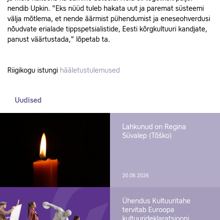
nendib Upkin. "Eks nüüd tuleb hakata uut ja paremat süsteemi
välja mõtlema, et nende äärmist pühendumist ja eneseohverdusi
nõudvate erialade tippspetsialistide, Eesti kõrgkultuuri kandjate,
panust väärtustada," lõpetab ta.
Riigikogu istungi
hääletustulemused
Uudised
Lahkunud on Regina
Süvalep (Tõško)
20.06.2026
Ühendus Kultuuritahe
tervitab Euroopa
kultuurideklaratsiooni