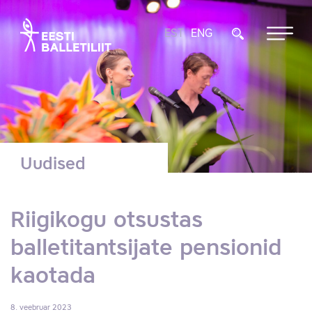
EST
ENG
Uudised
Riigikogu otsustas
balletitantsijate pensionid
kaotada
8. veebruar 2023