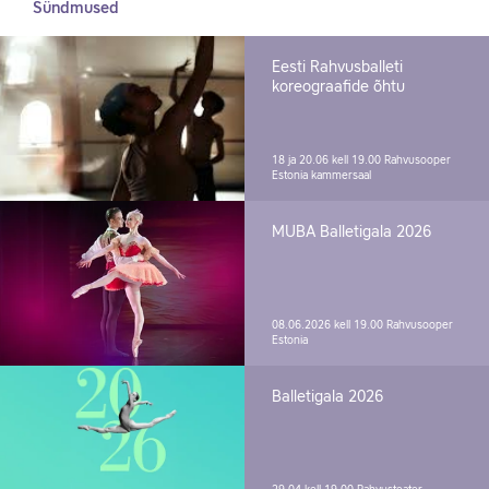
Sündmused
Eesti Rahvusballeti
koreograafide õhtu
18 ja 20.06 kell 19.00
Rahvusooper
Estonia kammersaal
MUBA Balletigala 2026
08.06.2026 kell 19.00
Rahvusooper
Estonia
Balletigala 2026