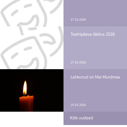
27.03.2026
Teatripäeva läkitus 2026
27.03.2026
Lahkunud on Mai Murdmaa
25.03.2026
Kõik uudised