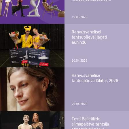
19.06.2026
Rahvusvahelisel
tantsupäeval jagati
auhindu
30.04.2026
Rahvusvahelise
tantuspäeva läkitus 2026
29.04.2026
Eesti Balletiliidu
silmapaistva tantsija