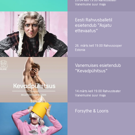
29.04 kell 19.00
Rahvusteater
Vanemuine suur maja
Eesti Rahvusballetil
esietendub "Asjatu
ettevaatus"
26. märts kell 19.00
Rahvusooper
Estonia
Vanemuises esietendub
"Kevadpühitsus"
14.märts kell 19.00
Rahvusteater
Vanemuine suur maja
Forsythe & Looris