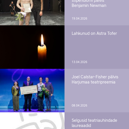
stipendiumi pälvis
Benjamin Newman
19.04.2026
Lahkunud on Astra Tofer
13.04.2026
Joel Calstar-Fisher pälvis
Harjumaa teatripreemia
08.04.2026
Selgusid teatriauhindade
laureaadid