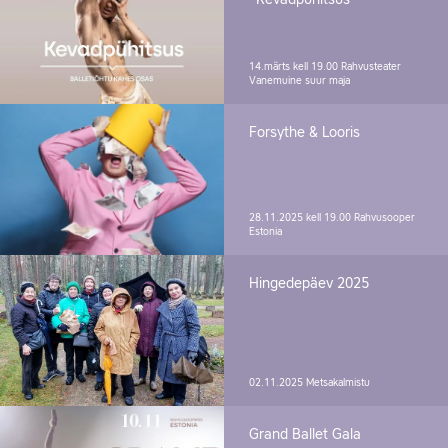
14.märts kell 19.00
Rahvusteater
Vanemuine suur maja
Forsythe & Looris
28.11.2025 kell 19.00
Rahvusooper
Estonia
Hingedepäev 2025
02.11.2025
Metsakalmistu
Grand Ballet Gala