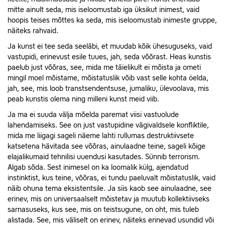
mitte ainult seda, mis iseloomustab iga üksikut inimest, vaid
hoopis teises mõttes ka seda, mis iseloomustab inimeste gruppe,
näiteks rahvaid.
Ja kunst ei tee seda seeläbi, et muudab kõik ühesuguseks, vaid
vastupidi, erinevust esile tuues, jah, seda võõrast. Heas kunstis
paelub just võõras, see, mida me täielikult ei mõista ja ometi
mingil moel mõistame, mõistatuslik võib vast selle kohta öelda,
jah, see, mis loob transtsendentsuse, jumaliku, ülevoolava, mis
peab kunstis olema ning milleni kunst meid viib.
Ja ma ei suuda välja mõelda paremat viisi vastuolude
lahendamiseks. See on just vastupidine vägivaldsele konfliktile,
mida me liigagi sageli näeme lahti rullumas destruktiivsete
katsetena hävitada see võõras, ainulaadne teine, sageli kõige
elajalikumaid tehnilisi uuendusi kasutades. Sünnib terrorism.
Algab sõda. Sest inimesel on ka loomalik külg, ajendatud
instinktist, kus teine, võõras, ei tundu paeluvalt mõistatuslik, vaid
näib ohuna tema eksistentsile. Ja siis kaob see ainulaadne, see
erinev, mis on universaalselt mõistetav ja muutub kollektiivseks
sarnasuseks, kus see, mis on teistsugune, on oht, mis tuleb
alistada. See, mis väliselt on erinev, näiteks erinevad usundid või