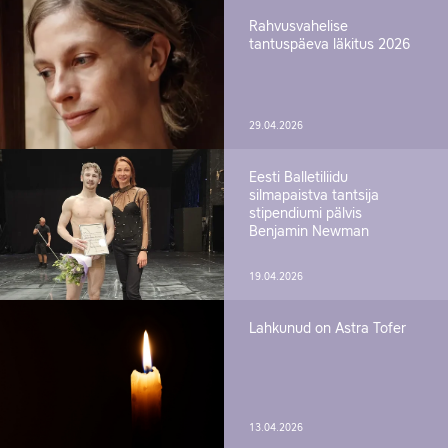
Rahvusvahelise
tantuspäeva läkitus 2026
29.04.2026
Eesti Balletiliidu
silmapaistva tantsija
stipendiumi pälvis
Benjamin Newman
19.04.2026
Lahkunud on Astra Tofer
13.04.2026