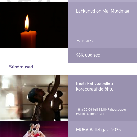
Lahkunud on Mai Murdmaa
25.03.2026
Kõik uudised
Sündmused
Eesti Rahvusballeti
koreograafide õhtu
18 ja 20.06 kell 19.00
Rahvusooper
Estonia kammersaal
MUBA Balletigala 2026