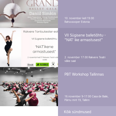
10. november kell 19.00
Rahvusooper Estonia
VII Sügisene balletiõhtu -
"NAT´ike armastusest"
2. november 17.00
Rakvere Teatri
väike saal
PBT Workshop Tallinnas
16.november 9-17.00
Casa de Baile,
Pärnu mnt 19, Tallinn
Kõik sündmused