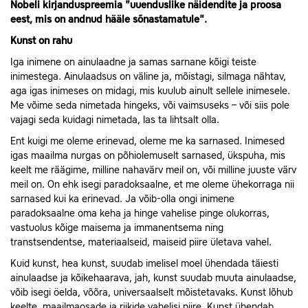
Nobeli kirjanduspreemia "uuenduslike näidendite ja proosa
eest, mis on andnud hääle sõnastamatule".
Kunst on rahu
Iga inimene on ainulaadne ja samas sarnane kõigi teiste
inimestega. Ainulaadsus on väline ja, mõistagi, silmaga nähtav,
aga igas inimeses on midagi, mis kuulub ainult sellele inimesele.
Me võime seda nimetada hingeks, või vaimsuseks – või siis pole
vajagi seda kuidagi nimetada, las ta lihtsalt olla.
Ent kuigi me oleme erinevad, oleme me ka sarnased. Inimesed
igas maailma nurgas on põhiolemuselt sarnased, ükspuha, mis
keelt me räägime, milline nahavärv meil on, või milline juuste värv
meil on. On ehk isegi paradoksaalne, et me oleme ühekorraga nii
sarnased kui ka erinevad. Ja võib-olla ongi inimene
paradoksaalne oma keha ja hinge vahelise pinge olukorras,
vastuolus kõige maisema ja immanentsema ning
transtsendentse, materiaalseid, maiseid piire ületava vahel.
Kuid kunst, hea kunst, suudab imelisel moel ühendada täiesti
ainulaadse ja kõikehaarava, jah, kunst suudab muuta ainulaadse,
võib isegi öelda, võõra, universaalselt mõistetavaks. Kunst lõhub
keelte, maailmaosade ja riikide vahelisi piire. Kunst ühendab