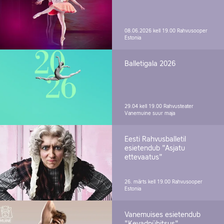
08.06.2026 kell 19.00
Rahvusooper
Estonia
Balletigala 2026
29.04 kell 19.00
Rahvusteater
Vanemuine suur maja
Eesti Rahvusballetil
esietendub "Asjatu
ettevaatus"
26. märts kell 19.00
Rahvusooper
Estonia
Vanemuises esietendub
"Kevadpühitsus"