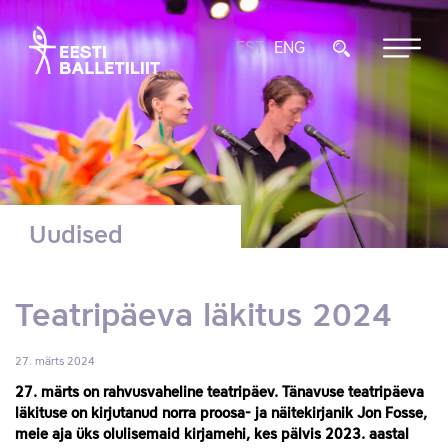
EST
ENG
Uudised
Teatripäeva läkitus 2024
27. märts 2024
27. märts on rahvusvaheline teatripäev. Tänavuse teatripäeva
läkituse on kirjutanud norra proosa- ja näitekirjanik Jon Fosse,
meie aja üks olulisemaid kirjamehi, kes pälvis 2023. aastal