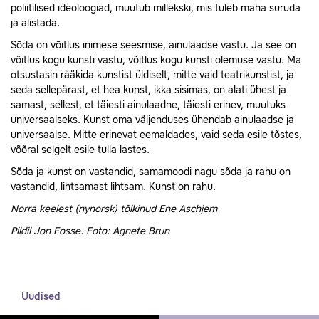
poliitilised ideoloogiad, muutub millekski, mis tuleb maha suruda
ja alistada.
Sõda on võitlus inimese seesmise, ainulaadse vastu. Ja see on
võitlus kogu kunsti vastu, võitlus kogu kunsti olemuse vastu. Ma
otsustasin rääkida kunstist üldiselt, mitte vaid teatrikunstist, ja
seda sellepärast, et hea kunst, ikka sisimas, on alati ühest ja
samast, sellest, et täiesti ainulaadne, täiesti erinev, muutuks
universaalseks. Kunst oma väljenduses ühendab ainulaadse ja
universaalse. Mitte erinevat eemaldades, vaid seda esile tõstes,
võõral selgelt esile tulla lastes.
Sõda ja kunst on vastandid, samamoodi nagu sõda ja rahu on
vastandid, lihtsamast lihtsam. Kunst on rahu.
Norra keelest (nynorsk) tõlkinud Ene Aschjem
Pildil Jon Fosse. Foto: Agnete Brun
Uudised