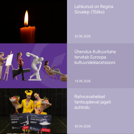
Lahkunud on Regina
Süvalep (Tõško)
20.06.2026
Ühendus Kultuuritahe
tervitab Euroopa
kultuurideklaratsiooni
19.06.2026
Rahvusvahelisel
tantsupäeval jagati
auhindu
30.04.2026