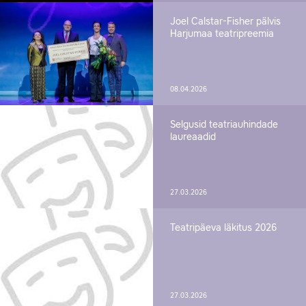
Joel Calstar-Fisher pälvis
Harjumaa teatripreemia
08.04.2026
Selgusid teatriauhindade
laureaadid
27.03.2026
Teatripäeva läkitus 2026
27.03.2026