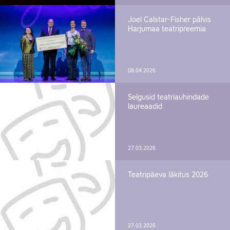
Joel Calstar-Fisher pälvis
Harjumaa teatripreemia
08.04.2026
Selgusid teatriauhindade
laureaadid
27.03.2026
Teatripäeva läkitus 2026
27.03.2026