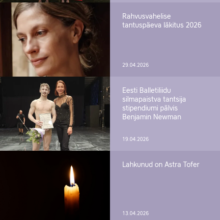
Rahvusvahelise
tantuspäeva läkitus 2026
29.04.2026
Eesti Balletiliidu
silmapaistva tantsija
stipendiumi pälvis
Benjamin Newman
19.04.2026
Lahkunud on Astra Tofer
13.04.2026