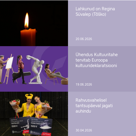
Lahkunud on Regina
Süvalep (Tõško)
20.06.2026
Ühendus Kultuuritahe
tervitab Euroopa
kultuurideklaratsiooni
19.06.2026
Rahvusvahelisel
tantsupäeval jagati
auhindu
30.04.2026