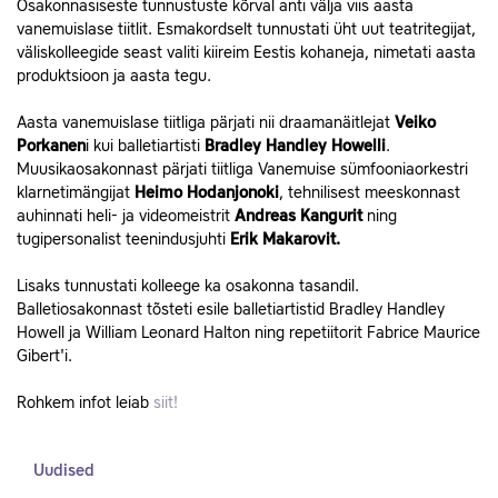
Osakonnasiseste tunnustuste kõrval anti välja viis aasta
vanemuislase tiitlit. Esmakordselt tunnustati üht uut teatritegijat,
väliskolleegide seast valiti kiireim Eestis kohaneja, nimetati aasta
produktsioon ja aasta tegu.
Aasta vanemuislase tiitliga pärjati nii draamanäitlejat
Veiko
Porkanen
i kui balletiartisti
Bradley Handley Howelli
.
Muusikaosakonnast pärjati tiitliga Vanemuise sümfooniaorkestri
klarnetimängijat
Heimo Hodanjonoki
, tehnilisest meeskonnast
auhinnati heli- ja videomeistrit
Andreas Kangurit
ning
tugipersonalist teenindusjuhti
Erik Makarovit.
Lisaks tunnustati kolleege ka osakonna tasandil.
Balletiosakonnast tõsteti esile balletiartistid Bradley Handley
Howell ja William Leonard Halton ning repetiitorit Fabrice Maurice
Gibert'i.
Rohkem infot leiab
siit!
Uudised