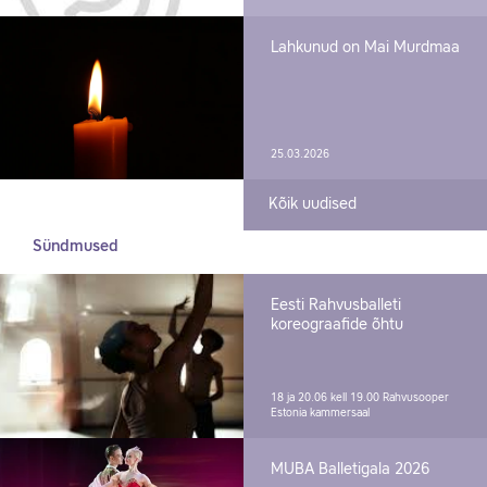
Lahkunud on Mai Murdmaa
25.03.2026
Kõik uudised
Sündmused
Eesti Rahvusballeti
koreograafide õhtu
18 ja 20.06 kell 19.00
Rahvusooper
Estonia kammersaal
MUBA Balletigala 2026