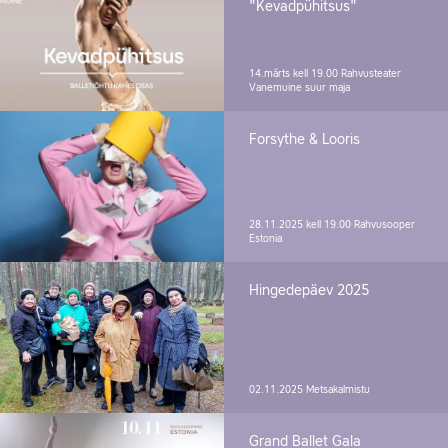
"Kevadpühitsus"
14.märts kell 19.00
Rahvusteater
Vanemuine suur maja
Forsythe & Looris
28.11.2025 kell 19.00
Rahvusooper
Estonia
Hingedepäev 2025
02.11.2025
Metsakalmistu
Grand Ballet Gala