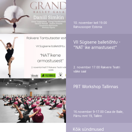
10. november kell 19.00
Rahvusooper Estonia
VII Sügisene balletiõhtu -
"NAT´ike armastusest"
2. november 17.00
Rakvere Teatri
väike saal
PBT Workshop Tallinnas
16.november 9-17.00
Casa de Baile,
Pärnu mnt 19, Tallinn
Kõik sündmused