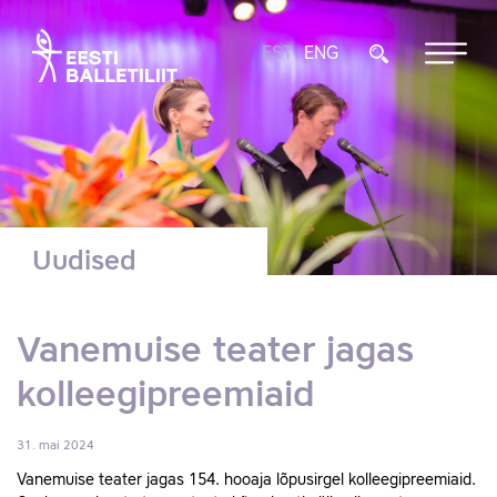
EST
ENG
Uudised
Vanemuise teater jagas
kolleegipreemiaid
31. mai 2024
Vanemuise teater jagas 154. hooaja lõpusirgel kolleegipreemiaid.