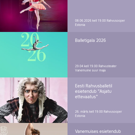
08.06.2026 kell 19.00
Rahvusooper
Estonia
Balletigala 2026
29.04 kell 19.00
Rahvusteater
Vanemuine suur maja
Eesti Rahvusballetil
esietendub "Asjatu
ettevaatus"
26. märts kell 19.00
Rahvusooper
Estonia
Vanemuises esietendub