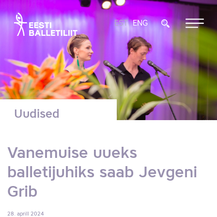
EST
ENG
Uudised
Vanemuise uueks
balletijuhiks saab Jevgeni
Grib
28. aprill 2024