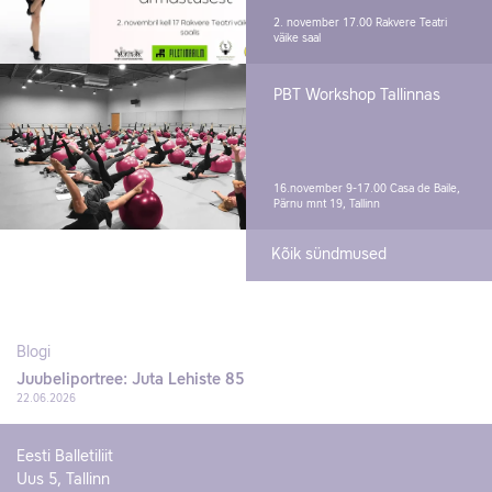
2. november 17.00
Rakvere Teatri
väike saal
PBT Workshop Tallinnas
16.november 9-17.00
Casa de Baile,
Pärnu mnt 19, Tallinn
Kõik sündmused
Blogi
Juubeliportree: Juta Lehiste 85
22.06.2026
Eesti Balletiliit
Uus 5, Tallinn