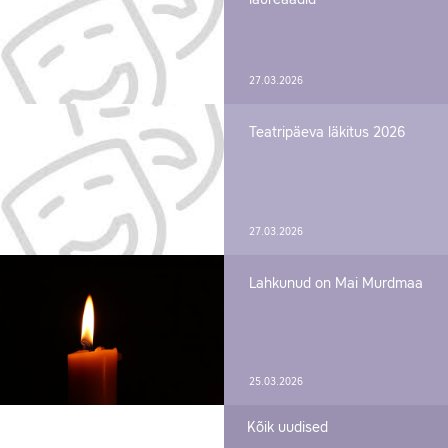
27.03.2026
Teatripäeva läkitus 2026
27.03.2026
Lahkunud on Mai Murdmaa
25.03.2026
Kõik uudised