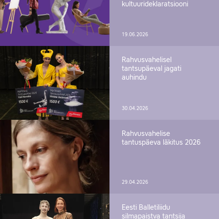
kultuurideklaratsiooni
19.06.2026
Rahvusvahelisel
tantsupäeval jagati
auhindu
30.04.2026
Rahvusvahelise
tantuspäeva läkitus 2026
29.04.2026
Eesti Balletiliidu
silmapaistva tantsija