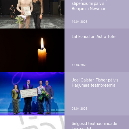
stipendiumi pälvis
Benjamin Newman
19.04.2026
Lahkunud on Astra Tofer
13.04.2026
Joel Calstar-Fisher pälvis
Harjumaa teatripreemia
08.04.2026
Selgusid teatriauhindade
laureaadid