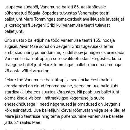
Laupäeva südaööl, Vanemuise balleti 85. aastapäevale
pühendatud öögala lõppedes tutvustas Vanemuise teatri
balletijuht Mare Tommingas esmakordselt avalikkusele lavastajat
ja koreograafi Jevgeni Gribi kui Vanemuise teatri tulevast
balletijuhti.
Grib alustab balletijuhina tööd Vanemuise teatri 155. hooaja
sügisel. Aivar Mäe sõnul on Jevgeni Gribi tugevuseks tema
ambitsioon ning pühendumine, kindel soov ja nägemus arendada
Vanemuise balletitruppi ja selle kvaliteeti edasi kõrgustes, kuhu
praegune balletijuht Mare Tommingas balletitrupi oma ametiaja
26 aasta vältel viinud on.
"Mare töö Vanemuise balletitrupi ja seeläbi ka Eesti balleti
arendamisel on olnud fenomenaalne, seega on uue balletijuhi
stardipakk juba eos suurtes kõrgustes. Nii peab uus balletijuht
olema kindla visiooni, mitmekülgse kogemuse ja suure
enesekindlusega – need nägemused ja omadused on Jevgenis
kõik esindatud. Uue balletijuhi kõrval rõõmustan väga selle üle, et
Mare jääb teatrisse ning tema pühendumine Vanemuise balletile
jätkub," rääkis Mäe.