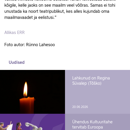
kõigile, kelle jaoks on see maailm veel võõras. Samas ei tohi
unustada ka noort teatripublikut, kes alles kujundab oma
maailmavaadet ja eelistusi."
Allikas ERR
Foto autor: Rünno Lahesoo
Uudised
Lahkunud on Regina
Süvalep (Tõško)
20.06.2026
Ühendus Kultuuritahe
tervitab Euroopa