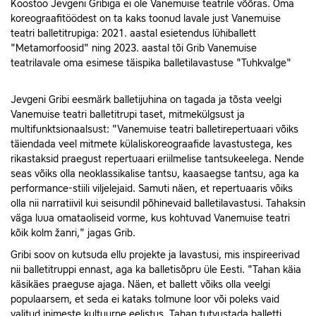
Koostöö Jevgeni Gribiga ei ole Vanemuise teatrile võõras. Oma
koreograafitöödest on ta kaks toonud lavale just Vanemuise
teatri balletitrupiga: 2021. aastal esietendus lühiballett
"Metamorfoosid" ning 2023. aastal tõi Grib Vanemuise
teatrilavale oma esimese täispika balletilavastuse "Tuhkvalge"
Jevgeni Gribi eesmärk balletijuhina on tagada ja tõsta veelgi
Vanemuise teatri balletitrupi taset, mitmekülgsust ja
multifunktsionaalsust: "Vanemuise teatri balletirepertuaari võiks
täiendada veel mitmete külaliskoreograafide lavastustega, kes
rikastaksid praegust repertuaari eriilmelise tantsukeelega. Nende
seas võiks olla neoklassikalise tantsu, kaasaegse tantsu, aga ka
performance-stiili viljelejaid. Samuti näen, et repertuaaris võiks
olla nii narratiivil kui seisundil põhinevaid balletilavastusi. Tahaksin
väga luua omataoliseid vorme, kus kohtuvad Vanemuise teatri
kõik kolm žanri," jagas Grib.
Gribi soov on kutsuda ellu projekte ja lavastusi, mis inspireerivad
nii balletitruppi ennast, aga ka balletisõpru üle Eesti. "Tahan käia
käsikäes praeguse ajaga. Näen, et ballett võiks olla veelgi
populaarsem, et seda ei kataks tolmune loor või poleks vaid
valitud inimeste kultuurne eelistus. Tahan tutvustada balletti