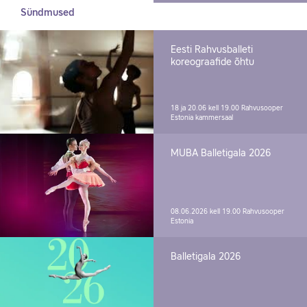
Sündmused
Eesti Rahvusballeti
koreograafide õhtu
18 ja 20.06 kell 19.00
Rahvusooper
Estonia kammersaal
MUBA Balletigala 2026
08.06.2026 kell 19.00
Rahvusooper
Estonia
Balletigala 2026