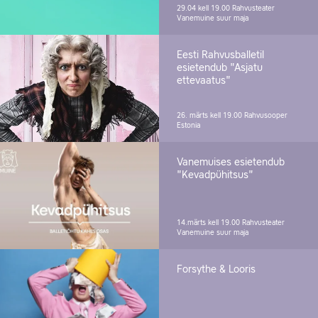
29.04 kell 19.00
Rahvusteater
Vanemuine suur maja
Eesti Rahvusballetil
esietendub "Asjatu
ettevaatus"
26. märts kell 19.00
Rahvusooper
Estonia
Vanemuises esietendub
"Kevadpühitsus"
14.märts kell 19.00
Rahvusteater
Vanemuine suur maja
Forsythe & Looris