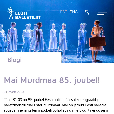
EST
ENG
Blogi
Mai Murdmaa 85. juubel!
31. märts 2023
Täna 31.03 on 85. juubel Eesti balleti tähtsal koreograafil ja
ballettmeistril Mai-Ester Murdmaal. Mai on jätnud Eesti balletile
sügava jälje ning tema juubeli puhul avaldame blogi täiendusena