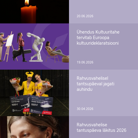
20.06.2026
Ühendus Kultuuritahe
tervitab Euroopa
kultuurideklaratsiooni
19.06.2026
Rahvusvahelisel
tantsupäeval jagati
auhindu
30.04.2026
Rahvusvahelise
tantuspäeva läkitus 2026