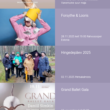
Vanemuine suur maja
Forsythe & Looris
28.11.2025 kell 19.00
Rahvusooper
Estonia
Hingedepäev 2025
02.11.2025
Metsakalmistu
Grand Ballet Gala