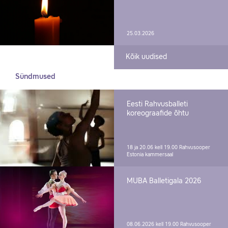
25.03.2026
Kõik uudised
Sündmused
Eesti Rahvusballeti
koreograafide õhtu
18 ja 20.06 kell 19.00
Rahvusooper
Estonia kammersaal
MUBA Balletigala 2026
08.06.2026 kell 19.00
Rahvusooper