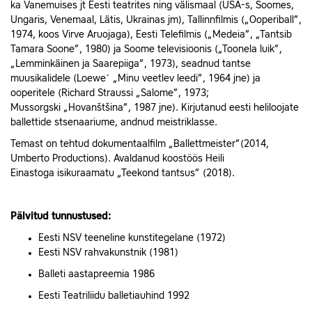
ka
Vanemuises
jt Eesti teatrites ning välismaal (USA‑s, Soomes,
Ungaris
,
Venemaal
,
Lätis
,
Ukrainas
jm),
Tallinnfilmis
(„Ooperiball”,
1974, koos
Virve Aruojaga
),
Eesti Telefilmis
(„Medeia”, „Tantsib
Tamara Soone”, 1980) ja Soome televisioonis („Toonela luik”,
„Lemminkäinen ja Saarepiiga”, 1973), seadnud tantse
muusikalidele (
Loewe´
„Minu veetlev leedi”, 1964 jne) ja
ooperitele (
Richard Straussi
„Salome”, 1973;
Mussorgski
„Hovanštšina”, 1987 jne). Kirjutanud eesti heliloojate
ballettide stsenaariume, andnud meistriklasse.
Temast on tehtud dokumentaalfilm „Ballettmeister”(2014,
Umberto Productions). Avaldanud koostöös
Heili
Einastoga
isikuraamatu „Teekond tantsus” (2018).
Pälvitud tunnustused:
Eesti NSV teeneline kunstitegelane (1972)
Eesti NSV rahvakunstnik (1981)
Balleti aastapreemia 1986
Eesti Teatriliidu balletiauhind 1992