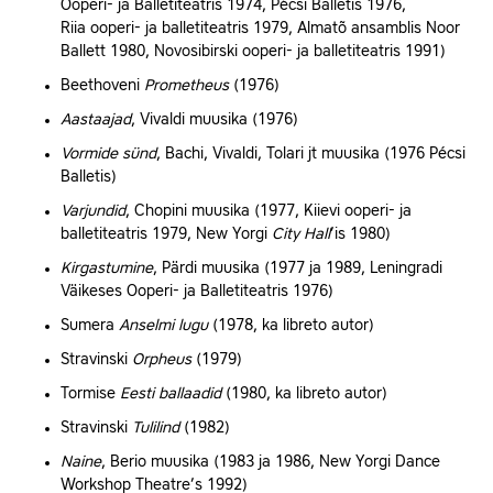
Ooperi‑ ja Balletiteatris 1974, Pécsi Balletis 1976,
Riia
ooperi‑ ja balletiteatris 1979,
Almatõ
ansamblis Noor
Ballett 1980,
Novosibirski
ooperi‑ ja balletiteatris 1991)
Beethoveni
Prometheus
(1976)
Aastaajad
,
Vivaldi
muusika (1976)
Vormide sünd
, Bachi, Vivaldi, Tolari jt muusika (1976 Pécsi
Balletis)
Varjundid
,
Chopini
muusika (1977, Kiievi ooperi‑ ja
balletiteatris 1979,
New Yorgi
City Hall
’is 1980)
Kirgastumine
, Pärdi muusika (1977 ja 1989, Leningradi
Väikeses Ooperi‑ ja Balletiteatris 1976)
Sumera
Anselmi lugu
(1978, ka libreto autor)
Stravinski
Orpheus
(1979)
Tormise
Eesti ballaadid
(1980, ka libreto autor)
Stravinski
Tulilind
(1982)
Naine
,
Berio
muusika (1983 ja 1986, New Yorgi Dance
Workshop Theatre’s 1992)