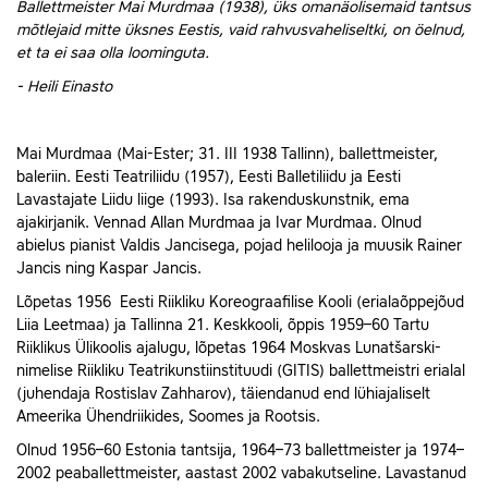
Ballettmeister
Mai Murdmaa
(1938), üks omanäolisemaid tantsus
mõtlejaid mitte üksnes Eestis, vaid rahvusvaheliseltki, on öelnud,
et ta ei saa olla loominguta.
-
Heili Einasto
Mai Murdmaa
(Mai-Ester; 31. III 1938
Tallinn
), ballettmeister,
baleriin.
Eesti Teatriliidu
(1957),
Eesti Balletiliidu
ja
Eesti
Lavastajate Liidu
liige (1993). Isa rakenduskunstnik, ema
ajakirjanik. Vennad
Allan Murdmaa
ja
Ivar Murdmaa
. Olnud
abielus pianist Valdis Jancisega, pojad helilooja ja muusik Rainer
Jancis ning
Kaspar Jancis
.
Lõpetas 1956
Eesti Riikliku Koreograafilise Kooli
(erialaõppejõud
Liia Leetmaa
) ja
Tallinna 21. Keskkooli
, õppis 1959–60
Tartu
Riiklikus Ülikoolis
ajalugu, lõpetas 1964
Moskvas
Lunatšarski-
nimelise Riikliku Teatrikunstiinstituudi (GITIS)
ballettmeistri erialal
(juhendaja Rostislav Zahharov), täiendanud end lühiajaliselt
Ameerika Ühendriikides
,
Soomes
ja
Rootsis
.
Olnud 1956–60
Estonia
tantsija, 1964–73 ballettmeister ja 1974–
2002 peaballettmeister, aastast 2002 vabakutseline. Lavastanud