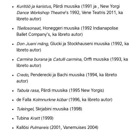
Kuritöö ja karistus
, Pärdi muusika (1991 ja , New Yorgi
Dance Workshop Theatre
’s 1992,
Vene Teatris
2011, ka
libreto autor)
Tšellosonaat
,
Honeggeri
muusika (1992 Indianapolise
Ballet Company’s, ka libreto autor)
Don Juani mäng
,
Glucki
ja
Stockhauseni
muusika (1992, ka
libreto autor)
Carmina burana
ja
Catulli carmina
,
Orffi
muusika (1993, ka
libreto autor)
Credo
,
Penderecki
ja Bachi muusika (1994, ka libreto
autor)
Tabula rasa
, Pärdi muusika (1995 New Yorgis)
de Falla
Kolmnurkne kübar
(1996, ka libreto autor)
Tuleingel
,
Skrjabini
muusika (1998)
Tubina
Kratt
(1999)
Kallósi
Pulmareis
(2001, Vanemuises 2004)