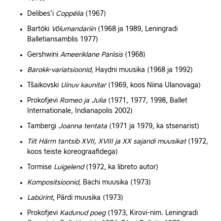
Delibes’i
Coppélia
(1967)
Bartóki
Võlumandariin
(1968 ja 1989, Leningradi
Balletiansamblis 1977)
Gershwini
Ameeriklane Pariisis
(1968)
Barokk-variatsioonid
,
Haydni
muusika (1968 ja 1992)
Tšaikovski
Uinuv kaunitar
(1969, koos Niina Ulanovaga)
Prokofjevi
Romeo ja Julia
(1971, 1977, 1998, Ballet
Internationale,
Indianapolis
2002)
Tambergi
Joanna tentata
(1971 ja 1979, ka stsenarist)
Tiit Härm tantsib XVII, XVIII ja XX sajandi muusikat
(1972,
koos teiste koreograafidega)
Tormise
Luigelend
(1972, ka libreto autor)
Kompositsioonid
,
Bachi
muusika (1973)
Labürint
,
Pärdi
muusika (1973)
Prokofjevi
Kadunud poeg
(1973, Kirovi‑nim. Leningradi