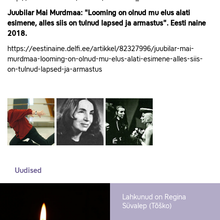
Juubilar Mai Murdmaa: "Looming on olnud mu elus alati
esimene, alles siis on tulnud lapsed ja armastus". Eesti naine
2018.
https://eestinaine.delfi.ee/artikkel/82327996/juubilar-mai-
murdmaa-looming-on-olnud-mu-elus-alati-esimene-alles-siis-
on-tulnud-lapsed-ja-armastus
Uudised
Lahkunud on Regina
Süvalep (Tõško)