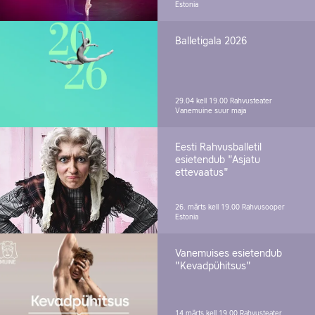
Estonia
Balletigala 2026
29.04 kell 19.00
Rahvusteater
Vanemuine suur maja
Eesti Rahvusballetil
esietendub "Asjatu
ettevaatus"
26. märts kell 19.00
Rahvusooper
Estonia
Vanemuises esietendub
"Kevadpühitsus"
14.märts kell 19.00
Rahvusteater