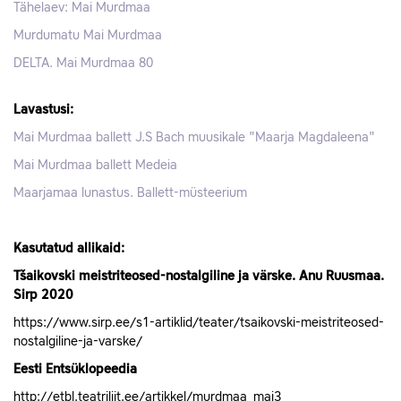
Tähelaev: Mai Murdmaa
Murdumatu Mai Murdmaa
DELTA. Mai Murdmaa 80
Lavastusi:
Mai Murdmaa ballett J.S Bach muusikale "Maarja Magdaleena"
Mai Murdmaa ballett Medeia
Maarjamaa lunastus. Ballett-müsteerium
Kasutatud allikaid:
Tšaikovski meistriteosed-nostalgiline ja värske. Anu Ruusmaa.
Sirp 2020
https://www.sirp.ee/s1-artiklid/teater/tsaikovski-meistriteosed-
nostalgiline-ja-varske/
Eesti Entsüklopeedia
http://etbl.teatriliit.ee/artikkel/murdmaa_mai3