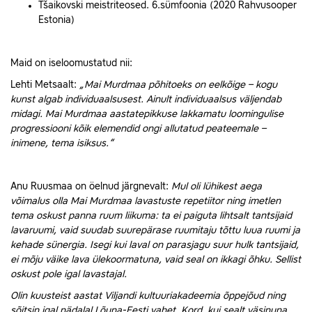
Tšaikovski meistriteosed. 6.sümfoonia (2020 Rahvusooper
Estonia)
Maid on iseloomustatud nii:
Lehti Metsaalt:
„Mai Murdmaa põhitoeks on eelkõige – kogu
kunst algab individuaalsusest. Ainult individuaalsus väljendab
midagi. Mai Murdmaa aastatepikkuse lakkamatu loomingulise
progressiooni kõik elemendid ongi allutatud peateemale –
inimene, tema isiksus.“
Anu Ruusmaa on öelnud järgnevalt:
Mul oli lühikest aega
võimalus olla Mai Murdmaa lavastuste repetiitor ning imetlen
tema oskust panna ruum liikuma: ta ei paiguta lihtsalt tantsijaid
lavaruumi, vaid suudab suurepärase ruumitaju tõttu luua ruumi ja
kehade sünergia. Isegi kui laval on parasjagu suur hulk tantsijaid,
ei mõju väike lava ülekoormatuna, vaid seal on ikkagi õhku. Sellist
oskust pole igal lavastajal.
Olin kuusteist aastat Viljandi kultuuriakadeemia õppejõud ning
sõitsin igal nädalal Lõuna-Eesti vahet. Kord, kui sealt väsinuna