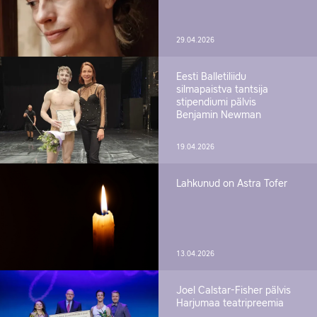
29.04.2026
Eesti Balletiliidu
silmapaistva tantsija
stipendiumi pälvis
Benjamin Newman
19.04.2026
Lahkunud on Astra Tofer
13.04.2026
Joel Calstar-Fisher pälvis
Harjumaa teatripreemia