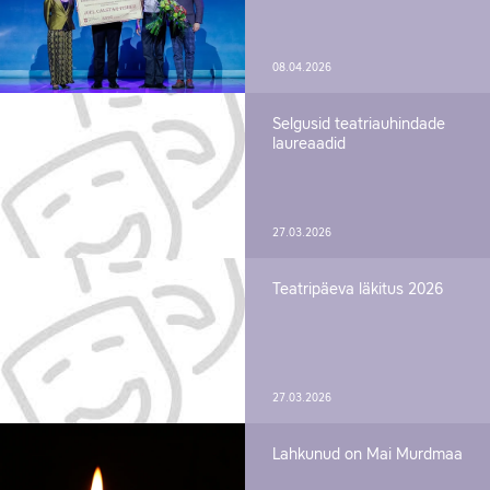
08.04.2026
Selgusid teatriauhindade
laureaadid
27.03.2026
Teatripäeva läkitus 2026
27.03.2026
Lahkunud on Mai Murdmaa