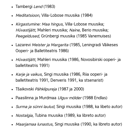
Tambergi
Lend
(1983)
Meditatsioon
,
Villa‑Lobose
muusika (1984)
Kirgastumine:
Maa hingus
, Villa‑Lobose muusika;
Hüvastijätt
,
Mahleri
muusika;
Naine
, Berio muusika;
Peegeldused
,
Grünbergi
muusika (1985 Vanemuises)
Lazarevi
Meister ja Margarita
(1985, Leningradi Väikeses
Ooperi‑ ja Balletiteatris 1986)
Hüvastijätt
, Mahleri muusika (1986, Novosibirski ooperi‑ ja
balletiteatris 1991)
Karje ja vaikus
,
Singi
muusika (1986,
Riia
ooperi‑ ja
balletiteatris 1991,
Denveris
1991, ka stsenarist)
Tšaikovski
Pähklipureja
(1987 ja 2000)
Paasilinna
ja Murdmaa
Ulguv mölder
(1988
Endlas
)
Surma ja sünni laulud
, Singi muusika (1988, ka libeto autor)
Nostalgia
, Tubina muusika (1989, ka libreto autor)
Maarjamaa lunastus
, Singi muusika (1990, ka libreto autor)