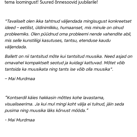
tema loomingust! Suured õnnesoovid juubilarile!
"
Tavaliselt olen ikka tahtnud väljendada mingisugust konkreetset
ideed – eetilist, üldinimlikku, humaanset, mis minule on olnud
probleemiks. Olen püüdnud oma probleemi nende vahendite abil,
mis selle kunstiliigi kasutuses, tantsu, etenduse kaudu
väljendada.
Ballett on nii tantsitud mõte kui tantsitud muusika. Need asjad on
omavahel kompaktselt seotud ja kuidagi kattuvad. Mõtet võib
tantsida ka muusikata ning tants ise võib olla muusika".
– Mai Murdmaa
“Kontserdil käies hakkasin mõttes kohe lavastama,
visualiseerima. Ja kui mul mingi koht välja ei tulnud, jäin seda
pusima ning muusika läks kõrvust mööda.”
- Mai Murdmaa