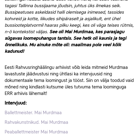
tagasi Tallinna bussijaama jõudsin, juhtus üks ilmekas seik.
Bussipeatuses askeldasid halli olemisega inimesed, tassides
kohvreid ja kotte, liikudes sihipäraselt ja asjalikult, ent ühel
bussiooteplatvormil haaras pilku keegi, kes oli väga teises rütmis,
n-ö kontekstist väljas.
See oli Mai Murdmaa, kes parasjagu
sügavas loomepuhangus tantsis. See hetk oli kaunis ja tegi
õnnelikuks. Mu ainuke mõte oli: maailmas pole veel kõik
kadunud!
Eesti Rahvusringhäälingu arhiivist võib leida mitmeid Murdmaa
lavastuste jäädvustusi ning ühtlasi ka intervjuusid ning
dokumentaale tema loomingust ja tööst. Siin on välja toodud vaid
mõned ning kindlasti kutsume üles tutvuma tema loominguga
ERR arhiivis lähemalt!
Intervjuud:
Ballettmeister. Mai Murdmaa
Rahvakunstnikud. Mai Murdmaa
Peaballettmeister Mai Murdmaa