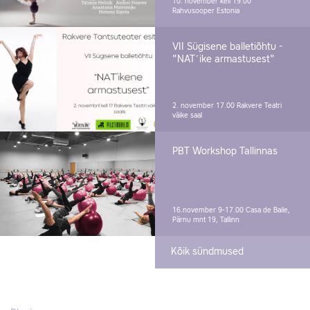
10. november kell 19.00
Rahvusooper Estonia
VII Sügisene balletiõhtu -
"NAT´ike armastusest"
2. november 17.00
Rakvere Teatri
väike saal
PBT Workshop Tallinnas
16.november 9-17.00
Casa de Baile,
Pärnu mnt 19, Tallinn
Kõik sündmused