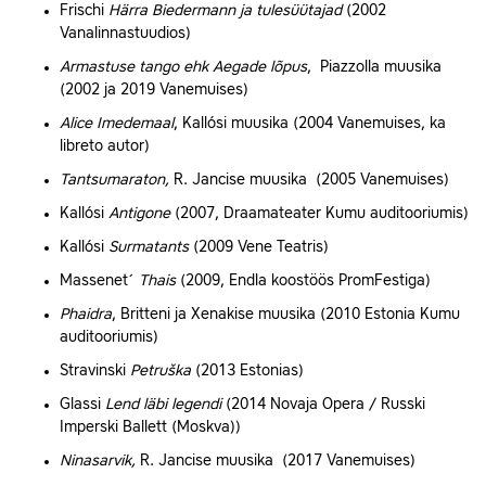
Frischi
Härra Biedermann ja tulesüütajad
(2002
Vanalinnastuudios
)
Armastuse tango ehk Aegade lõpus
,
Piazzolla
muusika
(2002 ja 2019 Vanemuises)
Alice Imedemaal
, Kallósi muusika (2004 Vanemuises, ka
libreto autor)
Tantsumaraton,
R. Jancise muusika
(2005 Vanemuises)
Kallósi
Antigone
(2007,
Draamateater
Kumu
auditooriumis)
Kallósi
Surmatants
(2009 Vene Teatris)
Massenet´
Thais
(2009,
Endla
koostöös PromFestiga)
Phaidra
,
Britteni
ja
Xenakise
muusika
(2010 Estonia Kumu
auditooriumis)
Stravinski
Petruška
(2013 Estonias)
Glassi
Lend läbi legendi
(2014 Novaja Opera / Russki
Imperski Ballett (Moskva))
Ninasarvik,
R. Jancise muusika
(2017 Vanemuises)