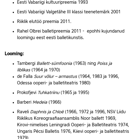
Eesti Vabariigi
kultuuripreemia 1993
Eesti Vabariigi
Valgetähe III klassi teenetemärk
2001
Riiklik elutöö preemia 2011.
Rahel Olbrei balletipreemia 2011 - epohhi kujundanud
loomingu eest eesti balletikunstis.
Looming:
Tambergi
Ballett-sümfoonia
(1963) ning
Poiss ja
liblikas
(1964 ja 1970)
de Falla
Suur võlur – armastus
(1964, 1983 ja 1996,
Odessa
ooperi‑ ja balletiteatris 1980)
Prokofjevi
Tuhkatriinu
(1965 ja 1995)
Barberi
Medeia
(1966)
Raveli
Daphnis ja Chloë
(1966, 1972 ja 1996, NSV Liidu
Riiklikus Koreograafiaansamblis Noor ballett 1969,
Kirovi‑nimelises
Leningradi
Ooperi‑ ja Balletiteatris 1974,
Ungaris
Pécsi Balletis 1976,
Kiievi
ooperi‑ ja balletiteatris
1979)