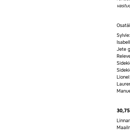
vastuo
Osatäi
Sylvie
Isabel
Jete g
Releve
Sideki
Sideki
Lione
Laure
Manue
30,75
Linnar
Maail