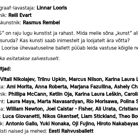
graaf-lavastaja:
Linnar Looris
nik:
Reili Evart
skunstnik:
Rasmus Rembel
“ on raju lugu kunstist ja rahast. Mida meile sõna „kunst“ a
uruda? Kas kunsti saab inimestelt ja loojatelt ära võtta?
 Loorise ühevaatuseline ballett püüab leida vastuse kõigile n
a esitatakse salvestuselt.
tjad:
Vitali Nikolajev, Triinu Upkin, Marcus Nilson, Karina Laura
ja:
Ami Morita, Anna Roberta, Marjana Fazullina, Ashely Ch
nik:
Phillipa McCann, Ketlin Oja, Karina Laura Leškin, Carol
nt:
Laura Maya, Marta Navasardyan, Rio Morisawa, Polina 
eja:
William Newton, Joel Calstar - Fisher, Ali Urata, Cristian
a:
Luca Giovanetti, Nikos Gkentsef, Liam Stickland, Theo B
ik:
Antonio Gallo, Yuki Nonaka, Oji Fujino, Hiroto Nakabayas
isti naised ja mehed:
Eesti Rahvusballett