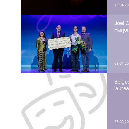
13.04.2
Joel C
Harju
08.04.2
Selgu
laure
27.03.2