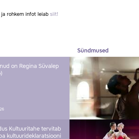
d ja rohkem infot leiab
siit!
Sündmused
nud on Regina Süvalep
)
026
us Kultuuritahe tervitab
a kultuurideklaratsiooni