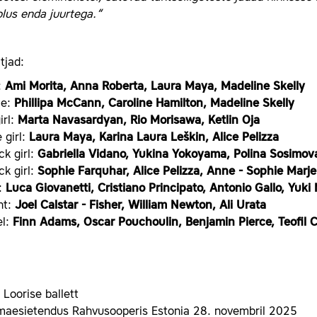
lus enda juurtega.“
tjad:
:
Ami Morita, Anna Roberta, Laura Maya, Madeline Skelly
le:
Phillipa McCann, Caroline Hamilton, Madeline Skelly
irl:
Marta Navasardyan, Rio Morisawa, Ketlin Oja
 girl:
Laura Maya, Karina Laura Leškin, Alice Pelizza
ck girl:
Gabriella Vidano, Yukina Yokoyama, Polina Sosimov
ck girl:
Sophie Farquhar, Alice Pelizza, Anne - Sophie Marj
l:
Luca Giovanetti, Cristiano Principato, Antonio Gallo, Yuk
nt:
Joel Calstar - Fisher, William Newton, Ali Urata
l:
Finn Adams, Oscar Pouchoulin, Benjamin Pierce, Teofil
 Loorise ballett
maesietendus Rahvusooperis Estonia 28. novembril 2025