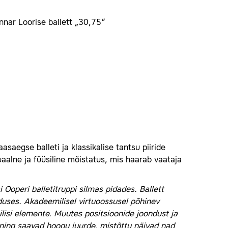
nnar Loorise ballett „30,75“
saegse balleti ja klassikalise tantsu piiride
uaalne ja füüsiline mõistatus, mis haarab vaataja
 Ooperi balletitruppi silmas pidades. Ballett
duses. Akadeemilisel virtuoossusel põhinev
nilisi elemente. Muutes positsioonide joondust ja
 ning saavad hoogu juurde, mistõttu näivad nad