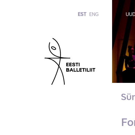
EST
ENG
UUD
Sü
Fo