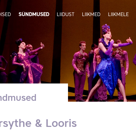
ISED
SÜNDMUSED
LIIDUST
LIIKMED
LIIKMELE
ndmused
rsythe & Looris