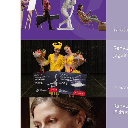
19.06.2
Rahvu
jagati
30.04.2
Rahvu
läkitu