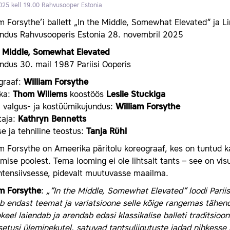
025 kell 19.00
Rahvusooper Estonia
m Forsythe’i ballett „In the Middle, Somewhat Elevated“ ja Li
endus Rahvusooperis Estonia 28. novembril 2025
e Middle, Somewhat Elevated
ndus 30. mail 1987 Pariisi Ooperis
graaf:
William Forsythe
ka:
Thom Willems
koostöös
Leslie Stuckiga
, valgus- ja kostüümikujundus:
William Forsythe
taja:
Kathryn Bennetts
e ja tehniline teostus:
Tanja Rühl
m Forsythe on Ameerika päritolu koreograaf, kes on tuntud kaa
mise poolest. Tema looming ei ole lihtsalt tants – see on vis
ntensiivsesse, pidevalt muutuvasse maailma.
am Forsythe
:
„“In the Middle, Somewhat Elevated“ loodi Pariisi
b endast teemat ja variatsioone selle kõige rangemas tähen
keel laiendab ja arendab edasi klassikalise balleti traditsioo
etusi üleminekutel, satuvad tantsuliigutuste jadad nihkesse