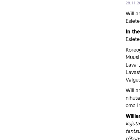
28.11.2
Willia
Esiet
In th
Esiete
Koreo
Muusi
Lava-
Lavas
Valgus
Willia
nihuta
oma i
Willi
kujuta
tantsu
rõhuas