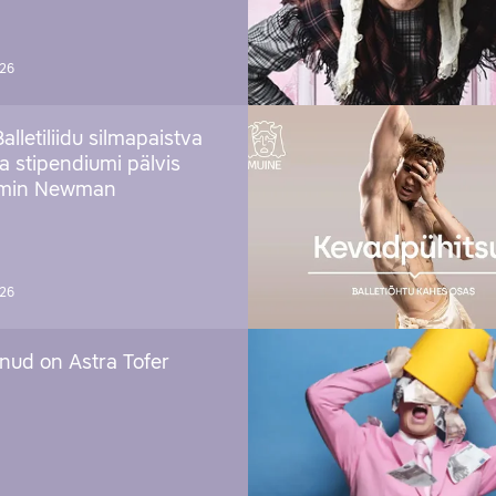
026
Balletiliidu silmapaistva
ja stipendiumi pälvis
amin Newman
026
nud on Astra Tofer