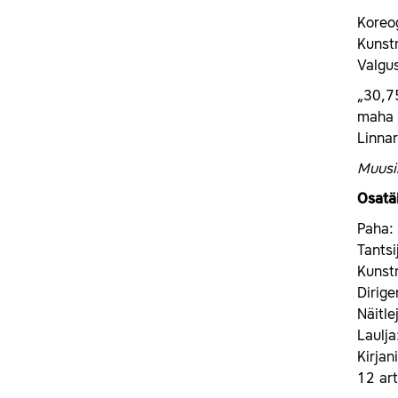
Koreo
Kunst
Valgu
„30,75
maha s
Linnar
Muusik
Osatäi
Paha:
Tantsi
Kunst
Dirige
Näitl
Laulj
Kirjan
12 art