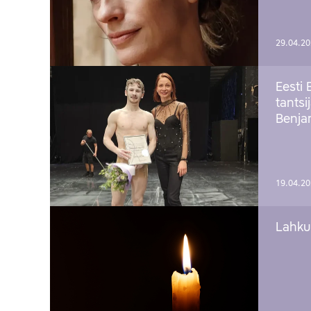
29.04.2
Eesti 
tantsi
Benj
19.04.2
Lahku