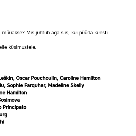
ll müüakse? Mis juhtub aga siis, kui püüda kunsti
eile küsimustele.
 Leškin, Oscar Pouchoulin, Caroline Hamilton
iu, Sophie Farquhar, Madeline Skelly
ine Hamilton
Sosimova
o Principato
ourg
hi