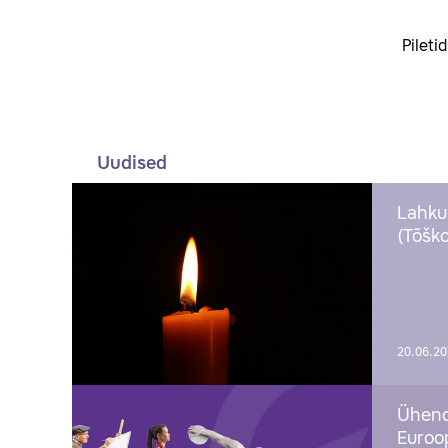
Pileti
Uudised
Lahku
(Tõško
20.06.2
Ühend
Euroop