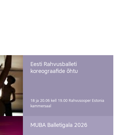
Eesti Rahvusballeti
koreograafide õhtu
18 ja 20.06 kell 19.00
Rahvusooper Estonia
kammersaal
MUBA Balletigala 2026