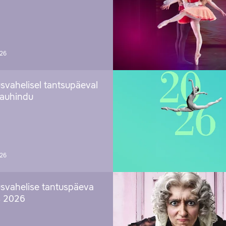
026
svahelisel tantsupäeval
 auhindu
026
svahelise tantuspäeva
s 2026