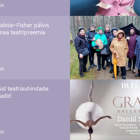
026
alstar-Fisher pälvis
maa teatripreemia
026
sid teatriauhindade
aadid
026