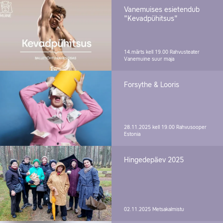
Vanemuises esietendub
"Kevadpühitsus"
14.märts kell 19.00
Rahvusteater
Vanemuine suur maja
Forsythe & Looris
28.11.2025 kell 19.00
Rahvusooper
Estonia
Hingedepäev 2025
02.11.2025
Metsakalmistu