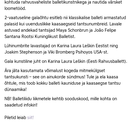
kohtuda rahvusvaheliste balletikunstnikega ja nautida värsket
loometööd.
2-vaatuseline galaõhtu esitleb nii klassikalise balleti armastatud
palasid kui uuenduslikke kaasaegseid tantsunumbreid. Lavale
astuvad andekad tantsijad Maya Schonbrun ja João Felipe
Santana Rootsi Kuninglikust Balletist.
Lühinumbrite lavastajad on Karina Laura Leškin Eestist ning
Joakim Stephenson ja Viki Bromberg Psihoyos USA-st.
Gala kunstiline juht on Karina Laura Leškin (Eesti Rahvusballett).
Ära jäta kasutamata võimalust kogeda mitmekülgset
tantsukunsti – see on ainukorde sündmus! Tule ja ela kaasa
õhtule, mis toob kokku balleti kauniduse ja kaasaegse tantsu
dünaamika!
NB! Balletiliidu liikmetele kehtib sooduskood, mille kohta on
saadetud infokiri!
Piletid leiab
siit!