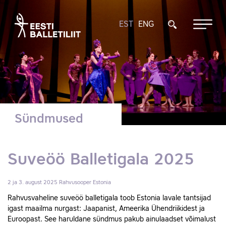
EST
ENG
Sündmused
Suveöö Balletigala 2025
2 ja 3. august 2025
Rahvusooper Estonia
Rahvusvaheline suveöö balletigala toob Estonia lavale tantsijad
igast maailma nurgast: Jaapanist, Ameerika Ühendriikidest ja
Euroopast. See haruldane sündmus pakub ainulaadset võimalust