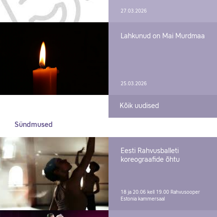
27.03.2026
Lahkunud on Mai Murdmaa
25.03.2026
Kõik uudised
Sündmused
Eesti Rahvusballeti
koreograafide õhtu
18 ja 20.06 kell 19.00
Rahvusooper
Estonia kammersaal