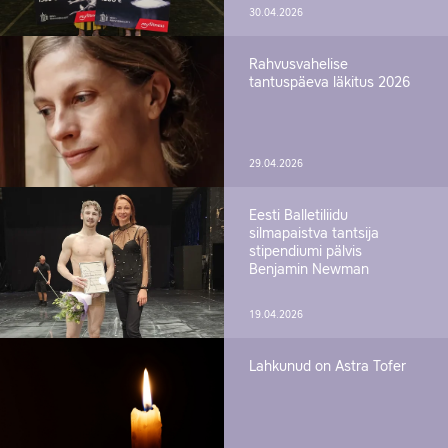
30.04.2026
Rahvusvahelise
tantuspäeva läkitus 2026
29.04.2026
Eesti Balletiliidu
silmapaistva tantsija
stipendiumi pälvis
Benjamin Newman
19.04.2026
Lahkunud on Astra Tofer