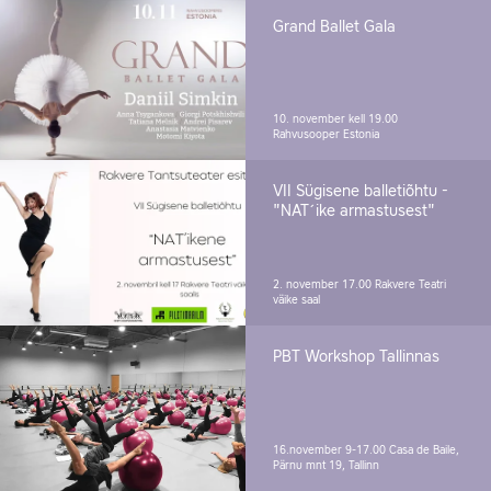
Grand Ballet Gala
10. november kell 19.00
Rahvusooper Estonia
VII Sügisene balletiõhtu -
"NAT´ike armastusest"
2. november 17.00
Rakvere Teatri
väike saal
PBT Workshop Tallinnas
16.november 9-17.00
Casa de Baile,
Pärnu mnt 19, Tallinn