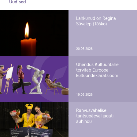
Uudised
Lahkunud on Regina
Süvalep (Tõško)
20.06.2026
Ühendus Kultuuritahe
tervitab Euroopa
kultuurideklaratsiooni
19.06.2026
Rahvusvahelisel
tantsupäeval jagati
auhindu