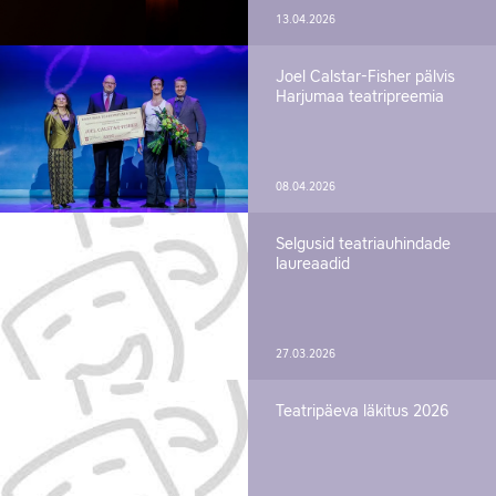
13.04.2026
Joel Calstar-Fisher pälvis
Harjumaa teatripreemia
08.04.2026
Selgusid teatriauhindade
laureaadid
27.03.2026
Teatripäeva läkitus 2026