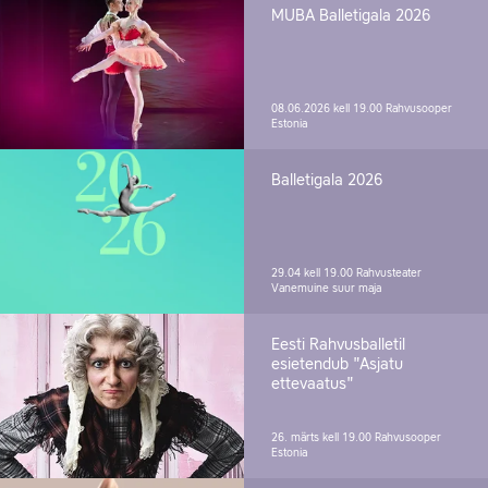
MUBA Balletigala 2026
08.06.2026 kell 19.00
Rahvusooper
Estonia
Balletigala 2026
29.04 kell 19.00
Rahvusteater
Vanemuine suur maja
Eesti Rahvusballetil
esietendub "Asjatu
ettevaatus"
26. märts kell 19.00
Rahvusooper
Estonia