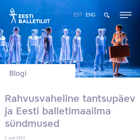
EST
ENG
Blogi
Rahvusvaheline tantsupäev
ja Eesti balletimaailma
sündmused
5. juuli 2023