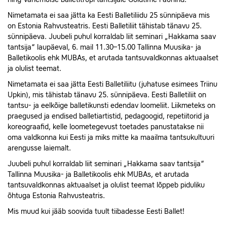
Nimetamata ei saa jätta ka Eesti Balletiliidu 25 sünnipäeva mis
on Estonia Rahvusteatris. Eesti Balletiliit tähistab tänavu 25.
sünnipäeva. Juubeli puhul korraldab liit seminari „Hakkama saav
tantsija“ laupäeval, 6. mail 11.30–15.00 Tallinna Muusika- ja
Balletikoolis ehk MUBAs, et arutada tantsuvaldkonnas aktuaalset
ja olulist teemat.
Nimetamata ei saa jätta Eesti Balletiliitu (juhatuse esimees Triinu
Upkin), mis tähistab tänavu 25. sünnipäeva. Eesti Balletiliit on
tantsu- ja eelkõige balletikunsti edendav loomeliit. Liikmeteks on
praegused ja endised balletiartistid, pedagoogid, repetiitorid ja
koreograafid, kelle loometegevust toetades panustatakse nii
oma valdkonna kui Eesti ja miks mitte ka maailma tantsukultuuri
arengusse laiemalt.
Juubeli puhul korraldab liit seminari „Hakkama saav tantsija“
Tallinna Muusika- ja Balletikoolis ehk MUBAs, et arutada
tantsuvaldkonnas aktuaalset ja olulist teemat lõppeb piduliku
õhtuga Estonia Rahvusteatris.
Mis muud kui jääb soovida tuult tiibadesse Eesti Ballet!