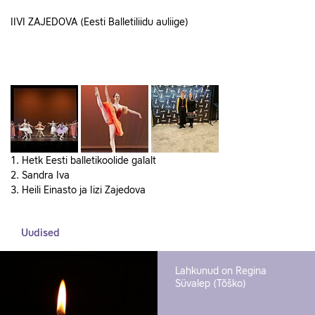
IIVI ZAJEDOVA (Eesti Balletiliidu auliige)
1. Hetk Eesti balletikoolide galalt
2. Sandra Iva
3. Heili Einasto ja Iizi Zajedova
Uudised
Lahkunud on Regina
Süvalep (Tõško)