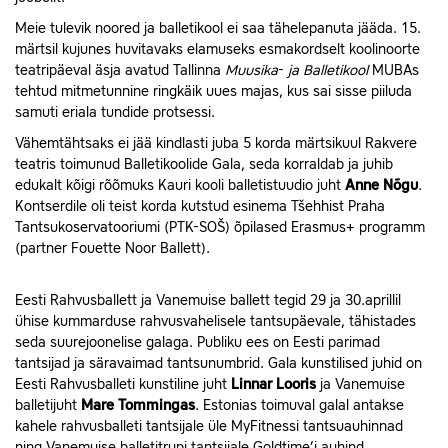
Meie tulevik noored ja balletikool ei saa tähelepanuta jääda. 15.
märtsil kujunes huvitavaks elamuseks esmakordselt koolinoorte
teatripäeval äsja avatud Tallinna
Muusika
-
ja Balletikool
MUBAs
tehtud mitmetunnine ringkäik uues majas, kus sai sisse piiluda
samuti eriala tundide protsessi.
Vähemtähtsaks ei jää kindlasti juba 5 korda märtsikuul Rakvere
teatris toimunud Balletikoolide Gala, seda korraldab ja juhib
edukalt kõigi rõõmuks Kauri kooli balletistuudio juht
Anne Nõgu
.
Kontserdile oli teist korda kutstud esinema Tšehhist Praha
Tantsukoservatooriumi (PTK-SOŠ) õpilased Erasmus+ programm
(partner Fouette Noor Ballett).
Eesti Rahvusballett ja Vanemuise ballett tegid 29 ja 30.aprillil
ühise kummarduse rahvusvahelisele tantsupäevale, tähistades
seda suurejoonelise galaga. Publiku ees on Eesti parimad
tantsijad ja säravaimad tantsunumbrid. Gala kunstilised juhid on
Eesti Rahvusballeti kunstiline juht
Linnar Looris
ja Vanemuise
balletijuht
Mare Tommingas
. Estonias toimuval galal antakse
kahele rahvusballeti tantsijale üle MyFitnessi tantsuauhinnad
ning Vanemuise balletitrupi tantsijale Goldtime’i auhind.