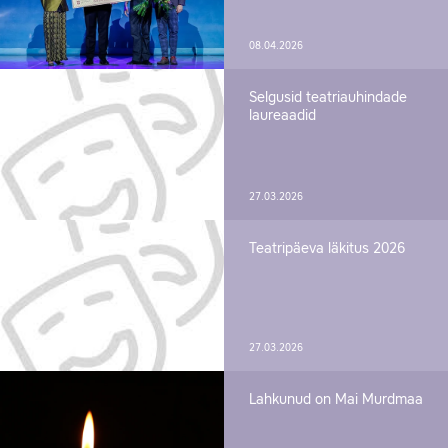
08.04.2026
Selgusid teatriauhindade
laureaadid
27.03.2026
Teatripäeva läkitus 2026
27.03.2026
Lahkunud on Mai Murdmaa