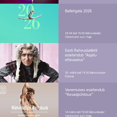
Balletigala 2026
29.04 kell 19.00
Rahvusteater
Vanemuine suur maja
Eesti Rahvusballetil
esietendub "Asjatu
ettevaatus"
26. märts kell 19.00
Rahvusooper
Estonia
Vanemuises esietendub
"Kevadpühitsus"
14.märts kell 19.00
Rahvusteater
Vanemuine suur maja