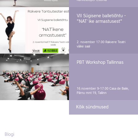
Rahvusooper Estonia
VII Sügisene balletiõhtu -
"NAT´ike armastusest"
2. november 17.00
Rakvere Teatri
väike saal
PBT Workshop Tallinnas
16.november 9-17.00
Casa de Baile,
Pärnu mnt 19, Tallinn
Kõik sündmused
Blogi