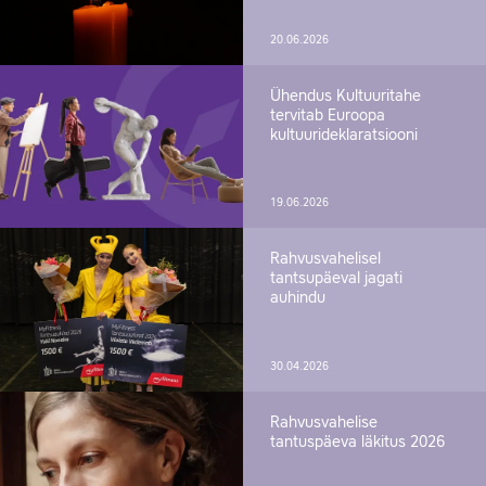
20.06.2026
Ühendus Kultuuritahe
tervitab Euroopa
kultuurideklaratsiooni
19.06.2026
Rahvusvahelisel
tantsupäeval jagati
auhindu
30.04.2026
Rahvusvahelise
tantuspäeva läkitus 2026