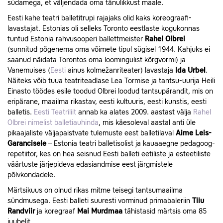
südamega, et väljendada oma tänulikkust maale.
Eesti kahe teatri balletitrupi rajajaks olid kaks koreograafi-
lavastajat. Estonias oli selleks Toronto eestlaste kogukonnas
tuntud Estonia rahvusooperi ballettmeister
Rahel Olbrei
(sunnitud põgenema oma võimete tipul sügisel 1944. Kahjuks ei
saanud näidata Torontos oma loomingulist kõrgvormi) ja
Vanemuises (
Eesti
ainus kolmežanriteater) lavastaja
Ida Urbel
.
Näiteks võib tuua teatriteadlase Lea Tormise ja tantsu-uurija Heili
Einasto töödes esile toodud Olbrei loodud tantsupärandit, mis on
eripärane, maailma rikastav, eesti kultuuris, eesti kunstis, eesti
balletis.
Eesti Teatriliit
annab ka alates 2009. aastast välja
Rahel
Olbrei nimelist balletiauhinda
, mis käesoleval aastal anti üle
pikaajaliste väljapaistvate tulemuste eest balletilaval
Aime Leis-
Garancisele
– Estonia teatri balletisolist ja kauaaegne pedagoog-
repetiitor, kes on hea seisnud Eesti balleti eetiliste ja esteetiliste
väärtuste järjepideva edasiandmise eest järgmistele
põlvkondadele.
Märtsikuus on olnud rikas mitme teisegi tantsumaailma
sündmusega. Eesti balleti suuresti vorminud primabaleriin
Tiiu
Randviir
ja koregraaf
Mai Murdmaa
tähistasid märtsis oma 85
juubelit.