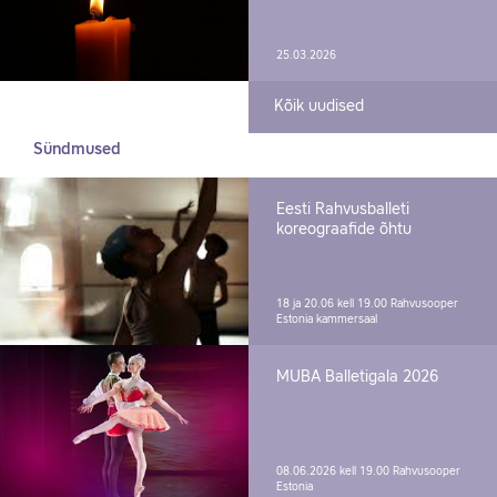
25.03.2026
Kõik uudised
Sündmused
Eesti Rahvusballeti
koreograafide õhtu
18 ja 20.06 kell 19.00
Rahvusooper
Estonia kammersaal
MUBA Balletigala 2026
08.06.2026 kell 19.00
Rahvusooper
Estonia