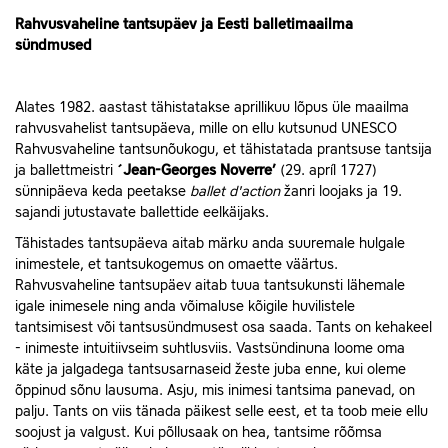
Rahvusvaheline tantsupäev ja Eesti balletimaailma
sündmused
Alates 1982. aastast tähistatakse aprillikuu lõpus üle maailma
rahvusvahelist tantsupäeva, mille on ellu kutsunud UNESCO
Rahvusvaheline tantsunõukogu, et tähistatada prantsuse tantsija
ja ballettmeistri
´Jean-Georges Noverre’
(29. apríl 1727)
sünnipäeva keda peetakse
ballet d'action
žanri loojaks ja 19.
sajandi jutustavate ballettide eelkäijaks.
Tähistades tantsupäeva aitab märku anda suuremale hulgale
inimestele, et tantsukogemus on omaette väärtus.
Rahvusvaheline tantsupäev aitab tuua tantsukunsti lähemale
igale inimesele ning anda võimaluse kõigile huvilistele
tantsimisest või tantsusündmusest osa saada. Tants on kehakeel
- inimeste intuitiivseim suhtlusviis. Vastsündinuna loome oma
käte ja jalgadega tantsusarnaseid žeste juba enne, kui oleme
õppinud sõnu lausuma. Asju, mis inimesi tantsima panevad, on
palju. Tants on viis tänada päikest selle eest, et ta toob meie ellu
soojust ja valgust. Kui põllusaak on hea, tantsime rõõmsa