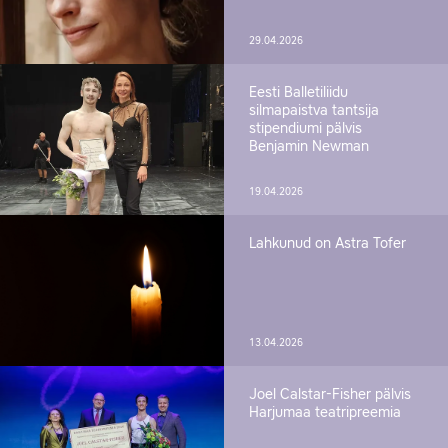
29.04.2026
Eesti Balletiliidu
silmapaistva tantsija
stipendiumi pälvis
Benjamin Newman
19.04.2026
Lahkunud on Astra Tofer
13.04.2026
Joel Calstar-Fisher pälvis
Harjumaa teatripreemia