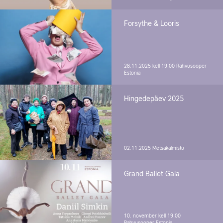
Forsythe & Looris
28.11.2025 kell 19.00
Rahvusooper
Estonia
Hingedepäev 2025
02.11.2025
Metsakalmistu
Grand Ballet Gala
10. november kell 19.00