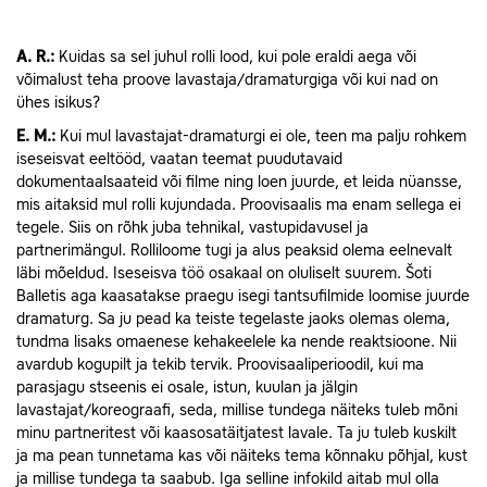
A.
R.:
Kuidas sa sel juhul rolli lood, kui pole eraldi aega või
võimalust teha proove lavastaja/dramaturgiga või kui nad on
ühes isikus?
E.
M.:
Kui mul lavastajat-dramaturgi ei ole, teen ma palju rohkem
iseseisvat eeltööd, vaatan teemat puudutavaid
dokumentaalsaateid või filme ning loen juurde, et leida nüansse,
mis aitaksid mul rolli kujundada. Proovisaalis ma enam sellega ei
tegele. Siis on rõhk juba tehnikal, vastupidavusel ja
partnerimängul. Rolliloome tugi ja alus peaksid olema eelnevalt
läbi mõeldud. Iseseisva töö osakaal on oluliselt suurem. Šoti
Balletis aga kaasatakse praegu isegi tantsufilmide loomise juurde
dramaturg. Sa ju pead ka teiste tegelaste jaoks olemas olema,
tundma lisaks omaenese kehakeelele ka nende reaktsioone. Nii
avardub kogupilt ja tekib tervik. Proovisaaliperioodil, kui ma
parasjagu stseenis ei osale, istun, kuulan ja jälgin
lavastajat/koreograafi, seda, millise tundega näiteks tuleb mõni
minu partneritest või kaasosatäitjatest lavale. Ta ju tuleb kuskilt
ja ma pean tunnetama kas või näiteks tema kõnnaku põhjal, kust
ja millise tundega ta saabub. Iga selline infokild aitab mul olla