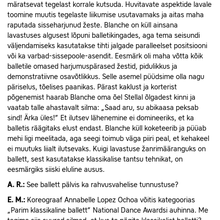
märatsevat tegelast korrale kutsuda. Huvitavate aspektide lavale
toomine muutis tegelaste liikumise usutavamaks ja aitas maha
raputada sisseharjunud žeste. Blanche on küll ainsana
lavastuses algusest lõpuni balletikingades, aga tema seisundi
väljendamiseks kasutatakse tihti jalgade paralleelset positsiooni
või ka varbad-sissepoole-asendit. Eesmärk oli maha võtta kõik
balletile omased harjumuspärased žestid, pidulikkus ja
demonstratiivne osavõtlikkus. Selle asemel püüdsime olla nagu
päriselus, tõelises paanikas. Pärast kaklust ja korterist
põgenemist haarab Blanche oma õel Stellal õlgadest kinni ja
vaatab talle ahastavalt silma: „Saad aru, su abikaasa peksab
sind! Ärka üles!” Et ilutsev lähenemine ei domineeriks, et ka
balletis räägitaks elust endast. Blanche küll koketeerib ja püüab
mehi ligi meelitada, aga seegi toimub väga piiri peal, et kehakeel
ei muutuks liialt ilutsevaks. Kuigi lavastuse žanrimääranguks on
ballett, sest kasutatakse klassikalise tantsu tehnikat, on
eesmärgiks siiski eluline ausus.
A.
R.:
See ballett pälvis ka rahvusvahelise tunnustuse?
E.
M.:
Koreograaf Annabelle Lopez Ochoa võitis kategoorias
„Parim klassikaline ballett” National Dance Awardsi auhinna. Me