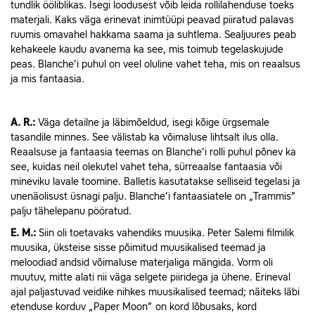
tundlik ööliblikas. Isegi loodusest võib leida rollilahenduse toeks
materjali. Kaks väga erinevat inimtüüpi peavad piiratud palavas
ruumis omavahel hakkama saama ja suhtlema. Sealjuures peab
kehakeele kaudu avanema ka see, mis toimub tegelaskujude
peas. Blanche’i puhul on veel oluline vahet teha, mis on reaalsus
ja mis fantaasia.
A.
R.:
Väga detailne ja läbimõeldud, isegi kõige ürgsemale
tasandile minnes. See välistab ka võimaluse lihtsalt ilus olla.
Reaalsuse ja fantaasia teemas on Blanche’i rolli puhul põnev ka
see, kuidas neil olekutel vahet teha, sürreaalse fantaasia või
mineviku lavale toomine. Balletis kasutatakse selliseid tegelasi ja
unenäolisust üsnagi palju. Blanche’i fantaasiatele on „Trammis”
palju tähelepanu pööratud.
E.
M.:
Siin oli toetavaks vahendiks muusika. Peter Salemi filmilik
muusika, üksteise sisse põimitud muusikalised teemad ja
meloodiad andsid võimaluse materjaliga mängida. Vorm oli
muutuv, mitte alati nii väga selgete piiridega ja ühene. Erineval
ajal paljastuvad veidike nihkes muusikalised teemad; näiteks läbi
etenduse korduv „Paper Moon” on kord lõbusaks, kord