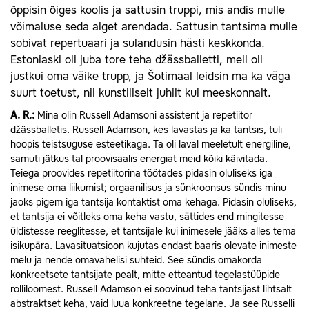
õppisin õiges koolis ja sattusin truppi, mis andis mulle
võimaluse seda alget arendada. Sattusin tantsima mulle
sobivat repertuaari ja sulandusin hästi keskkonda.
Estoniaski oli juba tore teha džässballetti, meil oli
justkui oma väike trupp, ja Šotimaal leidsin ma ka väga
suurt toetust, nii kunstiliselt juhilt kui meeskonnalt.
A.
R.:
Mina olin Russell Adamsoni assistent ja repetiitor
džässballetis. Russell Adamson, kes lavastas ja ka tantsis, tuli
hoopis teistsuguse esteetikaga. Ta oli laval meeletult energiline,
samuti jätkus tal proovisaalis energiat meid kõiki käivitada.
Teiega proovides repetiitorina töötades pidasin oluliseks iga
inimese oma liikumist; orgaanilisus ja sünkroonsus sündis minu
jaoks pigem iga tantsija kontaktist oma kehaga. Pidasin oluliseks,
et tantsija ei võitleks oma keha vastu, sättides end mingitesse
üldistesse reeglitesse, et tantsijale kui inimesele jääks alles tema
isikupära. Lavasituatsioon kujutas endast baaris olevate inimeste
melu ja nende omavahelisi suhteid. See sündis omakorda
konkreetsete tantsijate pealt, mitte etteantud tegelastüüpide
rolliloomest. Russell Adamson ei soovinud teha tantsijast lihtsalt
abstraktset keha, vaid luua konkreetne tegelane. Ja see Russelli