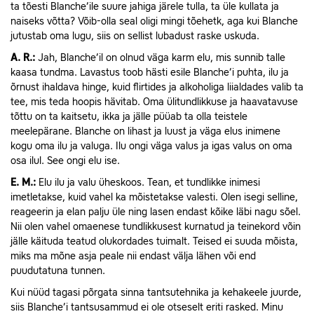
ta tõesti Blanche’ile suure jahiga järele tulla, ta üle kullata ja
naiseks võtta? Võib-olla seal oligi mingi tõehetk, aga kui Blanche
jutustab oma lugu, siis on sellist lubadust raske uskuda.
A.
R.:
Jah, Blanche’il on olnud väga karm elu, mis sunnib talle
kaasa tundma. Lavastus toob hästi esile Blanche’i puhta, ilu ja
õrnust ihaldava hinge, kuid flirtides ja alkoholiga liialdades valib ta
tee, mis teda hoopis hävitab. Oma ülitundlikkuse ja haavatavuse
tõttu on ta kaitsetu, ikka ja jälle püüab ta olla teistele
meelepärane. Blanche on lihast ja luust ja väga elus inimene
kogu oma ilu ja valuga. Ilu ongi väga valus ja igas valus on oma
osa ilul. See ongi elu ise.
E.
M.:
Elu ilu ja valu üheskoos. Tean, et tundlikke inimesi
imetletakse, kuid vahel ka mõistetakse valesti. Olen isegi selline,
reageerin ja elan palju üle ning lasen endast kõike läbi nagu sõel.
Nii olen vahel omaenese tundlikkusest kurnatud ja teinekord võin
jälle käituda teatud olukordades tuimalt. Teised ei suuda mõista,
miks ma mõne asja peale nii endast välja lähen või end
puudutatuna tunnen.
Kui nüüd tagasi põrgata sinna tantsutehnika ja kehakeele juurde,
siis Blanche’i tantsusammud ei ole otseselt eriti rasked. Minu