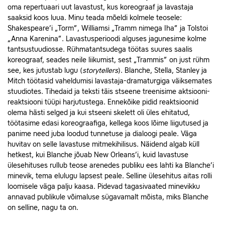
oma repertuaari uut lavastust, kus koreograaf ja lavastaja
saaksid koos luua. Minu teada mõeldi kolmele teosele:
Shakespeare’i „Torm”, Williamsi „Tramm nimega Iha” ja Tolstoi
„Anna Karenina”. Lavastusperioodi alguses jagunesime kolme
tantsustuudiosse. Rühmatantsudega töötas suures saalis
koreograaf, seades neile liikumist, sest „Trammis” on just rühm
see, kes jutustab lugu (
storytellers
). Blanche, Stella, Stanley ja
Mitch töötasid vaheldumisi lavastaja-dramaturgiga väiksemates
stuudiotes. Tihedaid ja teksti täis stseene treenisime aktsiooni-
reaktsiooni tüüpi harjutustega. Ennekõike pidid reaktsioonid
olema hästi selged ja kui stseeni skelett oli üles ehitatud,
töötasime edasi koreograafiga, kellega koos lõime liigutused ja
panime need juba loodud tunnetuse ja dialoogi peale. Väga
huvitav on selle lavastuse mitmekihilisus. Näidend algab küll
hetkest, kui Blanche jõuab New Orleans’i, kuid lavastuse
ülesehituses rullub teose arenedes publiku ees lahti ka Blanche’i
minevik, tema elulugu lapsest peale. Selline ülesehitus aitas rolli
loomisele väga palju kaasa. Pidevad tagasivaated minevikku
annavad publikule võimaluse sügavamalt mõista, miks Blanche
on selline, nagu ta on.