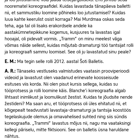
noorematel koreograafidel. Kuidas lavastada tänapäeva balletti
nii, et sammustiku loomine põhineks loo jutustamisel? Kuidas
luua kahte keerulist osist korraga? Mai Murdmaa oskas seda
teha, aga tal oli lisaks erakordsele andele ka
aastakümnetepikkune kogemus, kusjuures ta lavastas igal
hooajal, oli pidevalt vormis. „Tramm” on minu meelest väga
võimas näide sellest, kuidas mõjutab dramaturgi töö tantsijat rolli
ja koreograafi sammu loomisel. See oli ju lavastatud sinu peale?
E.
M.:
Ma tegin selle rolli 2012. aastal Šoti Balletis.
A.
R.:
Tänaseks vestluseks valmistudes vaatasin prooviperioodi
videoid ja lavastust olen vaadanud erinevate koosseisude
esituses viis korda. Nii olen pisut kursis sellega, kuidas su
tööprotsess ja rolli loomine käis. Blanche’i koreograafia algab
lihtsast inimlikust ja loomulikust žestist. Kuidas te jõudsite nende
žestideni? Ma saan aru, et tööprotsess oli üles ehitatud nii, et
kõigepealt teadvustati lavastaja-dramaturgi ja tantsija koostöös
tegelaskujude olemus ja omavahelised suhted ning siis sündis
koreograafia. „Trammi” lavastus mõjus nii, nagu ma vaataksingi
kellegi päriselu, mitte fiktsiooni. See on balletis üsna haruldane
nähtus.