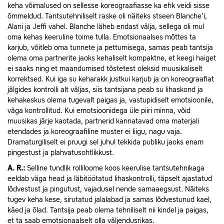
keha võimalused on sellesse koreograafiasse ka ehk veidi sisse
õmmeldud. Tantsutehniliselt raske oli näiteks stseen Blanche’i,
Alani ja Jeffi vahel. Blanche läheb endast välja, sellega oli mul
oma kehas keeruline toime tulla. Emotsionaalses mõttes ta
karjub, võitleb oma tunnete ja pettumisega, samas peab tantsija
olema oma partnerite jaoks kehaliselt kompaktne, et keegi haiget
ei saaks ning et maandumised tõstetest oleksid muusikaliselt
korrektsed. Kui iga su keharakk justkui karjub ja on koreograafiat
jälgides kontrolli alt väljas, siis tantsijana peab su lihaskond ja
kehakeskus olema tugevalt paigas ja, vastupidiselt emotsioonile,
väga kontrollitud. Kui emotsioonidega üle piiri minna, võid
muusikas järje kaotada, partnerid kannatavad oma materjali
etendades ja koreograafiline muster ei liigu, nagu vaja.
Dramaturgiliselt ei pruugi sel juhul tekkida publiku jaoks enam
pingestust ja plahvatusohtlikkust.
A. R.:
Selline tundlik rolliloome koos keerulise tantsutehnikaga
eeldab väga head ja läbitöötatud lihaskontrolli, täpselt ajastatud
lõdvestust ja pingutust, vajadusel nende samaaegsust. Näiteks
tugev keha kese, sirutatud jalalabad ja samas lõdvestunud kael,
käed ja õlad. Tantsija peab olema tehniliselt nii kindel ja paigas,
et ta saab emotsionaalselt olla väljendusrikas.