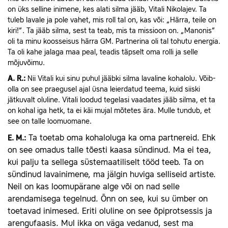
on üks selline inimene, kes alati silma jääb, Vitali Nikolajev. Ta
tuleb lavale ja pole vahet, mis roll tal on, kas või: „Härra, teile on
kiri!”. Ta jääb silma, sest ta teab, mis ta missioon on. „Manonis”
oli ta minu koosseisus härra GM. Partnerina oli tal tohutu energia.
Ta oli kahe jalaga maa peal, teadis täpselt oma rolli ja selle
mõjuvõimu.
A.
R.:
Nii Vitali kui sinu puhul jääbki silma lavaline kohalolu. Võib-
olla on see praegusel ajal üsna leierdatud teema, kuid siiski
jätkuvalt oluline. Vitali loodud tegelasi vaadates jääb silma, et ta
on kohal iga hetk, ta ei käi mujal mõtetes ära. Mulle tundub, et
see on talle loomuomane.
Ta toetab oma kohaloluga ka oma partnereid. Ehk
E.
M.:
on see omadus talle tõesti kaasa sündinud. Ma ei tea,
kui palju ta sellega süstemaatiliselt tööd teeb. Ta on
sündinud lavainimene, ma jälgin huviga selliseid artiste.
Neil on kas loomupärane alge või on nad selle
arendamisega tegelnud. Õnn on see, kui su ümber on
toetavad inimesed. Eriti oluline on see õpiprotsessis ja
arengufaasis. Mul ikka on väga vedanud, sest ma