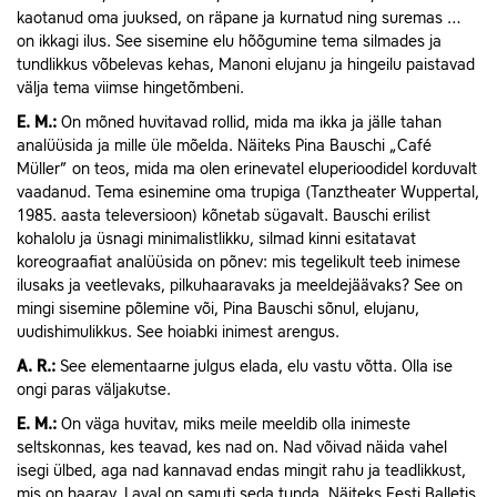
kaotanud oma juuksed, on räpane ja kurnatud ning suremas …
on ikkagi ilus. See sisemine elu hõõgumine tema silmades ja
tundlikkus võbelevas kehas, Manoni elujanu ja hingeilu paistavad
välja tema viimse hingetõmbeni.
E.
M.:
On mõned huvitavad rollid, mida ma ikka ja jälle tahan
analüüsida ja mille üle mõelda. Näiteks Pina Baus­chi „Café
Müller” on teos, mida ma olen erinevatel eluperioodidel korduvalt
vaadanud. Tema esinemine oma trupiga (Tanztheater Wuppertal,
1985. aasta televersioon) kõnetab sügavalt. Bauschi erilist
kohalolu ja üsnagi minimalistlikku, silmad kinni esitatavat
koreograafiat analüüsida on põnev: mis tegelikult teeb inimese
ilusaks ja veetlevaks, pilkuhaaravaks ja meeldejäävaks? See on
mingi sisemine põlemine või, Pina Bauschi sõnul, elujanu,
uudishimulikkus. See hoiabki inimest arengus.
A.
R.:
See elementaarne julgus elada, elu vastu võtta. Olla ise
ongi paras väljakutse.
E.
M.:
On väga huvitav, miks meile meeldib olla inimeste
seltskonnas, kes teavad, kes nad on. Nad võivad näida vahel
isegi ülbed, aga nad kannavad endas mingit rahu ja teadlikkust,
mis on haarav. Laval on samuti seda tunda. Näiteks Eesti Balletis