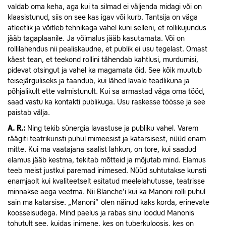
valdab oma keha, aga kui ta silmad ei väljenda midagi või on
klaasistunud, siis on see kas igav või kurb. Tantsija on väga
atleetlik ja võitleb tehnikaga vahel kuni selleni, et rollikujundus
jääb tagaplaanile. Ja võimalus jääb kasutamata. Või on
rollilahendus nii pealiskaudne, et publik ei usu tegelast. Omast
käest tean, et teekond rollini tähendab kahtlusi, murdumisi,
pidevat otsingut ja vahel ka magamata öid. See kõik muutub
teisejärguliseks ja taandub, kui lähed lavale teadlikuna ja
põhjalikult ette valmistunult. Kui sa armastad väga oma tööd,
saad vastu ka kontakti publikuga. Usu raskesse töösse ja see
paistab välja.
A.
R.:
Ning tekib sünergia lavastuse ja publiku vahel. Varem
räägiti teatrikunsti puhul mimeesist ja katarsisest, nüüd enam
mitte. Kui ma vaatajana saalist lahkun, on tore, kui saadud
elamus jääb kestma, tekitab mõtteid ja mõjutab mind. Elamus
teeb meist justkui paremad inimesed. Nüüd suhtutakse kunsti
enamjaolt kui kvaliteetselt esitatud meelelahutusse, teatrisse
minnakse aega veetma. Nii Blanche’i kui ka Manoni rolli puhul
sain ma katarsise. „Manoni” olen näinud kaks korda, erinevate
koosseisudega. Mind paelus ja rabas sinu loodud Manonis
tohutult see, kuidas inimene, kes on tuberkuloosis, kes on