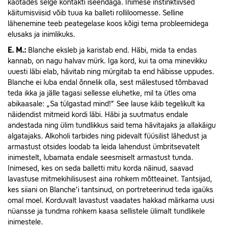
kaotades selge kontakti iseendaga. Inimese instinktiivsed
käitumisviisid võib tuua ka balleti rolliloomesse. Selline
lähenemine teeb peategelase koos kõigi tema probleemidega
elusaks ja inimlikuks.
E.
M.:
Blanche eksleb ja karistab end. Häbi, mida ta endas
kannab, on nagu halvav mürk. Iga kord, kui ta oma minevikku
uuesti läbi elab, hävitab ning mürgitab ta end häbisse uppudes.
Blanche ei luba endal õnnelik olla, sest mälestused tõmbavad
teda ikka ja jälle tagasi sellesse eluhetke, mil ta ütles oma
abikaasale: „Sa tülgastad mind!” See lause käib tegelikult ka
näidendist mitmeid kordi läbi. Häbi ja suutmatus endale
andestada ning ülim tundlikkus said tema hävitajaks ja allakäigu
algatajaks. Alkoholi tarbides ning pidevalt füüsilist lähedust ja
armastust otsides loodab ta leida lahendust ümbritsevatelt
inimestelt, lubamata endale seesmiselt armastust tunda.
Inimesed, kes on seda balletti mitu korda näinud, saavad
lavastuse mitmekihilisusest aina rohkem mõtteainet. Tantsijad,
kes siiani on Blanche’i tantsinud, on portreteerinud teda igaüks
omal moel. Korduvalt lavastust vaadates hakkad märkama uusi
nüansse ja tundma rohkem kaasa sellistele ülimalt tundlikele
inimestele.