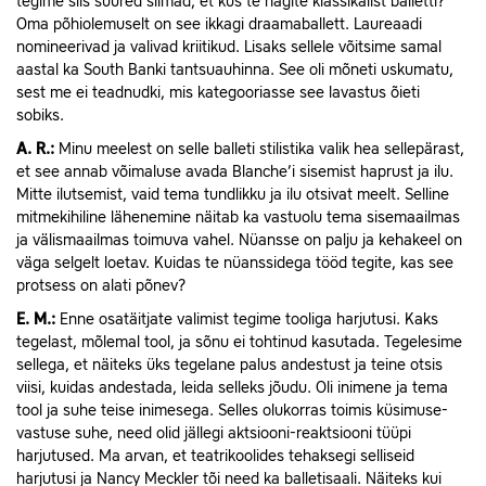
tegime siis suured silmad, et kus te nägite klassikalist balletti?
Oma põhiolemuselt on see ikkagi draamaballett. Laureaadi
nomineerivad ja valivad kriitikud. Lisaks sellele võitsime samal
aastal ka South Banki tantsuauhinna. See oli mõneti uskumatu,
sest me ei teadnudki, mis kategooriasse see lavastus õieti
sobiks.
A.
R.:
Minu meelest on selle balleti stilistika valik hea sellepärast,
et see annab võimaluse avada Blanche’i sisemist haprust ja ilu.
Mitte ilutsemist, vaid tema tundlikku ja ilu otsivat meelt. Selline
mitmekihiline lähenemine näitab ka vastuolu tema sisemaailmas
ja välismaailmas toimuva vahel. Nüansse on palju ja kehakeel on
väga selgelt loetav. Kuidas te nüanssidega tööd tegite, kas see
protsess on alati põnev?
E.
M.:
Enne osatäitjate valimist tegime tooliga harjutusi. Kaks
tegelast, mõlemal tool, ja sõnu ei tohtinud kasutada. Tegelesime
sellega, et näiteks üks tegelane palus andestust ja teine otsis
viisi, kuidas andestada, leida selleks jõudu. Oli inimene ja tema
tool ja suhe teise inimesega. Selles olukorras toimis küsimuse-
vastuse suhe, need olid jällegi aktsiooni-reaktsiooni tüüpi
harjutused. Ma arvan, et teatrikoolides tehaksegi selliseid
harjutusi ja Nancy Meckler tõi need ka balletisaali. Näiteks kui