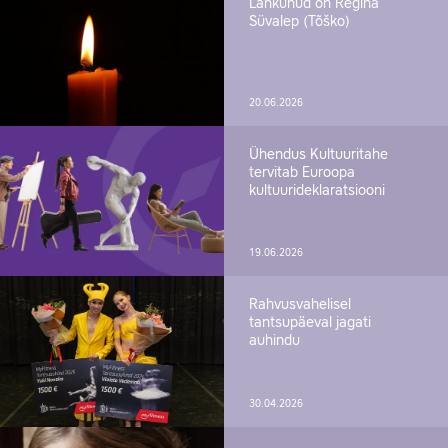
Lahkunud on Regina
Süvalep (Tõško)
20.06.2026
Ühendus Kultuuritahe
tervitab Euroopa
kultuurideklaratsiooni
19.06.2026
Rahvusvahelisel
tantsupäeval jagati
auhindu
30.04.2026