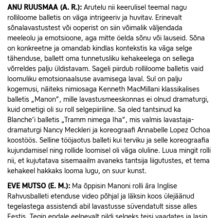
ANU RUUSMAA (A. R.):
Arutelu nii keerulisel teemal nagu
rolliloome balletis on väga intrigeeriv ja huvitav. Erinevalt
sõnalavastustest või ooperist on siin võimalik väljendada
meeleolu ja emotsioone, aga mitte öelda sõnu või lauseid. Sõna
on konkreetne ja omandab kindlas kontekstis ka väga selge
tähenduse, ballett oma tunnetusliku kehakeelega on sellega
võrreldes palju üldistavam. Sageli piirdub rolliloome balletis vaid
loomuliku emotsionaalsuse avamisega laval. Sul on palju
kogemusi, näiteks nimiosaga Kenneth MacMillani klassikalises
balletis „Manon”, mille lavastusmeeskonnas ei olnud dramaturgi,
kuid ometigi oli su roll selgepiiriline. Sa oled tantsinud ka
Blanche’i balletis „Tramm nimega Iha”, mis valmis lavastaja-
dramaturgi Nancy Meckleri ja koreograafi Annabelle Lopez Ochoa
koostöös. Selline tööjaotus balleti kui terviku ja selle koreograafia
kujundamisel ning rollide loomisel oli väga oluline. Luua mingit rolli
nii, et kujutatava sisemaailm avaneks tantsija liigutustes, et tema
kehakeel hakkaks looma lugu, on suur kunst.
EVE MUTSO (E. M.):
Ma õppisin Manoni rolli ära Inglise
Rahvusballeti etenduse video põhjal ja läksin koos ülejäänud
tegelastega assistendi abil lavastusse süvendatult sisse alles
Eestis. Tegin endale eelnevalt pildi selgeks teisi vaadates ja lasin