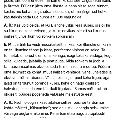
poole, siis loo arenedes märkame, kuidas see valgus teda häirib
ja ärritab. Püüdsin jätta oma lihaste ja naha sisse seda tunnet,
kuidas mu keha mingis situatsioonis oli, et ma järgmisel hetkel
kasutaksin seda uue nurga alt, uue varjundiga.
A.
R.:
Kas võib öelda, et kui Blanche viibis reaalsuses, siis oli ka
su liikumine konkreetsem, ja kui minevikus, siis oli su liikumine
näiliselt juhuslikum või rohkem sordiini all?
E.
M.:
Ja tihti ka veidi muusikaliselt nihkes. Kui Blanche on kaine,
on ta liikumine täpne ja klaar, perifeerne visioon on selge. Ta
tunnetab ümbrust üleni oma kehaga, isegi kuklakarvadega, kogu
selja, külgede, jalatalla ja peatipuga. Mida rohkem ta joob ja
fantaasiamaailmas eksleb, seda tuimemaks ta muutub. Püüdsin
oma liikumist ka kohati muusikaliselt venitada, vahel uneledes ja
ekslevalt rütmi tabades. Või näiteks nii, et pool keha liigub, aga
jalad on tardunult põranda küljes, keha on nagu osaliselt
halvatud, ei suuda end täielikult liigutada. Samas mõte ruttab
ülikiirelt, püüdes põgeneda valusate mälestuste eest.
A.
R.:
Psühholoogias kasutatakse sellise füüsilise tardumise
kohta mõistet „külmumine”; see on justkui energia seiskumine
või väga aeglane liikumine. Keha toimetab nagu autopiloodil,