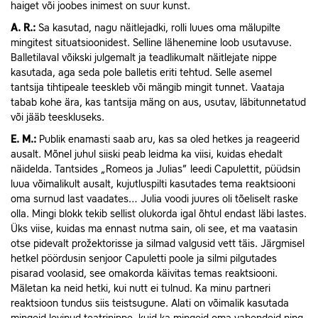
haiget või joobes inimest on suur kunst.
A.
R.:
Sa kasutad, nagu näitlejadki, rolli luues oma mälupilte
mingitest situatsioonidest. Selline lähenemine loob usutavuse.
Balletilaval võikski julgemalt ja teadlikumalt näitlejate nippe
kasutada, aga seda pole balletis eriti tehtud. Selle asemel
tantsija tihtipeale teeskleb või mängib mingit tunnet. Vaataja
tabab kohe ära, kas tantsija mäng on aus, usutav, läbitunnetatud
või jääb teeskluseks.
E.
M.:
Publik enamasti saab aru, kas sa oled hetkes ja reageerid
ausalt. Mõnel juhul siiski peab leidma ka viisi, kuidas ehedalt
näidelda. Tantsides „Romeos ja Julias” leedi Capulettit, püüdsin
luua võimalikult ausalt, kujutluspilti kasutades tema reaktsiooni
oma surnud last vaadates… Julia voodi juures oli tõeliselt raske
olla. Mingi blokk tekib sellist olukorda igal õhtul endast läbi lastes.
Üks viise, kuidas ma ennast nutma sain, oli see, et ma vaatasin
otse pidevalt prožektorisse ja silmad valgusid vett täis. Järgmisel
hetkel pöördusin senjoor Capuletti poole ja silmi pilgutades
pisarad voolasid, see omakorda käivitas temas reaktsiooni.
Mäletan ka neid hetki, kui nutt ei tulnud. Ka minu partneri
reaktsioon tundus siis teistsugune. Alati on võimalik kasutada