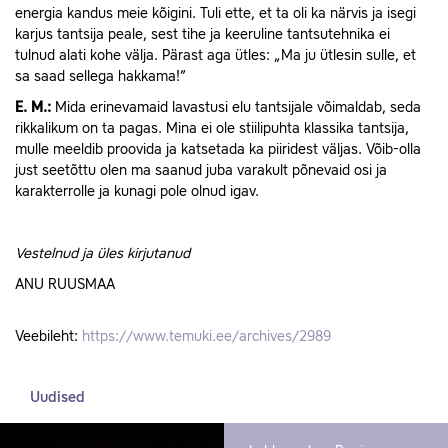
energia kandus meie kõigini. Tuli ette, et ta oli ka närvis ja isegi
karjus tantsija peale, sest tihe ja keeruline tantsutehnika ei
tulnud alati kohe välja. Pärast aga ütles: „Ma ju ütlesin sulle, et
sa saad sellega hakkama!”
E.
M.:
Mida erinevamaid lavastusi elu tantsijale võimaldab, seda
rikkalikum on ta pagas. Mina ei ole stiilipuhta klassika tantsija,
mulle meeldib proovida ja katsetada ka piiridest väljas. Võib-olla
just seetõttu olen ma saanud juba varakult põnevaid osi ja
karakterrolle ja kunagi pole olnud igav.
Vestelnud ja üles kirjutanud
ANU RUUSMAA
Veebileht:
https://www.temuki.ee/archives/2989
Uudised