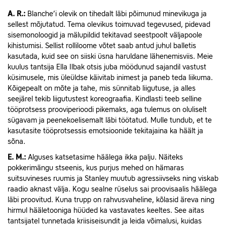
A.
R.:
Blanche’i olevik on tihedalt läbi põimunud minevikuga ja
sellest mõjutatud. Tema olevikus toimuvad tegevused, pidevad
sisemonoloogid ja mälupildid tekitavad seestpoolt väljapoole
kihistumisi. Sellist rolliloome võtet saab antud juhul balletis
kasutada, kuid see on siiski üsna haruldane lähenemisviis. Meie
kuulus tantsija Ella Ilbak otsis juba möödunud sajandil vastust
küsimusele, mis üleüldse käivitab inimest ja paneb teda liikuma.
Kõigepealt on mõte ja tahe, mis sünnitab liigutuse, ja alles
seejärel tekib liigutustest koreograafia. Kindlasti teeb selline
tööprotsess prooviperioodi pikemaks, aga tulemus on oluliselt
sügavam ja peenekoelisemalt läbi töötatud. Mulle tundub, et te
kasutasite tööprotsessis emotsioonide tekitajaina ka häält ja
sõna.
E.
M.:
Alguses katsetasime häälega ikka palju. Näiteks
pokkerimängu stseenis, kus purjus mehed on hämaras
suitsuvineses ruumis ja Stanley muutub agressiivseks ning viskab
raadio aknast välja. Kogu sealne rüselus sai proovisaalis häälega
läbi proovitud. Kuna trupp on rahvusvaheline, kõlasid äreva ning
hirmul hääletooniga hüüded ka vastavates keeltes. See aitas
tantsijatel tunnetada kriisiseisundit ja leida võimalusi, kuidas