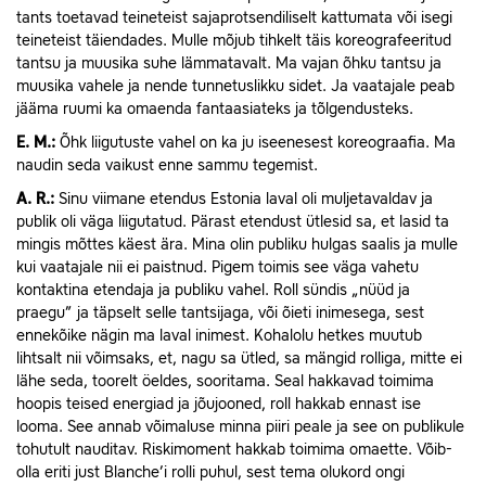
tants toetavad teineteist sajaprotsendiliselt kattumata või isegi
teineteist täiendades. Mulle mõjub tihkelt täis koreografeeritud
tantsu ja muusika suhe lämmatavalt. Ma vajan õhku tantsu ja
muusika vahele ja nende tunnetuslikku sidet. Ja vaatajale peab
jääma ruumi ka omaenda fantaasiateks ja tõlgendusteks.
E.
M.:
Õhk liigutuste vahel on ka ju iseenesest koreograafia. Ma
naudin seda vaikust enne sammu tegemist.
A.
R.:
Sinu viimane etendus Estonia laval oli muljetavaldav ja
publik oli väga liigutatud. Pärast etendust ütlesid sa, et lasid ta
mingis mõttes käest ära. Mina olin publiku hulgas saalis ja mulle
kui vaatajale nii ei paistnud. Pigem toimis see väga vahetu
kontaktina etendaja ja publiku vahel. Roll sündis „nüüd ja
praegu” ja täpselt selle tantsijaga, või õieti inimesega, sest
ennekõike nägin ma laval inimest. Kohalolu hetkes muutub
lihtsalt nii võimsaks, et, nagu sa ütled, sa mängid rolliga, mitte ei
lähe seda, toorelt öeldes, sooritama. Seal hakkavad toimima
hoopis teised energiad ja jõujooned, roll hakkab ennast ise
looma. See annab võimaluse minna piiri peale ja see on publikule
tohutult nauditav. Riskimoment hakkab toimima omaette. Võib-
olla eriti just Blanche’i rolli puhul, sest tema olukord ongi