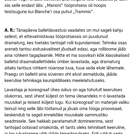
siis selle endast läbi. „Manoni” tööprotsess oli hoopis
teistsugune kui Blanche’i osa puhul „Trammis”.
A. R.:
Tänapäeva balletilavastusi vaadates on mul sageli kahju
sellest, et ettevalmistavas tööprotsessis on puudunud
dramaturg, kes toetaks tantsijat rolli kujundamisel. Tehnika osas
areneb tantsu esituskvaliteet jõudsalt edasi, aga rolliloome jääb
aina rohkem tagaplaanile. Mitte et ma sooviksin kõik klassikalised
balletid draamaballettideks ümber lavastada, aga dramaturg
aitaks tantsus rohkem nüansse luua, tuua seda elule lähemale.
Praegu on balletil aina süvenev oht elust eemalduda, jääda
keerulise tehnikaga kaunipildiliseks meelelahutuseks.
Lavastaja ja koreograaf ühes isikus on aga tohutult keerulises
olukorras, sest ühest küljest on tema ülesandeks n-ö lavastada
muusikat ja teisest küljest lugu. Kui koreograaf on materjali valiku
teinud ning selle läbi töötanud ja jõuab oma tööga proovisaali,
keskendub ta sageli ennekõike muusikale sammustiku
seadmisele. See hakkab paratamatult domineerima, sest
tantsijad ootavad omakorda, et tants oleks tehniliselt keeruline,
ja loo jutustamine võib jääda teisejärguliseks. Eriti juhtub seda