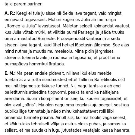
talle parem partner.
A.
R.:
Keegi ei tule ju sisse nii-öelda lava tagant, vaid mingist
eelnevast tegevusest. Mul on kogemus Julia amme rolliga
„Romeo ja Julia” lavastusest. Mäletan selgelt kolmandat vaatust,
kus Julia võtab mürki, et vältida pulmi Parisega ja jääda truuks
oma armastatud Romeole. Prooviperioodil vaatasin ma seda
stseeni lava tagant, kuid ühel hetkel lõpetasin jälgimise. See ajas
mind nutma ja muutis mu meeleolu. Mina pidin järgmises
stseenis tulema lavale ju rõõmsa ja tegusana, et pruut tema
pulmapäeva hommikul äratada.
E.
M.:
Ma pean endale pidevalt, nii laval kui elus meelde
tuletama: ära rutta sündmustest ette! Tallinna Balletikoolis olid
meil näitlejameisterlikkuse tunnid. Nii, nagu tantsija ajab end
balletitunnis atleedina tippvormi, peaks ta end ka näitlejana
arendama. Suurim kompliment on see, kui kuulen tagasisidet, et
olin laval „päris”. Ma olen nagu oma tegelaskuju peegel, sest iga
publiku liige tunnetab ja näeb minu kehastatavat rolli läbi
omaenda tunnete prisma. Ainult siis, kui ma hoolin väga sellest,
et kõik tuleks tehniliselt välja ja esitus oleks puhas, ja samas ka
sellest, et ma suudaksin lugu jutustades vaatajaid kaasa haarata,