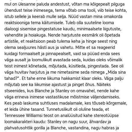
mul on ülesanne paluda andestust, võtan ma kõigepealt pilguga
ühendust teise inimesega, tema võtab oma tooli, viib teise kohta,
istub sellele ja keerab mulle selja. Nüüd vastan mina omakorda
reaktsiooniga tema käitumisele. Tuleb olla suuteline looma
dialoogi sisemise pingestatuse kaudu, minimaalsete liigutuste,
vahendite ja hoiakuga. Nende harjutuste eesmärk oli õpetada
artistile, et reaktsioon peab tulema keha ja hinge seest ning
olema sealjuures hästi aus ja vahetu. Mitte et sa reageerid
kuidagi formaalselt ja pinnapealselt, vaid sa püüad enda sees
väga ausalt ja loomulikult avastada seda, kuidas oleks võimalik
teist inimest kõnetada, mõjutada, küsitleda, pingestada. See oli
väga huvitav harjutus ja me nimetasime seda nimega „Mida sina
tahad?”. Et tahe enne liikuma hakkamist klaar oleks. Väga palju
mõjutab see ka liikumise ajastust ja pinget õhus. Näiteks
stseenides, kus Blan­che ja Stanley on omavahel, nende kahe
väga erineva inimese vastastikuse mõistmise väljendamiseks.
Kes peab laskuma suhtluses madalamale, kes tõuseb kõrgemale,
et leida ühine tasand. Tunnetuslikult oli oluline teada, et
Tennessee Williamsi teost on analüüsitud kahe stereotüüpse
loomakarakteri kaudu: Stanley on nagu suur, ähvardav ja
plahvatusohtlik gorilla ja Blan­che, vastandina, nagu habras ja