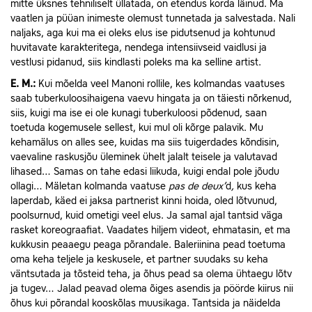
mitte üksnes tehniliselt üllatada, on etendus korda läinud. Ma
vaatlen ja püüan inimeste olemust tunnetada ja salvestada. Nali
naljaks, aga kui ma ei oleks elus ise pidutsenud ja kohtunud
huvitavate karakteritega, nendega intensiivseid vaidlusi ja
vestlusi pidanud, siis kindlasti poleks ma ka selline artist.
E.
M.:
Kui mõelda veel Manoni rollile, kes kolmandas vaatuses
saab tuberkuloosihaigena vaevu hingata ja on täiesti nõrkenud,
siis, kuigi ma ise ei ole kunagi tuberkuloosi põdenud, saan
toetuda kogemusele sellest, kui mul oli kõrge palavik. Mu
kehamälus on alles see, kuidas ma siis tuigerdades kõndisin,
vaevaline raskusjõu üleminek ühelt jalalt teisele ja valutavad
lihased… Samas on tahe edasi liikuda, kuigi endal pole jõudu
ollagi… Mäletan kolmanda vaatuse
pas de
deux’
d
,
kus keha
laperdab, käed ei jaksa partnerist kinni hoida, oled lõtvunud,
poolsurnud, kuid ometigi veel elus. Ja samal ajal tantsid väga
rasket koreograafiat. Vaadates hiljem videot, ehmatasin, et ma
kukkusin peaaegu peaga põrandale. Baleriinina pead toetuma
oma keha teljele ja keskusele, et partner suudaks su keha
väntsutada ja tõsteid teha, ja õhus pead sa olema ühtaegu lõtv
ja tugev… Jalad peavad olema õiges asendis ja pöörde kiirus nii
õhus kui põrandal kooskõlas muusikaga. Tantsida ja näidelda