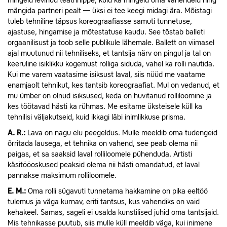
mingeid levinud teatrinippe, kuid ka mingeid oma vahendeid ning
mängida partneri pealt — üksi ei tee keegi midagi ära. Mõistagi
tuleb tehniline täpsus koreograafiasse samuti tunnetuse,
ajastuse, hingamise ja mõtestatuse kaudu. See tõstab balleti
orgaanilisust ja toob selle publikule lähemale. Ballett on viimasel
ajal muutunud nii tehniliseks, et tantsija närv on pingul ja tal on
keeruline isiklikku kogemust rolliga siduda, vahel ka rolli nautida.
Kui me varem vaatasime isiksust laval, siis nüüd me vaatame
enamjaolt tehnikut, kes tantsib koreograafiat. Mul on vedanud, et
mu ümber on olnud isiksused, keda on huvitanud rolliloomine ja
kes töötavad hästi ka rühmas. Me esitame üksteisele küll ka
tehnilisi väljakutseid, kuid ikkagi läbi inimlikkuse prisma.
A.
R.:
Lava on nagu elu peegeldus. Mulle meeldib oma tudengeid
õrritada lausega, et tehnika on vahend, see peab olema nii
paigas, et sa saaksid laval rolliloomele pühenduda. Artisti
käsitööoskused peaksid olema nii hästi omandatud, et laval
pannakse maksimum rolliloomele.
E.
M.:
Oma rolli sügavuti tunnetama hakkamine on pika eeltöö
tulemus ja väga kurnav, eriti tantsus, kus vahendiks on vaid
kehakeel. Samas, sageli ei usalda kunstilised juhid oma tantsijaid.
Mis tehnikasse puutub, siis mulle küll meeldib väga, kui inimene