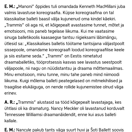
E.
M.: „
Manoni” õppides tuli omandada Kenneth MacMillani juba
valmis lavastuse koreograafia. Küpse koreograafina on tal
klassikalise balleti baasil välja kujunenud oma kindel käekiri.
„Trammis” oli aga nii, et kõigepealt avastasime tunnet, mõtet ja
emotsiooni, mis paneb tegelase liikuma. Kui me vaatasime
sinuga balletikoolis kaasaegse tantsu riigieksami läbimängu,
ütlesid sa: „Klassikalises balletis töötame tantsijana väljastpoolt
sissepoole, omandame koreograafi loodud koreograafilise keele
ja siis esitame seda.” „Trammi” on Eestis nimetatud
draamaballetiks, tööprotsessis kasvas see lavastus seestpoolt
väljapoole, nii nagu on nüüdistantsu ja draama mõttemaailmas.
Minu emotsioon, minu tunne, minu tahe paneb mind niimoodi
liikuma. Kuigi mõlema balleti peategelased on mitmekihilised ja
traagilise elukäiguga, on nende rollide kujunemistee olnud väga
erinev.
A.
R.: „
Trammis” alustasid sa tööd kõigepealt lavastajaga, kes
ühtlasi oli ka dramaturg. Nancy Meckler oli lavastanud korduvalt
Tennessee Williamsi draamanäidendit, enne kui asus balleti
kallale.
E.
M.:
Nancyle pakub tants väga suurt huvi ja Šoti Ballett soovis