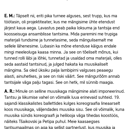
E.
M.:
Täpselt nii, eriti pika turnee alguses, sest trupp, kus ma
töötasin, oli projektiteater, kus me mängisime ühte etendust
järjest kaua aega. Lavastus peab paika loksuma ja tantsija end
koosseisuga ansamblisse tantsima. Mida paremini me trupiga
materjali tundsime ja tunnetasime, seda mängulisemalt me
sellele lähenesime. Lubasin ka mõne etenduse käigus endale
mingi meeleoluga kaasa minna. Ja see on tõeliselt mõnus, kui
tunned rolli läbi ja lõhki, tunnetad ja usaldad oma materjali, olles
seda aastaid tantsinud, ja julged hakata ka muusikaliselt
mängima. Sa oled üksiku palja lambipirni valguses peaaegu
alasti, ainuhetkes, ja see on riski väärt. See mängurõõm annab
tantsijale väga palju tagasi. See on hetk, mil sünnib maagia.
A.
R.:
Minule on selline muusikaga mängimine alati imponeerinud.
Tantsu ja liikumise vahel on võimalik luua erinevaid suhteid. 19.
sajandi klassikalistes ballettides kulges koreograafia lineaarselt
koos muusikaga, väljendades muusika sisu. See oli võimalik, kuna
muusika sündis koreograafi ja helilooja väga tihedas koostöös,
näiteks Tšaikovski ja Petipa puhul. Meie kaasaegses
tantsumaailmas on aga ka sellist partnerlust, kus muusika ja