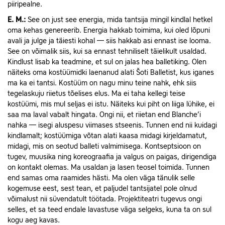
piiripealne.
E.
M.:
See on just see energia, mida tantsija mingil kindlal hetkel
oma kehas genereerib. Energia hakkab toimima, kui oled lõpuni
avali ja julge ja täiesti kohal — siis hakkab asi ennast ise looma.
See on võimalik siis, kui sa ennast tehniliselt täielikult usaldad.
Kindlust lisab ka teadmine, et sul on jalas hea balletiking. Olen
näiteks oma kostüümidki laenanud alati Šoti Balletist, kus iganes
ma ka ei tantsi. Kostüüm on nagu minu teine nahk, ehk siis
tegelaskuju riietus tõelises elus. Ma ei taha kellegi teise
kostüümi, mis mul seljas ei istu. Näiteks kui piht on liiga lühike, ei
saa ma laval vabalt hingata. Ongi nii, et riietan end Blanche’i
nahka — isegi aluspesu viimases stseenis. Tunnen end nii kuidagi
kindlamalt; kostüümiga võtan alati kaasa midagi kirjeldamatut,
midagi, mis on seotud balleti valmimisega. Kontseptsioon on
tugev, muusika ning koreograafia ja valgus on paigas, dirigendiga
on kontakt olemas. Ma usaldan ja lasen teosel toimida. Tunnen
end samas oma raamides hästi. Ma olen väga tänulik selle
kogemuse eest, sest tean, et paljudel tantsijatel pole olnud
võimalust nii süvendatult töötada. Projektiteatri tugevus ongi
selles, et sa teed endale lavastuse väga selgeks, kuna ta on sul
kogu aeg kavas.