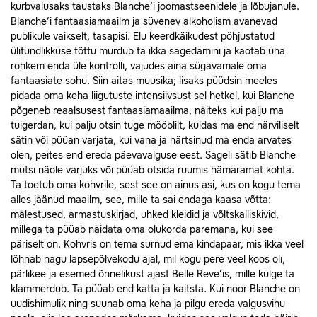
kurbvalusaks taustaks Blanche’i joomastseenidele ja lõbujanule.
Blanche’i fantaasiamaailm ja süvenev alkoholism avanevad
publikule vaikselt, tasapisi. Elu keerdkäikudest põhjustatud
ülitundlikkuse tõttu murdub ta ikka sagedamini ja kaotab üha
rohkem enda üle kontrolli, vajudes aina sügavamale oma
fantaasiate sohu. Siin aitas muusika; lisaks püüdsin meeles
pidada oma keha liigutuste intensiivsust sel hetkel, kui Blanche
põgeneb reaalsusest fantaasiamaailma, näiteks kui palju ma
tuigerdan, kui palju otsin tuge mööblilt, kuidas ma end närviliselt
sätin või püüan varjata, kui vana ja närtsinud ma enda arvates
olen, peites end ereda päevavalguse eest. Sageli sätib Blanche
mütsi näole varjuks või püüab otsida ruumis hämaramat kohta.
Ta toetub oma kohvrile, sest see on ainus asi, kus on kogu tema
alles jäänud maailm, see, mille ta sai endaga kaasa võtta:
mälestused, armastuskirjad, uhked kleidid ja võltskalliskivid,
millega ta püüab näidata oma olukorda paremana, kui see
päriselt on. Kohvris on tema surnud ema kindapaar, mis ikka veel
lõhnab nagu lapsepõlvekodu ajal, mil kogu pere veel koos oli,
pärlikee ja esemed õnnelikust ajast Belle Reve’is, mille külge ta
klammerdub. Ta püüab end katta ja kaitsta. Kui noor Blanche on
uudishimulik ning suunab oma keha ja pilgu ereda valgusvihu