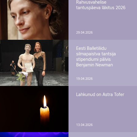
Rahvusvahelise
tantuspäeva läkitus 2026
29.04.2026
Eesti Balletiliidu
silmapaistva tantsija
stipendiumi pälvis
Benjamin Newman
19.04.2026
Lahkunud on Astra Tofer
13.04.2026