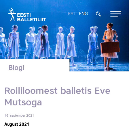
EST
ENG
Blogi
Rolliloomest balletis Eve
Mutsoga
16. september 2021
August 2021