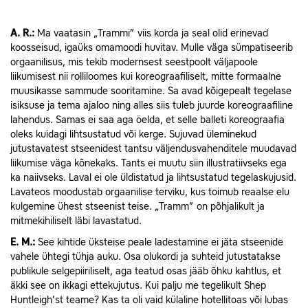
A.
R.:
Ma vaatasin „Trammi” viis korda ja seal olid erinevad
koosseisud, igaüks omamoodi huvitav. Mulle väga sümpatiseerib
orgaanilisus, mis tekib modernsest seestpoolt väljapoole
liikumisest nii rolliloomes kui koreograafiliselt, mitte formaalne
muusikasse sammude sooritamine. Sa avad kõigepealt tegelase
isiksuse ja tema ajaloo ning alles siis tuleb juurde koreograafiline
lahendus. Samas ei saa aga öelda, et selle balleti koreograafia
oleks kuidagi lihtsustatud või kerge. Sujuvad üleminekud
jutustavatest stseenidest tantsu väljendusvahenditele muudavad
liikumise väga kõnekaks. Tants ei muutu siin illustratiivseks ega
ka naiivseks. Laval ei ole üldistatud ja lihtsustatud tegelaskujusid.
Lavateos moodustab orgaanilise terviku, kus toimub reaalse elu
kulgemine ühest stseenist teise. „Tramm” on põhjalikult ja
mitmekihiliselt läbi lavastatud.
E.
M.:
See kihtide üksteise peale ladestamine ei jäta stseenide
vahele ühtegi tühja auku. Osa olukordi ja suhteid jutustatakse
publikule selgepiiriliselt, aga teatud osas jääb õhku kahtlus, et
äkki see on ikkagi ettekujutus. Kui palju me tegelikult Shep
Huntleigh’st teame? Kas ta oli vaid külaline hotellitoas või lubas