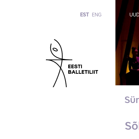
EST
ENG
UUD
Sü
Sõ