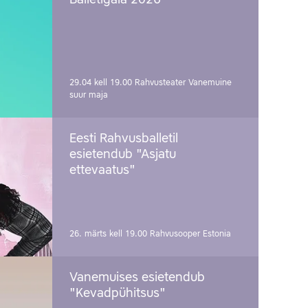
Balletigala 2026
29.04 kell 19.00
Rahvusteater Vanemuine
suur maja
Eesti Rahvusballetil
esietendub "Asjatu
ettevaatus"
26. märts kell 19.00
Rahvusooper Estonia
Vanemuises esietendub
"Kevadpühitsus"