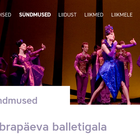
ISED
SÜNDMUSED
LIIDUST
LIIKMED
LIIKMELE
ndmused
brapäeva balletigala