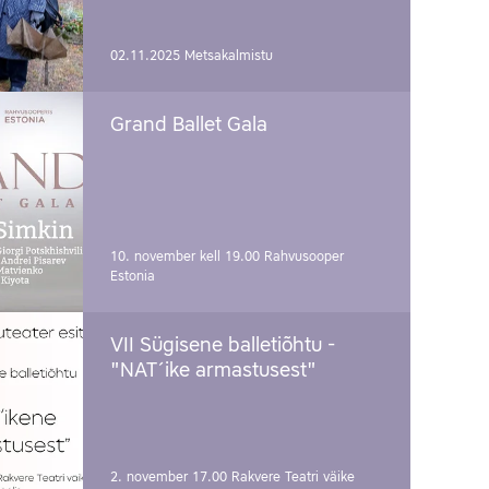
02.11.2025
Metsakalmistu
Grand Ballet Gala
10. november kell 19.00
Rahvusooper
Estonia
VII Sügisene balletiõhtu -
"NAT´ike armastusest"
2. november 17.00
Rakvere Teatri väike