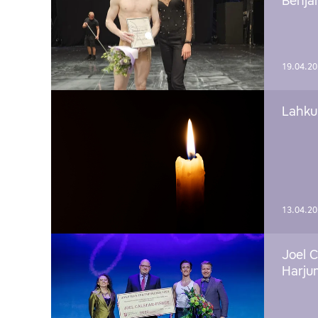
Benj
19.04.2
Lahku
13.04.2
Joel C
Harju