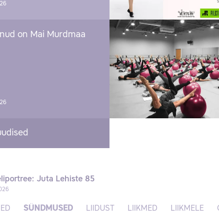
026
nud on Mai Murdmaa
026
uudised
liportree: Juta Lehiste 85
026
SED
SÜNDMUSED
LIIDUST
LIIKMED
LIIKMELE