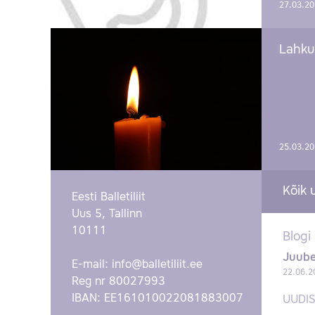
27.03.2
Lahku
25.03.2
Kõik 
Eesti Balletiliit
Uus 5, Tallinn
10111
Blogi
Juube
E-mail:
info@balletiliit.ee
22.06.2
Reg nr 80027993
IBAN: EE161010022081883007
UUDI