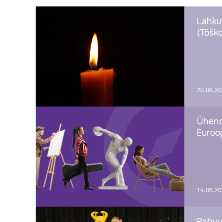
Lahku
(Tõško
20.06.2
Ühend
Euroop
19.06.2