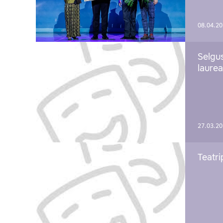
08.04.2
Selgu
laure
27.03.2
Teatri