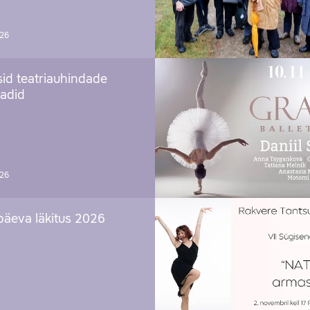
026
sid teatriauhindade
aadid
026
päeva läkitus 2026