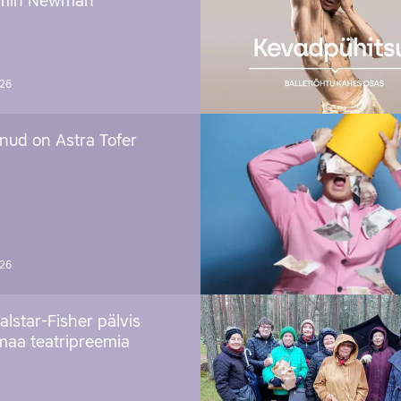
amin Newman
026
nud on Astra Tofer
026
alstar-Fisher pälvis
maa teatripreemia