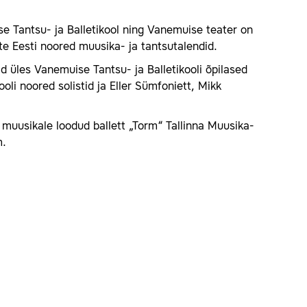
ise Tantsu- ja Balletikool ning Vanemuise teater on
e Eesti noored muusika- ja tantsutalendid.
d üles Vanemuise Tantsu- ja Balletikooli õpilased
oli noored solistid ja Eller Sümfoniett, Mikk
i muusikale loodud ballett „Torm“ Tallinna Muusika-
m.