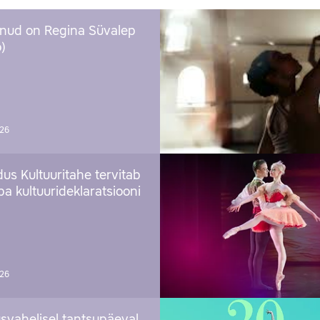
nud on Regina Süvalep
)
026
us Kultuuritahe tervitab
a kultuurideklaratsiooni
026