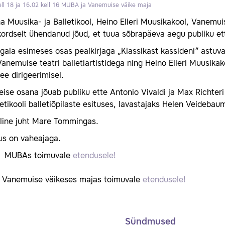
ll 18 ja 16.02 kell 16
MUBA ja Vanemuise väike maja
na Muusika- ja Balletikool, Heino Elleri Muusikakool, Vanemu
rdselt ühendanud jõud, et tuua sõbrapäeva aegu publiku ett
igala esimeses osas pealkirjaga „Klassikast kassideni“ astuva
anemuise teatri balletiartistidega ning Heino Elleri Muusikako
e dirigeerimisel.
eise osana jõuab publiku ette Antonio Vivaldi ja Max Richter
letikooli balletiõpilaste esituses, lavastajaks Helen Veidebau
iline juht Mare Tommingas.
us on vaheajaga.
id MUBAs toimuvale
etendusele!
id Vanemuise väikeses majas toimuvale
etendusele!
Sündmused