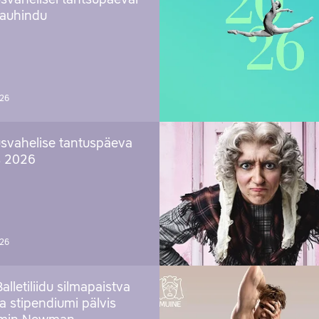
svahelisel tantsupäeval
 auhindu
026
svahelise tantuspäeva
s 2026
026
Balletiliidu silmapaistva
ja stipendiumi pälvis