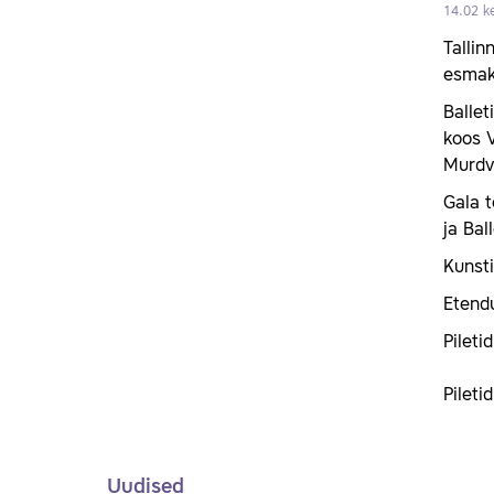
14.02 ke
Tallin
esmako
Ballet
koos V
Murdve
Gala t
ja Bal
Kunst
Etend
Pilet
Pilet
Uudised