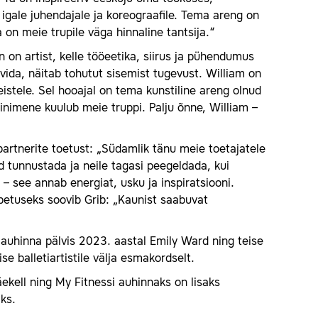
igale juhendajale ja koreograafile. Tema areng on
 on meie trupile väga hinnaline tantsija.“
on on artist, kelle tööeetika, siirus ja pühendumus
vida, näitab tohutut sisemist tugevust. William on
istele. Sel hooajal on tema kunstiline areng olnud
e inimene kuulub meie truppi. Palju õnne, William –
artnerite toetust: „Südamlik tänu meie toetajatele
d tunnustada ja neile tagasi peegeldada, kui
– see annab energiat, usku ja inspiratsiooni.
õpetuseks soovib Grib: „Kaunist saabuvat
tiauhinna pälvis 2023. aastal Emily Ward ning teise
 balletiartistile välja esmakordselt.
ekell ning My Fitnessi auhinnaks on lisaks
ks.