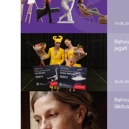
19.06.2
Rahvu
jagati
30.04.2
Rahvu
läkitu