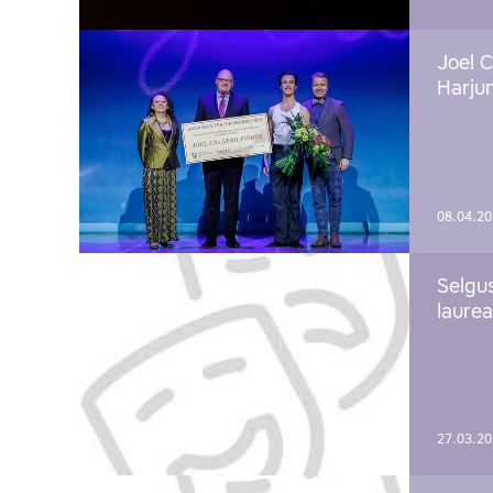
Joel C
Harju
08.04.2
Selgu
laure
27.03.2