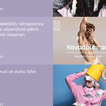
026
Balletiliidu silmapaistva
ja stipendiumi pälvis
amin Newman
026
nud on Astra Tofer
026