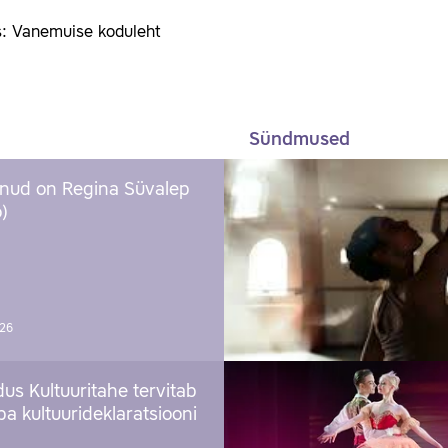
s: Vanemuise koduleht
Sündmused
nud on Regina Süvalep
)
026
us Kultuuritahe tervitab
a kultuurideklaratsiooni