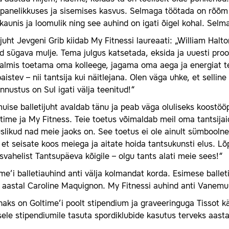
panelikkuses ja sisemises kasvus. Selmaga töötada on rõõm 
kaunis ja loomulik ning see auhind on igati õigel kohal. Selma
ijuht Jevgeni Grib kiidab My Fitnessi laureaati: „William Halt
d sügava mulje. Tema julgus katsetada, eksida ja uuesti proo
valmis toetama oma kolleege, jagama oma aega ja energiat te
aistev – nii tantsija kui näitlejana. Olen väga uhke, et sellin
nnustus on Sul igati välja teenitud!“
ise balletijuht avaldab tänu ja peab väga oluliseks koostööp
time ja My Fitness. Teie toetus võimaldab meil oma tantsijai
slikud nad meie jaoks on. See toetus ei ole ainult sümboolne 
 et seisate koos meiega ja aitate hoida tantsukunsti elus. L
vahelist Tantsupäeva kõigile – olgu tants alati meie sees!“
me’i balletiauhind anti välja kolmandat korda. Esimese balle
aastal Caroline Maquignon. My Fitnessi auhind anti Vanemuise
aks on Goltime’i poolt stipendium ja graveeringuga Tissot kä
sele stipendiumile tasuta spordiklubide kasutus terveks aasta