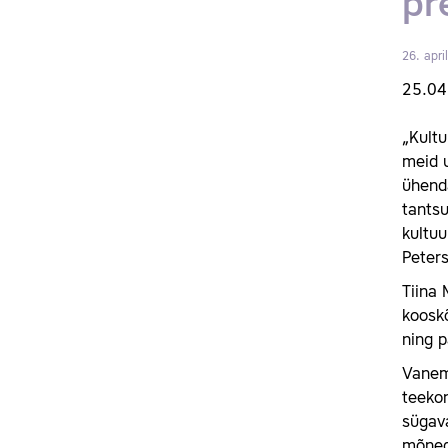
pr
26. apri
25.04
„Kultu
meid u
ühenda
tants
kultuu
Peter
Tiina 
kooskõ
ning 
Vanemu
teekon
sügava
mõned 