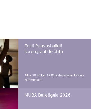
Eesti Rahvusballeti
koreograafide õhtu
18 ja 20.06 kell 19.00
Rahvusooper Estonia
kammersaal
MUBA Balletigala 2026