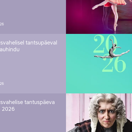
026
svahelisel tantsupäeval
 auhindu
026
svahelise tantuspäeva
s 2026