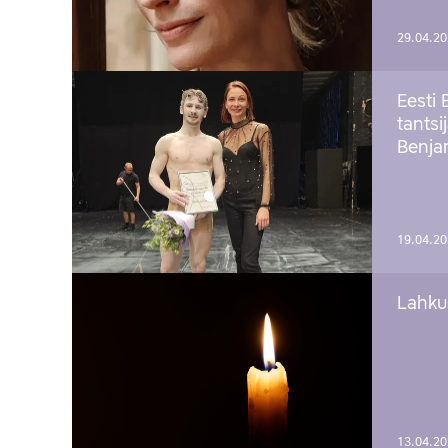
29.04.2
Eesti 
tantsi
Benj
19.04.2
Lahku
13.04.2