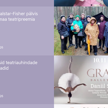
alstar-Fisher pälvis
maa teatripreemia
026
sid teatriauhindade
aadid
026