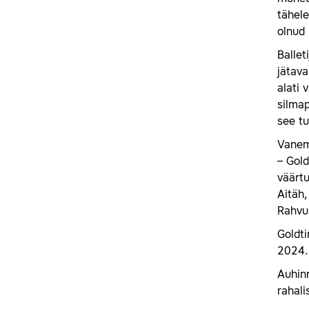
tähele
olnud 
Ballet
jätava
alati 
silmap
see tu
Vanemu
– Gold
väärtu
Aitäh,
Rahvus
Goldti
2024. 
Auhinn
rahali