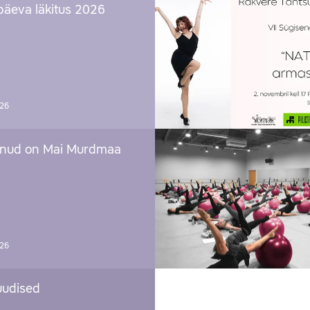
päeva läkitus 2026
026
nud on Mai Murdmaa
026
uudised