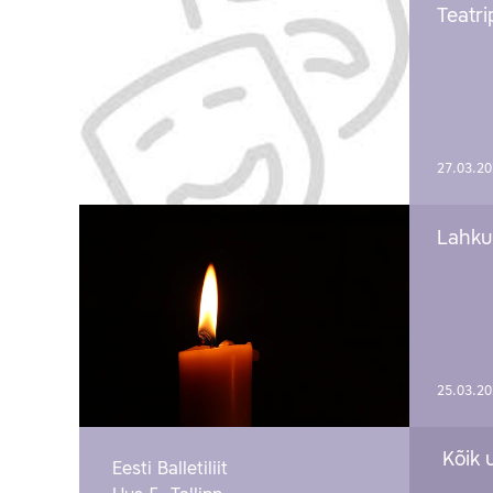
Teatri
27.03.2
Lahku
25.03.2
Kõik 
Eesti Balletiliit