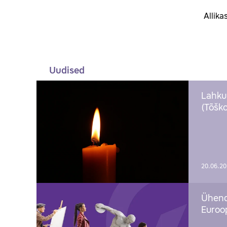
Allika
Uudised
Lahku
(Tõško
20.06.2
Ühend
Euroop