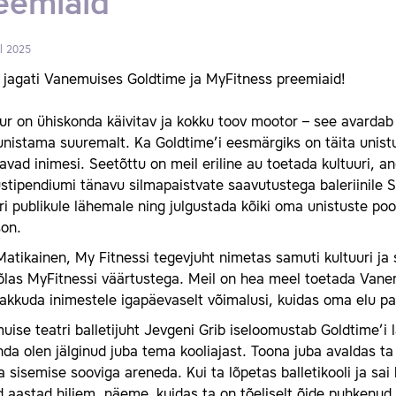
eemiaid
ll 2025
 jagati Vanemuises Goldtime ja MyFitness preemiaid!
ur on ühiskonda käivitav ja kokku toov mootor – see avardab 
nistama suuremalt. Ka Goldtime’i eesmärgiks on täita unistus
vad inimesi. Seetõttu on meil eriline au toetada kultuuri, an
ustipendiumi tänavu silmapaistvate saavutustega baleriinil
ri publikule lähemale ning julgustada kõiki oma unistuste po
son.
Matikainen, My Fitnessi tegevjuht nimetas samuti kultuuri ja
las MyFitnessi väärtustega. Meil on hea meel toetada Vanemui
pakkuda inimestele igapäevaselt võimalusi, kuidas oma elu 
ise teatri balletijuht Jevgeni Grib iseloomustab Goldtime’i l
da olen jälginud juba tema kooliajast. Toona juba avaldas t
 sisemise sooviga areneda. Kui ta lõpetas balletikooli ja sa
aastad hiljem, näeme, kuidas ta on tõeliselt õide puhkenud.