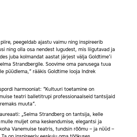
piire, peegeldab ajastu vaimu ning inspireerib
i ning olla osa nendest lugudest, mis liigutavad ja
des juba kolmandat aastat järjest välja Goldtime’i
e Selma Strandbergile. Soovime oma panusega tuua
ole püüdlema,“ rääkis Goldtime looja Indrek
 spordi harmooniat: “Kultuuri toetamine on
se teatri balletitrupi professionaalseid tantsijaid
paremaks muuta“.
aureaati: „Selma Strandberg on tantsija, kelle
a mulle muljet oma keskendumise, elegantsi ja
i koha Vanemuise teatris, tundsin rõõmu – ja nüüd –
 Ta on inspireeriv eeskuju oma töökuses,