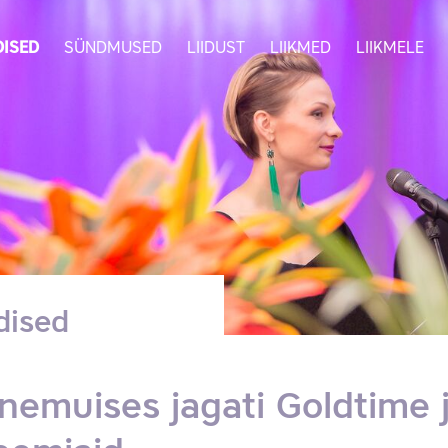
ISED
SÜNDMUSED
LIIDUST
LIIKMED
LIIKMELE
dised
nemuises jagati Goldtime 