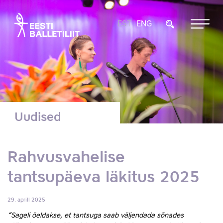
EST
ENG
Uudised
Rahvusvahelise
tantsupäeva läkitus 2025
29. aprill 2025
“Sageli öeldakse, et tantsuga saab väljendada sõnades