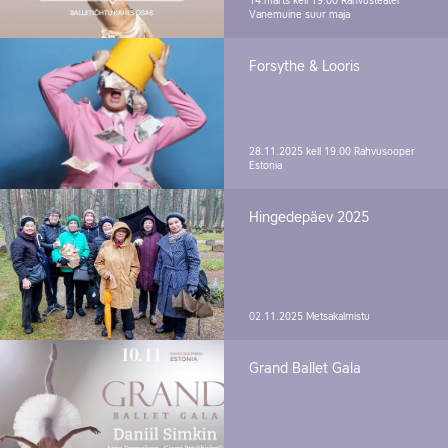
14.märts kell 19.00
Rahvusteater
Vanemuine suur maja
Forsythe & Looris
28.11.2025 kell 19.00
Rahvusooper
Estonia
Hingedepäev 2025
02.11.2025
Metsakalmistu
Grand Ballet Gala