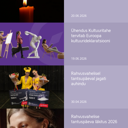
20.06.2026
Ühendus Kultuuritahe
tervitab Euroopa
kultuurideklaratsiooni
19.06.2026
Rahvusvahelisel
tantsupäeval jagati
auhindu
30.04.2026
Rahvusvahelise
tantuspäeva läkitus 2026