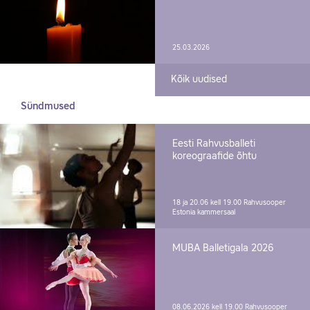
25.03.2026
Kõik uudised
Sündmused
Eesti Rahvusballeti
koreograafide õhtu
18 ja 20.06 kell 19.00
Rahvusooper
Estonia kammersaal
MUBA Balletigala 2026
08.06.2026 kell 19.00
Rahvusooper