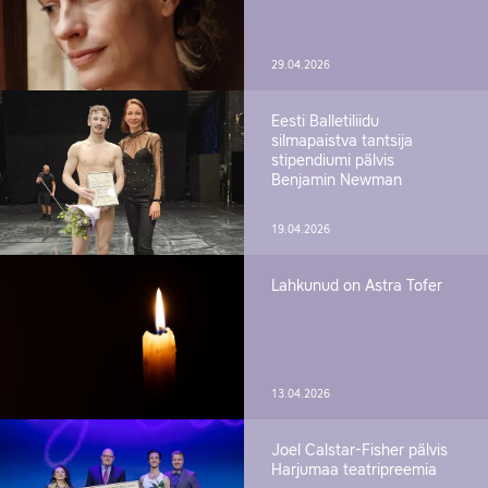
29.04.2026
Eesti Balletiliidu
silmapaistva tantsija
stipendiumi pälvis
Benjamin Newman
19.04.2026
Lahkunud on Astra Tofer
13.04.2026
Joel Calstar-Fisher pälvis
Harjumaa teatripreemia