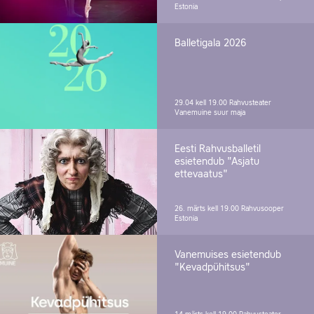
Estonia
Balletigala 2026
29.04 kell 19.00
Rahvusteater
Vanemuine suur maja
Eesti Rahvusballetil
esietendub "Asjatu
ettevaatus"
26. märts kell 19.00
Rahvusooper
Estonia
Vanemuises esietendub
"Kevadpühitsus"