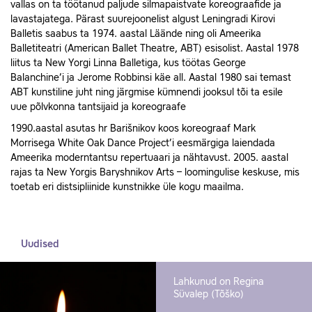
vallas on ta töötanud paljude silmapaistvate koreograafide ja
lavastajatega. Pärast suurejoonelist algust Leningradi Kirovi
Balletis saabus ta 1974. aastal Läände ning oli Ameerika
Balletiteatri (American Ballet Theatre, ABT) esisolist. Aastal 1978
liitus ta New Yorgi Linna Balletiga, kus töötas George
Balanchine’i ja Jerome Robbinsi käe all. Aastal 1980 sai temast
ABT kunstiline juht ning järgmise kümnendi jooksul tõi ta esile
uue põlvkonna tantsijaid ja koreograafe
1990.aastal asutas hr Barišnikov koos koreograaf Mark
Morrisega White Oak Dance Project’i eesmärgiga laiendada
Ameerika moderntantsu repertuaari ja nähtavust. 2005. aastal
rajas ta New Yorgis Baryshnikov Arts – loomingulise keskuse, mis
toetab eri distsipliinide kunstnikke üle kogu maailma.
Uudised
Lahkunud on Regina
Süvalep (Tõško)