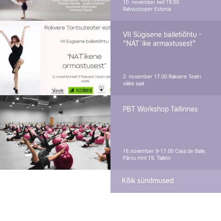
10. november kell 19.00
Rahvusooper Estonia
VII Sügisene balletiõhtu -
"NAT´ike armastusest"
2. november 17.00
Rakvere Teatri
väike saal
PBT Workshop Tallinnas
16.november 9-17.00
Casa de Baile,
Pärnu mnt 19, Tallinn
Kõik sündmused