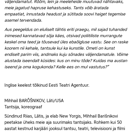
väljendamatut. Rõõm, lein ja meeleheide muutuvad nähtavaks,
meie jagatud hapruse kehastuseks. Tants võib äratada
empaatiat, innustada headust ja sütitada soovi haiget tegemise
asemel tervendada.
Aus peegeldus on eluliselt tähtis eriti praegu, mil sajad tuhanded
inimesed kannatavad sõja käes, otsivad poliitiliste murrangute
keskel oma teed ja tõusevad üles ebaõigluse vastu. See on raske
koorem nii kehale, tantsule kui ka kunstile. Ometi on kunst
endiselt parim viis, andmaks kuju sõnades väljendamatule. Võime
alustada iseendalt küsides: kus on minu tõde? Kuidas ma austan
iseend ja oma kogukonda? Kelle ees on mul vastutus?”
Inglise keelest tõlkinud Eesti Teatri Agentuur.
Mihhail BARÕŠNIKOV, Läti/USA
Tantsija, koreograaf
Sündinud Riias, Lätis, ja elab New Yorgis, Mihhail Barišnikovi
peetakse üheks meie aja suurimaks tantsijaks. Rohkem kui 50
aastat kestnud karjääri jooksul tantsu, teatri, televisiooni ja filmi