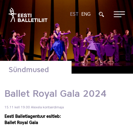
EST
ENG
Sündmused
Ballet Royal Gala 2024
15.11 kell 19.00
Alexela kontserdimaja
Eesti Balletiagentuur esitleb:
Ballet Royal Gala