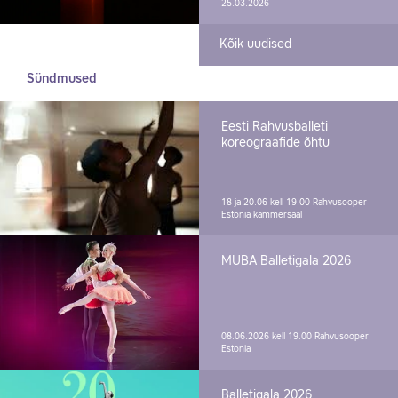
25.03.2026
Kõik uudised
Sündmused
Eesti Rahvusballeti
koreograafide õhtu
18 ja 20.06 kell 19.00
Rahvusooper
Estonia kammersaal
MUBA Balletigala 2026
08.06.2026 kell 19.00
Rahvusooper
Estonia
Balletigala 2026