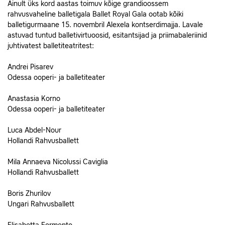
Ainult üks kord aastas toimuv kõige grandioossem
rahvusvaheline balletigala Ballet Royal Gala ootab kõiki
balletigurmaane 15. novembril Alexela kontserdimajja. Lavale
astuvad tuntud balletivirtuoosid, esitantsijad ja priimabaleriinid
juhtivatest balletiteatritest:
Andrei Pisarev
Odessa ooperi- ja balletiteater
Anastasia Korno
Odessa ooperi- ja balletiteater
Luca Abdel-Nour
Hollandi Rahvusballett
Mila Annaeva Nicolussi Caviglia
Hollandi Rahvusballett
Boris Zhurilov
Ungari Rahvusballett