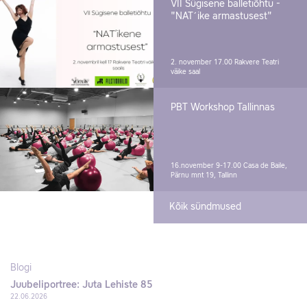
VII Sügisene balletiõhtu -
"NAT´ike armastusest"
2. november 17.00
Rakvere Teatri
väike saal
PBT Workshop Tallinnas
16.november 9-17.00
Casa de Baile,
Pärnu mnt 19, Tallinn
Kõik sündmused
Blogi
Juubeliportree: Juta Lehiste 85
22.06.2026