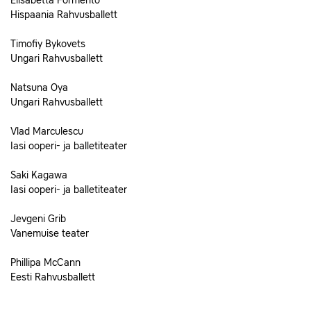
Elisabetta Formento
Hispaania Rahvusballett
Timofiy Bykovets
Ungari Rahvusballett
Natsuna Oya
Ungari Rahvusballett
Vlad Marculescu
Iasi ooperi- ja balletiteater
Saki Kagawa
Iasi ooperi- ja balletiteater
Jevgeni Grib
Vanemuise teater
Phillipa McCann
Eesti Rahvusballett