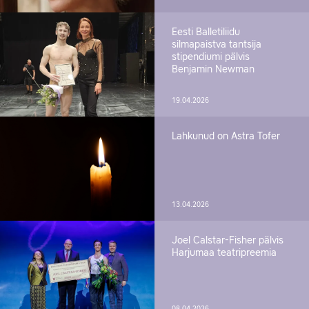
Eesti Balletiliidu
silmapaistva tantsija
stipendiumi pälvis
Benjamin Newman
19.04.2026
Lahkunud on Astra Tofer
13.04.2026
Joel Calstar-Fisher pälvis
Harjumaa teatripreemia