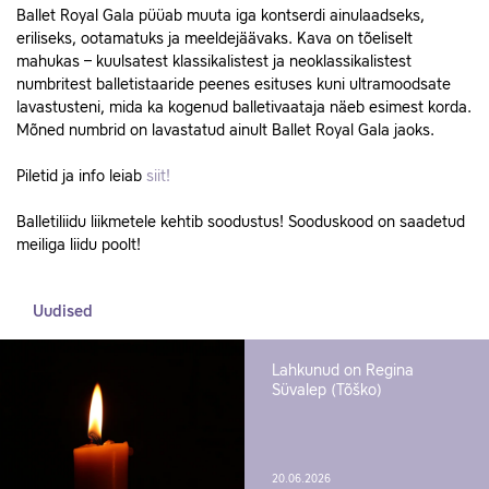
Ballet Royal Gala püüab muuta iga kontserdi ainulaadseks,
eriliseks, ootamatuks ja meeldejäävaks. Kava on tõeliselt
mahukas – kuulsatest klassikalistest ja neoklassikalistest
numbritest balletistaaride peenes esituses kuni ultramoodsate
lavastusteni, mida ka kogenud balletivaataja näeb esimest korda.
Mõned numbrid on lavastatud ainult Ballet Royal Gala jaoks.
Piletid ja info leiab
siit!
Balletiliidu liikmetele kehtib soodustus! Sooduskood on saadetud
meiliga liidu poolt!
Uudised
Lahkunud on Regina
Süvalep (Tõško)
20.06.2026