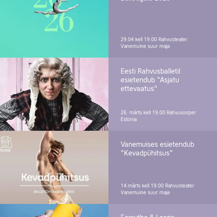
29.04 kell 19.00
Rahvusteater
Vanemuine suur maja
Eesti Rahvusballetil
esietendub "Asjatu
ettevaatus"
26. märts kell 19.00
Rahvusooper
Estonia
Vanemuises esietendub
"Kevadpühitsus"
14.märts kell 19.00
Rahvusteater
Vanemuine suur maja