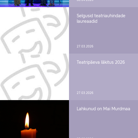
08.04.2026
Selgusid teatriauhindade
laureaadid
27.03.2026
Teatripäeva läkitus 2026
27.03.2026
Lahkunud on Mai Murdmaa