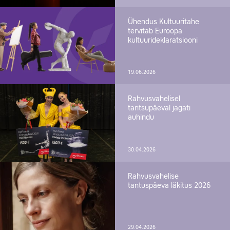
Ühendus Kultuuritahe
tervitab Euroopa
kultuurideklaratsiooni
19.06.2026
Rahvusvahelisel
tantsupäeval jagati
auhindu
30.04.2026
Rahvusvahelise
tantuspäeva läkitus 2026
29.04.2026