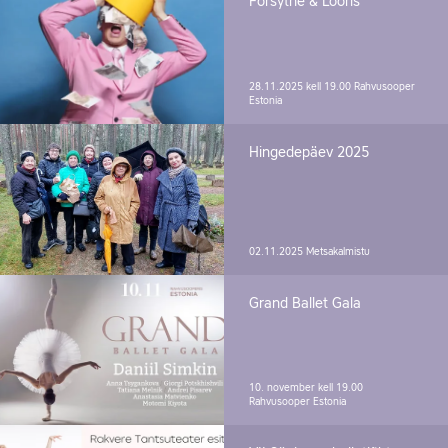
Forsythe & Looris
28.11.2025 kell 19.00
Rahvusooper
Estonia
Hingedepäev 2025
02.11.2025
Metsakalmistu
Grand Ballet Gala
10. november kell 19.00
Rahvusooper Estonia