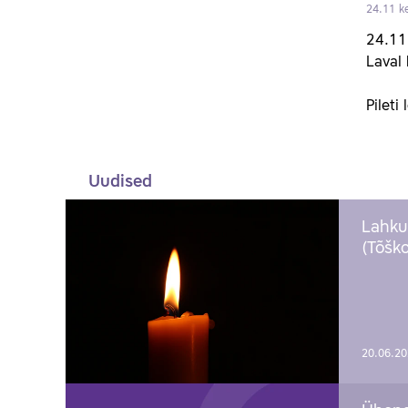
24.11 ke
24.11 
Laval 
Pileti
Uudised
Lahku
(Tõško
20.06.2