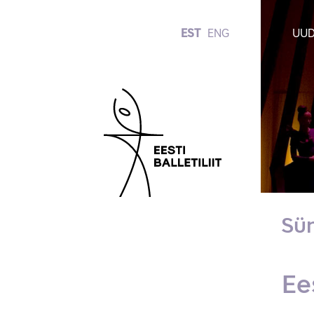
EST
ENG
UUD
Sü
Ee