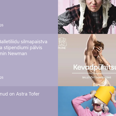
026
Balletiliidu silmapaistva
ja stipendiumi pälvis
amin Newman
026
nud on Astra Tofer