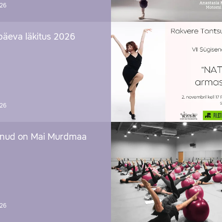
026
päeva läkitus 2026
026
nud on Mai Murdmaa
026