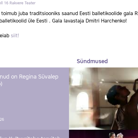
ll 16
Rakvere Teater
toimub juba traditsiooniks saanud Eesti balletikoolide gala R
balletikoolid üle Eesti . Gala lavastaja Dmitri Harchenko!
 leiab
siit!
Sündmused
nud on Regina Süvalep
)
026