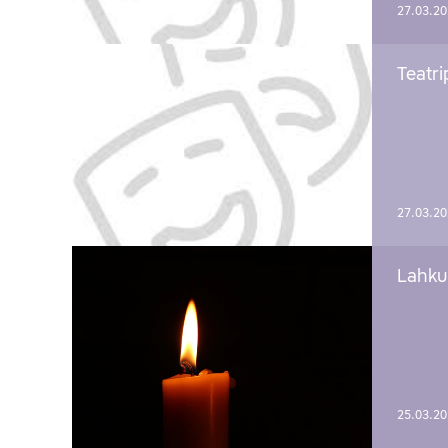
27.03.2
Teatri
27.03.2
Lahku
25.03.2