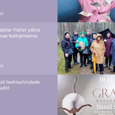
026
alstar-Fisher pälvis
maa teatripreemia
026
sid teatriauhindade
aadid