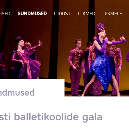
ISED
SÜNDMUSED
LIIDUST
LIIKMED
LIIKMELE
ndmused
sti balletikoolide gala