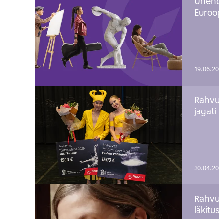
Ühend
Euroop
19.06.2
Rahvu
jagati
30.04.2
Rahvu
läkitu