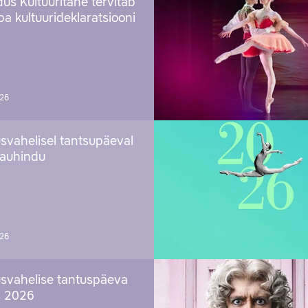
us Kultuuritahe tervitab
a kultuurideklaratsiooni
026
svahelisel tantsupäeval
 auhindu
026
svahelise tantuspäeva
s 2026