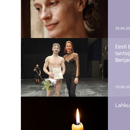
29.04.2
Eesti 
tantsi
Benj
19.04.2
Lahku