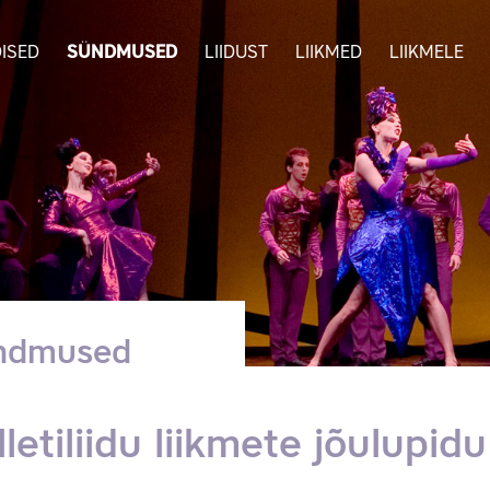
ISED
SÜNDMUSED
LIIDUST
LIIKMED
LIIKMELE
ndmused
lletiliidu liikmete jõulupid