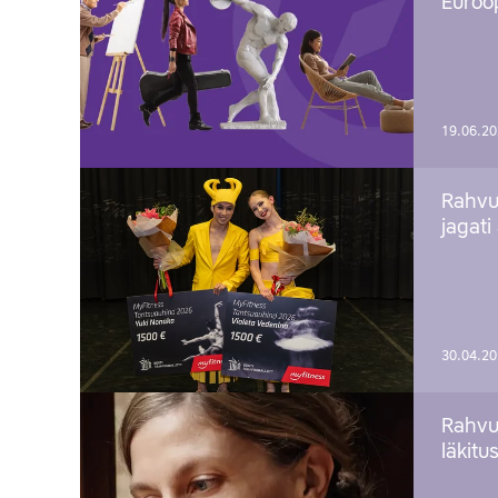
Euroop
19.06.2
Rahvu
jagati
30.04.2
Rahvu
läkitu