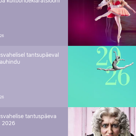
a kultuurideklaratsiooni
026
svahelisel tantsupäeval
 auhindu
026
svahelise tantuspäeva
s 2026