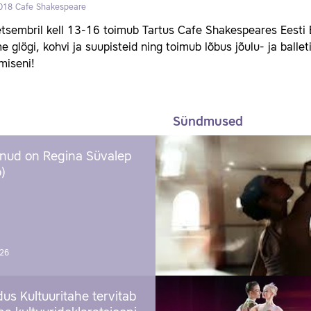
018
Cafe Shakespeare
tsembril kell 13-16 toimub Tartus Cafe Shakespeares Eesti Bal
 glögi, kohvi ja suupisteid ning toimub lõbus jõulu- ja balleti
miseni!
Sündmused
nud on Regina Süvalep
)
026
us Kultuuritahe tervitab