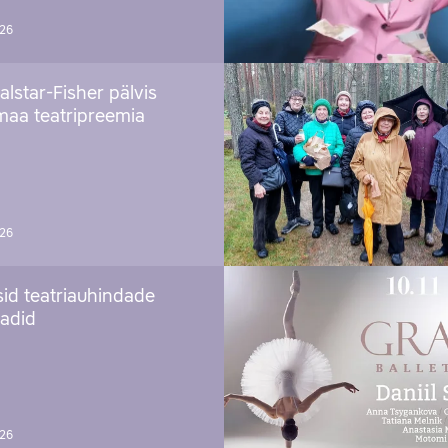
026
alstar-Fisher pälvis
maa teatripreemia
026
sid teatriauhindade
aadid
026