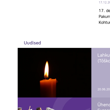
17.12.2
17. de
Pakume
Kohtu
Uudised
Lahku
(Tõško
20.06.2
Ühend