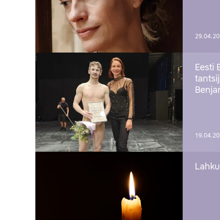
29.04.2
Eesti 
tantsi
Benj
19.04.2
Lahku