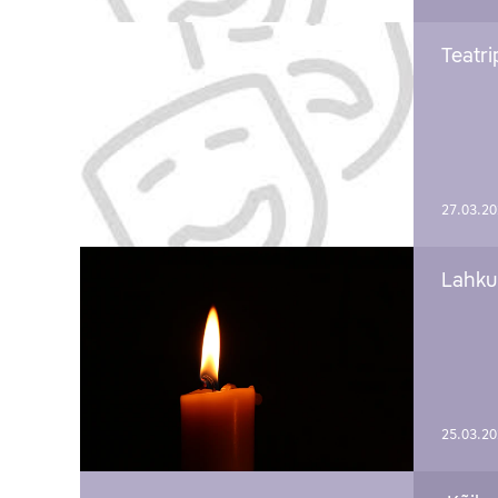
Teatri
27.03.2
Lahku
25.03.2