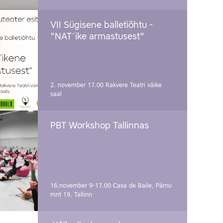
VII Sügisene balletiõhtu -
"NAT´ike armastusest"
2. november 17.00
Rakvere Teatri väike
saal
PBT Workshop Tallinnas
16.november 9-17.00
Casa de Baile, Pärnu
mnt 19, Tallinn