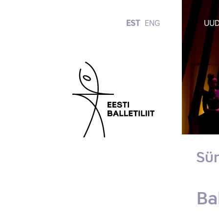
EST
ENG
UUD
Sü
Ba