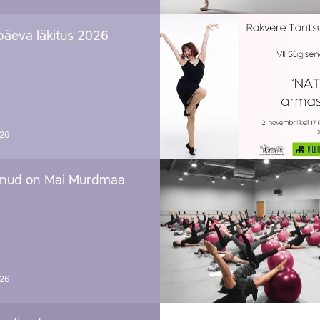
päeva läkitus 2026
026
nud on Mai Murdmaa
026