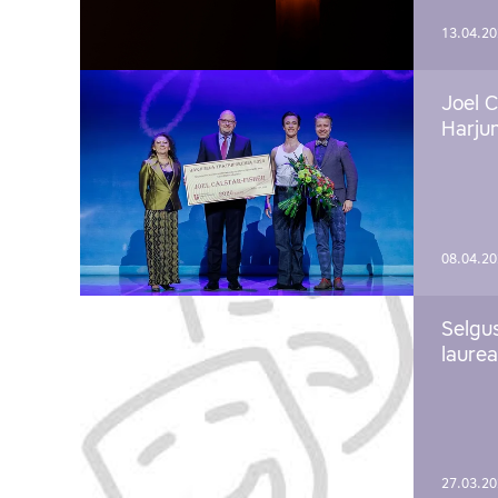
13.04.2
Joel C
Harju
08.04.2
Selgu
laure
27.03.2