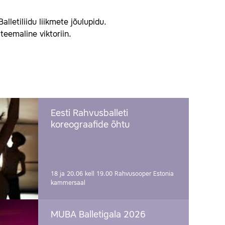
letiliidu liikmete jõulupidu.
teemaline viktoriin.
Eesti Rahvusballeti
koreograafide õhtu
18 ja 20.06 kell 19.00
Rahvusooper Estonia
kammersaal
MUBA Balletigala 2026