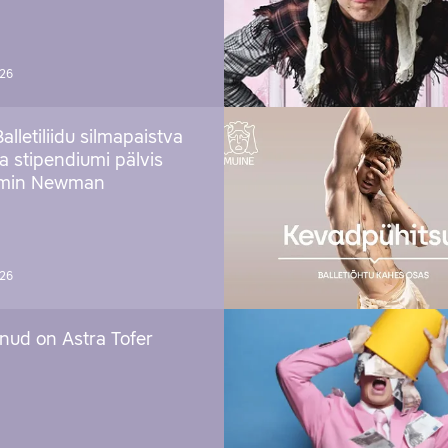
026
Balletiliidu silmapaistva
ja stipendiumi pälvis
amin Newman
026
nud on Astra Tofer