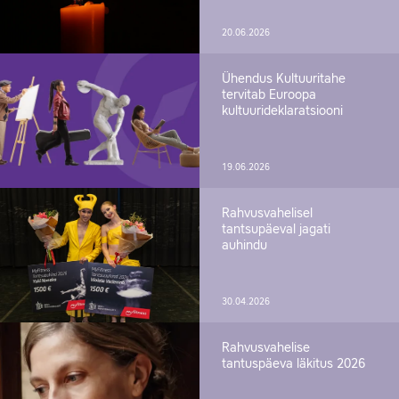
20.06.2026
Ühendus Kultuuritahe
tervitab Euroopa
kultuurideklaratsiooni
19.06.2026
Rahvusvahelisel
tantsupäeval jagati
auhindu
30.04.2026
Rahvusvahelise
tantuspäeva läkitus 2026