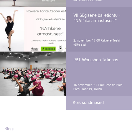
Rahvusooper Estonia
VII Sügisene balletiõhtu -
"NAT´ike armastusest"
2. november 17.00
Rakvere Teatri
väike saal
PBT Workshop Tallinnas
16.november 9-17.00
Casa de Baile,
Pärnu mnt 19, Tallinn
Kõik sündmused
Blogi