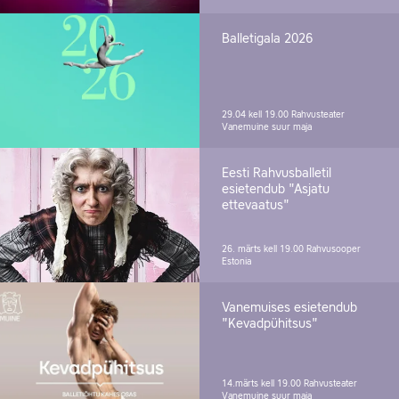
Balletigala 2026
29.04 kell 19.00
Rahvusteater
Vanemuine suur maja
Eesti Rahvusballetil
esietendub "Asjatu
ettevaatus"
26. märts kell 19.00
Rahvusooper
Estonia
Vanemuises esietendub
"Kevadpühitsus"
14.märts kell 19.00
Rahvusteater
Vanemuine suur maja