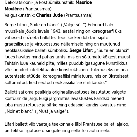
Dekoratsiooni- ja kostüümikunstnik:
Maurice
Moulène
(Prantsusmaa)
Valguskunstnik:
Charles Jude
(Prantsusmaa)
Serge Lifari „Suite en blanc“ („Valge süit“) Édouard Lalo
muusikale jõudis lavale 1943. aastal ning on koreograafi üks
väheseid süžeeta ballette. Teos keskendub tantsijate
graatsilisuse ja virtuoossuse näitamisele ning on muutunud
neoklassikalise balleti sümboliks.
Serge Lifar
: „“Suite en blanci“
luues huvitas mind puhas tants, mis on sõltumatu kõigest muust.
Tahtsin luua kauneid pilte, milles puudub igasugune kunstlikkus
või sunnitud intellektuaalne konstruktsioon. Tulemuseks on rida
autentseid etüüde, koreograafilisi miniatuure, mis on üksteisest
sõltumatud, kuid seotud neoklassikalise stiili kaudu.“
Ballett sai oma pealkirja originaallavastuses kasutatud valgete
kostüümide järgi, kuigi järgmistes lavastustes kandsid mehed
juba musti retuuse ja särke ning edaspidi kandis lavastus nime
„Noir et blanc“ („Must ja valge“).
Lifari ballett viib vaataja teekonnale läbi Prantsuse balleti ajaloo,
perfektse liigutuse otsinguile ning selle ilu nautimisele.