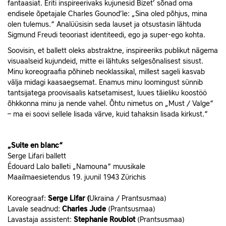
fantaasiat. Eriti inspireerivaks kujunesid Bizet’ sõnad oma
endisele õpetajale Charles Gounod’le: „Sina oled põhjus, mina
olen tulemus.“ Analüüsisin seda lauset ja otsustasin lähtuda
Sigmund Freudi teooriast identiteedi, ego ja super-ego kohta.
Soovisin, et ballett oleks abstraktne, inspireeriks publikut nägema
visuaalseid kujundeid, mitte ei lähtuks selgesõnalisest sisust.
Minu koreograafia põhineb neoklassikal, millest sageli kasvab
välja midagi kaasaegsemat. Enamus minu loomingust sünnib
tantsijatega proovisaalis katsetamisest, luues täieliku koostöö
õhkkonna minu ja nende vahel. Õhtu nimetus on „Must / Valge“
– ma ei soovi sellele lisada värve, kuid tahaksin lisada kirkust.“
„Suite en blanc“
Serge Lifari ballett
Édouard Lalo balleti „Namouna“ muusikale
Maailmaesietendus 19. juunil 1943 Zürichis
Koreograaf:
Serge Lifar (
Ukraina / Prantsusmaa)
Lavale seadnud:
Charles Jude
(Prantsusmaa)
Lavastaja assistent:
Stephanie Roublot
(Prantsusmaa)