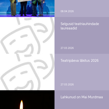
08.04.2026
Selgusid teatriauhindade
laureaadid
27.03.2026
Teatripäeva läkitus 2026
27.03.2026
Lahkunud on Mai Murdmaa