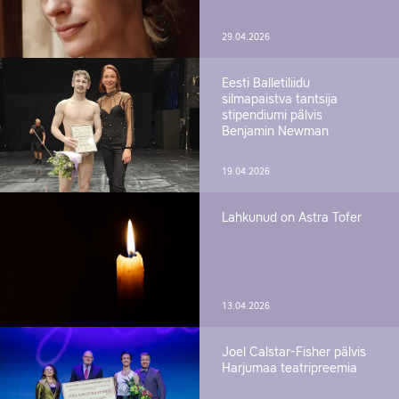
29.04.2026
Eesti Balletiliidu
silmapaistva tantsija
stipendiumi pälvis
Benjamin Newman
19.04.2026
Lahkunud on Astra Tofer
13.04.2026
Joel Calstar-Fisher pälvis
Harjumaa teatripreemia