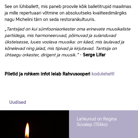
See on lühiballett, mis paneb proovile kõik balletitrupid maailmas
ja mille repertuaari võtmine on absoluutseks kvaliteedimärgiks
nagu Michelini tärn on seda restoranikultuuris.
„Tantsijad on kui sümfooniaorkester oma erinevate muusikaliste
partiidega, mis harmoneeruvad, põimuvad ja sulanduvad
üksteisesse, luues voolava muusika: on käed, mis laulavad ja
kõnelevad ning jalad, mis tipivad ja kirjutavad. Tantsija on
ühtaegu orkester, dirigent ja muusik.“
-
Serge Lifar
Piletid ja rohkem infot leiab Rahvusooperi
kodulehelt!
Uudised
Lahkunud on Regina
Süvalep (Tõško)