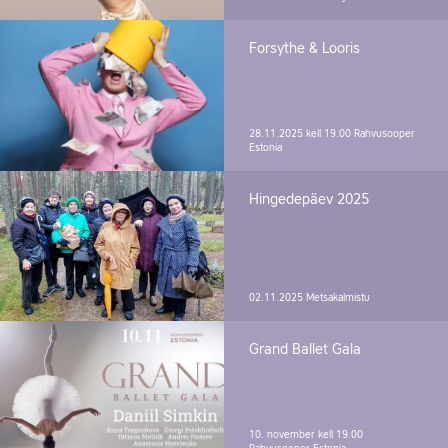
Forsythe & Looris
28.11.2025 kell 19.00
Rahvusooper
Estonia
Hingedepäev 2025
02.11.2025
Metsakalmistu
Grand Ballet Gala
10. november kell 19.00