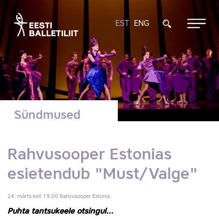
EST
ENG
Sündmused
Rahvusooper Estonias
esietendub "Must/Valge"
24. märts kell 19.00
Rahvusooper Estonia
Puhta tantsukeele otsingul...