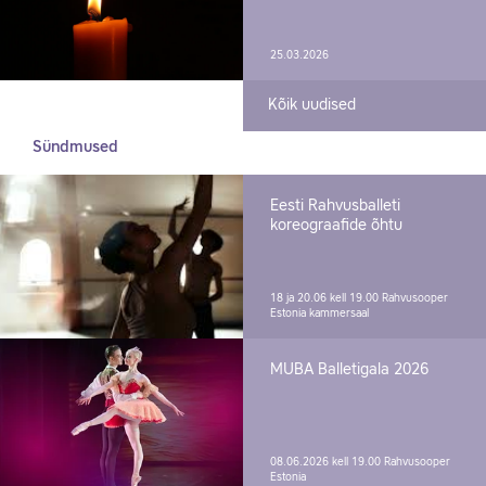
25.03.2026
Kõik uudised
Sündmused
Eesti Rahvusballeti
koreograafide õhtu
18 ja 20.06 kell 19.00
Rahvusooper
Estonia kammersaal
MUBA Balletigala 2026
08.06.2026 kell 19.00
Rahvusooper
Estonia