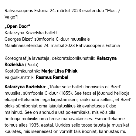
Rahvusooperis Estonia 24. märtsil 2023 esietendub "Must /
Valge"!
„Open Door“
Katarzyna Kozielska ballett
Georges Bizet’ sümfoonia C-duur muusikale
Maailmaesietendus 24. märtsil 2023 Rahvusooperis Estonia
Koreograaf ja lavastaja, dekoratsioonikunstnik:
Katarzyna
Kozielska
(Poola)
Kostüümikunstnik:
Marja-Liisa Pihlak
Valguskunstnik:
Rasmus Rembel
Katarzyna Kozielska
: „Tõuke selle balleti loomiseks oli Bizet’
muusika, sümfoonia C-duur (1855). See teos ei jõudnud helilooja
eluajal ettekandeni ega kirjastamiseni, rääkimata sellest, et Bizet’
oleks sümfooniat oma laiaulatuslikus kirjavahetuses üldse
maininud. See on andnud alust poleemikaks, mis võis olla
helilooja motiiviks oma teose mahavaikimises. Esmaettekanne
toimus alles 1935. aastal. Uurides selle teose tausta ja muusikat
kuulates, mis iseenesest on vormilt täis irooniat, kannustas mu