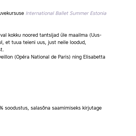
 suvekursuse
International Ballet Summer Estonia
aval kokku noored tantsijad üle maailma (Uus-
et tuua teieni uus, just neile loodud,
t.
eillon (Opéra National de Paris) ning Elisabetta
 30% soodustus, salasõna saamimiseks kirjutage