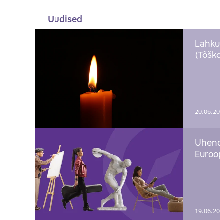
Uudised
Lahku
(Tõško
20.06.2
Ühend
Euroop
19.06.2