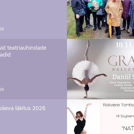
026
sid teatriauhindade
aadid
026
päeva läkitus 2026