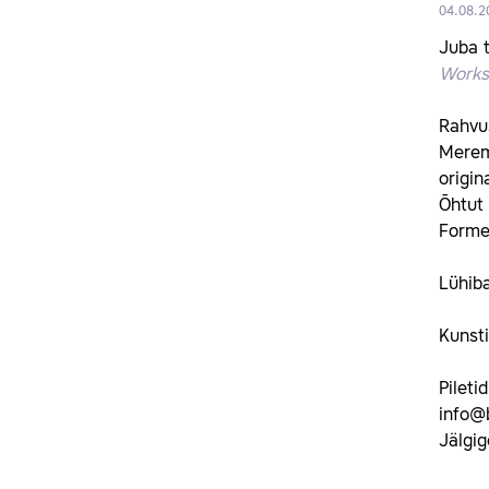
04.08.2
Juba t
Works
Rahvus
Merema
origin
Õhtut 
Formen
Lühiba
Kunsti
Pileti
info@b
Jälgig