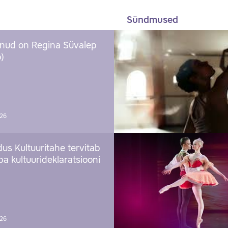
Sündmused
nud on Regina Süvalep
)
026
us Kultuuritahe tervitab
a kultuurideklaratsiooni
026