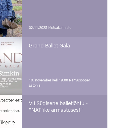
02.11.2025
Metsakalmistu
Grand Ballet Gala
10. november kell 19.00
Rahvusooper
Estonia
VII Sügisene balletiõhtu -
"NAT´ike armastusest"