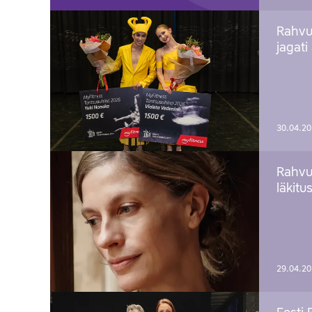
Rahvu
jagati
30.04.2
Rahvu
läkitu
29.04.2