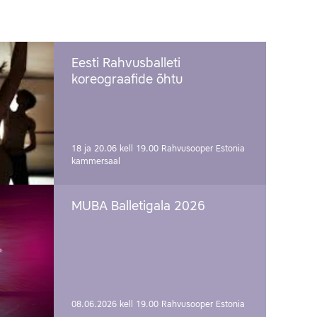
Eesti Rahvusballeti
koreograafide õhtu
18 ja 20.06 kell 19.00
Rahvusooper Estonia
kammersaal
MUBA Balletigala 2026
08.06.2026 kell 19.00
Rahvusooper Estonia