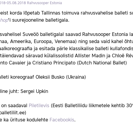
018-05.08.2018
Rahvusooper Estonia
eist korda lõpetab Tallinnas toimuva rahvusvahelise balleti
hop
'i suurejooneline balletigala.
vahelisel Suveöö balletigalal saavad Rahvusooper Estonia l
a, Ameerika, Euroopa, Venemaa) ning seda vaid kahel õhtul, 
aalkoreograafia ja esitada pärle klassikalise balleti kullafondis
täiendavad säravad külalissolistid Allister Madin ja Chloë Rév
to Cavaier ja Cristiano Principato (Dutch National Ballet)
lleti koreograaf Oleksii Busko (Ukraina)
line juht: Sergei Upkin
d on saadaval
Piletilevis
(Eesti Balletiliidu liikmetele kehtib
alletiliit.ee)
e ka ürituse kodulehte
Facebookis
.