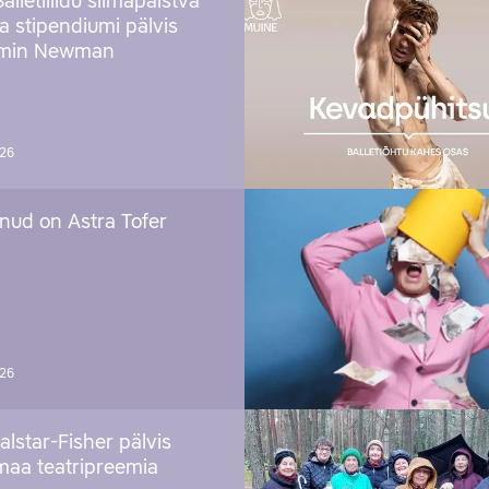
Balletiliidu silmapaistva
ja stipendiumi pälvis
amin Newman
026
nud on Astra Tofer
026
alstar-Fisher pälvis
maa teatripreemia