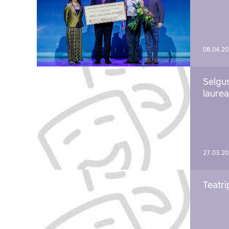
08.04.2
Selgu
laure
27.03.2
Teatri