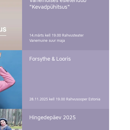
Vanemuises esietendub
"Kevadpühitsus"
14.märts kell 19.00
Rahvusteater
Vanemuine suur maja
Forsythe & Looris
28.11.2025 kell 19.00
Rahvusooper Estonia
Hingedepäev 2025