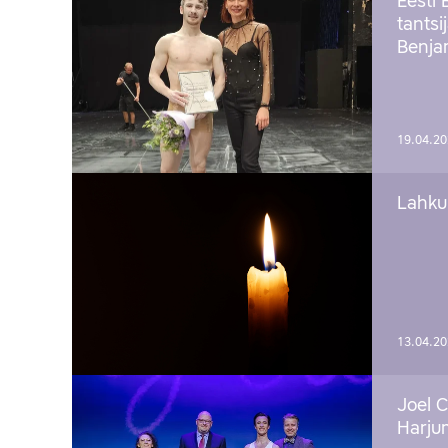
Eesti 
tantsi
Benj
19.04.2
Lahku
13.04.2
Joel C
Harju