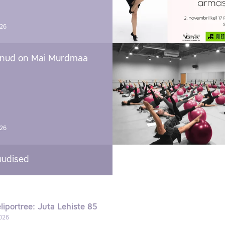
026
nud on Mai Murdmaa
026
uudised
liportree: Juta Lehiste 85
026