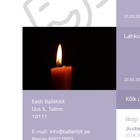
27.03.2
Lahku
25.03.2
Kõik 
Eesti Balletiliit
Uus 5, Tallinn
10111
Blogi
Juube
E-mail:
info@balletiliit.ee
22.06.2
Reg nr 80027993