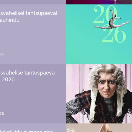
svahelisel tantsupäeval
 auhindu
026
svahelise tantuspäeva
s 2026
026