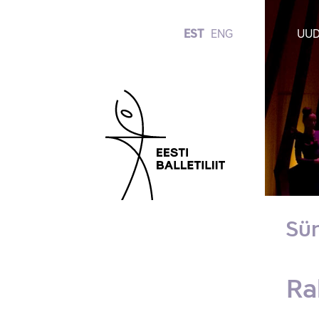
EST
ENG
UUD
Sü
Ra