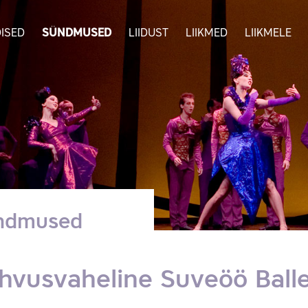
ISED
SÜNDMUSED
LIIDUST
LIIKMED
LIIKMELE
ndmused
hvusvaheline Suveöö Balle