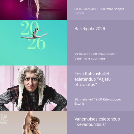
08.06.2026 kell 19.00
Rahvusooper
Estonia
Balletigala 2026
29.04 kell 19.00
Rahvusteater
Vanemuine suur maja
Eesti Rahvusballetil
esietendub "Asjatu
ettevaatus"
26. märts kell 19.00
Rahvusooper
Estonia
Vanemuises esietendub
"Kevadpühitsus"