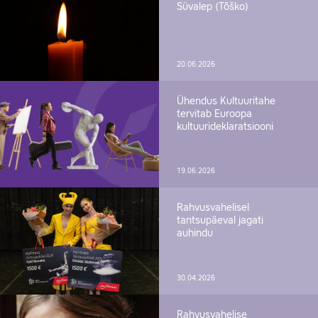
Süvalep (Tõško)
20.06.2026
Ühendus Kultuuritahe
tervitab Euroopa
kultuurideklaratsiooni
19.06.2026
Rahvusvahelisel
tantsupäeval jagati
auhindu
30.04.2026
Rahvusvahelise