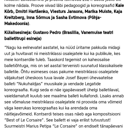
kolme nädala. Proove viivad läbi pedagoogid ja koreograafid
Kaie
Kõrb, Dmitri Hartšenko, Viesturs Jansons, Marika Muiste, Kaja
Kreitzberg, Inna Sõrmus ja Sasha Evtimova (Põhja-
Makedoonia)
.
Külalisesineja: Gustavo Pedro (Brasiilia, Vanemuise teatri
balletitrupi esineja)
“Nagu ka eelnevatel aastatel, ka nüüd üritame pakkuda midagi
uut ja huvitavat nii meistriklassi osalejatele kui ka publikule, kes
meie kontserdile tuleb. Taaskord tegemist on kaheosalise
balletiõhtuga, mis on sel aastal tervenisti suunatud klassikalisele
balletile. Õhtu esimeses osas pakume meistriklassi osalejatele
väljakutset üheskoos tuua lavale Josef Bayeri ühevaatelise
balleti “Nukuhaldjas” muusikale ja vendade Legatide
koreograafia. Kuigi seda ei näe igapäevaselt ühelgi balletilaval,
vaieldamatult kuulub see maailma balleti kullafondi. Lisaks annab
see võimaluse meistriklassi osalejatele nii proovida oma võimeid
väga keerukas koreograafias kui ka arendada oma
näitlejavõimeid. Kontserdi teises osas näeb aga kompositsiooni
“Best of Le Corsaire”. See ballett ei vaja erilist tutvustust!
Suurmeistri Marius Petipa “Le Corsaire” on endiselt tänapäevani