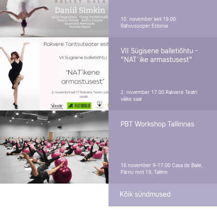
10. november kell 19.00
Rahvusooper Estonia
VII Sügisene balletiõhtu -
"NAT´ike armastusest"
2. november 17.00
Rakvere Teatri
väike saal
PBT Workshop Tallinnas
16.november 9-17.00
Casa de Baile,
Pärnu mnt 19, Tallinn
Kõik sündmused