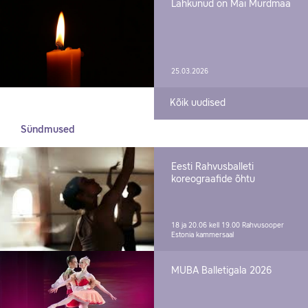
Lahkunud on Mai Murdmaa
25.03.2026
Kõik uudised
Sündmused
Eesti Rahvusballeti
koreograafide õhtu
18 ja 20.06 kell 19.00
Rahvusooper
Estonia kammersaal
MUBA Balletigala 2026