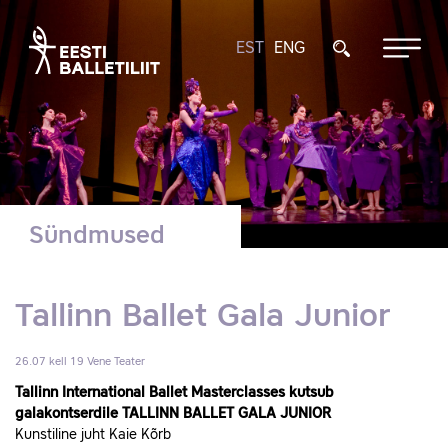
EST
ENG
Sündmused
Tallinn Ballet Gala Junior
26.07 kell 19
Vene Teater
Tallinn International Ballet Masterclasses kutsub
galakontserdile TALLINN BALLET GALA JUNIOR
Kunstiline juht Kaie Kõrb