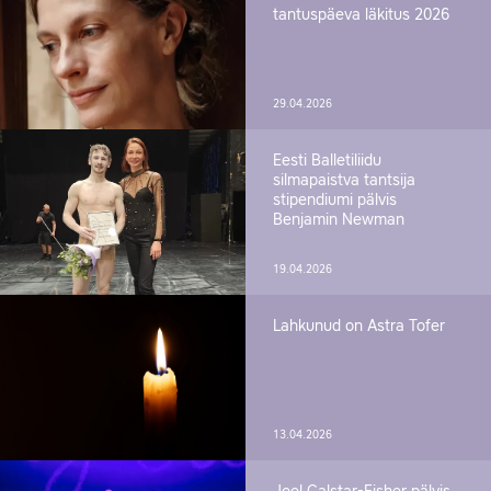
tantuspäeva läkitus 2026
29.04.2026
Eesti Balletiliidu
silmapaistva tantsija
stipendiumi pälvis
Benjamin Newman
19.04.2026
Lahkunud on Astra Tofer
13.04.2026