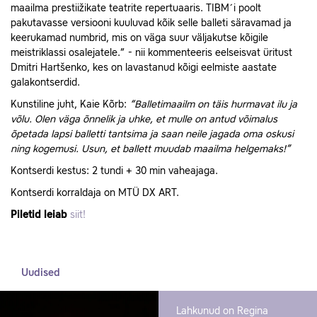
maailma prestiižikate teatrite repertuaaris. TIBM´i poolt
pakutavasse versiooni kuuluvad kõik selle balleti säravamad ja
keerukamad numbrid, mis on väga suur väljakutse kõigile
meistriklassi osalejatele.” - nii kommenteeris eelseisvat üritust
Dmitri Hartšenko, kes on lavastanud kõigi eelmiste aastate
galakontserdid.
Kunstiline juht, Kaie Kõrb:
“Balletimaailm on täis hurmavat ilu ja
võlu. Olen väga õnnelik ja uhke, et mulle on antud võimalus
õpetada lapsi balletti tantsima ja saan neile jagada oma oskusi
ning kogemusi. Usun, et ballett muudab maailma helgemaks!”
Kontserdi kestus: 2 tundi + 30 min vaheajaga.
Kontserdi korraldaja on MTÜ DX ART.
Piletid leiab
siit!
Uudised
Lahkunud on Regina