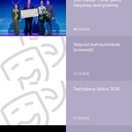
Joel Calstar-Fisher pälvis
Harjumaa teatripreemia
08.04.2026
Selgusid teatriauhindade
laureaadid
27.03.2026
Teatripäeva läkitus 2026
27.03.2026