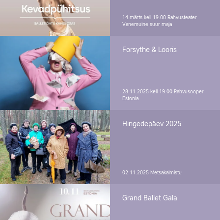
14.märts kell 19.00
Rahvusteater
Vanemuine suur maja
Forsythe & Looris
28.11.2025 kell 19.00
Rahvusooper
Estonia
Hingedepäev 2025
02.11.2025
Metsakalmistu
Grand Ballet Gala