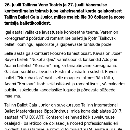
26. juulil Tallinna Vene Teatris ja 27. juulil Vanemuise
kontserdimajas toimub juba kaheksandat korda galakontsert
Tallinn Ballet Gala Junior, milles osaleb üle 30 õpilase ja noore
tantsija balletikoolidest.
Igal aastal valitakse lavastusele konkreetne teema. Varem on
koreograafid pöördunud romantilise balleti ja Pjotr ​​Tšaikovski
balleti loomingu, ajalooliste ja igapäevaste tantsude poole.
Selle aasta galakontsert koosneb kahest osast. Kavas on Josef
Bayeri balleti “Nukuhaldjas” variatsioonid, katkendid Adolphe
Adami balletist “Korsaar” ning ka tänapäevane koreograafia.
Galakontserdil osalevad ka Eesti rahvusballeti solistid. Bayeri
ballett "Nukuhaldjas" valiti selle maagilise atmosfääri tõttu,
Adami "Korsaar" lisab seikluslikkust ja romantilisust, võimaldades
publikul sukelduda kangelaslike lugude ja põnevate süžeede
maailma.
Tallinn Ballet Gala Junior on suvekursuse Tallinn International
Ballet Masterclasses lõppsündmus, mida korraldab alates 2017.
aastast MTÜ DX ART. Kontserdil esinevad kõik suvekursuse
osalejad - balletikoolide õpilased ja noored professionaalid eri
riikidest. Lavastamine ja proovid toimuvad 2024. aasta juulis üle