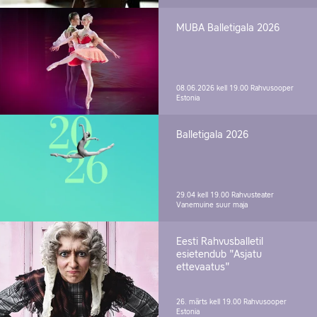
MUBA Balletigala 2026
08.06.2026 kell 19.00
Rahvusooper
Estonia
Balletigala 2026
29.04 kell 19.00
Rahvusteater
Vanemuine suur maja
Eesti Rahvusballetil
esietendub "Asjatu
ettevaatus"
26. märts kell 19.00
Rahvusooper
Estonia