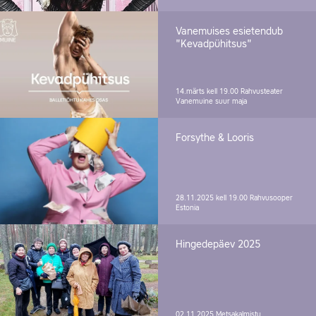
Vanemuises esietendub
"Kevadpühitsus"
14.märts kell 19.00
Rahvusteater
Vanemuine suur maja
Forsythe & Looris
28.11.2025 kell 19.00
Rahvusooper
Estonia
Hingedepäev 2025
02.11.2025
Metsakalmistu