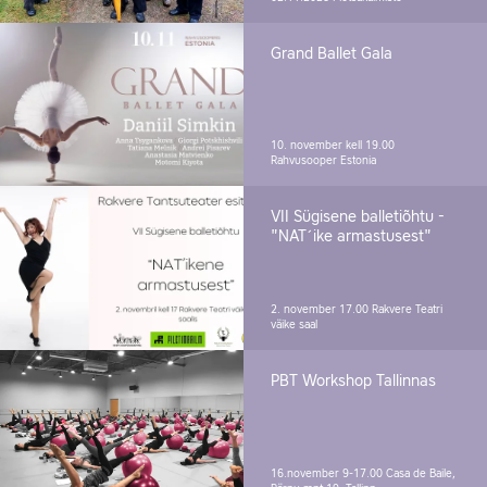
Grand Ballet Gala
10. november kell 19.00
Rahvusooper Estonia
VII Sügisene balletiõhtu -
"NAT´ike armastusest"
2. november 17.00
Rakvere Teatri
väike saal
PBT Workshop Tallinnas
16.november 9-17.00
Casa de Baile,