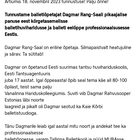
Artiumis 18. novembril 2023 tunnustuse! Palju õnne!
Tunnustame balletiõpetajat Dagmar Rang-Saali pikaajalise
panuse eest kõrgetasemelisse
balletihuviharidusse ja balleti eelõppe professionaalsusesse
Eestis.
Dagmar Rang-Saal on eriline õpetaja. Silmapaistvalt heatujuline
ja särav. Ta sütitab!
Dagmar on õpetanud Eesti suurimas tantsu huvihariduskoolis,
Eesti Tantsuagentuuris
juba 17 aastat. Igal õppeaastal õpib seal tema käe all 80-100
õpilast, teist sama palju
Vanalinna Hariduskolleegiumis. Suviti viib Dagmar Rahvusooper
Estonias läbi noorte
laagreid ja pikalt oli Dagmar seotud ka Kaie Kõrbi
balletistuudioga.
Tänu Dagmarile leiab igal aastal mitu noort ja andekat tee ka
professionaalsesse
balletiõppesse, varem Tallinna Balletikooli ja nüüd MUBAsse.