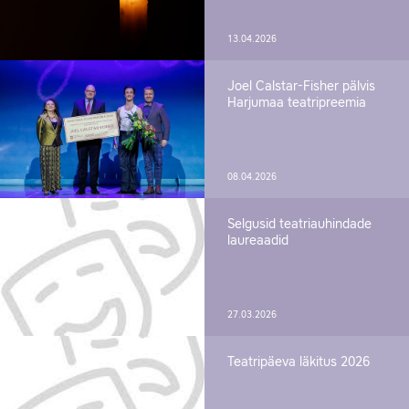
13.04.2026
Joel Calstar-Fisher pälvis
Harjumaa teatripreemia
08.04.2026
Selgusid teatriauhindade
laureaadid
27.03.2026
Teatripäeva läkitus 2026