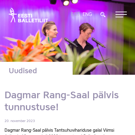
EST
ENG
Uudised
Dagmar Rang-Saal pälvis
tunnustuse!
20. november 2023
Dagmar Rang-Saal pälvis Tantsuhuvihariduse galal Viimsi