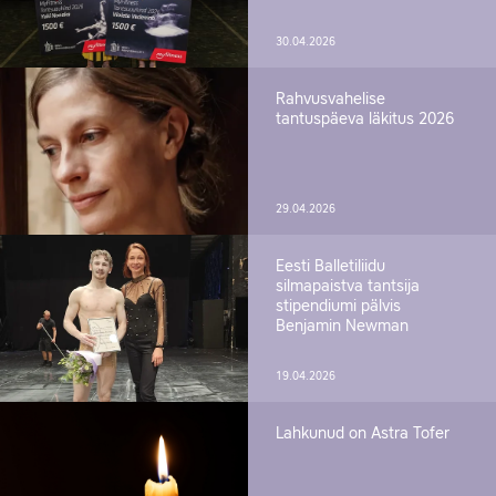
30.04.2026
Rahvusvahelise
tantuspäeva läkitus 2026
29.04.2026
Eesti Balletiliidu
silmapaistva tantsija
stipendiumi pälvis
Benjamin Newman
19.04.2026
Lahkunud on Astra Tofer