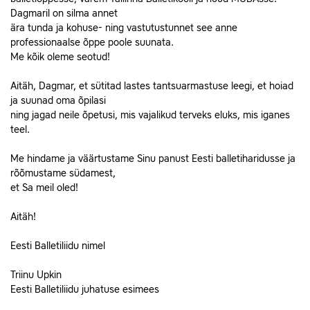
Dagmaril on silma annet
ära tunda ja kohuse- ning vastutustunnet see anne
professionaalse õppe poole suunata.
Me kõik oleme seotud!
Aitäh, Dagmar, et sütitad lastes tantsuarmastuse leegi, et hoiad
ja suunad oma õpilasi
ning jagad neile õpetusi, mis vajalikud terveks eluks, mis iganes
teel.
Me hindame ja väärtustame Sinu panust Eesti balletiharidusse ja
rõõmustame südamest,
et Sa meil oled!
Aitäh!
Eesti Balletiliidu nimel
Triinu Upkin
Eesti Balletiliidu juhatuse esimees