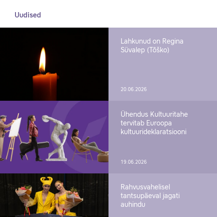
Uudised
Lahkunud on Regina
Süvalep (Tõško)
20.06.2026
Ühendus Kultuuritahe
tervitab Euroopa
kultuurideklaratsiooni
19.06.2026
Rahvusvahelisel
tantsupäeval jagati
auhindu