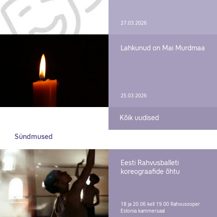
27.03.2026
Lahkunud on Mai Murdmaa
25.03.2026
Kõik uudised
Sündmused
Eesti Rahvusballeti
koreograafide õhtu
18 ja 20.06 kell 19.00
Rahvusooper
Estonia kammersaal