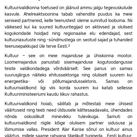
Kultuurivaldkonna toetused on jäänud ammu jalgu tegevuskulude
kasvule. Ahelreaktsioonina tabab vahendite puudus ka meie
seniseid partnereid, kelle teenustest oleme sunnitud loobuma. Nii
väikesed kui ka suured kultuuritegijad on aktiivsed ja olulised
kogukondade hoidjad ning regionaalse elu edendajad, sest
kultuuriasutuste ning -sündmustega on seotud sajad ja tuhanded
teenusepakkujad üle terve Eesti.²
Kultuur – see on meie majanduse ja ühiskonna mootor.
Loomemajandus panustab sisemajanduse kogutoodangusse
teiste valdkondadega võrdväärselt. See panus on samas
suurusjärgus näiteks ehitussektoriga ning oluliselt suurem kui
energeetika- või põllumajandussektoris. Samas on
kultuurivaldkond ligi viis korda suurem kui katab sellesse
Kultuuriministeeriumi kaudu liikuv rahastus.
Kultuurivaldkond hoiab, säilitab ja mõtestab meie ühiseid
väärtuseid ning teeb need üldsusele kättesaadavaks, ühendades
nõnda oskuslikult minevikku tulevikuga. Samuti on
kultuurivaldkond riigile kõige olulisem partner sidususe ja
lõimumise vallas. President Alar Karise sõnul on kultuur ainus
väärtus, millele saame rahvana täielikult tugineda. „Eesti kultuur,