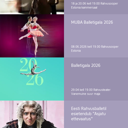
18 ja 20.06 kell 19.00
Rahvusooper
Estonia kammersaal
MUBA Balletigala 2026
08.06.2026 kell 19.00
Rahvusooper
Estonia
Balletigala 2026
29.04 kell 19.00
Rahvusteater
Vanemuine suur maja
Eesti Rahvusballetil
esietendub "Asjatu
ettevaatus"