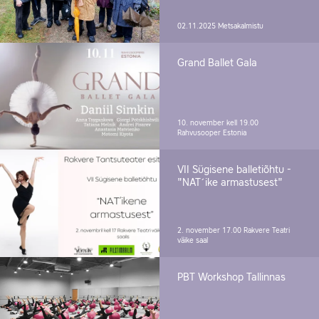
02.11.2025
Metsakalmistu
Grand Ballet Gala
10. november kell 19.00
Rahvusooper Estonia
VII Sügisene balletiõhtu -
"NAT´ike armastusest"
2. november 17.00
Rakvere Teatri
väike saal
PBT Workshop Tallinnas