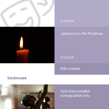
27.03.2026
Lahkunud on Mai Murdmaa
25.03.2026
Kõik uudised
Sündmused
Eesti Rahvusballeti
koreograafide õhtu