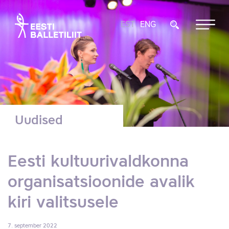
EST
ENG
Uudised
Eesti kultuurivaldkonna
organisatsioonide avalik
kiri valitsusele
7. september 2022