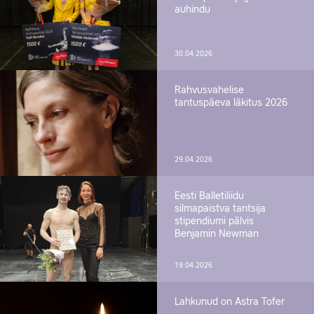
auhindu
30.04.2026
Rahvusvahelise
tantuspäeva läkitus 2026
29.04.2026
Eesti Balletiliidu
silmapaistva tantsija
stipendiumi pälvis
Benjamin Newman
19.04.2026
Lahkunud on Astra Tofer