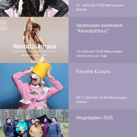
26. märts kell 19.00
Rahvusooper
Estonia
Vanemuises esietendub
"Kevadpühitsus"
14.märts kell 19.00
Rahvusteater
Vanemuine suur maja
Forsythe & Looris
28.11.2025 kell 19.00
Rahvusooper
Estonia
Hingedepäev 2025