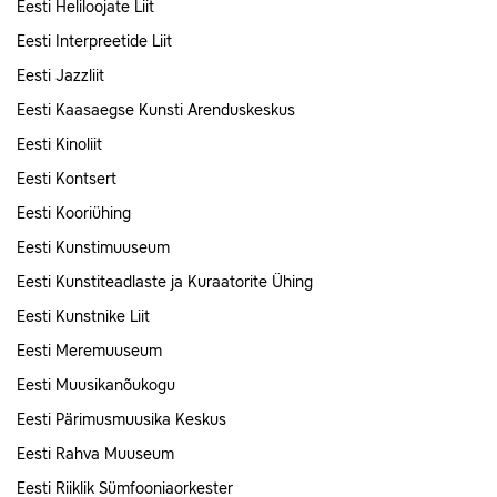
Eesti Heliloojate Liit
Eesti Interpreetide Liit
Eesti Jazzliit
Eesti Kaasaegse Kunsti Arenduskeskus
Eesti Kinoliit
Eesti Kontsert
Eesti Kooriühing
Eesti Kunstimuuseum
Eesti Kunstiteadlaste ja Kuraatorite Ühing
Eesti Kunstnike Liit
Eesti Meremuuseum
Eesti Muusikanõukogu
Eesti Pärimusmuusika Keskus
Eesti Rahva Muuseum
Eesti Riiklik Sümfooniaorkester