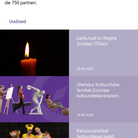
üle 750 partneri.
Uudised
Lahkunud on Regina
Süvalep (Tõško)
20.06.2026
Ühendus Kultuuritahe
tervitab Euroopa
kultuurideklaratsiooni
19.06.2026
Rahvusvahelisel
tantsupäeval jagati