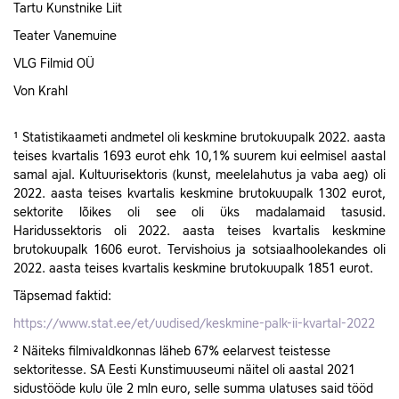
Tartu Kunstnike Liit
Teater Vanemuine
VLG Filmid OÜ
Von Krahl
¹ Statistikaameti andmetel oli keskmine brutokuupalk 2022. aasta
teises kvartalis 1693 eurot ehk 10,1% suurem kui eelmisel aastal
samal ajal. Kultuurisektoris (kunst, meelelahutus ja vaba aeg) oli
2022. aasta teises kvartalis keskmine brutokuupalk 1302 eurot,
sektorite lõikes oli see oli üks madalamaid tasusid.
Haridussektoris oli 2022. aasta teises kvartalis keskmine
brutokuupalk 1606 eurot. Tervishoius ja sotsiaalhoolekandes oli
2022. aasta teises kvartalis keskmine brutokuupalk 1851 eurot.
Täpsemad faktid:
https://www.stat.ee/et/uudised/keskmine-palk-ii-kvartal-2022
² Näiteks filmivaldkonnas läheb 67% eelarvest teistesse
sektoritesse. SA Eesti Kunstimuuseumi näitel oli aastal 2021
sidustööde kulu üle 2 mln euro, selle summa ulatuses said tööd