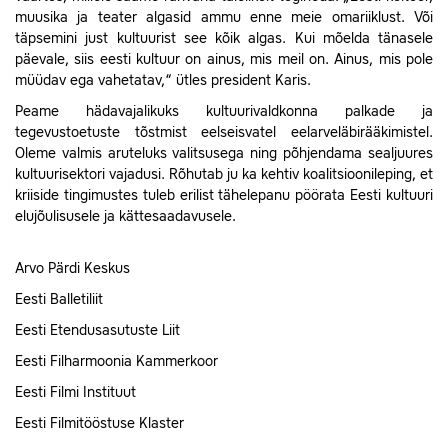
muusika ja teater algasid ammu enne meie omariiklust. Või
täpsemini just kultuurist see kõik algas. Kui mõelda tänasele
päevale, siis eesti kultuur on ainus, mis meil on. Ainus, mis pole
müüdav ega vahetatav,“ ütles president Karis.
Peame hädavajalikuks kultuurivaldkonna palkade ja
tegevustoetuste tõstmist eelseisvatel eelarveläbirääkimistel.
Oleme valmis aruteluks valitsusega ning põhjendama sealjuures
kultuurisektori vajadusi. Rõhutab ju ka kehtiv koalitsioonileping, et
kriiside tingimustes tuleb erilist tähelepanu pöörata Eesti kultuuri
elujõulisusele ja kättesaadavusele.
Arvo Pärdi Keskus
Eesti Balletiliit
Eesti Etendusasutuste Liit
Eesti Filharmoonia Kammerkoor
Eesti Filmi Instituut
Eesti Filmitööstuse Klaster