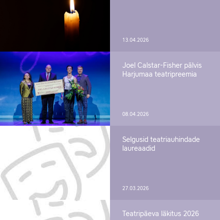
13.04.2026
Joel Calstar-Fisher pälvis
Harjumaa teatripreemia
08.04.2026
Selgusid teatriauhindade
laureaadid
27.03.2026
Teatripäeva läkitus 2026