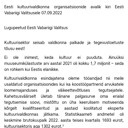
Eesti kultuurivaldkonna organisatsioonide avalik kiri Eesti
Vabariigi Valitsusele 07.09.2022
Lugupeetud Eesti Vabariigi Valitsus
Kultuurisektor seisab valdkonna palkade ja tegevustoetuste
tõusu eest!
Ei ole inimest, keda kultuur ei puuduta. Ainuüksi
muuseumikülastuste arv aastal 2021 oli kokku 1,7 miljonit – seda
on rohkem kui Eestis elanikke.
Kultuurivaldkonna esindajatena oleme tööandjad nii meile
usaldatud organisatsioonides kui ka koostööpartnerid arvukatele
loomemajanduses ja väikeettevõtluses tegutsejatele.
Kahetsusväärselt ületab tänane palgasurve oma erialal
tegutsemise soovi, mistõttu on üha keerulisem motiveerida
kõrgelt kvalifitseeritud ja aastaid koolitatud eksperte
kultuurivaldkonnas jätkama. Statistikaameti andmetel oli
keskmine brutokuupalk 2022. aasta teises kvartalis 1693 eurot,
kultuurisektoris aga 1302 eurot.¹