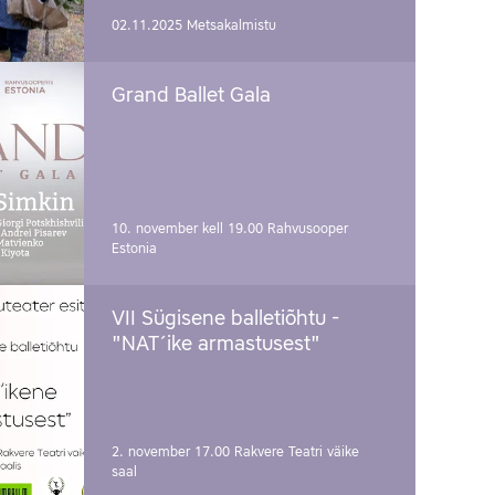
02.11.2025
Metsakalmistu
Grand Ballet Gala
10. november kell 19.00
Rahvusooper
Estonia
VII Sügisene balletiõhtu -
"NAT´ike armastusest"
2. november 17.00
Rakvere Teatri väike
saal