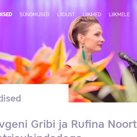
ISED
SÜNDMUSED
LIIDUST
LIIKMED
LIIKMELE
dised
vgeni Gribi ja Rufina Noor