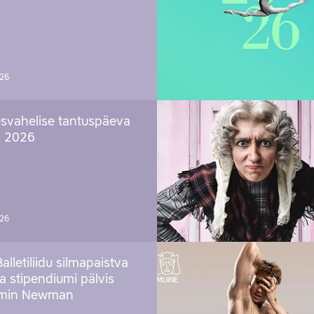
026
svahelise tantuspäeva
s 2026
026
Balletiliidu silmapaistva
ja stipendiumi pälvis
amin Newman