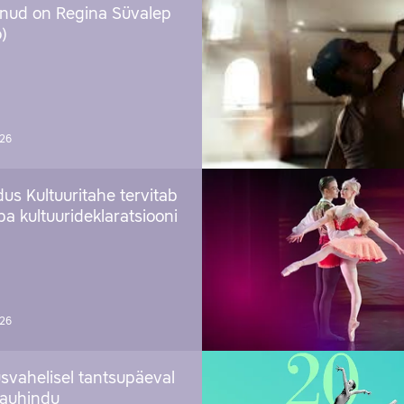
nud on Regina Süvalep
)
026
us Kultuuritahe tervitab
a kultuurideklaratsiooni
026
svahelisel tantsupäeval
 auhindu