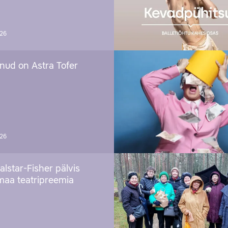
026
nud on Astra Tofer
026
alstar-Fisher pälvis
maa teatripreemia