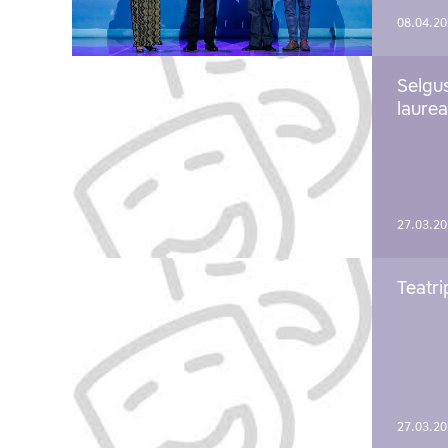
08.04.2
Selgu
laure
27.03.2
Teatri
27.03.2