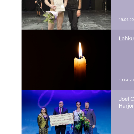
19.04.2
Lahku
13.04.2
Joel C
Harju