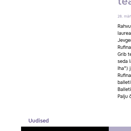
te
28. mär
Rahvus
laurea
Jevgen
Rufina
Grib t
seda l
Iha") 
Rufina
ballet
Ballet
Palju 
Uudised