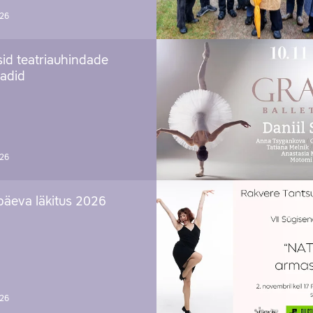
026
sid teatriauhindade
aadid
026
päeva läkitus 2026
026