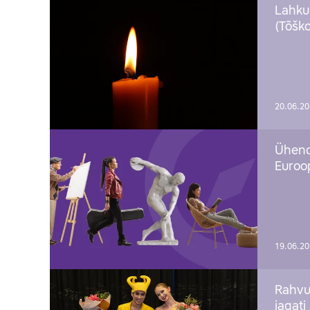
Lahku
(Tõško
20.06.2
Ühend
Euroop
19.06.2
Rahvu
jagati