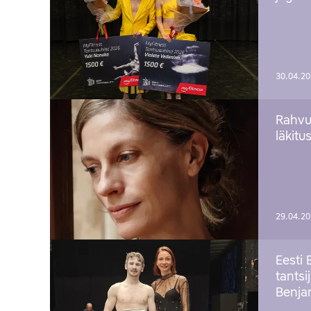
30.04.2
Rahvu
läkitu
29.04.2
Eesti 
tantsi
Benj