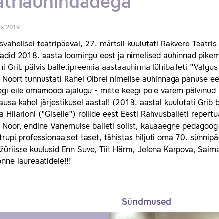
atriauhindadega
ts 2019
vahelisel teatripäeval, 27. märtsil kuulutati Rakvere Teatris
adid 2018. aasta loomingu eest ja nimelised auhinnad pikem
i Grib pälvis balletipreemia aastaauhinna lühiballeti "Valgus
 Noort tunnustati Rahel Olbrei nimelise auhinnaga panuse ee
egi eile omamoodi ajalugu - mitte keegi pole varem pälvinud b
ausa kahel järjestikusel aastal! (2018. aastal kuulutati Gri
ja Hilarioni ("Giselle") rollide eest Eesti Rahvusballeti repertu
 Noor, endine Vanemuise balleti solist, kauaaegne pedagoog-
itrupi professionaalset taset, tähistas hiljuti oma 70. sünnip
ižüriisse kuulusid Enn Suve, Tiit Härm, Jelena Karpova, Saim
õnne laureaatidele!!!
Sündmused