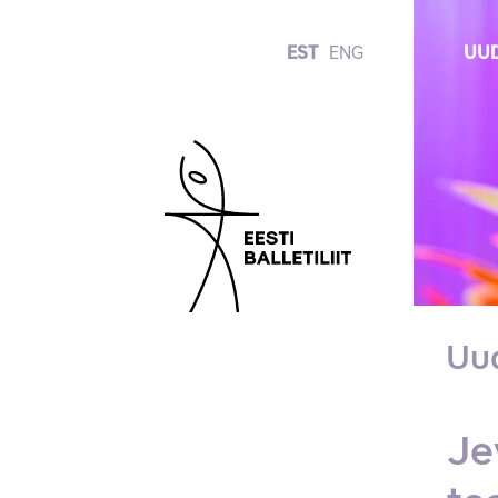
EST
ENG
UUD
Uu
Je