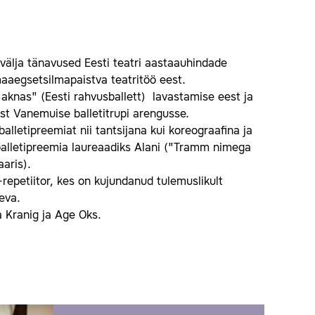
 välja tänavused Eesti teatri aastaauhindade
aaegsetsilmapaistva teatritöö eest.
 aknas" (Eesti rahvusballett) lavastamise eest ja
st Vanemuise balletitrupi arengusse.
alletipreemiat nii tantsijana kui koreograafina ja
b balletipreemia laureaadiks Alani ("Tramm nimega
aaris).
repetiitor, kes on kujundanud tulemuslikult
äeva.
a Kranig ja Age Oks.