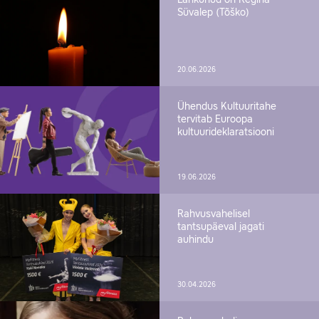
Süvalep (Tõško)
20.06.2026
Ühendus Kultuuritahe
tervitab Euroopa
kultuurideklaratsiooni
19.06.2026
Rahvusvahelisel
tantsupäeval jagati
auhindu
30.04.2026