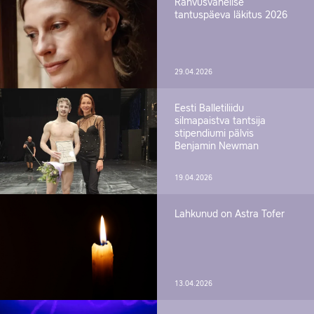
Rahvusvahelise
tantuspäeva läkitus 2026
29.04.2026
Eesti Balletiliidu
silmapaistva tantsija
stipendiumi pälvis
Benjamin Newman
19.04.2026
Lahkunud on Astra Tofer
13.04.2026