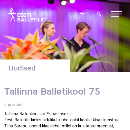
EST
ENG
Uudised
Tallinna Balletikool 75
9. juuni 2021
Tallinna Balletikool sai 75 aastaseks!
Eesti Balletiliit kinkis pidulikul juubeligalal koolile klaasikunstnik
Tiina Sarapu loodud klaaslehe, millel on kujutatud praegust,