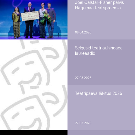
Joel Calstar-Fisher pälvis
Harjumaa teatripreemia
08.04.2026
Selgusid teatriauhindade
laureaadid
27.03.2026
Teatripäeva läkitus 2026
27.03.2026