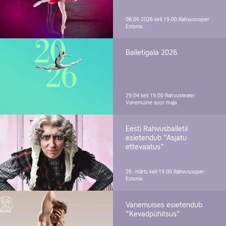
08.06.2026 kell 19.00
Rahvusooper
Estonia
Balletigala 2026
29.04 kell 19.00
Rahvusteater
Vanemuine suur maja
Eesti Rahvusballetil
esietendub "Asjatu
ettevaatus"
26. märts kell 19.00
Rahvusooper
Estonia
Vanemuises esietendub
"Kevadpühitsus"