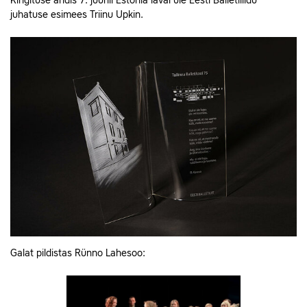
Kingituse andis 7. juunil Estonia laval üle Eesti Balletiliidu
juhatuse esimees Triinu Upkin.
Galat pildistas Rünno Lahesoo: