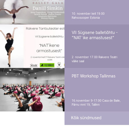
10. november kell 19.00
Rahvusooper Estonia
VII Sügisene balletiõhtu -
"NAT´ike armastusest"
2. november 17.00
Rakvere Teatri
väike saal
PBT Workshop Tallinnas
16.november 9-17.00
Casa de Baile,
Pärnu mnt 19, Tallinn
Kõik sündmused