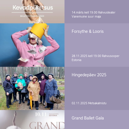
14.märts kell 19.00
Rahvusteater
Vanemuine suur maja
Forsythe & Looris
28.11.2025 kell 19.00
Rahvusooper
Estonia
Hingedepäev 2025
02.11.2025
Metsakalmistu
Grand Ballet Gala