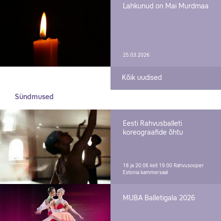
Lahkunud on Mai Murdmaa
25.03.2026
Kõik uudised
Sündmused
Eesti Rahvusballeti
koreograafide õhtu
18 ja 20.06 kell 19.00
Rahvusooper
Estonia kammersaal
MUBA Balletigala 2026