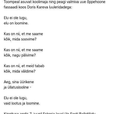
Toompeal asuvat koolimaja ning peagi valmiva uue õppehoone
fassaadi koos Doris Kareva luuleridadega:
Elu ei ole lugu,
elu on loomine.
Kas on nii, et me saame
kõik, mida soovime?
Kas on nii, et me saame
kõik, nagu pälvime?
Kas on nii, et meid tabab
kõik, mida väldime?
Aeg, sina üürikene
ja üllatuslooline -
Elu ei ole lugu,
vaid lootus ja loomine.