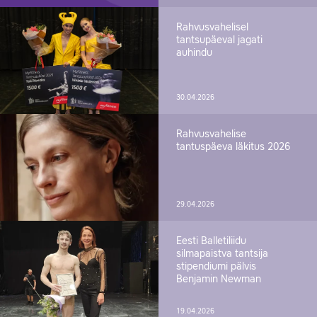
Rahvusvahelisel
tantsupäeval jagati
auhindu
30.04.2026
Rahvusvahelise
tantuspäeva läkitus 2026
29.04.2026
Eesti Balletiliidu
silmapaistva tantsija
stipendiumi pälvis
Benjamin Newman
19.04.2026