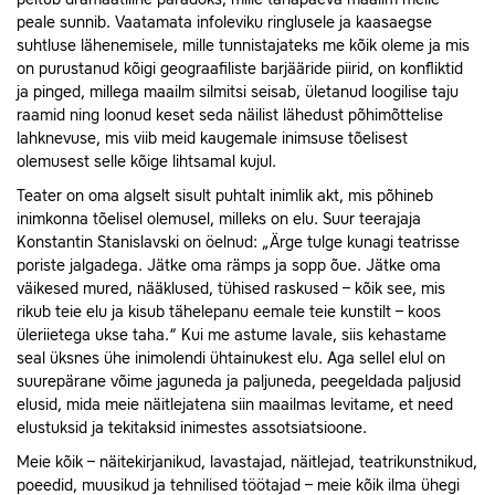
peale sunnib. Vaatamata infoleviku ringlusele ja kaasaegse
suhtluse lähenemisele, mille tunnistajateks me kõik oleme ja mis
on purustanud kõigi geograafiliste barjääride piirid, on konfliktid
ja pinged, millega maailm silmitsi seisab, ületanud loogilise taju
raamid ning loonud keset seda näilist lähedust põhimõttelise
lahknevuse, mis viib meid kaugemale inimsuse tõelisest
olemusest selle kõige lihtsamal kujul.
Teater on oma algselt sisult puhtalt inimlik akt, mis põhineb
inimkonna tõelisel olemusel, milleks on elu. Suur teerajaja
Konstantin Stanislavski on öelnud: „Ärge tulge kunagi teatrisse
poriste jalgadega. Jätke oma rämps ja sopp õue. Jätke oma
väikesed mured, nääklused, tühised raskused – kõik see, mis
rikub teie elu ja kisub tähelepanu eemale teie kunstilt – koos
üleriietega ukse taha.“ Kui me astume lavale, siis kehastame
seal üksnes ühe inimolendi ühtainukest elu. Aga sellel elul on
suurepärane võime jaguneda ja paljuneda, peegeldada paljusid
elusid, mida meie näitlejatena siin maailmas levitame, et need
elustuksid ja tekitaksid inimestes assotsiatsioone.
Meie kõik – näitekirjanikud, lavastajad, näitlejad, teatrikunstnikud,
poeedid, muusikud ja tehnilised töötajad – meie kõik ilma ühegi