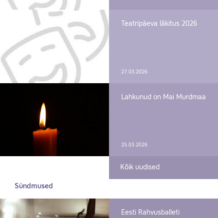
Teatripäeva läkitus 2026
27.03.2026
Lahkunud on Mai Murdmaa
25.03.2026
Kõik uudised
Sündmused
Eesti Rahvusballeti