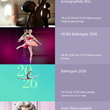
koreograafide õhtu
18 ja 20.06 kell 19.00
Rahvusooper
Estonia kammersaal
MUBA Balletigala 2026
08.06.2026 kell 19.00
Rahvusooper
Estonia
Balletigala 2026
29.04 kell 19.00
Rahvusteater
Vanemuine suur maja
Eesti Rahvusballetil