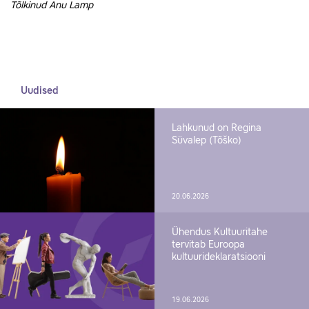
Tõlkinud Anu Lamp
Uudised
Lahkunud on Regina
Süvalep (Tõško)
20.06.2026
Ühendus Kultuuritahe
tervitab Euroopa
kultuurideklaratsiooni
19.06.2026