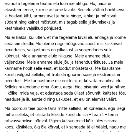
erandita tegeleme teatris elu loomise aktiga. Elu, mida ei
eksisteeri enne, kui me astume lavale. See elu väärib hoolitsevat
ja hoidvat kätt, armastavat ja hella hinge, lahket ja mõistvat
südant ning kainet mõistust, mis tagab selle jätkumiseks ja
kestmiseks vajalikud põhjused.
Ma ei liialda, kui ütlen, et me tegeleme laval elu endaga ja loome
seda eimillestki. Me oleme nagu hõõguvad söed, mis kiiskavad
pimeduses, valgustades öö pilkasust ja soojendades selle
külmust. Meie anname elule hiilguse. Meie anname elule
väljenduse. Meie anname elule jõu ja tähendusrikkuse. Ja meie
kanname hoolt selle eest, et loodut mõistetaks. Me kasutame
kunsti valgust selleks, et trotsida ignorantsuse ja ekstremismi
pimedust. Me tunnustame elu doktriini, et külvata maailma elu.
Selleks rakendame oma jõudu, aega, higi, pisaraid, verd ja närve
– kõike, mida vaja, et edastada seda üllast sõnumit, kaitstes tõe,
headuse ja ilu aardeid ning uskudes, et elu on elamist väärt.
Ma pöördun teie poole täna mitte selleks, et kõneleda, ega isegi
mitte selleks, et ülistada kõikide kunstide isa – teatrit – tema
rahvusvahelisel päeval. Pigem kutsun meid kõiki üles seisma
koos, käsikäes, õlg õla kõrval, et kisendada täiel häälel, nagu me