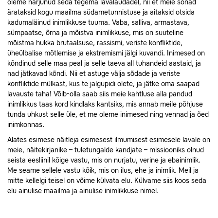
oleme harjunud seda tegema lavalaudadel, nii et meie sõnad
ärataksid kogu maailma südametunnistuse ja aitaksid otsida
kadumaläinud inimlikkuse tuuma. Vaba, salliva, armastava,
sümpaatse, õrna ja mõistva inimlikkuse, mis on suuteline
mõistma hukka brutaalsuse, rassismi, veriste konfliktide,
üheülbalise mõtlemise ja ekstremismi jälgi kuvandi. Inimesed on
kõndinud selle maa peal ja selle taeva all tuhandeid aastaid, ja
nad jätkavad kõndi. Nii et astuge välja sõdade ja veriste
konfliktide mülkast, kus te jalgupidi olete, ja jätke oma saapad
lavauste taha! Võib-olla saab siis meie kahtluse alla pandud
inimlikkus taas kord kindlaks kantsiks, mis annab meile põhjuse
tunda uhkust selle üle, et me oleme inimesed ning vennad ja õed
inimkonnas.
Alates esimese näitleja esimesest ilmumisest esimesele lavale on
meie, näitekirjanike – tuletungalde kandjate – missiooniks olnud
seista eesliinil kõige vastu, mis on nurjatu, verine ja ebainimlik.
Me seame sellele vastu kõik, mis on ilus, ehe ja inimlik. Meil ja
mitte kellelgi teisel on võime külvata elu. Külvame siis koos seda
elu ainulise maailma ja ainulise inimlikkuse nimel.