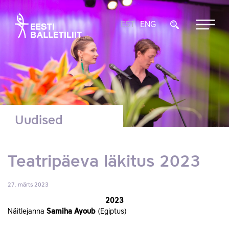
EST
ENG
Uudised
Teatripäeva läkitus 2023
27. märts 2023
2023
Näitlejanna
Samiha Ayoub
(Egiptus)