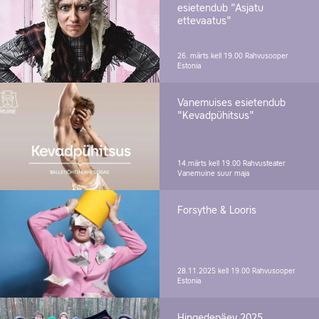
esietendub "Asjatu
ettevaatus"
26. märts kell 19.00
Rahvusooper
Estonia
Vanemuises esietendub
"Kevadpühitsus"
14.märts kell 19.00
Rahvusteater
Vanemuine suur maja
Forsythe & Looris
28.11.2025 kell 19.00
Rahvusooper
Estonia
Hingedepäev 2025