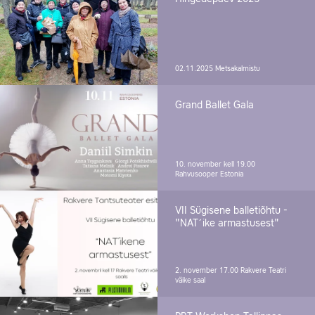
02.11.2025
Metsakalmistu
Grand Ballet Gala
10. november kell 19.00
Rahvusooper Estonia
VII Sügisene balletiõhtu -
"NAT´ike armastusest"
2. november 17.00
Rakvere Teatri
väike saal