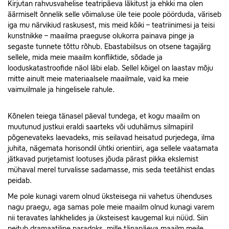
Kirjutan rahvusvahelise teatripäeva läkitust ja ehkki ma olen
äärmiselt õnnelik selle võimaluse üle teie poole pöörduda, väriseb
iga mu närvikiud raskusest, mis meid kõiki – teatriinimesi ja teisi
kunstnikke – maailma praeguse olukorra painava pinge ja
segaste tunnete tõttu rõhub. Ebastabiilsus on otsene tagajärg
sellele, mida meie maailm konfliktide, sõdade ja
looduskatastroofide näol läbi elab. Sellel kõigel on laastav mõju
mitte ainult meie materiaalsele maailmale, vaid ka meie
vaimuilmale ja hingelisele rahule.
Kõnelen teiega tänasel päeval tundega, et kogu maailm on
muutunud justkui eraldi saarteks või uduhämus silmapiiril
põgenevateks laevadeks, mis seilavad heisatud purjedega, ilma
juhita, nägemata horisondil ühtki orientiiri, aga sellele vaatamata
jätkavad purjetamist lootuses jõuda pärast pikka ekslemist
mühaval merel turvalisse sadamasse, mis seda teetähist endas
peidab.
Me pole kunagi varem olnud üksteisega nii vahetus ühenduses
nagu praegu, aga samas pole meie maailm olnud kunagi varem
nii teravates lahkhelides ja üksteisest kaugemal kui nüüd. Siin
peitub dramaatiline paradoks, mille tänapäeva maailm meile