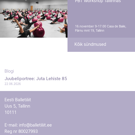
PBT Workshop Tallinnas
16.november 9-17.00
Casa de Baile,
Pärnu mnt 19, Tallinn
Kõik sündmused
Blogi
Juubeliportree: Juta Lehiste 85
22.06.2026
Eesti Balletiliit
Uus 5, Tallinn
10111
E-mail:
info@balletiliit.ee
Reg nr 80027993