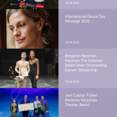
30.04.2026
International Dance Day
Message 2026
29.04.2026
Benjamin Newman
Receives The Estonian
Ballet Union Outstanding
Dancer Scholarship
19.04.2026
Joel Calstar-Fisher
Receives Harjumaa
Theater Award