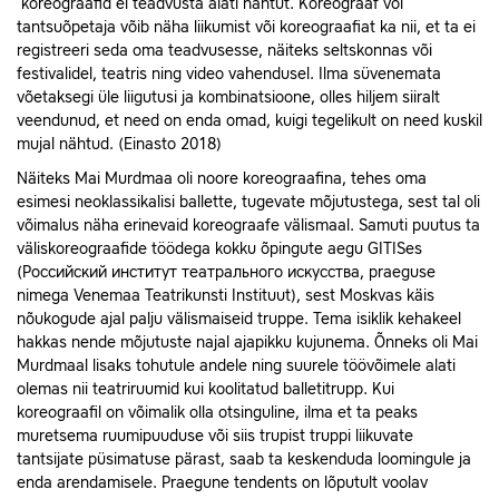
koreograafid ei teadvusta alati nähtut. Koreograaf või
tantsuõpetaja võib näha liikumist või koreograafiat ka nii, et ta ei
registreeri seda oma teadvusesse, näiteks seltskonnas või
festivalidel, teatris ning video vahendusel. Ilma süvenemata
võetaksegi üle liigutusi ja kombinatsioone, olles hiljem siiralt
veendunud, et need on enda omad, kuigi tegelikult on need kuskil
mujal nähtud. (Einasto 2018)
Näiteks Mai Murdmaa oli noore koreograafina, tehes oma
esimesi neoklassikalisi ballette, tugevate mõjutustega, sest tal oli
võimalus näha erinevaid koreograafe välismaal. Samuti puutus ta
väliskoreograafide töödega kokku õpingute aegu GITISes
(Российский институт театрального искусства, praeguse
nimega Venemaa Teatrikunsti Instituut), sest Moskvas käis
nõukogude ajal palju välismaiseid truppe. Tema isiklik kehakeel
hakkas nende mõjutuste najal ajapikku kujunema. Õnneks oli Mai
Murdmaal lisaks tohutule andele ning suurele töövõimele alati
olemas nii teatriruumid kui koolitatud balletitrupp. Kui
koreograafil on võimalik olla otsinguline, ilma et ta peaks
muretsema ruumipuuduse või siis trupist truppi liikuvate
tantsijate püsimatuse pärast, saab ta keskenduda loomingule ja
enda arendamisele. Praegune tendents on lõputult voolav