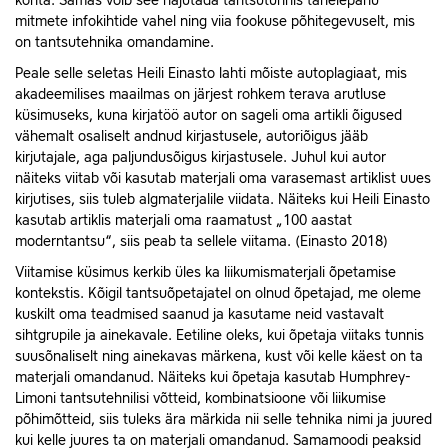
kohta. Samas võib see hajutada tantsutunnis tähelepanu
mitmete infokihtide vahel ning viia fookuse põhitegevuselt, mis
on tantsutehnika omandamine.
Peale selle seletas Heili Einasto lahti mõiste autoplagiaat, mis
akadeemilises maailmas on järjest rohkem terava arutluse
küsimuseks, kuna kirjatöö autor on sageli oma artikli õigused
vähemalt osaliselt andnud kirjastusele, autoriõigus jääb
kirjutajale, aga paljundusõigus kirjastusele. Juhul kui autor
näiteks viitab või kasutab materjali oma varasemast artiklist uues
kirjutises, siis tuleb algmaterjalile viidata. Näiteks kui Heili Einasto
kasutab artiklis materjali oma raamatust „100 aastat
moderntantsu“, siis peab ta sellele viitama. (Einasto 2018)
Viitamise küsimus kerkib üles ka liikumismaterjali õpetamise
kontekstis. Kõigil tantsuõpetajatel on olnud õpetajad, me oleme
kuskilt oma teadmised saanud ja kasutame neid vastavalt
sihtgrupile ja ainekavale. Eetiline oleks, kui õpetaja viitaks tunnis
suusõnaliselt ning ainekavas märkena, kust või kelle käest on ta
materjali omandanud. Näiteks kui õpetaja kasutab Humphrey-
Limoni tantsutehnilisi võtteid, kombinatsioone või liikumise
põhimõtteid, siis tuleks ära märkida nii selle tehnika nimi ja juured
kui kelle juures ta on materjali omandanud. Samamoodi peaksid