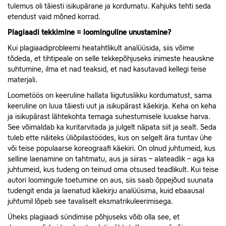
tulemus oli täiesti isikupärane ja kordumatu. Kahjuks tehti seda
etendust vaid mõned korrad.
Plagiaadi tekkimine = loominguline unustamine?
Kui plagiaadiprobleemi heatahtlikult analüüsida, siis võime
tõdeda, et tihtipeale on selle tekkepõhjuseks inimeste heauskne
suhtumine, ilma et nad teaksid, et nad kasutavad kellegi teise
materjali.
Loometöös on keeruline hallata liigutuslikku kordumatust, sama
keeruline on luua täiesti uut ja isikupärast käekirja. Keha on keha
ja isikupärast lähtekohta temaga suhestumisele luuakse harva.
See võimaldab ka kuritarvitada ja julgelt näpata siit ja sealt. Seda
tuleb ette näiteks üliõpilastöödes, kus on selgelt ära tuntav ühe
või teise populaarse koreograafi käekiri. On olnud juhtumeid, kus
selline laenamine on tahtmatu, aus ja siiras – alateadlik – aga ka
juhtumeid, kus tudeng on teinud oma otsused teadlikult. Kui teise
autori loomingule toetumine on aus, siis saab õppejõud suunata
tudengit enda ja laenatud käekirju analüüsima, kuid ebaausal
juhtumil lõpeb see tavaliselt eksmatrikuleerimisega.
Üheks plagiaadi sündimise põhjuseks võib olla see, et