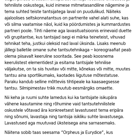
tehniliste oskustega, kuid inimese mitmetasandiline nägemine ja
tema suhted teiste tantsijatega laval on puudulikud. Näiteks
ajaloolises seltskonnatantsus on partnerite vahel alati suhe, kas
või silma vaatamise näol, kuid ka pöördumistes ja kummardustes
partneri poole. Tihti näeme aga lavasituatsioonis erinevaid duette
või grupitantse, kus tantsijad isegi ei märka teineteist, vihuvad
tehnikat teha, justkui oleksid nad laval üksinda. Lisaks meenub
jällegi balletile omane suhe tantsutehnikaga – koreograafiat peab
olema piisavalt keeruline sooritada. See peab koosnema
keerulistest elementidest ja esitama tantsijale tehnilise
väljakutse, on ta siis huvitav või mitte, kõnekas või mitte, muutes
tantsu aina sportlikumaks, kaotades liigutuse mõtestatuse.
Paraku kandub selline mõtteviis tihtipeale ka kaasaegsesse
tantsu. Silmipimestav trikk muutub eesmärgiks omaette.
Nii keha ja ruumi suhte lamedus kui ka tantsijate isikupära
vähene kasutamine ning rõhumine vaid tantsutehnilistele
oskustele võtavad ära konkreetsest lavastusest tema eripära
ning sõnumi, lavastaja ning tantsija isikliku suhte lavastusega.
Lavastused aga muutuvad üksteisega aina sarnasemaks.
Näitena sobib taas seesama “Orpheus ja Eurydice”, kus