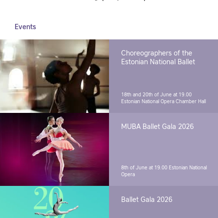
Events
Choreographers of the
Estonian National Ballet
18th and 20th of June at 19.00
Estonian National Opera Chamber Hall
MUBA Ballet Gala 2026
8th of June at 19.00
Estonian National
Opera
Ballet Gala 2026