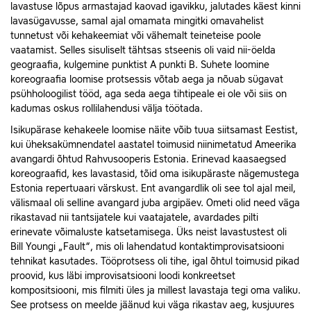
lavastuse lõpus armastajad kaovad igavikku, jalutades käest kinni
lavasügavusse, samal ajal omamata mingitki omavahelist
tunnetust või kehakeemiat või vähemalt teineteise poole
vaatamist. Selles sisuliselt tähtsas stseenis oli vaid nii-öelda
geograafia, kulgemine punktist A punkti B. Suhete loomine
koreograafia loomise protsessis võtab aega ja nõuab sügavat
psühholoogilist tööd, aga seda aega tihtipeale ei ole või siis on
kadumas oskus rollilahendusi välja töötada.
Isikupärase kehakeele loomise näite võib tuua siitsamast Eestist,
kui üheksakümnendatel aastatel toimusid niinimetatud Ameerika
avangardi õhtud Rahvusooperis Estonia. Erinevad kaasaegsed
koreograafid, kes lavastasid, tõid oma isikupäraste nägemustega
Estonia repertuaari värskust. Ent avangardlik oli see tol ajal meil,
välismaal oli selline avangard juba argipäev. Ometi olid need väga
rikastavad nii tantsijatele kui vaatajatele, avardades pilti
erinevate võimaluste katsetamisega. Üks neist lavastustest oli
Bill Youngi „Fault“, mis oli lahendatud kontaktimprovisatsiooni
tehnikat kasutades. Tööprotsess oli tihe, igal õhtul toimusid pikad
proovid, kus läbi improvisatsiooni loodi konkreetset
kompositsiooni, mis filmiti üles ja millest lavastaja tegi oma valiku.
See protsess on meelde jäänud kui väga rikastav aeg, kusjuures