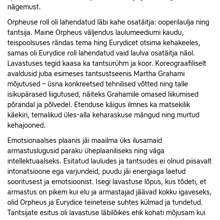
nägemust.
Orpheuse roll oli lahendatud läbi kahe osatäitja: ooperilaulja ning
tantsija. Maine Orpheus väljendus laulumeediumi kaudu,
teispoolsuses rändas tema hing Eurydicet otsima kehakeeles,
samas oli Eurydice roll lahendatud vaid laulva osatäitja näol.
Lavastuses tegid kaasa ka tantsurühm ja koor. Koreograafiliselt
avaldusid juba esimeses tantsustseenis Martha Grahami
mõjutused – üsna konkreetsed tehnilised võtted ning talle
isikupärased liigutused, näiteks Grahamile omased liikumised
põrandal ja põlvedel. Etenduse käigus ilmnes ka matsekilik
käekiri, temalikud üles-alla keharaskuse mängud ning murtud
kehajooned.
Emotsionaalses plaanis jäi maailma üks ilusamaid
armastuslugusid paraku üheplaaniliseks ning väga
intellektuaalseks. Esitatud lauludes ja tantsudes ei olnud piisavalt
intonatsioone ega varjundeid, puudu jäi energiaga laetud
sooritusest ja emotsioonist. Isegi lavastuse lõpus, kus tõdeti, et
armastus on pikem kui elu ja armastajad jäävad kokku igaveseks,
olid Orpheus ja Eurydice teineteise suhtes külmad ja tundetud.
Tantsijate esitus oli lavastuse läbilõikes ehk kohati mõjusam kui