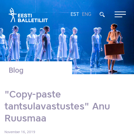
EST
ENG
Blog
"Copy-paste
tantsulavastustes" Anu
Ruusmaa
November 16, 2019