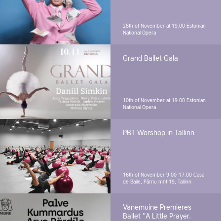
28th of November at 19.00
Estonian
National Opera
Grand Ballet Gala
10th of November at 19.00
Estonian
National Opera
PBT Worshop in Tallinn
16th of November 9.00-17.00
Casa
de Baile, Pärnu mnt 19, Tallinn
Vanemuine Premieres
Ballet "A Little Prayer.