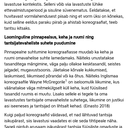
lavastuse kontekstis. Selleni võib viia lavastuste lühike
ettevalmistusperiood ja sisuline süvenematus. Eeldatakse, et
huvitavast vormilahendusest piisab ning et vorm üksi on kõnekas,
kuid selline eeldus paraku piirab ja ahistab koreograafiat, teeb
tantsu kitsaks.
Loominguline
pinnapealsus, keha ja ruumi ning
tantsijatevaheliste suhete puudumine
Pinnapealne suhtumine koreograafiasse muudab ka keha ja
ruumi omavahelise suhte lamedamaks. Näiteks unustatakse
tasanditega mängimine, väga palju ollakse kesktasandil, seistes
jalgadel, mugavustsoonis. Jäetakse kõrvale kukkumised,
laskumised, liikumised põrandal või ka õhus. Näiteks Inglismaa
1
koreograafile Wayne McGregorile
on iseloomulik liikumine, kus
väänatakse väga mitmekülgselt küll keha, kuid füüsilised
tasandid ruumis ei muutu. Lisaks sellele ei tegele ta oma
lavastustes tantsijate omavaheliste suhetega, liikumine on justkui
asi iseeneses ja tantsijad on lihtsalt kehad. (Einasto 2018)
Kuigi paljud koreograafid väidavad, et nad lähtuvad tantsija
isikupärast, siis lavastusi vaadates ei ole seda tihtipeale näha.
Sageli piirdub arusaam isikupärast tantsija füüsiliste omaduste ja