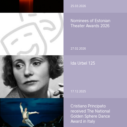
25.03.2026
Nominees of Estonian
Theater Awards 2026
27.02.2026
Ida Urbel 125
17.12.2025
Cristiano Principato
received The National
Golden Sphere Dance
Award in Italy