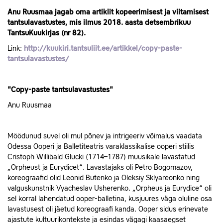
Anu
Ruusmaa jagab oma artiklit kopeerimisest ja viitamisest
tantsulavastustes, mis ilmus 2018. aasta detsembrikuu
TantsuKuukirjas (nr 82).
Link:
http://kuukiri.tantsuliit.ee/artikkel/copy-paste-
tantsulavastustes/
"Copy-paste tantsulavastustes"
Anu Ruusmaa
Möödunud suvel oli mul põnev ja intrigeeriv võimalus vaadata
Odessa Ooperi ja Balletiteatris varaklassikalise ooperi stiilis
Cristoph Willibald Glucki (1714–1787) muusikale lavastatud
„Orpheust ja Eurydicet“. Lavastajaks oli Petro Bogomazov,
koreograafid olid Leonid Butenko ja Oleksiy Sklyareonko ning
valguskunstnik Vyacheslav Usherenko. „Orpheus ja Eurydice“ oli
sel korral lahendatud ooper-balletina, kusjuures väga oluline osa
lavastusest oli jäetud koreograafi kanda. Ooper sidus erinevate
ajastute kultuurikontekste ja esindas vägagi kaasaegset