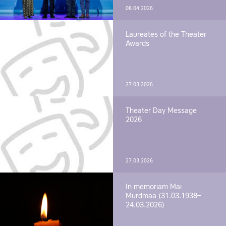
08.04.2026
Laureates of the Theater
Awards
27.03.2026
Theater Day Message
2026
27.03.2026
In memoriam Mai
Murdmaa (31.03.1938–
24.03.2026)