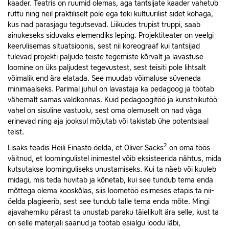
kaader. Teatris on ruumid olemas, aga tantsijate kaader vahetub
ruttu ning neil praktiliselt pole ega teki kultuurilist sidet kohaga,
kus nad parasjagu tegutsevad. Liikudes trupist truppi, saab
ainukeseks siduvaks elemendiks leping. Projektiteater on veelgi
keerulisemas situatsioonis, sest nii koreograaf kui tantsijad
tulevad projekti paljude teiste tegemiste kõrvalt ja lavastuse
loomine on üks paljudest tegevustest, sest teisiti pole lihtsalt
võimalik end ära elatada. See muudab võimaluse süveneda
minimaalseks. Parimal juhul on lavastaja ka pedagoog ja töötab
vähemalt samas valdkonnas. Kuid pedagoogitöö ja kunstnikutöö
vahel on sisuline vastuolu, sest oma olemuselt on nad väga
erinevad ning aja jooksul mõjutab või takistab ühe potentsiaal
teist.
2
Lisaks teadis Heili Einasto öelda, et Oliver Sacks
on oma töös
väitnud, et loomingulistel inimestel võib eksisteerida nähtus, mida
kutsutakse loominguliseks unustamiseks. Kui ta näeb või kuuleb
midagi, mis teda huvitab ja kõnetab, kui see tundub tema enda
mõttega olema kooskõlas, siis loometöö esimeses etapis ta nii-
öelda plagieerib, sest see tundub talle tema enda mõte. Mingi
ajavahemiku pärast ta unustab paraku täielikult ära selle, kust ta
on selle materjali saanud ja töötab esialgu loodu läbi,