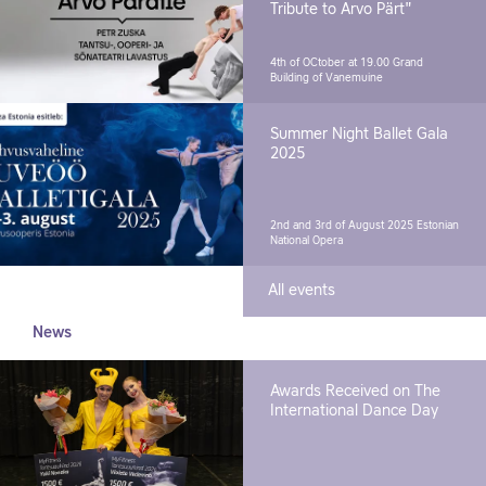
Tribute to Arvo Pärt"
4th of OCtober at 19.00
Grand
Building of Vanemuine
Summer Night Ballet Gala
2025
2nd and 3rd of August 2025
Estonian
National Opera
All events
News
Awards Received on The
International Dance Day