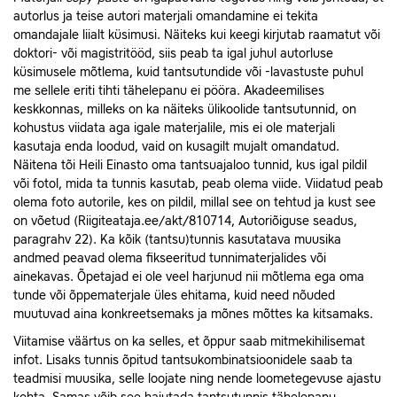
autorlus ja teise autori materjali omandamine ei tekita
omandajale liialt küsimusi. Näiteks kui keegi kirjutab raamatut või
doktori- või magistritööd, siis peab ta igal juhul autorluse
küsimusele mõtlema, kuid tantsutundide või -lavastuste puhul
me sellele eriti tihti tähelepanu ei pööra. Akadeemilises
keskkonnas, milleks on ka näiteks ülikoolide tantsutunnid, on
kohustus viidata aga igale materjalile, mis ei ole materjali
kasutaja enda loodud, vaid on kusagilt mujalt omandatud.
Näitena tõi Heili Einasto oma tantsuajaloo tunnid, kus igal pildil
või fotol, mida ta tunnis kasutab, peab olema viide. Viidatud peab
olema foto autorile, kes on pildil, millal see on tehtud ja kust see
on võetud (Riigiteataja.ee/akt/810714, Autoriõiguse seadus,
paragrahv 22). Ka kõik (tantsu)tunnis kasutatava muusika
andmed peavad olema fikseeritud tunnimaterjalides või
ainekavas. Õpetajad ei ole veel harjunud nii mõtlema ega oma
tunde või õppematerjale üles ehitama, kuid need nõuded
muutuvad aina konkreetsemaks ja mõnes mõttes ka kitsamaks.
Viitamise väärtus on ka selles, et õppur saab mitmekihilisemat
infot. Lisaks tunnis õpitud tantsukombinatsioonidele saab ta
teadmisi muusika, selle loojate ning nende loometegevuse ajastu