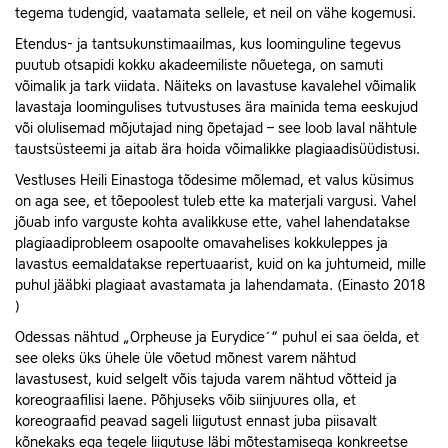
tegema tudengid, vaatamata sellele, et neil on vähe kogemusi.
Etendus- ja tantsukunstimaailmas, kus loominguline tegevus
puutub otsapidi kokku akadeemiliste nõuetega, on samuti
võimalik ja tark viidata. Näiteks on lavastuse kavalehel võimalik
lavastaja loomingulises tutvustuses ära mainida tema eeskujud
või olulisemad mõjutajad ning õpetajad – see loob laval nähtule
taustsüsteemi ja aitab ära hoida võimalikke plagiaadisüüdistusi.
Vestluses Heili Einastoga tõdesime mõlemad, et valus küsimus
on aga see, et tõepoolest tuleb ette ka materjali vargusi. Vahel
jõuab info varguste kohta avalikkuse ette, vahel lahendatakse
plagiaadiprobleem osapoolte omavahelises kokkuleppes ja
lavastus eemaldatakse repertuaarist, kuid on ka juhtumeid, mille
puhul jääbki plagiaat avastamata ja lahendamata. (Einasto 2018
)
Odessas nähtud „Orpheuse ja Eurydice´“ puhul ei saa öelda, et
see oleks üks ühele üle võetud mõnest varem nähtud
lavastusest, kuid selgelt võis tajuda varem nähtud võtteid ja
koreograafilisi laene. Põhjuseks võib siinjuures olla, et
koreograafid peavad sageli liigutust ennast juba piisavalt
kõnekaks ega tegele liigutuse läbi mõtestamisega konkreetse