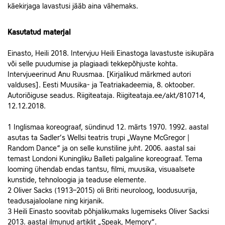
käekirjaga lavastusi jääb aina vähemaks.
Kasutatud materjal
Einasto, Heili 2018. Intervjuu Heili Einastoga lavastuste isikupära
või selle puudumise ja plagiaadi tekkepõhjuste kohta.
Intervjueerinud Anu Ruusmaa. [Kirjalikud märkmed autori
valduses]. Eesti Muusika- ja Teatriakadeemia, 8. oktoober.
Autoriõiguse seadus. Riigiteataja. Riigiteataja.ee/akt/810714,
12.12.2018.
1 Inglismaa koreograaf, sündinud 12. märts 1970. 1992. aastal
asutas ta Sadler’s Wellsi teatris trupi „Wayne McGregor |
Random Dance“ ja on selle kunstiline juht. 2006. aastal sai
temast Londoni Kuningliku Balleti palgaline koreograaf. Tema
looming ühendab endas tantsu, filmi, muusika, visuaalsete
kunstide, tehnoloogia ja teaduse elemente.
2 Oliver Sacks (1913–2015) oli Briti neuroloog, loodusuurija,
teadusajaloolane ning kirjanik.
3 Heili Einasto soovitab põhjalikumaks lugemiseks Oliver Sacksi
2013. aastal ilmunud artiklit „Speak, Memory“.