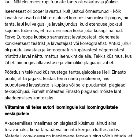
laul. Näiteks meestrupi fuuriate tants oli nakatav ja jõuline.
Iseenesest oli ooper lavastuslikult justkui õnnestunud – kõik
lavastuse osad olid libreto alusel kompositsiooniliselt paigas, nii
tants, laul kui valgus- ja lavakujundus, kuid etenduse jooksul
kujunes tõdemus, et ma olen seda kõike juba kusagil näinud.
Terve Euroopa kubiseb sarnastest lavateostest, olenemata
konkreetsest teatrist ja lavastajast või koreograafist. Antud juhul
oli puudu lavastaja ja koreograafi isikupärastest nägemustest,
mistõttu laval nähtu mattus laenukihtide alla. Tekkis küsimus, kus
läheb piir originaallavastuse ja võimaliku plagiaadi vahel.
Pöördusin tekkinud küsimustega tantsuajaloolase Heili Einasto
poole, et ta jagaks, kuidas tema näeb probleeme, mis
puudutavad lavastuste isikupära või selle puudumist, plagiaadi
tekkepõhjusi. Esmalt mõtestas Einasto plagiaadi mõiste lahti
akadeemilises kontekstis.
Viitamine nii teise autori loomingule kui loomingulistele
eeskujudele
Akadeemilises maailmas on plagiaadi küsimus läinud aina
teravamaks, kuna tänapäeval on info kergesti kättesaadav.
Materjali
copy-paste
on igapäevane tegevus ning võib juhtuda, et