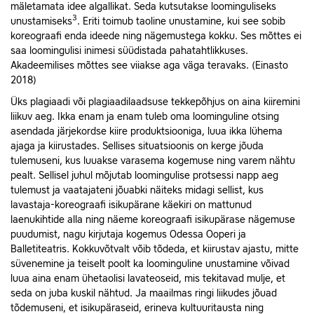
mäletamata idee algallikat. Seda kutsutakse loominguliseks
3
unustamiseks
. Eriti toimub taoline unustamine, kui see sobib
koreograafi enda ideede ning nägemustega kokku. Ses mõttes ei
saa loomingulisi inimesi süüdistada pahatahtlikkuses.
Akadeemilises mõttes see viiakse aga väga teravaks. (Einasto
2018)
Üks plagiaadi või plagiaadilaadsuse tekkepõhjus on aina kiiremini
liikuv aeg. Ikka enam ja enam tuleb oma loominguline otsing
asendada järjekordse kiire produktsiooniga, luua ikka lühema
ajaga ja kiirustades. Sellises situatsioonis on kerge jõuda
tulemuseni, kus luuakse varasema kogemuse ning varem nähtu
pealt. Sellisel juhul mõjutab loomingulise protsessi napp aeg
tulemust ja vaatajateni jõuabki näiteks midagi sellist, kus
lavastaja-koreograafi isikupärane käekiri on mattunud
laenukihtide alla ning näeme koreograafi isikupärase nägemuse
puudumist, nagu kirjutaja kogemus Odessa Ooperi ja
Balletiteatris. Kokkuvõtvalt võib tõdeda, et kiirustav ajastu, mitte
süvenemine ja teiselt poolt ka loominguline unustamine võivad
luua aina enam ühetaolisi lavateoseid, mis tekitavad mulje, et
seda on juba kuskil nähtud. Ja maailmas ringi liikudes jõuad
tõdemuseni, et isikupäraseid, erineva kultuuritausta ning