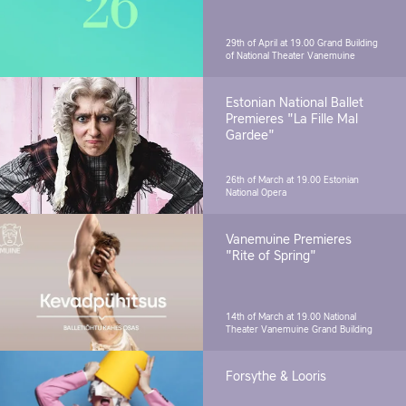
29th of April at 19.00
Grand Building
of National Theater Vanemuine
Estonian National Ballet
Premieres "La Fille Mal
Gardee"
26th of March at 19.00
Estonian
National Opera
Vanemuine Premieres
"Rite of Spring"
14th of March at 19.00
National
Theater Vanemuine Grand Building
Forsythe & Looris