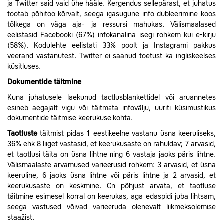
ja Twitter said vaid ühe hääle. Kergendus sellepärast, et juhatus
töötab põhitöö kõrvalt, seega igasugune info dubleerimine koos
tõlkega on väga aja- ja ressursi mahukas. Välismaalased
eelistasid Facebooki (67%) infokanalina isegi rohkem kui e-kirju
(58%). Kodulehte eelistati 33% poolt ja Instagrami pakkus
veerand vastanutest. Twitter ei saanud toetust ka ingliskeelses
küsitluses.
Dokumentide täitmine
Kuna juhatusele laekunud taotlusblankettidel või aruannetes
esineb aegajalt vigu või täitmata infovälju, uuriti küsimustikus
dokumentide täitmise keerukuse kohta.
Taotluste
täitmist pidas 1 eestikeelne vastanu üsna keeruliseks,
36% ehk 8 liiget vastasid, et keerukusaste on rahuldav; 7 arvasid,
et taotlusi täita on üsna lihtne ning 6 vastaja jaoks päris lihtne.
Välismaalaste arvamused varieerusid rohkem: 3 arvasid, et üsna
keeruline, 6 jaoks üsna lihtne või päris lihtne ja 2 arvasid, et
keerukusaste on keskmine. On põhjust arvata, et taotluse
täitmine esimesel korral on keerukas, aga edaspidi juba lihtsam,
seega vastused võivad varieeruda olenevalt liikmeksolemise
staažist.