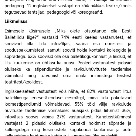
pedagoog. 12 ingliskeelset vastajat on kõik riiklikus teatris/koolis
tegutsevad tantsijad, pedagoogid või koreograafid.
Liikmelisus
Esimesele küsimusele „Miks olete otsustanud olla Eesti
Balletiliidu liige?“ vastasid 74% eesti keeles vastanutest,
et
soovivad olla liidu infoväljas, saada osa uudistest ja
sooduspakkumistest, samuti sooviti hoida kontakti kolleegide ja
sõpradega. 63% soovisid olla osa balletikogukonnast ja leidsid, et
liitu kuulumine on ühtlasi ka auasi. Pooled vastanutest pidasid
oluliseks ka stipendiumide ja ravikuluhüvituste taotlemise
võimalust ning tutvumist oma eriala inimestega teistest
teatritest/koolidest.
Ingliskeelsetest vastustest võis näha, et 82% vastanutest liitus
balletiliiduga enesetäienduse eesmärgil, mida liidu pakutavad
loomestipendiumid võimaldavad. 55% tõid välja ravikulude
hüvituste taotlemise võimaluse
; auasjaks pidas liitumist 36%,
infoväljas soovis viibida 27% vastanutest. Kaheteistkümnest
vastajast 2 pidasid oluliseks kontakti hoidmist sõprade ja
kolleegidega ning küsimustele kogukonda kuulumise ja uute