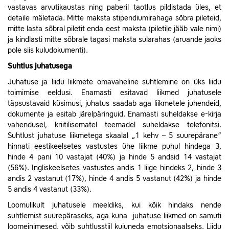
vastavas arvutikaustas ning paberil taotlus pildistada üles, et
detaile mäletada. Mitte maksta stipendiumirahaga sõbra pileteid,
mitte lasta sõbral piletit enda eest maksta (piletile jääb vale nimi)
ja kindlasti mitte sõbrale tagasi maksta sularahas (aruande jaoks
pole siis kuludokumenti).
Suhtlus juhatusega
Juhatuse ja liidu liikmete omavaheline suhtlemine on üks liidu
toimimise eeldusi. Enamasti esitavad liikmed juhatusele
täpsustavaid küsimusi, juhatus saadab aga liikmetele juhendeid,
dokumente ja esitab järelpäringuid. Enamasti suheldakse e-kirja
vahendusel, kriitilisematel teemadel suheldakse telefonitsi.
Suhtlust juhatuse liikmetega skaalal „1 kehv – 5 suurepärane“
hinnati eestikeelsetes vastustes ühe liikme puhul hindega 3,
hinde 4 pani 10 vastajat (40%) ja hinde 5 andsid 14 vastajat
(56%). Ingliskeelsetes vastustes andis 1 liige hindeks 2, hinde 3
andis 2 vastanut (17%), hinde 4 andis 5 vastanut (42%) ja hinde
5 andis 4 vastanut (33%).
Loomulikult juhatusele meeldiks, kui kõik hindaks nende
suhtlemist suurepäraseks, aga kuna juhatuse liikmed on samuti
loomeinimesed, võib suhtlusstiil kujuneda emotsionaalseks. Liidu