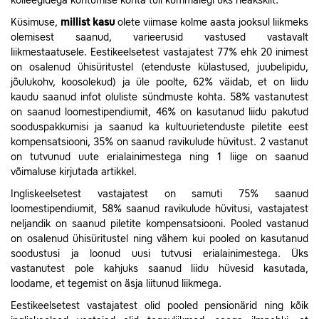
kolleegidega kohtumise kohta tuli kummalegi üks heakskiit.
Küsimuse,
millist kasu
olete viimase kolme aasta jooksul liikmeks
olemisest saanud, varieerusid vastused vastavalt
liikmestaatusele.
Eestikeelsetest vastajatest 77% ehk 20 inimest
on osalenud ühisüritustel (etenduste külastused, juubelipidu,
jõulukohv, koosolekud) ja üle poolte, 62% väidab, et on liidu
kaudu saanud infot oluliste sündmuste kohta. 58% vastanutest
on saanud loomestipendiumit, 46% on kasutanud liidu pakutud
sooduspakkumisi ja saanud ka kultuurietenduste piletite eest
kompensatsiooni, 35% on saanud ravikulude hüvitust. 2 vastanut
on tutvunud uute erialainimestega ning 1 liige on saanud
võimaluse kirjutada artikkel.
Ingliskeelsetest vastajatest on samuti 75% saanud
loomestipendiumit, 58% saanud ravikulude hüvitusi, vastajatest
neljandik on saanud piletite kompensatsiooni. Pooled vastanud
on osalenud ühisüritustel ning vähem kui pooled on kasutanud
soodustusi ja loonud uusi tutvusi erialainimestega. Üks
vastanutest pole kahjuks saanud liidu hüvesid kasutada,
loodame, et tegemist on äsja liitunud liikmega.
Eestikeelsetest vastajatest olid pooled pensionärid ning kõik