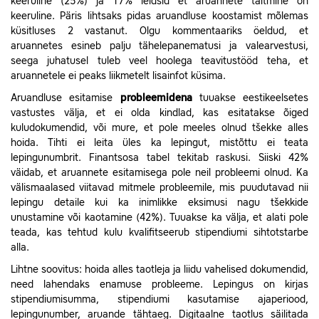
keeruline (25%) ja 17% leidsid et aruannete täitmine on
keeruline. Päris lihtsaks pidas aruandluse koostamist mõlemas
küsitluses 2 vastanut. Olgu kommentaariks öeldud, et
aruannetes esineb palju tähelepanematusi ja valearvestusi,
seega juhatusel tuleb veel hoolega teavitustööd teha, et
aruannetele ei peaks liikmetelt lisainfot küsima.
Aruandluse esitamise
probleemidena
tuuakse eestikeelsetes
vastustes välja, et ei olda kindlad, kas esitatakse õiged
kuludokumendid, või mure, et pole meeles olnud tšekke alles
hoida. Tihti ei leita üles ka lepingut, mistõttu ei teata
lepingunumbrit. Finantsosa tabel tekitab raskusi.
Siiski 42%
väidab, et aruannete esitamisega pole neil probleemi olnud. Ka
välismaalased viitavad mitmele probleemile, mis puudutavad nii
lepingu detaile kui ka inimlikke eksimusi nagu tšekkide
unustamine või kaotamine (42%).
Tuuakse ka välja, et alati pole
teada, kas tehtud kulu kvalifitseerub stipendiumi sihtotstarbe
alla.
Lihtne soovitus: hoida alles taotleja ja liidu vahelised dokumendid,
need lahendaks enamuse probleeme. Lepingus on kirjas
stipendiumisumma, stipendiumi kasutamise ajaperiood,
lepingunumber, aruande tähtaeg. Digitaalne taotlus säilitada