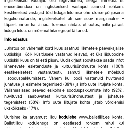
ingliskeelsed vastajad olid tegevliikmed, seega ilmnebki, et
enesetäiendusi on ingliskeelsed vastajad saanud rohkem.
Eestikeelsed vastajad tõid liiduga liitumise ühe olulise põhjusena
kogukonnatunde, ingliskeelsetel oli see soov marginaalne –
täpselt nii on ka läinud. Tulemus näitab, et ootus, mille pärast
liiduga liituti, on mõlemal liikmegrupil täitunud.
Info edastus
Juhatus on vähemalt kord kuus saatnud liikmetele päevakajalise
uudiskirja. Kõik küsitlusele vastanud leiavad, et üks liidupoolne
uudiskiri kuus on täiesti piisav. Uudiskirjast
soovitakse
saada infot
lähenevate esietenduste ja kultuurisündmuste kohta (100%
eestikeelsetest vastanutest), samuti liikmetele mõeldud
sooduspakkumistest.
Vähem kui pooli vastanuid huvitavad
juhatuse ja esimehe tegemised (38%) ja info uute liitujate kohta.
Välismaalased seavad esikohale sooduspakkumiste info (92%),
huvituvad saabuvatest kultuurisündmustest ja juhatuse
tegemistest (58%) Info uute liitujate kohta jätab võrdlemisi
ükskõikseks (17%).
Uurisime ka arvamust liidu
kodulehe
www.balletiliit.ee
kohta.
Balletiliidu kodulehega on eestlased rohkem rahul kui