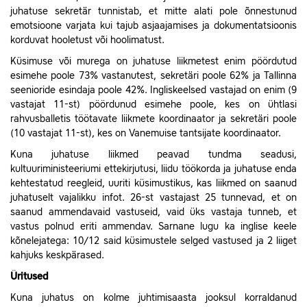
juhatuse sekretär tunnistab, et mitte alati pole õnnestunud
emotsioone varjata kui tajub asjaajamises ja dokumentatsioonis
korduvat hooletust või hoolimatust.
Küsimuse või murega on juhatuse liikmetest enim pöördutud
esimehe poole 73% vastanutest, sekretäri poole 62% ja Tallinna
seenioride esindaja poole 42%. Ingliskeelsed vastajad on enim (9
vastajat 11-st) pöördunud esimehe poole, kes on ühtlasi
rahvusballetis töötavate liikmete koordinaator ja sekretäri poole
(10 vastajat 11-st), kes on Vanemuise tantsijate koordinaator.
Kuna juhatuse liikmed peavad tundma seadusi,
kultuuriministeeriumi ettekirjutusi, liidu töökorda ja juhatuse enda
kehtestatud reegleid, uuriti küsimustikus, kas liikmed on saanud
juhatuselt vajalikku infot. 26-st vastajast 25 tunnevad, et on
saanud ammendavaid vastuseid, vaid üks vastaja tunneb, et
vastus polnud eriti ammendav. Sarnane lugu ka inglise keele
kõnelejatega: 10/12 said küsimustele selged vastused ja 2 liiget
kahjuks keskpärased.
Üritused
Kuna juhatus on kolme juhtimisaasta jooksul korraldanud