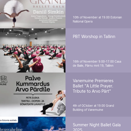
10th of November at 19.00
Estonian
National Opera
PBT Worshop in Tallinn
16th of November 9.00-17.00
Casa
de Baile, Pärnu mnt 19, Tallinn
Vanemuine Premieres
Ballet "A Little Prayer.
Tribute to Arvo Pärt"
4th of OCtober at 19.00
Grand
Building of Vanemuine
Summer Night Ballet Gala
2025