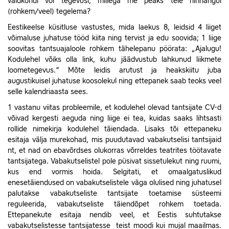
valdkondi või tegevusi, millega me peaks teie hinnangul
(rohkem/veel) tegelema?
Eestikeelse küsitluse vastustes, mida laekus 8, leidsid 4 liiget
võimaluse juhatuse tööd kiita ning tervist ja edu soovida; 1 liige
soovitas tantsuajaloole rohkem tähelepanu pöörata: „Ajalugu!
Kodulehel võiks olla link, kuhu jäädvustub lahkunud liikmete
loometegevus.“ Mõte leidis arutust ja heakskiitu juba
augustikuisel juhatuse koosolekul ning ettepanek saab teoks veel
selle kalendriaasta sees.
1 vastanu viitas probleemile, et kodulehel olevad tantsijate CV-d
võivad kergesti aeguda ning liige ei tea, kuidas saaks lihtsasti
rollide nimekirja kodulehel täiendada. Lisaks tõi ettepaneku
esitaja välja murekohad, mis puudutavad vabakutselisi tantsijaid
nt, et nad on ebavõrdses olukorras võrreldes teatrites töötavate
tantsijatega. Vabakutselistel pole püsivat sissetulekut ning ruumi,
kus end vormis hoida.
Selgitati, et omaalgatuslikud
enesetäiendused on vabakutselistele väga olulised ning juhatusel
palutakse vabakutseliste tantsijate toetamise süsteemi
reguleerida, vabakutseliste täiendõpet rohkem toetada.
Ettepanekute esitaja nendib veel, et Eestis suhtutakse
vabakutselistesse tantsijatesse teist moodi kui mujal maailmas.