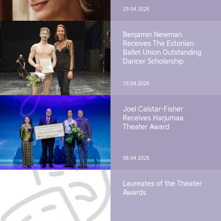
29.04.2026
Benjamin Newman
Receives The Estonian
Ballet Union Outstanding
Dancer Scholarship
19.04.2026
Joel Calstar-Fisher
Receives Harjumaa
Theater Award
08.04.2026
Laureates of the Theater
Awards