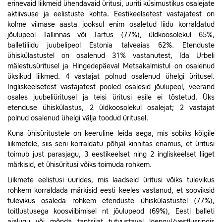
erinevaid liikmeid ühendavaid üritusi, uuriti küsimustikus osalejate
aktiivsuse ja eelistuste kohta. Eestikeelsetest vastajatest on
kolme viimase aasta jooksul enim osaletud liidu korraldatud
jõulupeol Tallinnas või Tartus (77%), üldkoosolekul 65%,
balletiliidu juubelipeol Estonia talveaias 62%.
Etenduste
ühiskülastustel on osalenud 31% vastanutest, Ida Urbeli
mälestusüritusel ja Hingedepäeval Metsakalmistul on osalenud
üksikud liikmed. 4 vastajat polnud osalenud ühelgi üritusel.
Ingliskeelsetest vastajatest pooled osalesid jõulupeol, veerand
osales juubeliüritusel ja teisi üritusi esile ei tõstetud. Üks
etenduse ühiskülastus, 2 üldkoosolekul osalejat; 2 vastajat
polnud osalenud ühelgi välja toodud üritusel.
Kuna ühisüritustele on keeruline leida aega, mis sobiks kõigile
liikmetele, siis seni korraldatu põhjal kinnitas enamus, et üritusi
toimub just parasjagu
, 3 eestikeelset ning 2 ingliskeelset liiget
märkisid, et ühisüritusi võiks toimuda rohkem.
Liikmete eelistusi uurides, mis laadseid üritusi võiks tulevikus
rohkem korraldada märkisid eesti keeles vastanud, et sooviksid
tulevikus osaleda rohkem etenduste ühiskülastustel (77%),
toitlustusega koosviibimisel nt jõulupeod (69%), Eesti balleti
ajalugu või mõnda tantsijat tutvustaval loengul/vestlusringis