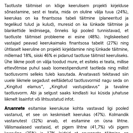
Taotluste täitmisel on kõige keerulisem projekti kirjelduse
sõnastamine, sest ei teata, mida on oluline välja tuua (24%),
keerukas on ka finantsosa tabeli täitmine (planeeritud ja
tegelikud tulud ja kulud), muresid on ka lünkade täitmise ja
blankettide leidmisega
, õnneks ligi pooled tunnistavad, et
taotluste täitmisel probleeme ei esine (48%). Ingliskeelsed
vastajad peavad keerukaimaks finantsosa tabelit (27%) ning
ühtlaselt keeruline on projekti kirjeldamine ning lünkade täitmine,
mõlemad 18%, siiski 46% ei pidanud taotluse täitmist keeruliseks.
Ühe liikme poolt on välja toodud mure, et esiteks ei teata, millise
ettevõtmise puhul saab loomestipendiumit taotleda ning millist
taotlusvormi selleks tuleb kasutada. Arvatavasti tekitavad siin
uuele liikmele segadust eeltäidetud taotlusvormid nagu seda on
„Kingitud elamus“, „Kingitud vastupidavus“ ja tavaline
taotlusvorm. Abi ja selgust saaks kindlasti kui küsida juhatuse
liikmelt lisainfot või lihtsustatud infot.
Aruannete
esitamise keerukuse kohta vastavad ligi pooled
vastanud, et see on keskmiselt keerukas (47%). Kolmandik
vastanutest (32%) arvab, et esitamine on üsna lihtne.
Välismaalased vastasid, et pigem lihtne (41,7%) või pigem