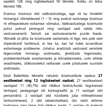
saadeti 126 ning ingliskeelseid 50 liikmele. Kokku on liidus
liikmeid 186.
Enamus küsimusi olid valikvastustega, aga oli ka hindelist
hinnangut võimaldavaid (1 – 5) ning avatud vastusega küsimusi
nt ettepanekute esitamise võimalus. Valikvastustega küsimuste
puhul polnud piiranguid ning vastajad said valida mitu
vastusevarianti. Samuti sai vastusevariante juurde lisada.
Võimalik oli jätta ka küsimusele vastamata nt liige, kes pole veel
stipendiumit taotlenud, ei tea ka, kas tal tuleb aruandluse
esitamisega probleeme. Juhatus analüüsib vastuseid senistele
tegevustele hinnangu andmiseks, järelduste tegemiseks,
probleemkohtade avastamiseks ja kõrvaldamiseks, uute sihtide
seadmiseks, üldkoosolekul valitavale uuele juhatusele suuniste
andmiseks.
Eesti Balletiliidu liikmete rahulolu küsimustikule saabus
27
eestikeelset ning 12 ingliskeelset vastust.
27 eestikeelsest
vastajast 11 (40,7%) olid riiklikus teatris/koolis tegutsevad
tantsijad, pedagoogid või koreograafid ja 11 vastajat olid
pensionärid. 2 vastajat olid nüüdseks juba mitteaktiivsed
tantsuinimesed, 2 olid vabakutselised, üks neist aktiivse
tantsijana ning teine tööl riiklikus koolis; 1 vastaja oli erakooli