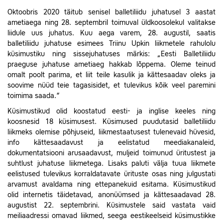
Oktoobris 2020 täitub senisel balletiliidu juhatusel 3 aastat
ametiaega ning 28. septembril toimuval üldkoosolekul valitakse
liidule uus juhatus.
Kuu aega varem, 28. augustil, saatis
balletiliidu juhatuse esimees Triinu Upkin liikmetele rahulolu
küsimustiku ning sissejuhatuses märkis: „Eesti Balletiliidu
praeguse juhatuse ametiaeg hakkab lõppema. Oleme teinud
omalt poolt parima, et liit teile kasulik ja kättesaadav oleks ja
soovime nüüd teie tagasisidet, et tulevikus kõik veel paremini
toimima saada.“
Küsimustikud olid koostatud eesti- ja inglise keeles ning
koosnesid 18 küsimusest. Küsimused puudutasid balletiliidu
liikmeks olemise põhjuseid, liikmestaatusest tulenevaid hüvesid,
info kättesaadavust ja eelistatud meediakanaleid,
dokumentatsiooni arusaadavust, muljeid toimunud üritustest ja
suhtlust juhatuse liikmetega. Lisaks paluti välja tuua liikmete
eelistused tulevikus korraldatavate ürituste osas ning julgustati
arvamust avaldama ning ettepanekuid esitama. Küsimustikud
olid internetis täidetavad, anonüümsed ja kättesaadavad 28.
augustist 22. septembrini. Küsimustele said vastata vaid
meiliaadressi omavad liikmed, seega eestikeelseid küsimustikke