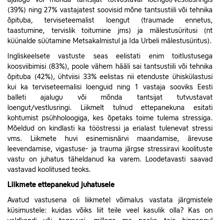
(39%) ning 27% vastajatest soovisid mõne tantsustiili või tehnika
õpituba, terviseteemalist loengut (traumade ennetus,
taastumine, tervislik toitumine jms) ja mälestusüritusi (nt
küünalde süütamine Metsakalmistul ja Ida Urbeli mälestusüritus).
Ingliskeelsete vastuste seas eelistati enim toitlustusega
koosviibimisi (83%), poole vähem hääli sai
tantsustiili või tehnika
õpituba
(42%), ühtviisi 33% eelistas nii etenduste ühiskülastusi
kui ka terviseteemalisi loenguid ning 1 vastaja sooviks Eesti
balleti ajalugu või mõnda tantsijat tutvustavat
loengut/vestlusringi.
Liikmelt tulnud ettepanekuna esitati
kohtumist psühholoogiga, kes õpetaks toime tulema stressiga.
Mõeldud on kindlasti ka tööstressi ja erialast tulenevat stressi
vms. Liikmete huvi esinemisnärvi maandamise, ärevuse
leevendamise, vigastuse- ja trauma järgse stressiravi koolituste
vastu on juhatus täheldanud ka varem. Loodetavasti saavad
vastavad koolitused teoks.
Liikmete ettepanekud juhatusele
Avatud vastusena oli liikmetel võimalus vastata järgmistele
küsimustele: kuidas võiks liit teile veel kasulik olla? Kas on