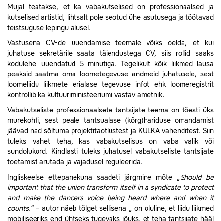
Mujal teatakse, et ka vabakutselised on professionaalsed ja
kutselised artistid, lihtsalt pole seotud ühe asutusega ja töötavad
teistsuguse lepingu alusel.
Vastusena CV-de uuendamise teemale võiks öelda, et kui
juhatuse sekretärile saata täiendustega CV, siis rollid saaks
kodulehel uuendatud 5 minutiga.
Tegelikult kõik liikmed lausa
peaksid saatma oma loometegevuse andmeid juhatusele, sest
loomeliidu liikmete erialase tegevuse infot ehk loomeregistrit
kontrollib ka kultuuriministeeriumi vastav ametnik.
Vabakutseliste professionaalsete tantsijate teema on tõesti üks
murekohti, sest peale tantsualase (kõrg)hariduse omandamist
jäävad nad sõltuma projektitaotlustest ja KULKA vahenditest. Siin
tuleks vahet teha, kas vabakutselisus on vaba valik või
sundolukord. Kindlasti tuleks juhatusel vabakutseliste tantsijate
toetamist arutada ja vajadusel reguleerida.
Ingliskeelse ettepanekuna saadeti järgmine mõte „
Should be
important that the union transform itself in a syndicate to protect
and make the dancers voice being heard where and when it
counts
.“ – autor näeb tõlget sellisena „ on oluline, et liidu liikmed
mobiliseeriks end ühtseks tugevaks jõuks, et teha tantsijate hääl