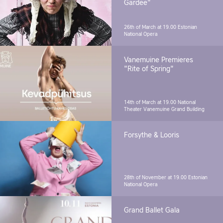
Gardee"
26th of March at 19.00
Estonian
National Opera
Vanemuine Premieres
"Rite of Spring"
14th of March at 19.00
National
Theater Vanemuine Grand Building
Forsythe & Looris
28th of November at 19.00
Estonian
National Opera
Grand Ballet Gala