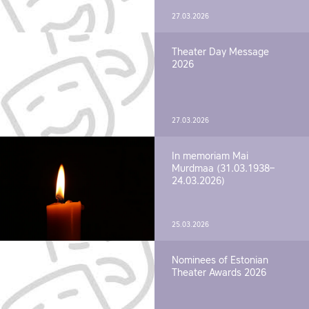
27.03.2026
Theater Day Message
2026
27.03.2026
In memoriam Mai
Murdmaa (31.03.1938–
24.03.2026)
25.03.2026
Nominees of Estonian
Theater Awards 2026