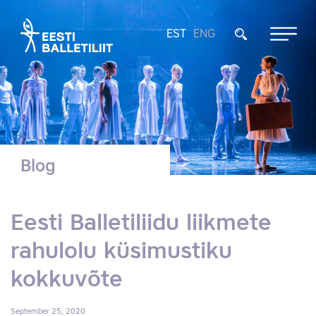
EST
ENG
Blog
Eesti Balletiliidu liikmete
rahulolu küsimustiku
kokkuvõte
September 25, 2020