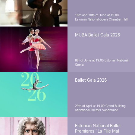
18th and 20th of June at 19.00
Estonian National Opera Chamber Hall
MUBA Ballet Gala 2026
8th of June at 19.00
Estonian National
Opera
Ballet Gala 2026
29th of April at 19.00
Grand Building
of National Theater Vanemuine
Estonian National Ballet
Premieres "La Fille Mal