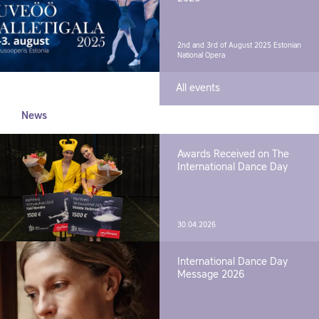
2nd and 3rd of August 2025
Estonian
National Opera
All events
News
Awards Received on The
International Dance Day
30.04.2026
International Dance Day
Message 2026