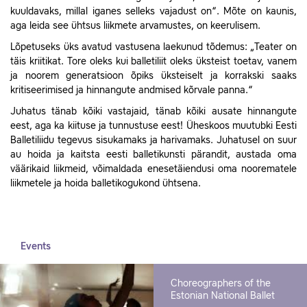
kuuldavaks, millal iganes selleks vajadust on“. Mõte on kaunis,
aga leida see ühtsus liikmete arvamustes, on keerulisem.
Lõpetuseks üks avatud vastusena laekunud tõdemus: „Teater on
täis kriitikat. Tore oleks kui balletiliit oleks üksteist toetav, vanem
ja noorem generatsioon õpiks üksteiselt ja korrakski saaks
kritiseerimised ja hinnangute andmised kõrvale panna.“
Juhatus tänab kõiki vastajaid, tänab kõiki ausate hinnangute
eest, aga ka kiituse ja tunnustuse eest! Üheskoos muutubki Eesti
Balletiliidu tegevus sisukamaks ja harivamaks. Juhatusel on suur
au hoida ja kaitsta eesti balletikunsti pärandit, austada oma
väärikaid liikmeid, võimaldada enesetäiendusi oma noorematele
liikmetele ja hoida balletikogukond ühtsena.
Events
Choreographers of the
Estonian National Ballet