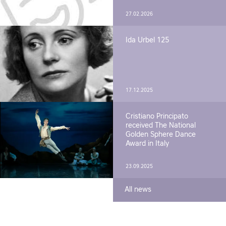
27.02.2026
Ida Urbel 125
17.12.2025
Cristiano Principato
received The National
Golden Sphere Dance
Award in Italy
23.09.2025
All news