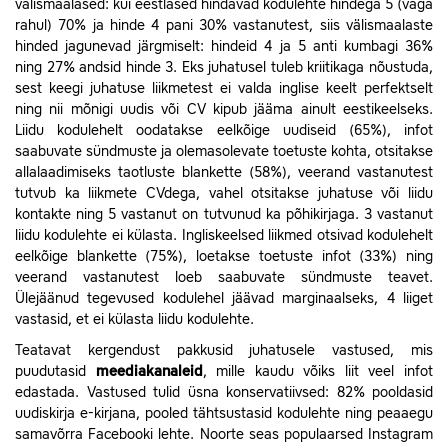
välismaalased: kui eestlased hindavad kodulehte hindega 5 (väga
rahul) 70% ja hinde 4 pani 30% vastanutest, siis välismaalaste
hinded jagunevad järgmiselt: hindeid 4 ja 5 anti kumbagi 36%
ning 27% andsid hinde 3. Eks juhatusel tuleb kriitikaga nõustuda,
sest keegi juhatuse liikmetest ei valda inglise keelt perfektselt
ning nii mõnigi uudis või CV kipub jääma ainult eestikeelseks.
Liidu kodulehelt oodatakse eelkõige
uudiseid (65%), infot
saabuvate sündmuste ja olemasolevate toetuste kohta, otsitakse
allalaadimiseks taotluste blankette
(58%), veerand vastanutest
tutvub ka liikmete CVdega, vahel otsitakse juhatuse või liidu
kontakte ning 5 vastanut on tutvunud ka põhikirjaga. 3 vastanut
liidu kodulehte ei külasta.
Ingliskeelsed liikmed otsivad kodulehelt
eelkõige blankette (75%), loetakse toetuste infot
(33%) ning
veerand vastanutest loeb saabuvate sündmuste teavet.
Ülejäänud tegevused kodulehel jäävad marginaalseks, 4 liiget
vastasid, et ei külasta liidu kodulehte.
Teatavat kergendust pakkusid juhatusele vastused, mis
puudutasid
meediakanaleid
, mille kaudu võiks liit veel infot
edastada. Vastused tulid üsna konservatiivsed: 82% pooldasid
uudiskirja e-kirjana, pooled tähtsustasid kodulehte ning peaaegu
samavõrra Facebooki lehte. Noorte seas populaarsed Instagram