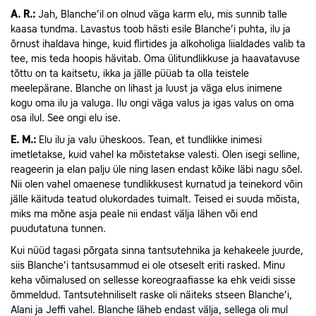
A.
R.:
Jah, Blanche’il on olnud väga karm elu, mis sunnib talle
kaasa tundma. Lavastus toob hästi esile Blanche’i puhta, ilu ja
õrnust ihaldava hinge, kuid flirtides ja alkoholiga liialdades valib ta
tee, mis teda hoopis hävitab. Oma ülitundlikkuse ja haavatavuse
tõttu on ta kaitsetu, ikka ja jälle püüab ta olla teistele
meelepärane. Blanche on lihast ja luust ja väga elus inimene
kogu oma ilu ja valuga. Ilu ongi väga valus ja igas valus on oma
osa ilul. See ongi elu ise.
E.
M.:
Elu ilu ja valu üheskoos. Tean, et tundlikke inimesi
imetletakse, kuid vahel ka mõistetakse valesti. Olen isegi selline,
reageerin ja elan palju üle ning lasen endast kõike läbi nagu sõel.
Nii olen vahel omaenese tundlikkusest kurnatud ja teinekord võin
jälle käituda teatud olukordades tuimalt. Teised ei suuda mõista,
miks ma mõne asja peale nii endast välja lähen või end
puudutatuna tunnen.
Kui nüüd tagasi põrgata sinna tantsutehnika ja kehakeele juurde,
siis Blanche’i tantsusammud ei ole otseselt eriti rasked. Minu
keha võimalused on sellesse koreograafiasse ka ehk veidi sisse
õmmeldud. Tantsutehniliselt raske oli näiteks stseen Blanche’i,
Alani ja Jeffi vahel. Blanche läheb endast välja, sellega oli mul