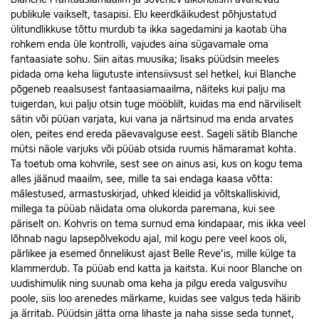
publikule vaikselt, tasapisi. Elu keerdkäikudest põhjustatud
ülitundlikkuse tõttu murdub ta ikka sagedamini ja kaotab üha
rohkem enda üle kontrolli, vajudes aina sügavamale oma
fantaasiate sohu. Siin aitas muusika; lisaks püüdsin meeles
pidada oma keha liigutuste intensiivsust sel hetkel, kui Blanche
põgeneb reaalsusest fantaasiamaailma, näiteks kui palju ma
tuigerdan, kui palju otsin tuge mööblilt, kuidas ma end närviliselt
sätin või püüan varjata, kui vana ja närtsinud ma enda arvates
olen, peites end ereda päevavalguse eest. Sageli sätib Blanche
mütsi näole varjuks või püüab otsida ruumis hämaramat kohta.
Ta toetub oma kohvrile, sest see on ainus asi, kus on kogu tema
alles jäänud maailm, see, mille ta sai endaga kaasa võtta:
mälestused, armastuskirjad, uhked kleidid ja võltskalliskivid,
millega ta püüab näidata oma olukorda paremana, kui see
päriselt on. Kohvris on tema surnud ema kindapaar, mis ikka veel
lõhnab nagu lapsepõlvekodu ajal, mil kogu pere veel koos oli,
pärlikee ja esemed õnnelikust ajast Belle Reve’is, mille külge ta
klammerdub. Ta püüab end katta ja kaitsta. Kui noor Blanche on
uudishimulik ning suunab oma keha ja pilgu ereda valgusvihu
poole, siis loo arenedes märkame, kuidas see valgus teda häirib
ja ärritab. Püüdsin jätta oma lihaste ja naha sisse seda tunnet,