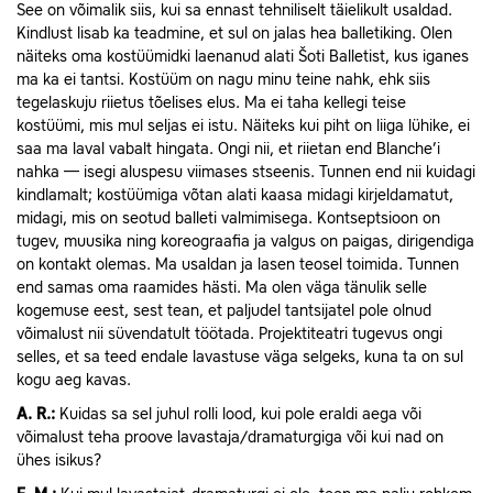
See on võimalik siis, kui sa ennast tehniliselt täielikult usaldad.
Kindlust lisab ka teadmine, et sul on jalas hea balletiking. Olen
näiteks oma kostüümidki laenanud alati Šoti Balletist, kus iganes
ma ka ei tantsi. Kostüüm on nagu minu teine nahk, ehk siis
tegelaskuju riietus tõelises elus. Ma ei taha kellegi teise
kostüümi, mis mul seljas ei istu. Näiteks kui piht on liiga lühike, ei
saa ma laval vabalt hingata. Ongi nii, et riietan end Blanche’i
nahka — isegi aluspesu viimases stseenis. Tunnen end nii kuidagi
kindlamalt; kostüümiga võtan alati kaasa midagi kirjeldamatut,
midagi, mis on seotud balleti valmimisega. Kontseptsioon on
tugev, muusika ning koreograafia ja valgus on paigas, dirigendiga
on kontakt olemas. Ma usaldan ja lasen teosel toimida. Tunnen
end samas oma raamides hästi. Ma olen väga tänulik selle
kogemuse eest, sest tean, et paljudel tantsijatel pole olnud
võimalust nii süvendatult töötada. Projektiteatri tugevus ongi
selles, et sa teed endale lavastuse väga selgeks, kuna ta on sul
kogu aeg kavas.
A.
R.:
Kuidas sa sel juhul rolli lood, kui pole eraldi aega või
võimalust teha proove lavastaja/dramaturgiga või kui nad on
ühes isikus?