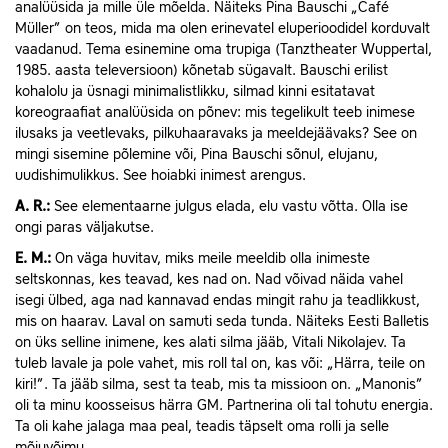
analüüsida ja mille üle mõelda. Näiteks Pina Baus­chi „Café
Müller” on teos, mida ma olen erinevatel eluperioodidel korduvalt
vaadanud. Tema esinemine oma trupiga (Tanztheater Wuppertal,
1985. aasta televersioon) kõnetab sügavalt. Bauschi erilist
kohalolu ja üsnagi minimalistlikku, silmad kinni esitatavat
koreograafiat analüüsida on põnev: mis tegelikult teeb inimese
ilusaks ja veetlevaks, pilkuhaaravaks ja meeldejäävaks? See on
mingi sisemine põlemine või, Pina Bauschi sõnul, elujanu,
uudishimulikkus. See hoiabki inimest arengus.
A.
R.:
See elementaarne julgus elada, elu vastu võtta. Olla ise
ongi paras väljakutse.
E.
M.:
On väga huvitav, miks meile meeldib olla inimeste
seltskonnas, kes teavad, kes nad on. Nad võivad näida vahel
isegi ülbed, aga nad kannavad endas mingit rahu ja teadlikkust,
mis on haarav. Laval on samuti seda tunda. Näiteks Eesti Balletis
on üks selline inimene, kes alati silma jääb, Vitali Nikolajev. Ta
tuleb lavale ja pole vahet, mis roll tal on, kas või: „Härra, teile on
kiri!”. Ta jääb silma, sest ta teab, mis ta missioon on. „Manonis”
oli ta minu koosseisus härra GM. Partnerina oli tal tohutu energia.
Ta oli kahe jalaga maa peal, teadis täpselt oma rolli ja selle
mõjuvõimu.