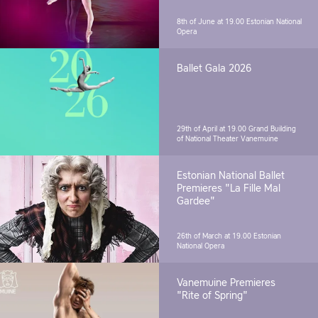
8th of June at 19.00
Estonian National
Opera
Ballet Gala 2026
29th of April at 19.00
Grand Building
of National Theater Vanemuine
Estonian National Ballet
Premieres "La Fille Mal
Gardee"
26th of March at 19.00
Estonian
National Opera
Vanemuine Premieres
"Rite of Spring"