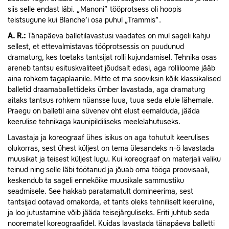
siis selle endast läbi. „Manoni” tööprotsess oli hoopis
teistsugune kui Blanche’i osa puhul „Trammis”.
A. R.:
Tänapäeva balletilavastusi vaadates on mul sageli kahju
sellest, et ettevalmistavas tööprotsessis on puudunud
dramaturg, kes toetaks tantsijat rolli kujundamisel. Tehnika osas
areneb tantsu esituskvaliteet jõudsalt edasi, aga rolliloome jääb
aina rohkem tagaplaanile. Mitte et ma sooviksin kõik klassikalised
balletid draamaballettideks ümber lavastada, aga dramaturg
aitaks tantsus rohkem nüansse luua, tuua seda elule lähemale.
Praegu on balletil aina süvenev oht elust eemalduda, jääda
keerulise tehnikaga kaunipildiliseks meelelahutuseks.
Lavastaja ja koreograaf ühes isikus on aga tohutult keerulises
olukorras, sest ühest küljest on tema ülesandeks n-ö lavastada
muusikat ja teisest küljest lugu. Kui koreograaf on materjali valiku
teinud ning selle läbi töötanud ja jõuab oma tööga proovisaali,
keskendub ta sageli ennekõike muusikale sammustiku
seadmisele. See hakkab paratamatult domineerima, sest
tantsijad ootavad omakorda, et tants oleks tehniliselt keeruline,
ja loo jutustamine võib jääda teisejärguliseks. Eriti juhtub seda
noorematel koreograafidel. Kuidas lavastada tänapäeva balletti