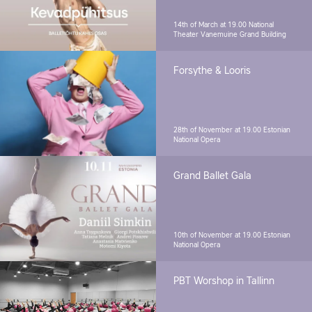
14th of March at 19.00
National
Theater Vanemuine Grand Building
Forsythe & Looris
28th of November at 19.00
Estonian
National Opera
Grand Ballet Gala
10th of November at 19.00
Estonian
National Opera
PBT Worshop in Tallinn