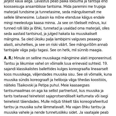
järjest kaua aega. Lavastus peab paika loksuma ja tantsija end
koosseisuga ansamblisse tantsima. Mida paremini me trupiga
materjali tundsime ja tunnetasime, seda mängulisemalt me
sellele lähenesime. Lubasin ka mõne etenduse käigus endale
mingi meeleoluga kaasa minna. Ja see on tõeliselt mõnus, kui
tunned rolli läbi ja lõhki, tunnetad ja usaldad oma materjali, olles
seda aastaid tantsinud, ja julged hakata ka muusikaliselt
mängima. Sa oled üksiku palja lambipirni valguses peaaegu
alasti, ainuhetkes, ja see on riski väärt. See mängurõõm annab
tantsijale väga palju tagasi. See on hetk, mil sünnib maagia.
A.
R.:
Minule on selline muusikaga mängimine alati imponeerinud.
Tantsu ja liikumise vahel on võimalik luua erinevaid suhteid. 19.
sajandi klassikalistes ballettides kulges koreograafia lineaarselt
koos muusikaga, väljendades muusika sisu. See oli võimalik, kuna
muusika sündis koreograafi ja helilooja väga tihedas koostöös,
näiteks Tšaikovski ja Petipa puhul. Meie kaasaegses
tantsumaailmas on aga ka sellist partnerlust, kus muusika ja
tants toetavad teineteist sajaprotsendiliselt kattumata või isegi
teineteist täiendades. Mulle mõjub tihkelt täis koreografeeritud
tantsu ja muusika suhe lämmatavalt. Ma vajan õhku tantsu ja
muusika vahele ja nende tunnetuslikku sidet. Ja vaatajale peab