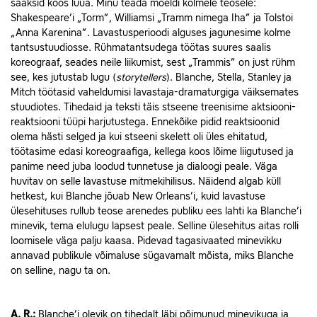
saaksid koos luua. Minu teada mõeldi kolmele teosele:
Shakespeare’i „Torm”, Williamsi „Tramm nimega Iha” ja Tolstoi
„Anna Karenina”. Lavastusperioodi alguses jagunesime kolme
tantsustuudiosse. Rühmatantsudega töötas suures saalis
koreograaf, seades neile liikumist, sest „Trammis” on just rühm
see, kes jutustab lugu (
storytellers
). Blanche, Stella, Stanley ja
Mitch töötasid vaheldumisi lavastaja-dramaturgiga väiksemates
stuudiotes. Tihedaid ja teksti täis stseene treenisime aktsiooni-
reaktsiooni tüüpi harjutustega. Ennekõike pidid reaktsioonid
olema hästi selged ja kui stseeni skelett oli üles ehitatud,
töötasime edasi koreograafiga, kellega koos lõime liigutused ja
panime need juba loodud tunnetuse ja dialoogi peale. Väga
huvitav on selle lavastuse mitmekihilisus. Näidend algab küll
hetkest, kui Blanche jõuab New Orleans’i, kuid lavastuse
ülesehituses rullub teose arenedes publiku ees lahti ka Blanche’i
minevik, tema elulugu lapsest peale. Selline ülesehitus aitas rolli
loomisele väga palju kaasa. Pidevad tagasivaated minevikku
annavad publikule võimaluse sügavamalt mõista, miks Blanche
on selline, nagu ta on.
A.
R.:
Blanche’i olevik on tihedalt läbi põimunud minevikuga ja