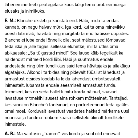
lähenemine teeb peategelase koos kõigi tema probleemidega
elusaks ja inimlikuks.
E.
M.:
Blanche eksleb ja karistab end. Häbi, mida ta endas
kannab, on nagu halvav mürk. Iga kord, kui ta oma minevikku
uuesti läbi elab, hävitab ning mürgitab ta end häbisse uppudes.
Blanche ei luba endal õnnelik olla, sest mälestused tõmbavad
teda ikka ja jälle tagasi sellesse eluhetke, mil ta ütles oma
abikaasale: „Sa tülgastad mind!” See lause käib tegelikult ka
näidendist mitmeid kordi läbi. Häbi ja suutmatus endale
andestada ning ülim tundlikkus said tema hävitajaks ja allakäigu
algatajaks. Alkoholi tarbides ning pidevalt füüsilist lähedust ja
armastust otsides loodab ta leida lahendust ümbritsevatelt
inimestelt, lubamata endale seesmiselt armastust tunda.
Inimesed, kes on seda balletti mitu korda näinud, saavad
lavastuse mitmekihilisusest aina rohkem mõtteainet. Tantsijad,
kes siiani on Blanche’i tantsinud, on portreteerinud teda igaüks
omal moel. Korduvalt lavastust vaadates hakkad märkama uusi
nüansse ja tundma rohkem kaasa sellistele ülimalt tundlikele
inimestele.
A.
R.:
Ma vaatasin „Trammi” viis korda ja seal olid erinevad