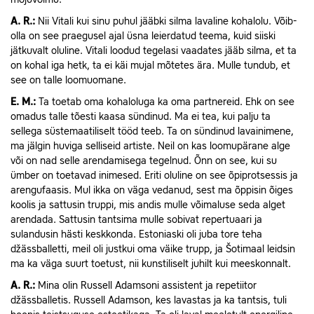
A.
R.:
Nii Vitali kui sinu puhul jääbki silma lavaline kohalolu. Võib-
olla on see praegusel ajal üsna leierdatud teema, kuid siiski
jätkuvalt oluline. Vitali loodud tegelasi vaadates jääb silma, et ta
on kohal iga hetk, ta ei käi mujal mõtetes ära. Mulle tundub, et
see on talle loomuomane.
E.
M.:
Ta toetab oma kohaloluga ka oma partnereid. Ehk on see
omadus talle tõesti kaasa sündinud. Ma ei tea, kui palju ta
sellega süstemaatiliselt tööd teeb. Ta on sündinud lavainimene,
ma jälgin huviga selliseid artiste. Neil on kas loomupärane alge
või on nad selle arendamisega tegelnud. Õnn on see, kui su
ümber on toetavad inimesed. Eriti oluline on see õpiprotsessis ja
arengufaasis. Mul ikka on väga vedanud, sest ma õppisin õiges
koolis ja sattusin truppi, mis andis mulle võimaluse seda alget
arendada. Sattusin tantsima mulle sobivat repertuaari ja
sulandusin hästi keskkonda. Estoniaski oli juba tore teha
džässballetti, meil oli justkui oma väike trupp, ja Šotimaal leidsin
ma ka väga suurt toetust, nii kunstiliselt juhilt kui meeskonnalt.
A.
R.:
Mina olin Russell Adamsoni assistent ja repetiitor
džässballetis. Russell Adamson, kes lavastas ja ka tantsis, tuli