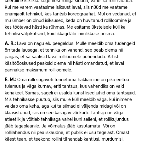
keeruline isiklikku kogemust rolliga siduda, vahel ka rolli nautida.
Kui me varem vaatasime isiksust laval, siis nüüd me vaatame
enamjaolt tehnikut, kes tantsib koreograafiat. Mul on vedanud, et
mu ümber on olnud isiksused, keda on huvitanud rolliloomine ja
kes töötavad hästi ka rühmas. Me esitame üksteisele küll ka
tehnilisi väljakutseid, kuid ikkagi läbi inimlikkuse prisma.
A.
R.:
Lava on nagu elu peegeldus. Mulle meeldib oma tudengeid
õrritada lausega, et tehnika on vahend, see peab olema nii
paigas, et sa saaksid laval rolliloomele pühenduda. Artisti
käsitööoskused peaksid olema nii hästi omandatud, et laval
pannakse maksimum rolliloomele.
E.
M.:
Oma rolli sügavuti tunnetama hakkamine on pika eeltöö
tulemus ja väga kurnav, eriti tantsus, kus vahendiks on vaid
kehakeel. Samas, sageli ei usalda kunstilised juhid oma tantsijaid.
Mis tehnikasse puutub, siis mulle küll meeldib väga, kui inimene
valdab oma keha, aga kui ta silmad ei väljenda midagi või on
klaasistunud, siis on see kas igav või kurb. Tantsija on väga
atleetlik ja võitleb tehnikaga vahel kuni selleni, et rollikujundus
jääb tagaplaanile. Ja võimalus jääb kasutamata. Või on
rollilahendus nii pealiskaudne, et publik ei usu tegelast. Omast
käest tean, et teekond rollini tähendab kahtlusi, murdumisi,