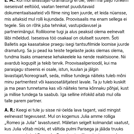
E.
M.:
Kui mul lavastajat-dramaturgi ei ole, teen ma palju rohkem
iseseisvat eeltööd, vaatan teemat puudutavaid
dokumentaalsaateid või filme ning loen juurde, et leida nüansse,
mis aitaksid mul rolli kujundada. Proovisaalis ma enam sellega ei
tegele. Siis on rõhk juba tehnikal, vastupidavusel ja
partnerimängul. Rolliloome tugi ja alus peaksid olema eelnevalt
läbi mõeldud. Iseseisva töö osakaal on oluliselt suurem. Šoti
Balletis aga kaasatakse praegu isegi tantsufilmide loomise juurde
dramaturg. Sa ju pead ka teiste tegelaste jaoks olemas olema,
tundma lisaks omaenese kehakeelele ka nende reaktsioone. Nii
avardub kogupilt ja tekib tervik. Proovisaaliperioodil, kui ma
parasjagu stseenis ei osale, istun, kuulan ja jälgin
lavastajat/koreograafi, seda, millise tundega näiteks tuleb mõni
minu partneritest või kaasosatäitjatest lavale. Ta ju tuleb kuskilt
ja ma pean tunnetama kas või näiteks tema kõnnaku põhjal, kust
ja millise tundega ta saabub. Iga selline infokild aitab mul olla
talle parem partner.
A.
R.:
Keegi ei tule ju sisse nii-öelda lava tagant, vaid mingist
eelnevast tegevusest. Mul on kogemus Julia amme rolliga
„Romeo ja Julia” lavastusest. Mäletan selgelt kolmandat vaatust,
kus Julia võtab mürki, et vältida pulmi Parisega ja jääda truuks