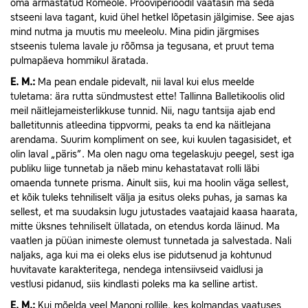
oma armastatud Romeole. Prooviperioodil vaatasin ma seda
stseeni lava tagant, kuid ühel hetkel lõpetasin jälgimise. See ajas
mind nutma ja muutis mu meeleolu. Mina pidin järgmises
stseenis tulema lavale ju rõõmsa ja tegusana, et pruut tema
pulmapäeva hommikul äratada.
E.
M.:
Ma pean endale pidevalt, nii laval kui elus meelde
tuletama: ära rutta sündmustest ette! Tallinna Balletikoolis olid
meil näitlejameisterlikkuse tunnid. Nii, nagu tantsija ajab end
balletitunnis atleedina tippvormi, peaks ta end ka näitlejana
arendama. Suurim kompliment on see, kui kuulen tagasisidet, et
olin laval „päris”. Ma olen nagu oma tegelaskuju peegel, sest iga
publiku liige tunnetab ja näeb minu kehastatavat rolli läbi
omaenda tunnete prisma. Ainult siis, kui ma hoolin väga sellest,
et kõik tuleks tehniliselt välja ja esitus oleks puhas, ja samas ka
sellest, et ma suudaksin lugu jutustades vaatajaid kaasa haarata,
mitte üksnes tehniliselt üllatada, on etendus korda läinud. Ma
vaatlen ja püüan inimeste olemust tunnetada ja salvestada. Nali
naljaks, aga kui ma ei oleks elus ise pidutsenud ja kohtunud
huvitavate karakteritega, nendega intensiivseid vaidlusi ja
vestlusi pidanud, siis kindlasti poleks ma ka selline artist.
E.
M.:
Kui mõelda veel Manoni rollile, kes kolmandas vaatuses