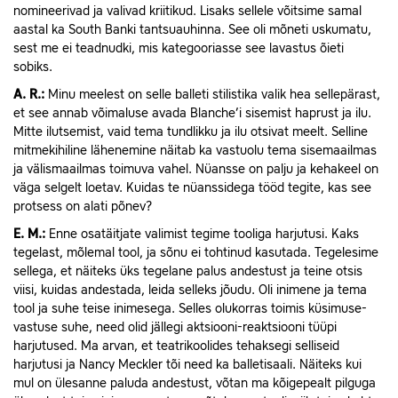
nomineerivad ja valivad kriitikud. Lisaks sellele võitsime samal
aastal ka South Banki tantsuauhinna. See oli mõneti uskumatu,
sest me ei teadnudki, mis kategooriasse see lavastus õieti
sobiks.
A.
R.:
Minu meelest on selle balleti stilistika valik hea sellepärast,
et see annab võimaluse avada Blanche’i sisemist haprust ja ilu.
Mitte ilutsemist, vaid tema tundlikku ja ilu otsivat meelt. Selline
mitmekihiline lähenemine näitab ka vastuolu tema sisemaailmas
ja välismaailmas toimuva vahel. Nüansse on palju ja kehakeel on
väga selgelt loetav. Kuidas te nüanssidega tööd tegite, kas see
protsess on alati põnev?
E.
M.:
Enne osatäitjate valimist tegime tooliga harjutusi. Kaks
tegelast, mõlemal tool, ja sõnu ei tohtinud kasutada. Tegelesime
sellega, et näiteks üks tegelane palus andestust ja teine otsis
viisi, kuidas andestada, leida selleks jõudu. Oli inimene ja tema
tool ja suhe teise inimesega. Selles olukorras toimis küsimuse-
vastuse suhe, need olid jällegi aktsiooni-reaktsiooni tüüpi
harjutused. Ma arvan, et teatrikoolides tehaksegi selliseid
harjutusi ja Nancy Meckler tõi need ka balletisaali. Näiteks kui
mul on ülesanne paluda andestust, võtan ma kõigepealt pilguga