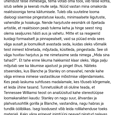
ühendust teise inimesega, tema võtab oma tooli, viib teise kohta,
istub sellele ja keerab mulle selja. Nüüd vastan mina omakorda
reaktsiooniga tema käitumisele. Tuleb olla suuteline looma
dialoogi sisemise pingestatuse kaudu, minimaalsete liigutuste,
vahendite ja hoiakuga. Nende harjutuste eesmärk oli õpetada
artistile, et reaktsioon peab tulema keha ja hinge seest ning
olema sealjuures hästi aus ja vahetu. Mitte et sa reageerid
kuidagi formaalselt ja pinnapealselt, vaid sa püüad enda sees
väga ausalt ja loomulikult avastada seda, kuidas oleks võimalik
teist inimest kõnetada, mõjutada, küsitleda, pingestada. See oli
väga huvitav harjutus ja me nimetasime seda nimega „Mida sina
tahad?”. Et tahe enne liikuma hakkamist klaar oleks. Väga palju
mõjutab see ka liikumise ajastust ja pinget õhus. Näiteks
stseenides, kus Blan­che ja Stanley on omavahel, nende kahe
väga erineva inimese vastastikuse mõistmise väljendamiseks.
Kes peab laskuma suhtluses madalamale, kes tõuseb kõrgemale,
et leida ühine tasand. Tunnetuslikult oli oluline teada, et
Tennessee Williamsi teost on analüüsitud kahe stereotüüpse
loomakarakteri kaudu: Stanley on nagu suur, ähvardav ja
plahvatusohtlik gorilla ja Blan­che, vastandina, nagu habras ja
tundlik ööliblikas. Isegi loodusest võib leida rollilahenduse toeks
materjali. Kaks väga erinevat inimtüüpi peavad piiratud palavas