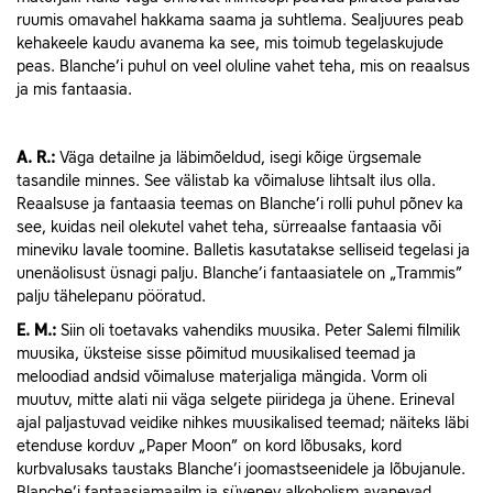
ruumis omavahel hakkama saama ja suhtlema. Sealjuures peab
kehakeele kaudu avanema ka see, mis toimub tegelaskujude
peas. Blanche’i puhul on veel oluline vahet teha, mis on reaalsus
ja mis fantaasia.
A.
R.:
Väga detailne ja läbimõeldud, isegi kõige ürgsemale
tasandile minnes. See välistab ka võimaluse lihtsalt ilus olla.
Reaalsuse ja fantaasia teemas on Blanche’i rolli puhul põnev ka
see, kuidas neil olekutel vahet teha, sürreaalse fantaasia või
mineviku lavale toomine. Balletis kasutatakse selliseid tegelasi ja
unenäolisust üsnagi palju. Blanche’i fantaasiatele on „Trammis”
palju tähelepanu pööratud.
E.
M.:
Siin oli toetavaks vahendiks muusika. Peter Salemi filmilik
muusika, üksteise sisse põimitud muusikalised teemad ja
meloodiad andsid võimaluse materjaliga mängida. Vorm oli
muutuv, mitte alati nii väga selgete piiridega ja ühene. Erineval
ajal paljastuvad veidike nihkes muusikalised teemad; näiteks läbi
etenduse korduv „Paper Moon” on kord lõbusaks, kord
kurbvalusaks taustaks Blanche’i joomastseenidele ja lõbujanule.
Blanche’i fantaasiamaailm ja süvenev alkoholism avanevad