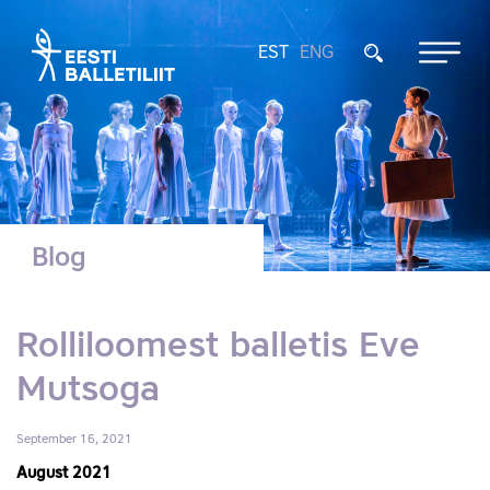
EST
ENG
Blog
Rolliloomest balletis Eve
Mutsoga
September 16, 2021
August 2021