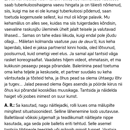
saab tuberkuloosihaigena vaevu hingata ja on täiesti nõrkenud,
siis, kuigi ma ise ei ole kunagi tuberkuloosi põdenud, saan
toetuda kogemusele sellest, kui mul oli kõrge palavik. Mu
kehamälus on alles see, kuidas ma siis tuigerdades kõndisin,
vaevaline raskusjõu üleminek ühelt jalalt teisele ja valutavad
lihased… Samas on tahe edasi liikuda, kuigi endal pole jõudu
ollagi… Mäletan kolmanda vaatuse
pas de
deux’
d
,
kus keha
laperdab, käed ei jaksa partnerist kinni hoida, oled lõtvunud,
poolsurnud, kuid ometigi veel elus. Ja samal ajal tantsid väga
rasket koreograafiat. Vaadates hiljem videot, ehmatasin, et ma
kukkusin peaaegu peaga põrandale. Baleriinina pead toetuma
oma keha teljele ja keskusele, et partner suudaks su keha
väntsutada ja tõsteid teha, ja õhus pead sa olema ühtaegu lõtv
ja tugev… Jalad peavad olema õiges asendis ja pöörde kiirus nii
õhus kui põrandal kooskõlas muusikaga. Tantsida ja näidelda
haiget või joobes inimest on suur kunst.
A.
R.:
Sa kasutad, nagu näitlejadki, rolli luues oma mälupilte
mingitest situatsioonidest. Selline lähenemine loob usutavuse.
Balletilaval võikski julgemalt ja teadlikumalt näitlejate nippe
kasutada, aga seda pole balletis eriti tehtud. Selle asemel
tantsija tihtipeale teeskleb või mängib mingit tunnet. Vaataja