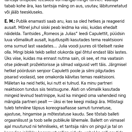
tabab kohe ära, kas tantsija mäng on aus, usutav, läbitunnetatud
või jääb teeskluseks.
E.
M.:
Publik enamasti saab aru, kas sa oled hetkes ja reageerid
ausalt. Mõnel juhul siiski peab leidma ka viisi, kuidas ehedalt
näidelda. Tantsides „Romeos ja Julias” leedi Capulettit, püüdsin
luua võimalikult ausalt, kujutluspilti kasutades tema reaktsiooni
oma surnud last vaadates… Julia voodi juures oli tõeliselt raske
olla. Mingi blokk tekib sellist olukorda igal õhtul endast läbi lastes.
Üks viise, kuidas ma ennast nutma sain, oli see, et ma vaatasin
otse pidevalt prožektorisse ja silmad valgusid vett täis. Järgmisel
hetkel pöördusin senjoor Capuletti poole ja silmi pilgutades
pisarad voolasid, see omakorda käivitas temas reaktsiooni.
Mäletan ka neid hetki, kui nutt ei tulnud. Ka minu partneri
reaktsioon tundus siis teistsugune. Alati on võimalik kasutada
mingeid levinud teatrinippe, kuid ka mingeid oma vahendeid ning
mängida partneri pealt — üksi ei tee keegi midagi ära. Mõistagi
tuleb tehniline täpsus koreograafiasse samuti tunnetuse,
ajastuse, hingamise ja mõtestatuse kaudu. See tõstab balleti
orgaanilisust ja toob selle publikule lähemale. Ballett on viimasel
ajal muutunud nii tehniliseks, et tantsija närv on pingul ja tal on