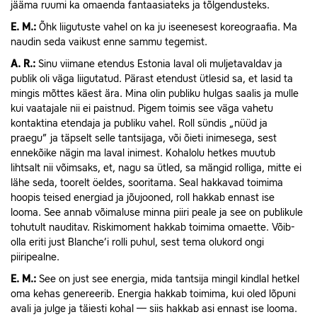
jääma ruumi ka omaenda fantaasiateks ja tõlgendusteks.
E.
M.:
Õhk liigutuste vahel on ka ju iseenesest koreograafia. Ma
naudin seda vaikust enne sammu tegemist.
A.
R.:
Sinu viimane etendus Estonia laval oli muljetavaldav ja
publik oli väga liigutatud. Pärast etendust ütlesid sa, et lasid ta
mingis mõttes käest ära. Mina olin publiku hulgas saalis ja mulle
kui vaatajale nii ei paistnud. Pigem toimis see väga vahetu
kontaktina etendaja ja publiku vahel. Roll sündis „nüüd ja
praegu” ja täpselt selle tantsijaga, või õieti inimesega, sest
ennekõike nägin ma laval inimest. Kohalolu hetkes muutub
lihtsalt nii võimsaks, et, nagu sa ütled, sa mängid rolliga, mitte ei
lähe seda, toorelt öeldes, sooritama. Seal hakkavad toimima
hoopis teised energiad ja jõujooned, roll hakkab ennast ise
looma. See annab võimaluse minna piiri peale ja see on publikule
tohutult nauditav. Riskimoment hakkab toimima omaette. Võib-
olla eriti just Blanche’i rolli puhul, sest tema olukord ongi
piiripealne.
E.
M.:
See on just see energia, mida tantsija mingil kindlal hetkel
oma kehas genereerib. Energia hakkab toimima, kui oled lõpuni
avali ja julge ja täiesti kohal — siis hakkab asi ennast ise looma.