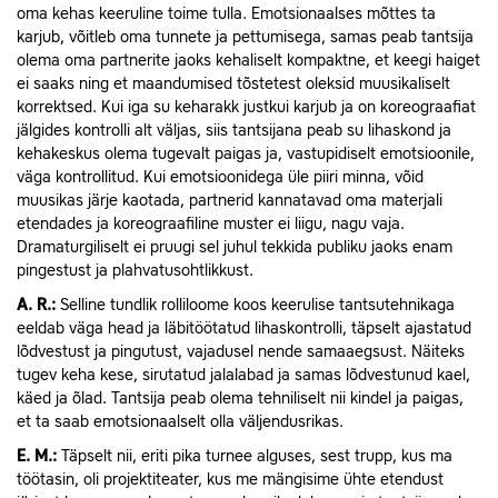
oma kehas keeruline toime tulla. Emotsionaalses mõttes ta
karjub, võitleb oma tunnete ja pettumisega, samas peab tantsija
olema oma partnerite jaoks kehaliselt kompaktne, et keegi haiget
ei saaks ning et maandumised tõstetest oleksid muusikaliselt
korrektsed. Kui iga su keharakk justkui karjub ja on koreograafiat
jälgides kontrolli alt väljas, siis tantsijana peab su lihaskond ja
kehakeskus olema tugevalt paigas ja, vastupidiselt emotsioonile,
väga kontrollitud. Kui emotsioonidega üle piiri minna, võid
muusikas järje kaotada, partnerid kannatavad oma materjali
etendades ja koreograafiline muster ei liigu, nagu vaja.
Dramaturgiliselt ei pruugi sel juhul tekkida publiku jaoks enam
pingestust ja plahvatusohtlikkust.
A. R.:
Selline tundlik rolliloome koos keerulise tantsutehnikaga
eeldab väga head ja läbitöötatud lihaskontrolli, täpselt ajastatud
lõdvestust ja pingutust, vajadusel nende samaaegsust. Näiteks
tugev keha kese, sirutatud jalalabad ja samas lõdvestunud kael,
käed ja õlad. Tantsija peab olema tehniliselt nii kindel ja paigas,
et ta saab emotsionaalselt olla väljendusrikas.
E.
M.:
Täpselt nii, eriti pika turnee alguses, sest trupp, kus ma
töötasin, oli projektiteater, kus me mängisime ühte etendust