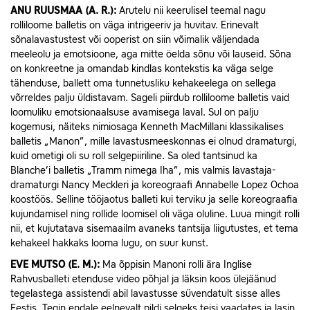
ANU RUUSMAA (A. R.):
Arutelu nii keerulisel teemal nagu
rolliloome balletis on väga intrigeeriv ja huvitav. Erinevalt
sõnalavastustest või ooperist on siin võimalik väljendada
meeleolu ja emotsioone, aga mitte öelda sõnu või lauseid. Sõna
on konkreetne ja omandab kindlas kontekstis ka väga selge
tähenduse, ballett oma tunnetusliku kehakeelega on sellega
võrreldes palju üldistavam. Sageli piirdub rolliloome balletis vaid
loomuliku emotsionaalsuse avamisega laval. Sul on palju
kogemusi, näiteks nimiosaga Kenneth MacMillani klassikalises
balletis „Manon”, mille lavastusmeeskonnas ei olnud dramaturgi,
kuid ometigi oli su roll selgepiiriline. Sa oled tantsinud ka
Blanche’i balletis „Tramm nimega Iha”, mis valmis lavastaja-
dramaturgi Nancy Meckleri ja koreograafi Annabelle Lopez Ochoa
koostöös. Selline tööjaotus balleti kui terviku ja selle koreograafia
kujundamisel ning rollide loomisel oli väga oluline. Luua mingit rolli
nii, et kujutatava sisemaailm avaneks tantsija liigutustes, et tema
kehakeel hakkaks looma lugu, on suur kunst.
EVE MUTSO (E. M.):
Ma õppisin Manoni rolli ära Inglise
Rahvusballeti etenduse video põhjal ja läksin koos ülejäänud
tegelastega assistendi abil lavastusse süvendatult sisse alles
Eestis. Tegin endale eelnevalt pildi selgeks teisi vaadates ja lasin