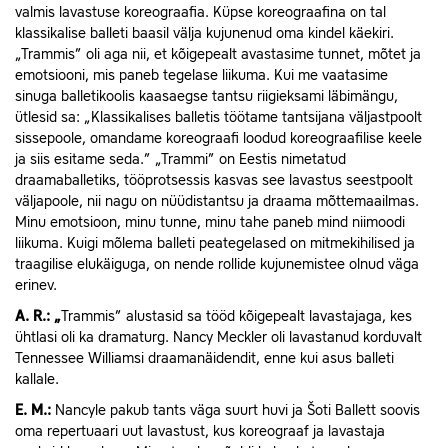
valmis lavastuse koreograafia. Küpse koreograafina on tal
klassikalise balleti baasil välja kujunenud oma kindel käekiri.
„Trammis” oli aga nii, et kõigepealt avastasime tunnet, mõtet ja
emotsiooni, mis paneb tegelase liikuma. Kui me vaatasime
sinuga balletikoolis kaasaegse tantsu riigieksami läbimängu,
ütlesid sa: „Klassikalises balletis töötame tantsijana väljastpoolt
sissepoole, omandame koreograafi loodud koreograafilise keele
ja siis esitame seda.” „Trammi” on Eestis nimetatud
draamaballetiks, tööprotsessis kasvas see lavastus seestpoolt
väljapoole, nii nagu on nüüdistantsu ja draama mõttemaailmas.
Minu emotsioon, minu tunne, minu tahe paneb mind niimoodi
liikuma. Kuigi mõlema balleti peategelased on mitmekihilised ja
traagilise elukäiguga, on nende rollide kujunemistee olnud väga
erinev.
A.
R.: „
Trammis” alustasid sa tööd kõigepealt lavastajaga, kes
ühtlasi oli ka dramaturg. Nancy Meckler oli lavastanud korduvalt
Tennessee Williamsi draamanäidendit, enne kui asus balleti
kallale.
E.
M.:
Nancyle pakub tants väga suurt huvi ja Šoti Ballett soovis
oma repertuaari uut lavastust, kus koreograaf ja lavastaja