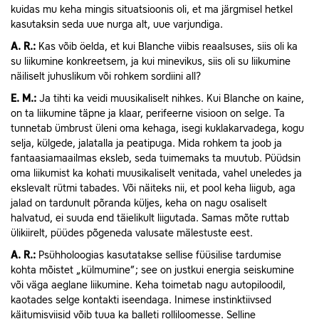
kuidas mu keha mingis situatsioonis oli, et ma järgmisel hetkel
kasutaksin seda uue nurga alt, uue varjundiga.
A.
R.:
Kas võib öelda, et kui Blanche viibis reaalsuses, siis oli ka
su liikumine konkreetsem, ja kui minevikus, siis oli su liikumine
näiliselt juhuslikum või rohkem sordiini all?
E.
M.:
Ja tihti ka veidi muusikaliselt nihkes. Kui Blanche on kaine,
on ta liikumine täpne ja klaar, perifeerne visioon on selge. Ta
tunnetab ümbrust üleni oma kehaga, isegi kuklakarvadega, kogu
selja, külgede, jalatalla ja peatipuga. Mida rohkem ta joob ja
fantaasiamaailmas eksleb, seda tuimemaks ta muutub. Püüdsin
oma liikumist ka kohati muusikaliselt venitada, vahel uneledes ja
ekslevalt rütmi tabades. Või näiteks nii, et pool keha liigub, aga
jalad on tardunult põranda küljes, keha on nagu osaliselt
halvatud, ei suuda end täielikult liigutada. Samas mõte ruttab
ülikiirelt, püüdes põgeneda valusate mälestuste eest.
A.
R.:
Psühholoogias kasutatakse sellise füüsilise tardumise
kohta mõistet „külmumine”; see on justkui energia seiskumine
või väga aeglane liikumine. Keha toimetab nagu autopiloodil,
kaotades selge kontakti iseendaga. Inimese instinktiivsed
käitumisviisid võib tuua ka balleti rolliloomesse. Selline