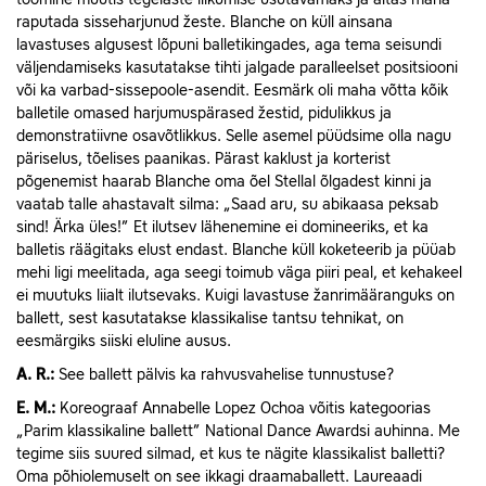
raputada sisseharjunud žeste. Blanche on küll ainsana
lavastuses algusest lõpuni balletikingades, aga tema seisundi
väljendamiseks kasutatakse tihti jalgade paralleelset positsiooni
või ka varbad-sissepoole-asendit. Eesmärk oli maha võtta kõik
balletile omased harjumuspärased žestid, pidulikkus ja
demonstratiivne osavõtlikkus. Selle asemel püüdsime olla nagu
päriselus, tõelises paanikas. Pärast kaklust ja korterist
põgenemist haarab Blanche oma õel Stellal õlgadest kinni ja
vaatab talle ahastavalt silma: „Saad aru, su abikaasa peksab
sind! Ärka üles!” Et ilutsev lähenemine ei domineeriks, et ka
balletis räägitaks elust endast. Blanche küll koketeerib ja püüab
mehi ligi meelitada, aga seegi toimub väga piiri peal, et kehakeel
ei muutuks liialt ilutsevaks. Kuigi lavastuse žanrimääranguks on
ballett, sest kasutatakse klassikalise tantsu tehnikat, on
eesmärgiks siiski eluline ausus.
A.
R.:
See ballett pälvis ka rahvusvahelise tunnustuse?
E.
M.:
Koreograaf Annabelle Lopez Ochoa võitis kategoorias
„Parim klassikaline ballett” National Dance Awardsi auhinna. Me
tegime siis suured silmad, et kus te nägite klassikalist balletti?
Oma põhiolemuselt on see ikkagi draamaballett. Laureaadi