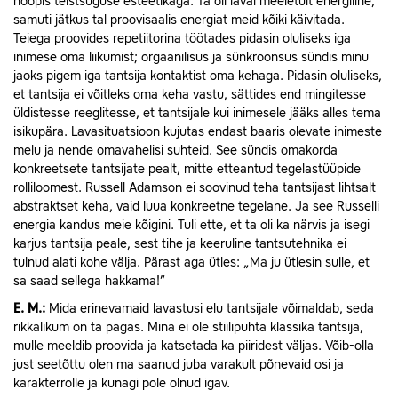
hoopis teistsuguse esteetikaga. Ta oli laval meeletult energiline,
samuti jätkus tal proovisaalis energiat meid kõiki käivitada.
Teiega proovides repetiitorina töötades pidasin oluliseks iga
inimese oma liikumist; orgaanilisus ja sünkroonsus sündis minu
jaoks pigem iga tantsija kontaktist oma kehaga. Pidasin oluliseks,
et tantsija ei võitleks oma keha vastu, sättides end mingitesse
üldistesse reeglitesse, et tantsijale kui inimesele jääks alles tema
isikupära. Lavasituatsioon kujutas endast baaris olevate inimeste
melu ja nende omavahelisi suhteid. See sündis omakorda
konkreetsete tantsijate pealt, mitte etteantud tegelastüüpide
rolliloomest. Russell Adamson ei soovinud teha tantsijast lihtsalt
abstraktset keha, vaid luua konkreetne tegelane. Ja see Russelli
energia kandus meie kõigini. Tuli ette, et ta oli ka närvis ja isegi
karjus tantsija peale, sest tihe ja keeruline tantsutehnika ei
tulnud alati kohe välja. Pärast aga ütles: „Ma ju ütlesin sulle, et
sa saad sellega hakkama!”
E.
M.:
Mida erinevamaid lavastusi elu tantsijale võimaldab, seda
rikkalikum on ta pagas. Mina ei ole stiilipuhta klassika tantsija,
mulle meeldib proovida ja katsetada ka piiridest väljas. Võib-olla
just seetõttu olen ma saanud juba varakult põnevaid osi ja
karakterrolle ja kunagi pole olnud igav.