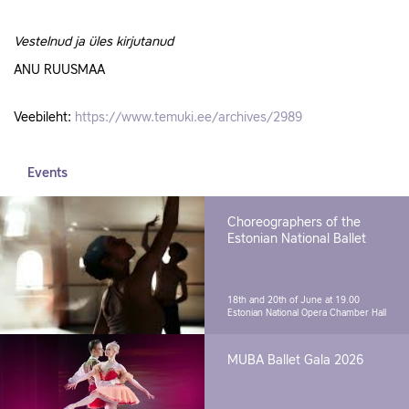
Vestelnud ja üles kirjutanud
ANU RUUSMAA
Veebileht:
https://www.temuki.ee/archives/2989
Events
Choreographers of the
Estonian National Ballet
18th and 20th of June at 19.00
Estonian National Opera Chamber Hall
MUBA Ballet Gala 2026