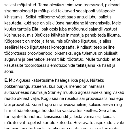
sellest mõjutatud. Tema olevikus toimuvad tegevused, pidevad
sisemonoloogid ja mälupildid tekitavad seestpoolt väljapoole
kihistumisi. Sellist rolliloome võtet saab antud juhul balletis
kasutada, kuid see on siiski üsna haruldane lähenemisviis. Meie
kuulus tantsija Ella Ilbak otsis juba möödunud sajandil vastust
küsimusele, mis üleüldse käivitab inimest ja paneb teda liikuma.
Kõigepealt on mõte ja tahe, mis sünnitab liigutuse, ja alles
seejärel tekib liigutustest koreograafia. Kindlasti teeb selline
tööprotsess prooviperioodi pikemaks, aga tulemus on oluliselt
sügavam ja peenekoelisemalt läbi töötatud. Mulle tundub, et te
kasutasite tööprotsessis emotsioonide tekitajaina ka häält ja
sõna.
E.
M.:
Alguses katsetasime häälega ikka palju. Näiteks
pokkerimängu stseenis, kus purjus mehed on hämaras
suitsuvineses ruumis ja Stanley muutub agressiivseks ning viskab
raadio aknast välja. Kogu sealne rüselus sai proovisaalis häälega
läbi proovitud. Kuna trupp on rahvusvaheline, kõlasid äreva ning
hirmul hääletooniga hüüded ka vastavates keeltes. See aitas
tantsijatel tunnetada kriisiseisundit ja leida võimalusi, kuidas
märatsevat tegelast korrale kutsuda. Huvitavate aspektide lavale
toomine muutis tegelaste liikumise usutavamaks ja aitas maha