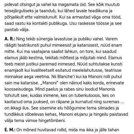
pidevat otsingut ja vahel ka magamata öid. See kõik muutub
teisejärguliseks ja taandub, kui lähed lavale teadlikuna ja
põhjalikult ette valmistunult. Kui sa armastad väga oma tööd,
saad vastu ka kontakti publikuga. Usu raskesse töösse ja see
paistab välja.
A.
R.:
Ning tekib sünergia lavastuse ja publiku vahel. Varem
räägiti teatrikunsti puhul mimeesist ja katarsisest, nüüd enam
mitte. Kui ma vaatajana saalist lahkun, on tore, kui saadud
elamus jääb kestma, tekitab mõtteid ja mõjutab mind. Elamus
teeb meist justkui paremad inimesed. Nüüd suhtutakse kunsti
enamjaolt kui kvaliteetselt esitatud meelelahutusse, teatrisse
minnakse aega veetma. Nii Blanche’i kui ka Manoni rolli puhul
sain ma katarsise. „Manoni” olen näinud kaks korda, erinevate
koosseisudega. Mind paelus ja rabas sinu loodud Manonis
tohutult see, kuidas inimene, kes on tuberkuloosis, kes on
kaotanud oma juuksed, on räpane ja kurnatud ning suremas …
on ikkagi ilus. See sisemine elu hõõgumine tema silmades ja
tundlikkus võbelevas kehas, Manoni elujanu ja hingeilu paistavad
välja tema viimse hingetõmbeni.
E.
M.:
On mõned huvitavad rollid, mida ma ikka ja jälle tahan