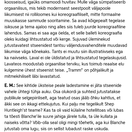
koosseisud, igaüks omamoodi huvitav. Mulle väga sümpatiseerib
orgaanilisus, mis tekib modernsest seestpoolt väljapoole
liikumisest nii rolliloomes kui koreograafiliselt, mitte formaalne
muusikasse sammude sooritamine. Sa avad kõigepealt tegelase
isiksuse ja tema ajaloo ning alles siis tuleb juurde koreograafiline
lahendus. Samas ei saa aga öelda, et selle balleti koreograafia
oleks kuidagi lihtsustatud või kerge. Sujuvad üleminekud
jutustavatest stseenidest tantsu väljendusvahenditele muudavad
liikumise väga kõnekaks. Tants ei muutu siin illustratiivseks ega
ka naiivseks. Laval ei ole üldistatud ja lihtsustatud tegelaskujusid.
Lavateos moodustab orgaanilise terviku, kus toimub reaalse elu
kulgemine ühest stseenist teise. „Tramm” on põhjalikult ja
mitmekihiliselt läbi lavastatud.
E.
M.:
See kihtide üksteise peale ladestamine ei jäta stseenide
vahele ühtegi tühja auku. Osa olukordi ja suhteid jutustatakse
publikule selgepiiriliselt, aga teatud osas jääb õhku kahtlus, et
äkki see on ikkagi ettekujutus. Kui palju me tegelikult Shep
Huntleigh’st teame? Kas ta oli vaid külaline hotellitoas või lubas
ta tõesti Blanche’ile suure jahiga järele tulla, ta üle kullata ja
naiseks võtta? Võib-olla seal oligi mingi tõehetk, aga kui Blanche
jutustab oma lugu, siis on sellist lubadust raske uskuda.