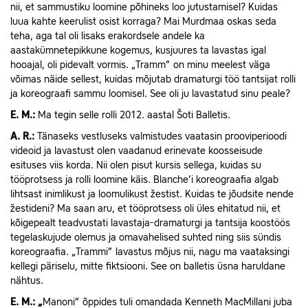
nii, et sammustiku loomine põhineks loo jutustamisel? Kuidas
luua kahte keerulist osist korraga? Mai Murdmaa oskas seda
teha, aga tal oli lisaks erakordsele andele ka
aastakümnetepikkune kogemus, kusjuures ta lavastas igal
hooajal, oli pidevalt vormis. „Tramm” on minu meelest väga
võimas näide sellest, kuidas mõjutab dramaturgi töö tantsijat rolli
ja koreograafi sammu loomisel. See oli ju lavastatud sinu peale?
E.
M.:
Ma tegin selle rolli 2012. aastal Šoti Balletis.
A.
R.:
Tänaseks vestluseks valmistudes vaatasin prooviperioodi
videoid ja lavastust olen vaadanud erinevate koosseisude
esituses viis korda. Nii olen pisut kursis sellega, kuidas su
tööprotsess ja rolli loomine käis. Blanche’i koreograafia algab
lihtsast inimlikust ja loomulikust žestist. Kuidas te jõudsite nende
žestideni? Ma saan aru, et tööprotsess oli üles ehitatud nii, et
kõigepealt teadvustati lavastaja-dramaturgi ja tantsija koostöös
tegelaskujude olemus ja omavahelised suhted ning siis sündis
koreograafia. „Trammi” lavastus mõjus nii, nagu ma vaataksingi
kellegi päriselu, mitte fiktsiooni. See on balletis üsna haruldane
nähtus.
E.
M.: „
Manoni” õppides tuli omandada Kenneth MacMillani juba