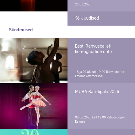
25.03.2026
Kõik uudised
Sündmused
Eesti Rahvusballeti
koreograafide õhtu
18 ja 20.06 kell 19.00
Rahvusooper
Estonia kammersaal
MUBA Balletigala 2026
08.06.2026 kell 19.00
Rahvusooper
Estonia