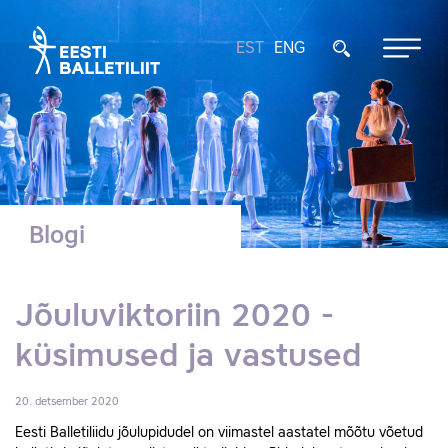
EST
ENG
Blogi
Jõuluviktoriin 2020 -
küsimused ja vastused
20. detsember 2020
Eesti Balletiliidu jõulupidudel on viimastel aastatel mõõtu võetud