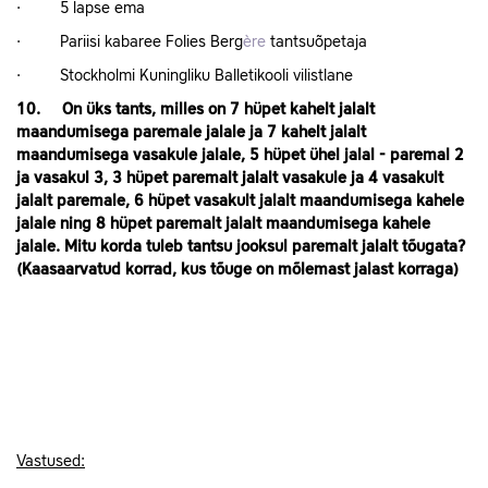
· 5 lapse ema
· Pariisi kabaree Folies Berg
ère
tantsuõpetaja
· Stockholmi Kuningliku Balletikooli vilistlane
10. On üks tants, milles on 7 hüpet kahelt jalalt
maandumisega paremale jalale ja 7 kahelt jalalt
maandumisega vasakule jalale, 5 hüpet ühel jalal - paremal 2
ja vasakul 3, 3 hüpet paremalt jalalt vasakule ja 4 vasakult
jalalt paremale, 6 hüpet vasakult jalalt maandumisega kahele
jalale ning 8 hüpet paremalt jalalt maandumisega kahele
jalale. Mitu korda tuleb tantsu jooksul paremalt jalalt tõugata?
(Kaasaarvatud korrad, kus tõuge on mõlemast jalast korraga)
Vastused: