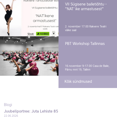
VII Sügisene balletiõhtu -
"NAT´ike armastusest"
2. november 17.00
Rakvere Teatri
väike saal
PBT Workshop Tallinnas
16.november 9-17.00
Casa de Baile,
Pärnu mnt 19, Tallinn
Kõik sündmused
Blogi
Juubeliportree: Juta Lehiste 85
22.06.2026