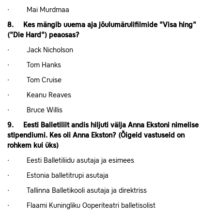
· Mai Murdmaa
8. Kes mängib uuema aja jõulumärulifilmide "Visa hing"
("Die Hard") peaosas?
· Jack Nicholson
· Tom Hanks
· Tom Cruise
· Keanu Reaves
· Bruce Willis
9. Eesti Balletiliit andis hiljuti välja Anna Ekstoni nimelise
stipendiumi. Kes oli Anna Ekston? (Õigeid vastuseid on
rohkem kui üks)
· Eesti Balletiliidu asutaja ja esimees
· Estonia balletitrupi asutaja
· Tallinna Balletikooli asutaja ja direktriss
· Flaami Kuningliku Ooperiteatri balletisolist