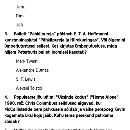
· Jahu
· Piim
· Jää
3. Ballett "Pähklipureja" põhineb E. T. A. Hoffmanni
kunstmuinasjutul "Pähklipureja ja Hiirekuningas". Või õigemini
ümberjutustusel sellest. Kes kirjutas ümberjutustuse, mida
hiljem Peterburis balleti loomisel kasutati?
· Mark Twain
· Alexandre Dumas
· S. T. Lewis
· Aleksei Tolstoi
4. Populaarse jõulufilmi "Üksinda kodus" ("Home Alone"
1990, rež. Chris Columbus) seiklused algavad, kui
McCallisteride pere puhkusele sõidab ja väike perepoeg Kevin
kogemata üksi koju jääb. Kuhu tema perekond puhkama
sõidab?