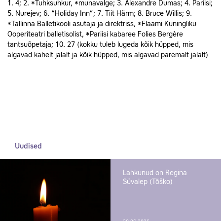
1. 4; 2. *Tuhksuhkur, *munavalge; 3. Alexandre Dumas; 4. Pariisi;
5. Nurejev; 6. “Holiday Inn”; 7. Tiit Härm; 8. Bruce Willis; 9.
*Tallinna Balletikooli asutaja ja direktriss, *Flaami Kuningliku
Ooperiteatri balletisolist, *Pariisi kabaree Folies Bergère
tantsuõpetaja; 10. 27 (kokku tuleb lugeda kõik hüpped, mis
algavad kahelt jalalt ja kõik hüpped, mis algavad paremalt jalalt)
Uudised
Lahkunud on Regina
Süvalep (Tõško)