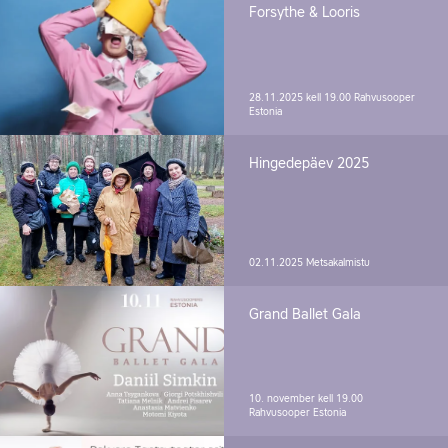
Forsythe & Looris
28.11.2025 kell 19.00
Rahvusooper
Estonia
Hingedepäev 2025
02.11.2025
Metsakalmistu
Grand Ballet Gala
10. november kell 19.00
Rahvusooper Estonia