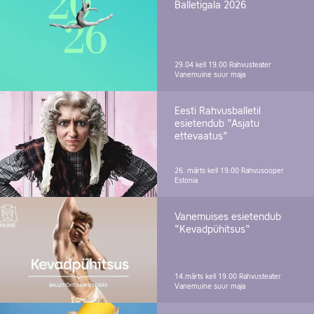
Balletigala 2026
29.04 kell 19.00
Rahvusteater
Vanemuine suur maja
Eesti Rahvusballetil
esietendub "Asjatu
ettevaatus"
26. märts kell 19.00
Rahvusooper
Estonia
Vanemuises esietendub
"Kevadpühitsus"
14.märts kell 19.00
Rahvusteater
Vanemuine suur maja