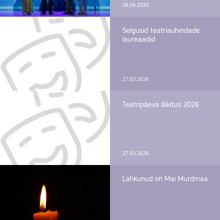
08.04.2026
Selgusid teatriauhindade
laureaadid
27.03.2026
Teatripäeva läkitus 2026
27.03.2026
Lahkunud on Mai Murdmaa