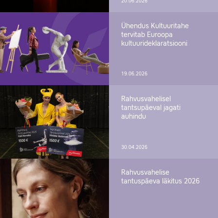
20.06.2026
Ühendus Kultuuritahe
tervitab Euroopa
kultuurideklaratsiooni
19.06.2026
Rahvusvahelisel
tantsupäeval jagati
auhindu
30.04.2026
Rahvusvahelise
tantuspäeva läkitus 2026