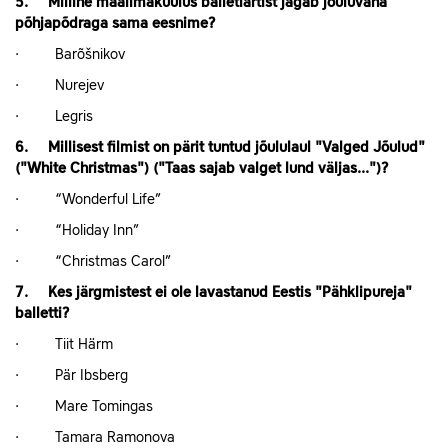
5. Milline maailmakuulus balletiartist jagab jõuluvana
põhjapõdraga sama eesnime?
· Barõšnikov
· Nurejev
· Legris
6. Millisest filmist on pärit tuntud jõululaul "Valged Jõulud"
("White Christmas") ("Taas sajab valget lund väljas...")?
· “Wonderful Life”
· “Holiday Inn”
· “Christmas Carol”
7. Kes järgmistest ei ole lavastanud Eestis "Pähklipureja"
balletti?
· Tiit Härm
· Pär Ibsberg
· Mare Tomingas
· Tamara Ramonova