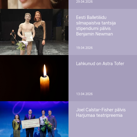
29.04.2026
Eesti Balletiliidu
silmapaistva tantsija
stipendiumi pälvis
Benjamin Newman
19.04.2026
Lahkunud on Astra Tofer
13.04.2026
Joel Calstar-Fisher pälvis
Harjumaa teatripreemia