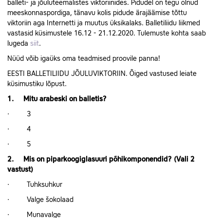
balleti- ja jõuluteemalistes viktoriinides. Pidudel on tegu olnud
meeskonnaspordiga, tänavu kolis pidude ärajäämise tõttu
viktoriin aga Internetti ja muutus üksikalaks. Balletiliidu liikmed
vastasid küsimustele 16.12 - 21.12.2020. Tulemuste kohta saab
lugeda
siit
.
Nüüd võib igaüks oma teadmised proovile panna!
EESTI BALLETILIIDU JÕULUVIKTORIIN. Õiged vastused leiate
küsimustiku lõpust.
1. Mitu arabeski on balletis?
· 3
· 4
· 5
2. Mis on piparkoogiglasuuri põhikomponendid? (Vali 2
vastust)
· Tuhksuhkur
· Valge šokolaad
· Munavalge