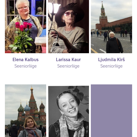
Elena Kalbus
Larissa Kaur
Ljudmila Kirš
Seeniorliige
Seeniorliige
Seeniorliige