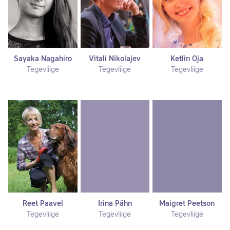
Sayaka Nagahiro
Vitali Nikolajev
Ketlin Oja
Tegevliige
Tegevliige
Tegevliige
Reet Paavel
Irina Pähn
Maigret Peetson
Tegevliige
Tegevliige
Tegevliige