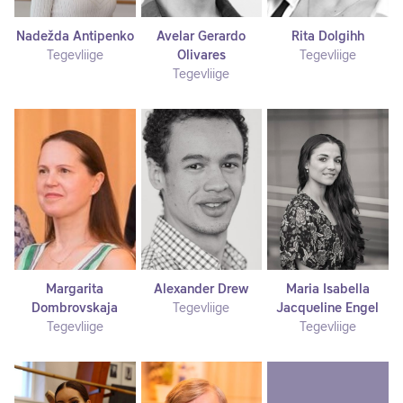
Nadežda Antipenko
Avelar Gerardo
Rita Dolgihh
Tegevliige
Olivares
Tegevliige
Tegevliige
Margarita
Alexander Drew
Maria Isabella
Dombrovskaja
Tegevliige
Jacqueline Engel
Tegevliige
Tegevliige