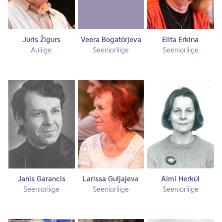
Juris Žigurs
Veera Bogatõrjeva
Elita Erkina
Auliige
Seeniorliige
Seeniorliige
Janis Garancis
Larissa Guljajeva
Aimi Herkül
Seeniorliige
Seeniorliige
Seeniorliige