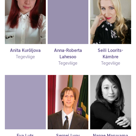
Anita Kurõljova
Anna-Roberta
Seili Loorits-
Tegevliige
Lahesoo
Kämbre
Tegevliige
Tegevliige