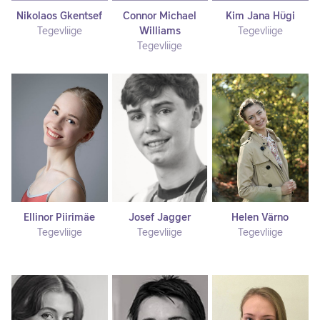
Nikolaos Gkentsef
Connor Michael
Kim Jana Hügi
Tegevliige
Williams
Tegevliige
Tegevliige
Ellinor Piirimäe
Josef Jagger
Helen Värno
Tegevliige
Tegevliige
Tegevliige