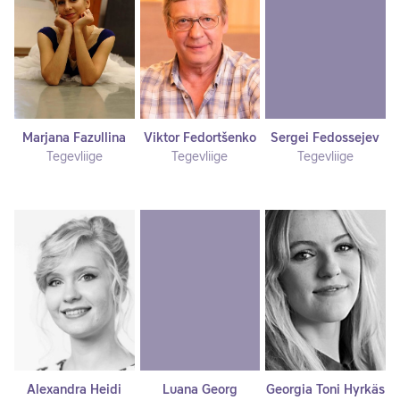
Marjana Fazullina
Viktor Fedortšenko
Sergei Fedossejev
Tegevliige
Tegevliige
Tegevliige
Alexandra Heidi
Luana Georg
Georgia Toni Hyrkäs