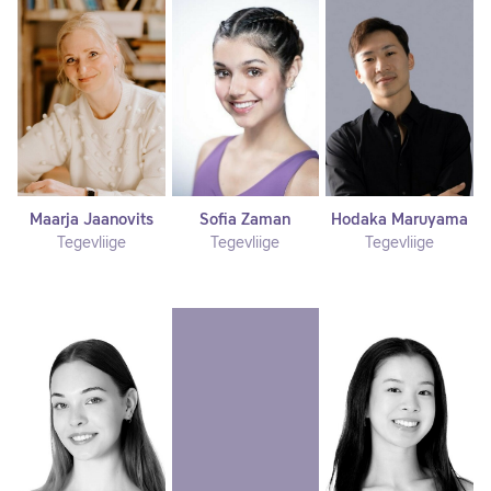
Maarja Jaanovits
Sofia Zaman
Hodaka Maruyama
Tegevliige
Tegevliige
Tegevliige