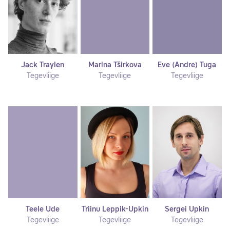
Jack Traylen
Marina Tširkova
Eve (Andre) Tuga
Tegevliige
Tegevliige
Tegevliige
Teele Ude
Triinu Leppik-Upkin
Sergei Upkin
Tegevliige
Tegevliige
Tegevliige