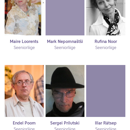
Maire Loorents
Mark Nepomnaštši
Rufina Noor
Seeniorliige
Seeniorliige
Seeniorliige
Endel Poom
Sergei Prilutski
Illar Rätsep
Seeniorliige
Seeniorliige
Seeniorliige