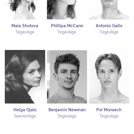
Maia Shutova
Phillipa McCann
Antonio Gallo
Tegevliige
Tegevliige
Tegevliige
Helga Ojalo
Benjamin Newman
Pol Monsech
Seeniorliige
Tegevliige
Tegevliige