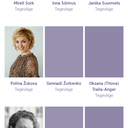
Mirell Sork
Inna Sõrmus
Janika Suurmets
Tegevliige
Tegevliige
Tegevliige
Polina Žukova
Gennadi Žurbenko
Oksana (Titova)
Tegevliige
Tegevliige
Tralla-Anger
Tegevliige