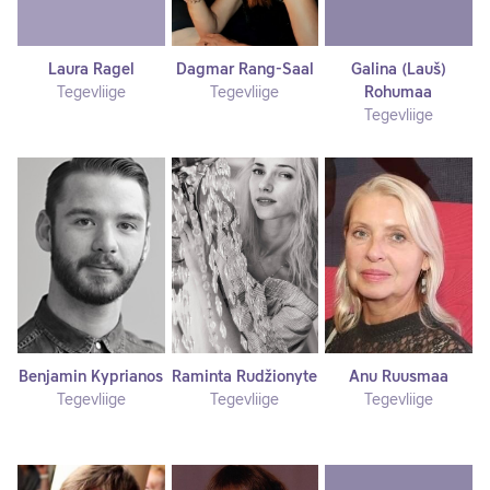
Laura Ragel
Dagmar Rang-Saal
Galina (Lauš)
Tegevliige
Tegevliige
Rohumaa
Tegevliige
Benjamin Kyprianos
Raminta Rudžionyte
Anu Ruusmaa
Tegevliige
Tegevliige
Tegevliige