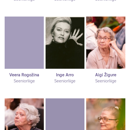
Veera Rogožina
Inge Arro
Aigi Žigure
Seeniorliige
Seeniorliige
Seeniorliige