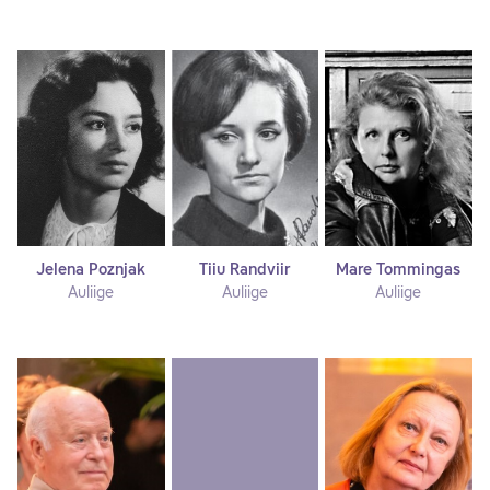
Jelena Poznjak
Tiiu Randviir
Mare Tommingas
Auliige
Auliige
Auliige