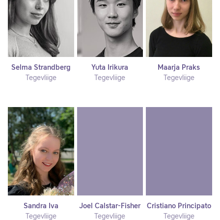
Selma Strandberg
Yuta Irikura
Maarja Praks
Tegevliige
Tegevliige
Tegevliige
Sandra Iva
Joel Calstar-Fisher
Cristiano Principato
Tegevliige
Tegevliige
Tegevliige