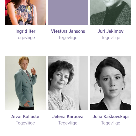
Ingrid Iter
Viesturs Jansons
Juri Jekimov
Tegevliige
Tegevliige
Tegevliige
Aivar Kallaste
Jelena Karpova
Julia Kaškovskaja
Tegevliige
Tegevliige
Tegevliige