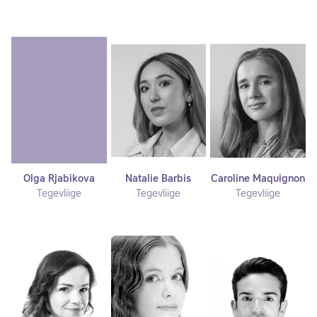
Olga Rjabikova
Natalie Barbis
Caroline Maquignon
Tegevliige
Tegevliige
Tegevliige