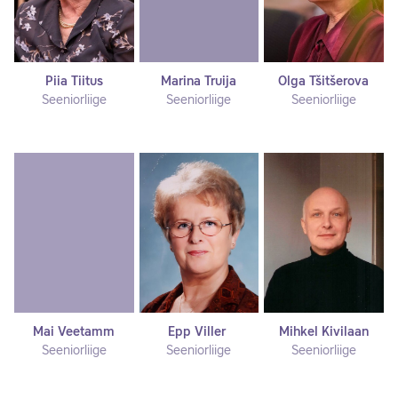
Piia Tiitus
Marina Truija
Olga Tšitšerova
Seeniorliige
Seeniorliige
Seeniorliige
Mai Veetamm
Epp Viller
Mihkel Kivilaan
Seeniorliige
Seeniorliige
Seeniorliige