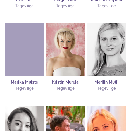
Eva Luts
Sergei Lvov
Nanae Maruyama
Tegevliige
Tegevliige
Tegevliige
Marika Muiste
Kristin Murula
Merilin Mutli
Tegevliige
Tegevliige
Tegevliige