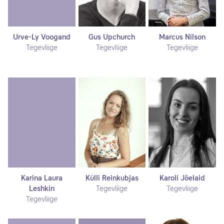
Urve-Ly Voogand
Gus Upchurch
Marcus Nilson
Tegevliige
Tegevliige
Tegevliige
Karina Laura
Külli Reinkubjas
Karoli Jõelaid
Leshkin
Tegevliige
Tegevliige
Tegevliige