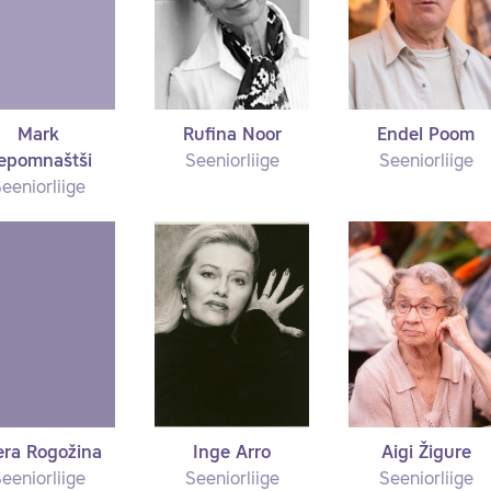
Mark
Rufina Noor
Endel Poom
epomnaštši
Seeniorliige
Seeniorliige
eeniorliige
era Rogožina
Inge Arro
Aigi Žigure
eeniorliige
Seeniorliige
Seeniorliige