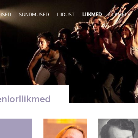
ISED
SÜNDMUSED
LIIDUST
LIIKMED
LIIKMELE
niorliikmed