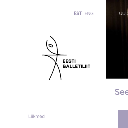
EST
ENG
UUD
See
Liikmed