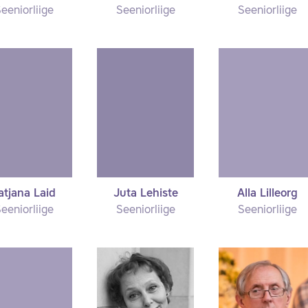
eeniorliige
Seeniorliige
Seeniorliige
atjana Laid
Juta Lehiste
Alla Lilleorg
eeniorliige
Seeniorliige
Seeniorliige