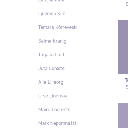
Larissa Kaur
S
Ljudmila Kirš
Tamara Kõrreveski
Saima Kranig
Tatjana Laid
Juta Lehiste
T
Alla Lilleorg
S
Urve Lindmaa
Maire Loorents
Mark Nepomnaštši