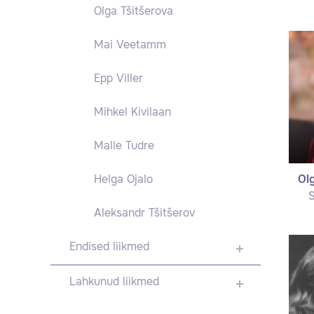
Olga Tšitšerova
Mai Veetamm
Epp Viller
Mihkel Kivilaan
Malle Tudre
Olg
Helga Ojalo
S
Aleksandr Tšitšerov
Endised liikmed
Lahkunud liikmed