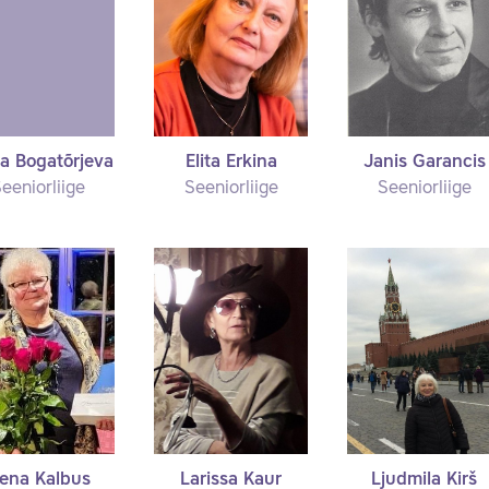
a Bogatõrjeva
Elita Erkina
Janis Garancis
eeniorliige
Seeniorliige
Seeniorliige
lena Kalbus
Larissa Kaur
Ljudmila Kirš