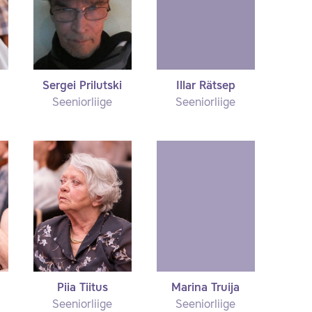
Sergei Prilutski
Illar Rätsep
Seeniorliige
Seeniorliige
Piia Tiitus
Marina Truija
Seeniorliige
Seeniorliige