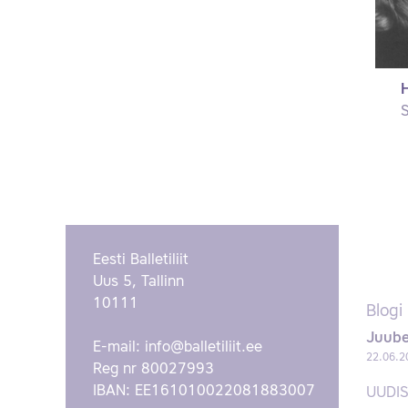
H
S
Eesti Balletiliit
Uus 5, Tallinn
10111
Blogi
Juube
E-mail:
info@balletiliit.ee
22.06.2
Reg nr 80027993
IBAN: EE161010022081883007
UUDI