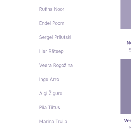
Rufina Noor
Endel Poom
Sergei Prilutski
N
S
Illar Rätsep
Veera Rogožina
Inge Arro
Aigi Žigure
Piia Tiitus
Ve
Marina Truija
S