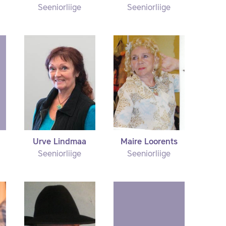
Seeniorliige
Seeniorliige
Urve Lindmaa
Maire Loorents
Seeniorliige
Seeniorliige