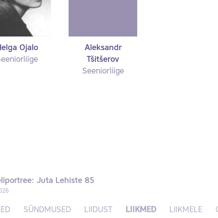
elga Ojalo
Aleksandr
eeniorliige
Tšitšerov
Seeniorliige
liportree: Juta Lehiste 85
026
SED
SÜNDMUSED
LIIDUST
LIIKMED
LIIKMELE