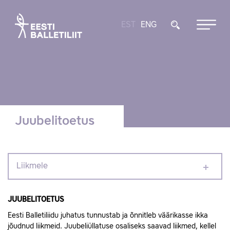
EST
ENG
Juubelitoetus
Liikmele
JUUBELITOETUS
Eesti Balletiliidu juhatus tunnustab ja õnnitleb väärikasse ikka
jõudnud liikmeid. Juubeliüllatuse osaliseks saavad liikmed, kellel