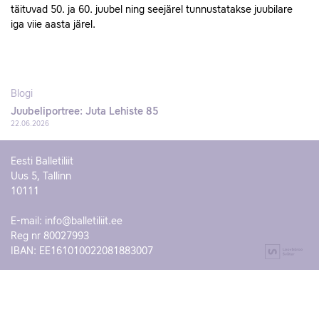
täituvad 50. ja 60. juubel ning seejärel tunnustatakse juubilare
iga viie aasta järel.
Blogi
Juubeliportree: Juta Lehiste 85
22.06.2026
Eesti Balletiliit
Uus 5, Tallinn
10111
E-mail:
info@balletiliit.ee
Reg nr 80027993
IBAN: EE161010022081883007