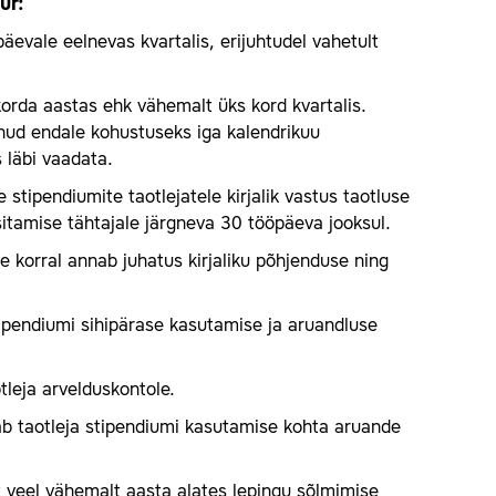
ur:
evale eelnevas kvartalis, erijuhtudel vahetult
korda aastas ehk vähemalt üks kord kvartalis.
nud endale kohustuseks iga kalendrikuu
läbi vaadata.
 stipendiumite taotlejatele kirjalik vastus taotluse
sitamise tähtajale järgneva 30 tööpäeva jooksul.
e korral annab juhatus kirjaliku põhjenduse ning
stipendiumi sihipärase kasutamise ja aruandluse
tleja arvelduskontole.
ab taotleja stipendiumi kasutamise kohta aruande
st veel vähemalt aasta alates lepingu sõlmimise