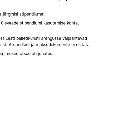
a järgmisi stipendiume:
v ülevaade stipendiumi kasutamise kohta,
st Eesti balletikunsti arengusse väljaantavad
iumid. Aruandlust ja maksedokumente ei esitata;
ingimused otsustab juhatus.