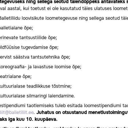
tegevuseks ning sellega seotud täiendõppeks antavateks
val aastal, kui toetust ei ole kasutatud täies ulatuses loome
Balletiliidu loovisikute loometegevuse ning sellega seotud t
balletialane õpe;
erinevate tantsustiilide õpe;
üldfüüsise tugevdamise õpe;
tervist säästva tantsutehnika õpe;
koreograafia- ja lavastuse loomise õpe;
teatrialane õpe;
kultuurialase teadlikkuse tõstmine;
kultuurialase silmaringi laiendamine.
tipendiumi taotlemiseks tuleb esitada loomestipendiumi taotl
liit@balletiliit.ee
.
Juhatus on otsustanud menetlustoimingute
jaks iga kuu 10. kuupäeva.