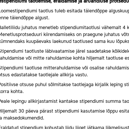
stipendiumi
taotlemise, eraldamise ja aruandluse protsedu
Loomestipendiumi taotlus tuleb esitada täiendõppe alguskuupä
enne täiendõppe algust.
Balletiliidu juhatus menetleb stipendiumitaotlusi vähemalt 4 
Menetlusprotseduuri kiirendamiseks on praegune juhatus võt
kümnendaks kuupäevaks laekunud taotlused sama kuu lõpuks 
Stipendiumi taotluste läbivaatamise järel saadetakse kõikidele
rahuldamise või mitte rahuldamise kohta hiljemalt taotluse e
Stipendiumi taotluse mitterahuldamise või osalise rahuldamis
otsus edastatakse taotlejale allkirja vastu.
Positiivse otsuse puhul sõlmitakse taotlejaga kirjalik leping 
korra kohta.
Peale lepingu allkirjastamist kantakse stipendiumi summa tao
Hiljemalt 30 päeva pärast stipendiumi kasutamise lõppu esit
ja maksedokumendid.
Eraldatud stipendium kohustab liidu liiget jätkama liikmelisu