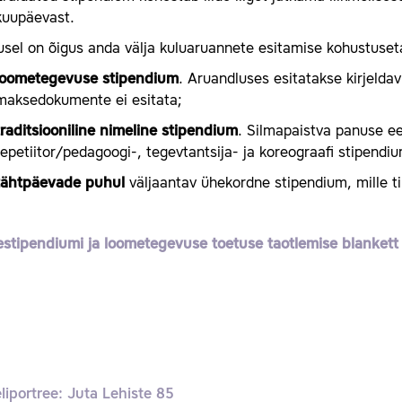
kuupäevast.
sel on õigus anda välja kuluaruannete esitamise kohustuset
loometegevuse stipendium
. Aruandluses esitatakse kirjelda
maksedokumente ei esitata;
traditsiooniline nimeline stipendium
. Silmapaistva panuse ee
repetiitor/pedagoogi-, tegevtantsija- ja koreograafi stipend
tähtpäevade puhul
väljaantav ühekordne stipendium, mille t
stipendiumi ja loometegevuse toetuse taotlemise blankett
liportree: Juta Lehiste 85