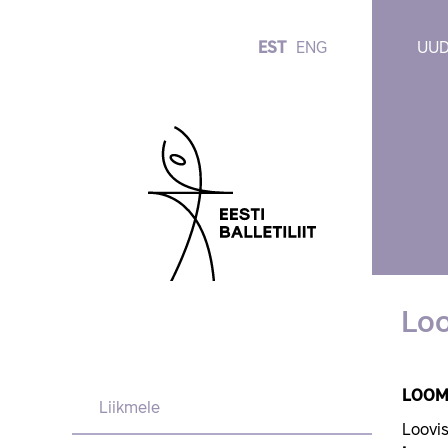
EST
ENG
UUD
Lo
LOOM
Liikmele
Loovis