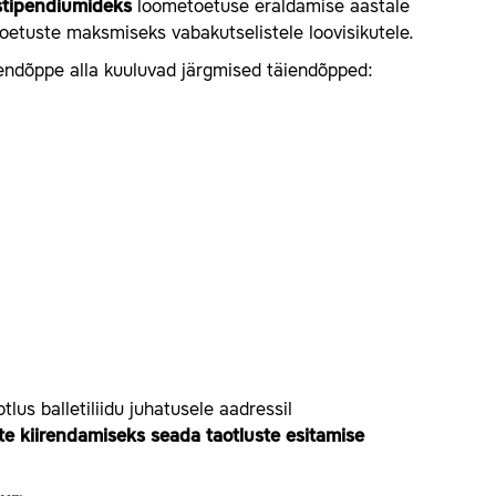
 stipendiumideks
loometoetuse eraldamise aastale
toetuste maksmiseks vabakutselistele loovisikutele.
äiendõppe alla kuuluvad järgmised täiendõpped:
us balletiliidu juhatusele aadressil
 kiirendamiseks seada taotluste esitamise