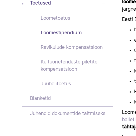
loome
Toetused
järgne
Loometoetus
Eesti 
Loomestipendium
Ravikulude kompensatsioon
Kultuurietenduste piletite
kompensatsioon
Juubelitoetus
Blanketid
Loomes
Juhendid dokumentide täitmiseks
balleti
tähta