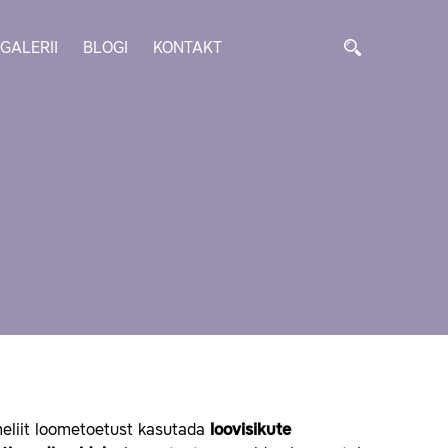
GALERII
BLOGI
KONTAKT
omeliit loometoetust kasutada
loovisikute