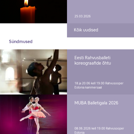
25.03.2026
Kõik uudised
Sündmused
Eesti Rahvusballeti
koreograafide õhtu
18 ja 20.06 kell 19.00
Rahvusooper
Estonia kammersaal
MUBA Balletigala 2026
08.06.2026 kell 19.00
Rahvusooper
Estonia