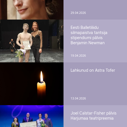
29.04.2026
Eesti Balletiliidu
silmapaistva tantsija
stipendiumi pälvis
Benjamin Newman
19.04.2026
Lahkunud on Astra Tofer
13.04.2026
Joel Calstar-Fisher pälvis
Harjumaa teatripreemia