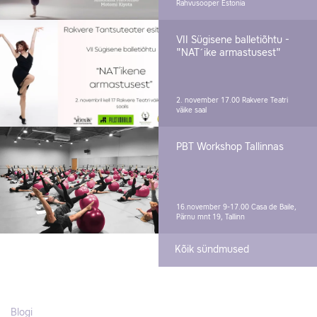
Rahvusooper Estonia
VII Sügisene balletiõhtu -
"NAT´ike armastusest"
2. november 17.00
Rakvere Teatri
väike saal
PBT Workshop Tallinnas
16.november 9-17.00
Casa de Baile,
Pärnu mnt 19, Tallinn
Kõik sündmused
Blogi