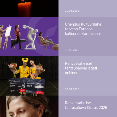
20.06.2026
Ühendus Kultuuritahe
tervitab Euroopa
kultuurideklaratsiooni
19.06.2026
Rahvusvahelisel
tantsupäeval jagati
auhindu
30.04.2026
Rahvusvahelise
tantuspäeva läkitus 2026