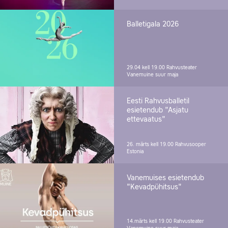
Balletigala 2026
29.04 kell 19.00
Rahvusteater
Vanemuine suur maja
Eesti Rahvusballetil
esietendub "Asjatu
ettevaatus"
26. märts kell 19.00
Rahvusooper
Estonia
Vanemuises esietendub
"Kevadpühitsus"
14.märts kell 19.00
Rahvusteater