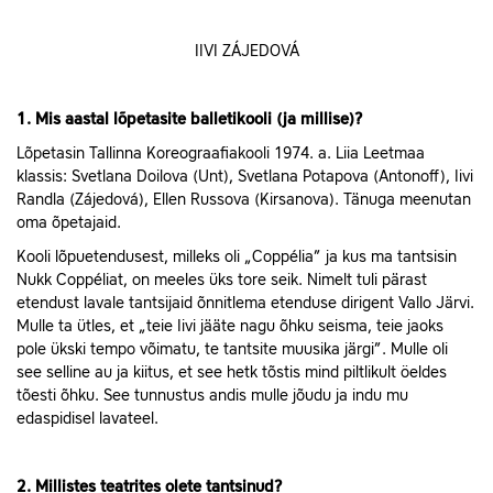
IIVI ZÁJEDOVÁ
1. Mis aastal lõpetasite balletikooli (ja millise)?
Lõpetasin Tallinna Koreograafiakooli 1974. a. Liia Leetmaa
klassis: Svetlana Doilova (Unt), Svetlana Potapova (Antonoff), Iivi
Randla (Zájedová), Ellen Russova (Kirsanova). Tänuga meenutan
oma õpetajaid.
Kooli lõpuetendusest, milleks oli „Coppélia” ja kus ma tantsisin
Nukk Coppéliat, on meeles üks tore seik. Nimelt tuli pärast
etendust lavale tantsijaid õnnitlema etenduse dirigent Vallo Järvi.
Mulle ta ütles, et „teie Iivi jääte nagu õhku seisma, teie jaoks
pole ükski tempo võimatu, te tantsite muusika järgi”. Mulle oli
see selline au ja kiitus, et see hetk tõstis mind piltlikult öeldes
tõesti õhku. See tunnustus andis mulle jõudu ja indu mu
edaspidisel lavateel.
2. Millistes teatrites olete tantsinud?