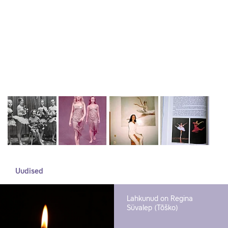
Uudised
Lahkunud on Regina
Süvalep (Tõško)