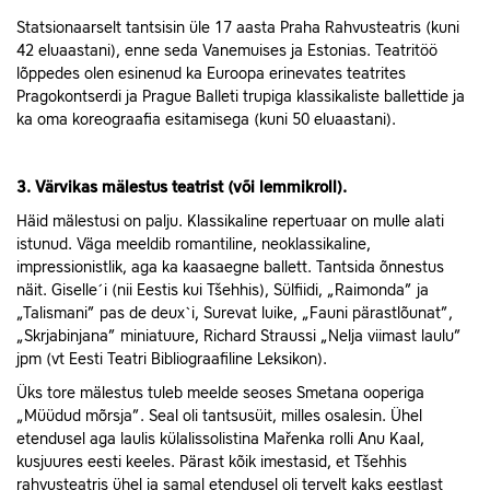
Statsionaarselt tantsisin üle 17 aasta Praha Rahvusteatris (kuni
42 eluaastani), enne seda Vanemuises ja Estonias. Teatritöö
lõppedes olen esinenud ka Euroopa erinevates teatrites
Pragokontserdi ja Prague Balleti trupiga klassikaliste ballettide ja
ka oma koreograafia esitamisega (kuni 50 eluaastani).
3. Värvikas mälestus teatrist (või lemmikroll).
Häid mälestusi on palju. Klassikaline repertuaar on mulle alati
istunud. Väga meeldib romantiline, neoklassikaline,
impressionistlik, aga ka kaasaegne ballett. Tantsida õnnestus
näit. Giselle´i (nii Eestis kui Tšehhis), Sülfiidi, „Raimonda” ja
„Talismani” pas de deux`i, Surevat luike, „Fauni pärastlõunat”,
„Skrjabinjana” miniatuure, Richard Straussi „Nelja viimast laulu”
jpm (vt Eesti Teatri Bibliograafiline Leksikon).
Üks tore mälestus tuleb meelde seoses Smetana ooperiga
„Müüdud mõrsja”. Seal oli tantsusüit, milles osalesin. Ühel
etendusel aga laulis külalissolistina Mařenka rolli Anu Kaal,
kusjuures eesti keeles. Pärast kõik imestasid, et Tšehhis
rahvusteatris ühel ja samal etendusel oli tervelt kaks eestlast