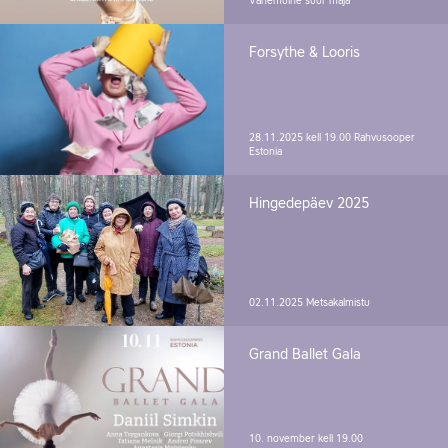
Vanemuine suur maja
Forsythe & Looris
28.11.2025 kell 19.00
Rahvusooper
Estonia
Hingedepäev 2025
02.11.2025
Metsakalmistu
Grand Ballet Gala
10. november kell 19.00