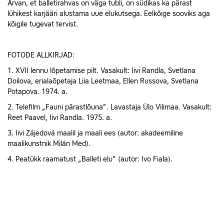
Arvan, et balletirahvas on väga tubli, on südikas ka pärast
lühikest karjääri alustama uue elukutsega. Eelkõige sooviks aga
kõigile tugevat tervist.
FOTODE ALLKIRJAD:
1. XVII lennu lõpetamise pilt. Vasakult: Iivi Randla, Svetlana
Doilova, erialaõpetaja Liia Leetmaa, Ellen Russova, Svetlana
Potapova. 1974. a.
2. Telefilm „Fauni pärastlõuna”. Lavastaja Ülo Vilimaa. Vasakult:
Reet Paavel, Iivi Randla. 1975. a.
3. Iivi Zájedová maalil ja maali ees (autor: akadeemiline
maalikunstnik Milán Med).
4. Peatükk raamatust „Balleti elu” (autor: Ivo Fiala).