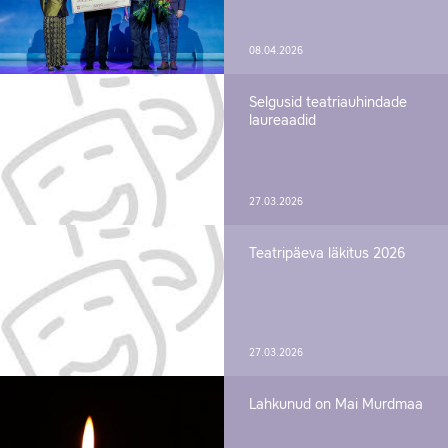
08.04.2026
Selgusid teatriauhindade
laureaadid
27.03.2026
Teatripäeva läkitus 2026
27.03.2026
Lahkunud on Mai Murdmaa