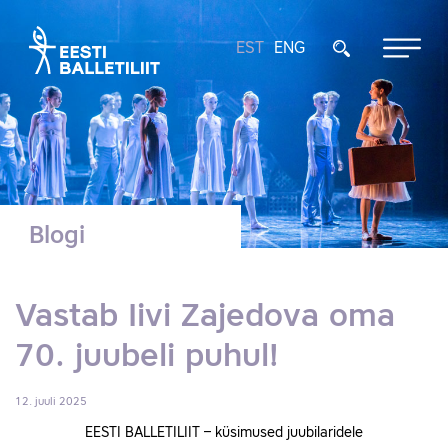
EST
ENG
Blogi
Vastab Iivi Zajedova oma
70. juubeli puhul!
12. juuli 2025
EESTI BALLETILIIT – küsimused juubilaridele