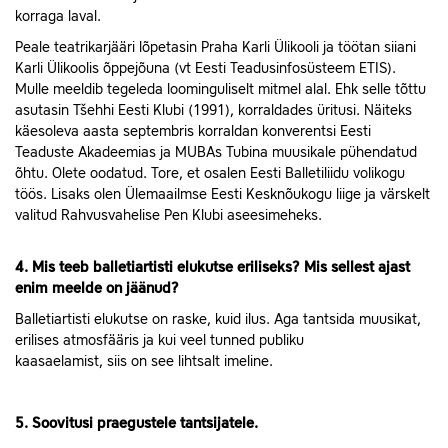
korraga laval.
Peale teatrikarjääri lõpetasin Praha Karli Ülikooli ja töötan siiani
Karli Ülikoolis õppejõuna (vt Eesti Teadusinfosüsteem ETIS).
Mulle meeldib tegeleda loominguliselt mitmel alal. Ehk selle tõttu
asutasin Tšehhi Eesti Klubi (1991), korraldades üritusi. Näiteks
käesoleva aasta septembris korraldan konverentsi Eesti
Teaduste Akadeemias ja MUBAs Tubina muusikale pühendatud
õhtu. Olete oodatud. Tore, et osalen Eesti Balletiliidu volikogu
töös. Lisaks olen Ülemaailmse Eesti Kesknõukogu liige ja värskelt
valitud Rahvusvahelise Pen Klubi aseesimeheks.
4. Mis teeb balletiartisti elukutse eriliseks? Mis sellest ajast
enim meelde on jäänud?
Balletiartisti elukutse on raske, kuid ilus. Aga tantsida muusikat,
erilises atmosfääris ja kui veel tunned publiku
kaasaelamist, siis on see lihtsalt imeline.
5. Soovitusi praegustele tantsijatele.