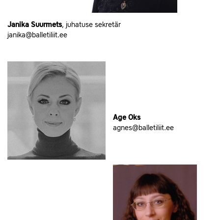
Janika Suurmets
, juhatuse sekretär
janika@balletiliit.ee
Age Oks
agnes@balletiliit.ee