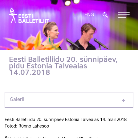
EST
ENG
Eesti Balletiliidu 20. sünnipäev,
pidu Estonia Talveaias
14.07.2018
Galerii
Eesti Balletiliidu 20. sünnipäev Estonia Talveaias 14. mail 2018
Fotod: Rünno Lahesoo