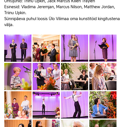
Õhtujuhid: Triinu Upkin, Jack Marcus Killen Traylen
Esinesid: Vladima Jeremjan, Marcus Nilson, Matthew Jordan,
Triinu Upkin.
Sünnipäeva puhul loosis Ülo Vilimaa oma kunstitöid kingitustena
välja.