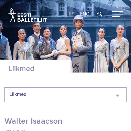
EST
ENG
Liikmed
Liikmed
Walter Isaacson