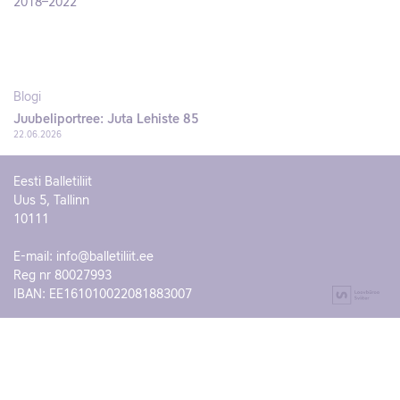
2018–2022
Blogi
Juubeliportree: Juta Lehiste 85
22.06.2026
Eesti Balletiliit
Uus 5, Tallinn
10111
E-mail:
info@balletiliit.ee
Reg nr 80027993
IBAN: EE161010022081883007