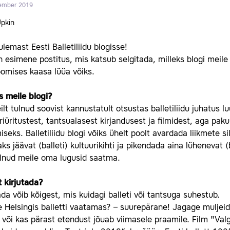
ember 2019
Upkin
ulemast Eesti Balletiliidu blogisse!
 esimene postitus, mis katsub selgitada, milleks blogi meile va
oomises kaasa lüüa võiks.
s meile blogi?
ilt tulnud soovist kannustatult otsustas balletiliidu juhatus
riüritustest, tantsualasest kirjandusest ja filmidest, aga p
seks. Balletiliidu blogi võiks ühelt poolt avardada liikmete s
s jäävat (balleti) kultuurikihti ja pikendada aina lühenevat (
ulnud meile oma lugusid saatma.
t kirjutada?
ada võib kõigest, mis kuidagi balleti või tantsuga suhestub.
e Helsingis balletti vaatamas? – suurepärane! Jagage muljeid
või kas pärast etendust jõuab viimasele praamile. Film "Valg