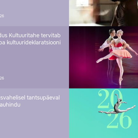
026
us Kultuuritahe tervitab
a kultuurideklaratsiooni
026
svahelisel tantsupäeval
 auhindu