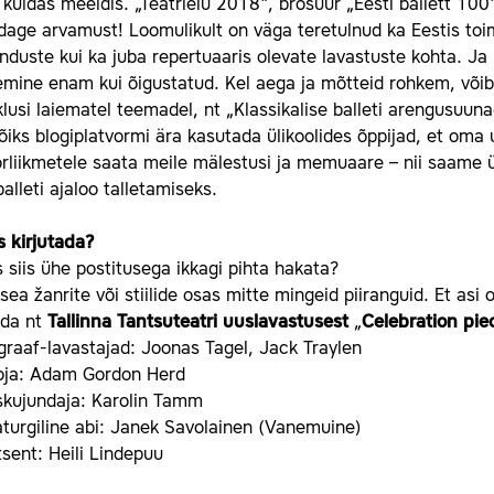
 kuidas meeldis. „Teatrielu 2018“, brošüür „Eesti ballett 100
dage arvamust! Loomulikult on väga teretulnud ka Eestis toi
nduste kui ka juba repertuaaris olevate lavastuste kohta. Ja k
mine enam kui õigustatud. Kel aega ja mõtteid rohkem, võib
lusi laiematel teemadel, nt „Klassikalise balleti arengusuuna
võiks blogiplatvormi ära kasutada ülikoolides õppijad, et om
rliikmetele saata meile mälestusi ja memuaare – nii saame 
balleti ajaloo talletamiseks.
s kirjutada?
 siis ühe postitusega ikkagi pihta hakata?
sea žanrite või stiilide osas mitte mingeid piiranguid. Et as
ada nt
Tallinna
Tantsuteatri
uuslavastusest
„
Celebration
pie
raaf-lavastajad: Joonas Tagel, Jack Traylen
ooja: Adam Gordon Herd
skujundaja: Karolin Tamm
turgiline abi: Janek Savolainen (Vanemuine)
sent: Heili Lindepuu