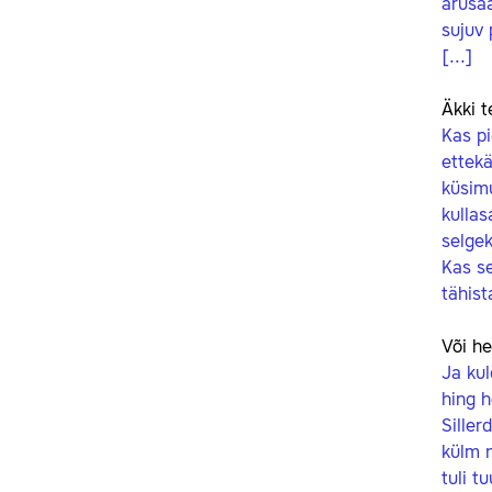
arusaa
sujuv 
[...]
Äkki t
Kas pi
ettek
küsimu
kullas
selgek
Kas se
tähist
Või he
Ja kul
hing h
Siller
külm 
tuli t