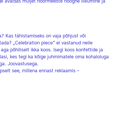
ge avaldas muljet noormeeste hoogne liikumine ja
a? Kas tähistamiseks on vaja põhjust või
ada? „Celebration piece“ ei vastanud neile
aga põhiliselt ikka koos. Isegi koos konfettide ja
elasi, kes tegi ka kõige juhmimatele oma kohaloluga
ega. Joovastusega.
äpselt see, millena ennast reklaamis –