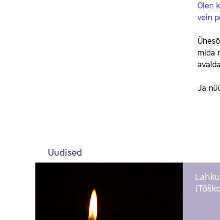
Olen 
vein p
Ühesõn
mida m
avalda
Ja nüü
Uudised
Lahku
(Tõško