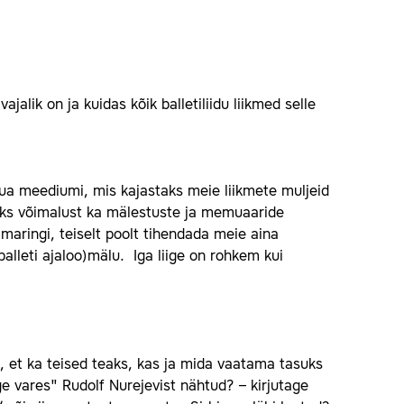
jalik on ja kuidas kõik balletiliidu liikmed selle
 luua meediumi, mis kajastaks meie liikmete muljeid
akuks võimalust ka mälestuste ja memuaaride
ilmaringi, teiselt poolt tihendada meie aina
balleti ajaloo)mälu. Iga liige on rohkem kui
, et ka teised teaks, kas ja mida vaatama tasuks
e vares" Rudolf Nurejevist nähtud? – kirjutage