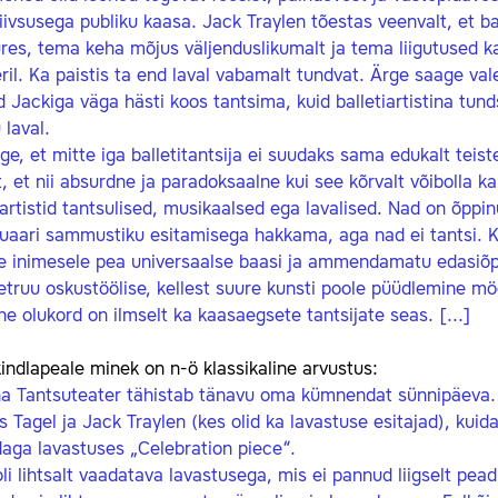
iivsusega publiku kaasa. Jack Traylen tõestas veenvalt, et ba
res, tema keha mõjus väljenduslikumalt ja tema liigutused 
ril. Ka paistis ta end laval vabamalt tundvat. Ärge saage val
d Jackiga väga hästi koos tantsima, kuid balletiartistina tu
 laval.
ge, et mitte iga balletitantsija ei suudaks sama edukalt teis
t, et nii absurdne ja paradoksaalne kui see kõrvalt võibolla k
iartistid tantsulised, musikaalsed ega lavalised. Nad on õppin
uaari sammustiku esitamisega hakkama, aga nad ei tantsi. Kl
le inimesele pea universaalse baasi ja ammendamatu edasiõp
truu oskustöölise, kellest suure kunsti poole püüdlemine mö
e olukord on ilmselt ka kaasaegsete tantsijate seas. [...]
kindlapeale minek on n-ö klassikaline arvustus:
na Tantsuteater tähistab tänavu oma kümnendat sünnipäeva. 
 Tagel ja Jack Traylen (kes olid ka lavastuse esitajad), kuid
aga lavastuses „Celebration piece“.
li lihtsalt vaadatava lavastusega, mis ei pannud liigselt pea