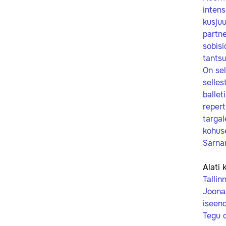
intens
kusjuu
partne
sobisi
tantsu
On sel
selles
ballet
repert
targa
kohuse
Sarnan
Alati 
Tallin
Joonas
iseend
Tegu o