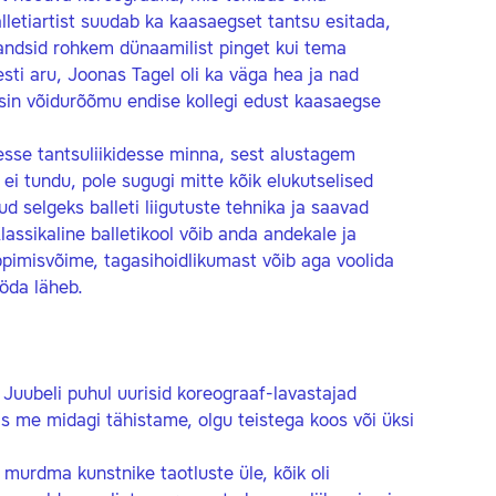
lletiartist suudab ka kaasaegset tantsu esitada,
kandsid rohkem dünaamilist pinget kui tema
esti aru, Joonas Tagel oli ka väga hea ja nad
ndsin võidurõõmu endise kollegi edust kaasaegse
tesse tantsuliikidesse minna, sest alustagem
a ei tundu, pole sugugi mitte kõik elukutselised
ud selgeks balleti liigutuste tehnika ja saavad
assikaline balletikool võib anda andekale ja
pimisvõime, tagasihoidlikumast võib aga voolida
öda läheb.
Juubeli puhul uurisid koreograaf-lavastajad
as me midagi tähistame, olgu teistega koos või üksi
d murdma kunstnike taotluste üle, kõik oli