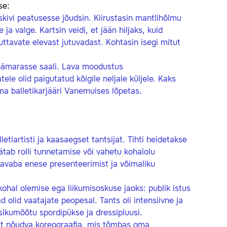
se:
skivi peatusesse jõudsin. Kiirustasin mantlihõlmu
 valge. Kartsin veidi, et jään hiljaks, kuid
tuttavate elevast jutuvadast. Kohtasin isegi mitut
n hämarasse saali. Lava moodustus
ele olid paigutatud kõigile neljale küljele. Kaks
oma balletikarjääri Vanemuises lõpetas.
etiartisti ja kaasaegset tantsijat. Tihti heidetakse
jätab rolli tunnetamise või vahetu kohalolu
kavaba enese presenteerimist ja võimaliku
ohal olemise ega liikumisoskuse jaoks: publik istus
d olid vaatajate peopesal. Tants oli intensiivne ja
ssikumõõtu spordipükse ja dressipluusi.
ust nõudva koreograafia, mis tõmbas oma