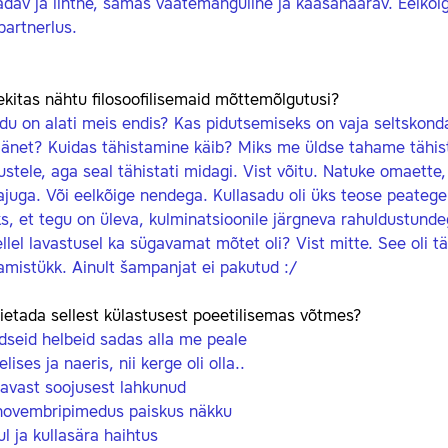
dav ja lihtne, samas vaatemänguline ja kaasahaarav. Eelkõi
partnerlus.
ekitas nähtu filosoofilisemaid mõttemõlgutusi?
du on alati meis endis? Kas pidutsemiseks on vaja seltskond
äänet? Kuidas tähistamine käib? Miks me üldse tahame tähist
stele, aga seal tähistati midagi. Vist võitu. Natuke omaette, 
ajuga. Või eelkõige nendega. Kullasadu oli üks teose peateg
s, et tegu on üleva, kulminatsioonile järgneva rahuldustund
llel lavastusel ka sügavamat mõtet oli? Vist mitte. See oli t
amistükk. Ainult šampanjat ei pakutud
:/
ietada sellest külastusest poeetilisemas võtmes?
dseid helbeid sadas alla me peale
elises ja naeris, nii kerge oli olla..
davast soojusest lahkunud
novembripimedus paiskus näkku
uul ja kullasära haihtus