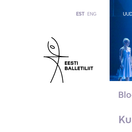
EST
ENG
UUD
Blo
Ku