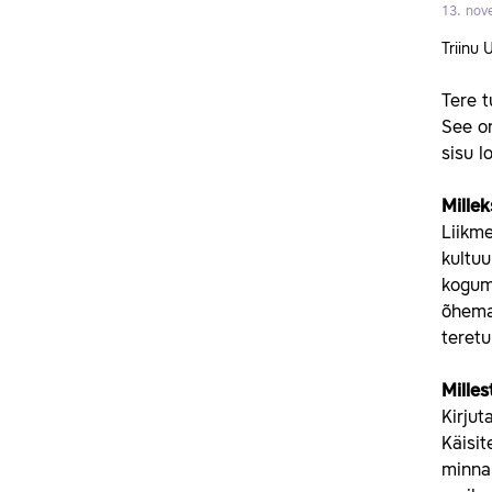
13. nov
Triinu 
Tere t
See on
sisu l
Millek
Liikme
kultuu
kogumi
õhemak
teret
Milles
Kirjut
Käisit
minna 