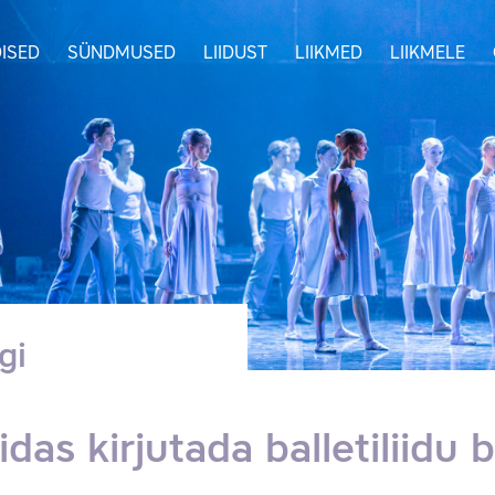
ISED
SÜNDMUSED
LIIDUST
LIIKMED
LIIKMELE
gi
idas kirjutada balletiliidu 