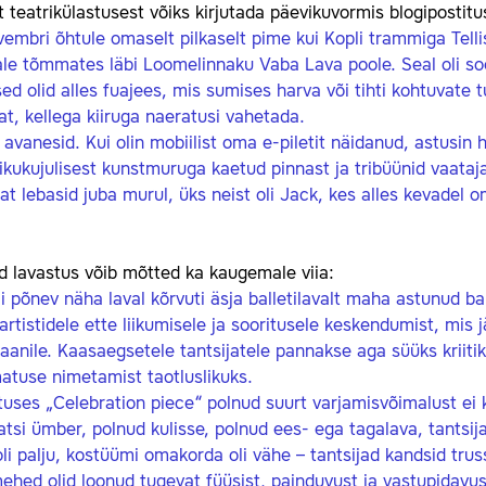
t teatrikülastusest võiks kirjutada päevikuvormis blogipostitu
vembri õ
htule omaselt pilkaselt
pime kui Kopli trammiga Telli
e tõmmates läbi Loomelinnaku Vaba Lava poole. Seal oli soe ja
ed olid alles fuajees, mis sumises harva või tihti kohtuvate 
at, kellega kiiruga naeratusi vahetada.
avanesid. Kui olin mobiilist oma e-piletit näidanud, astusi
likukujulisest kunstmuruga kaetud pinnast ja tribüünid vaatajat
jat lebasid juba murul, üks neist oli Jack, kes alles kevadel 
d lavastus võib mõtted ka kaugemale viia:
i põnev näha laval kõrvuti äsja balletilavalt maha astunud ball
iartistidele ette liikumisele ja sooritusele keskendumist, mis 
aanile. Kaasaegsetele tantsijatele pannakse aga süüks kriiti
atuse nimetamist taotluslikuks.
uses „Celebration piece“ polnud suurt varjamisvõimalust ei k
atsi ümber, polnud kulisse, polnud ees- ega tagalava, tantsija
li palju, kostüümi omakorda oli vähe – tantsijad kandsid tru
ehed olid loonud tugevat füüsist, painduvust ja vastupidav