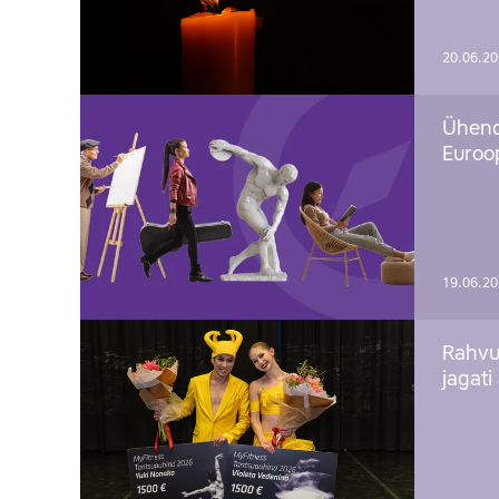
20.06.2
Ühend
Euroop
19.06.2
Rahvu
jagati