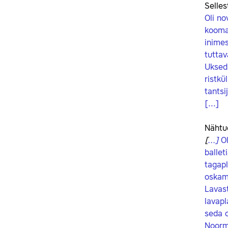
Selles
Oli no
koomal
inimes
tuttav
Uksed 
ristkü
tantsi
[...]
Nähtu
[
...
]
Ol
ballet
tagapl
oskam
Lavast
lavapl
seda o
Noorm