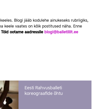
 keeles. Blogi jääb kodulehe ainukeseks rubriigiks,
ema keele vaates on kõik postitused näha. Enne
.
Töid ootame aadressile
blogi@balletiliit.ee
Eesti Rahvusballeti
koreograafide õhtu