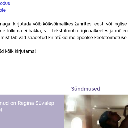
kodus
ole
aga: kirjutada võib kõikvõimalikes žanrites, eesti või inglise
e tõlkima ei hakka, s.t. tekst ilmub originaalkeeles ja mõl
mist läbivad saadetud kirjatükid meiepoolse keeletoimetuse
d kõik kirjutama!
Sündmused
nud on Regina Süvalep
)