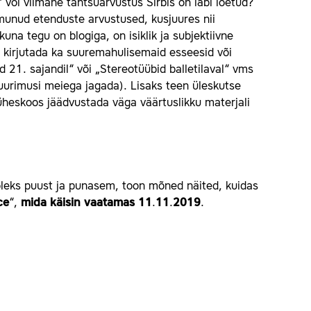
“ või viimane tantsuarvustus Sirbis on läbi loetud?
munud etenduste arvustused, kusjuures nii
una tegu on blogiga, on isiklik ja subjektiivne
 kirjutada ka suuremahulisemaid esseesid või
d 21. sajandil“ või „Stereotüübid balletilaval“ vms
a uurimusi meiega jagada). Lisaks teen üleskutse
üheskoos jäädvustada väga väärtuslikku materjali
i oleks puust ja punasem, toon mõned näited, kuidas
ce
“,
mida
käi
sin
vaatamas
11
.
11
.
2019
.