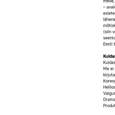
meile,
– aval
esiete
lähene
mõtisk
(siin 
seenio
Eesti 
Kuida
Kuidas
Me ei 
kirjut
Koreog
Helil
Valgu
Drama
Produt