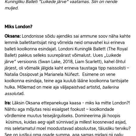
Kuningliku Balleti "Luikede järve" vaatamas. Siin on nende
muljed.
Miks London?
Oksana:
Londonisse sõidu ajendiks sai ammune soov näha kahte
lemmik balletitantsijat ning võrrelda neid omavahel kui erineva
balleti koolkonna esindajat. Londoni Kuninglik Ballett (The Royal
Ballet) pakkus selleks suurepärast võimalust. Uues „Luikede
järve“ versioonis (Swan Lake, 2018, Liam Scarlett), kahel õhtul
järjest, oli võimalik jälgida kaht erineva taustaga tipp naissolisti –
Natalia Ossipovat ja Marianela Núñezt. Esimene on vene
koolkonna esindaja, teine aga kuulub lääne koolkonna tantsijate
hulka. Mõlemad on meie aja väljapaistvad artistid,
ballerina
assoluta
d.
Ira:
Läksin Oksana ettepanekuga kaasa - miks ka mitte London?!
Nähtu aga mõjutas reisi esialgset fookust – koolkondade
võrdlemine muutus teisejärguliseks. Domineerima jäi hoopis
küsimus, kuidas aeg-ajalt sünnivad ja millest koosnevad asjad,
mis seletamatul moel moodustavad absoluutse, täiusliku terviku?
See on justkui oma osade summa, aga samas midagi nii palju