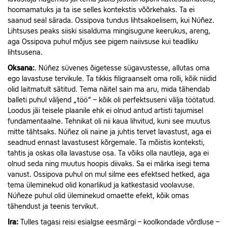
hoomamatuks ja ta ise selles kontekstis võõrkehaks. Ta ei
saanud seal särada. Ossipova tundus lihtsakoelisem, kui Núñez.
Lihtsuses peaks siiski sisalduma mingisugune keerukus, areng,
aga Ossipova puhul mõjus see pigem naiivsuse kui teadliku
lihtsusena.
Oksana:
. Núñez süvenes õigetesse sügavustesse, allutas oma
ego lavastuse tervikule. Ta tikkis filigraanselt oma rolli, kõik niidid
olid laitmatult sätitud. Tema näitel sain ma aru, mida tähendab
balleti puhul väljend „töö“ – kõik oli perfektsuseni välja töötatud.
Loodus jäi teisele plaanile ehk ei olnud antud artisti tajumisel
fundamentaalne. Tehnikat oli nii kaua lihvitud, kuni see muutus
mitte tähtsaks. Núñez oli naine ja juhtis tervet lavastust, aga ei
seadnud ennast lavastusest kõrgemale. Ta mõistis konteksti,
tahtis ja oskas olla lavastuse osa. Ta võiks olla nautleja, aga ei
olnud seda ning muutus hoopis diivaks. Sa ei märka isegi tema
vanust. Ossipova puhul on mul silme ees efektsed hetked, aga
tema üleminekud olid konarlikud ja katkestasid voolavuse.
Núñeze puhul olid üleminekud omaette efekt, kõik omas
tähendust ja teenis tervikut.
Ira:
Tulles tagasi reisi esialgse eesmärgi – koolkondade võrdluse –