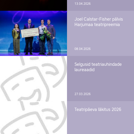
13.04.2026
Joel Calstar-Fisher pälvis
Harjumaa teatripreemia
08.04.2026
Selgusid teatriauhindade
laureaadid
27.03.2026
Teatripäeva läkitus 2026