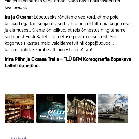
olid jõulised samas väga õrnad. Väga hästi ballansseeritud
kvaliteedid.
Ira ja Oksana:
Lõpetuseks rõhutame veelkord, et me pole
kriitikud ega tantsuajaloolased, lähtume puhtalt oma kogemusest
ja elamusest. Oleme õnnelikud, et reis õnnestus ning täname
südamest Eesti Balletiliitu toetuse ja võimaluse eest. See
kogemus rikastas meid vaieldamatult nii õppejõudude-,
koreograafide- kui lihtsalt inimestena. Aitäh!
Irina Pähn ja Oksana Tralla – TLÜ BFM Koreograafia õppekava
balleti õppejõud.