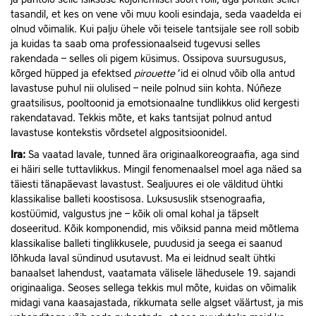
tasandil, et kes on vene või muu kooli esindaja, seda vaadelda ei
olnud võimalik. Kui palju ühele või teisele tantsijale see roll sobib
ja kuidas ta saab oma professionaalseid tugevusi selles
rakendada – selles oli pigem küsimus. Ossipova suursugusus,
kõrged hüpped ja efektsed
pirouette
’id ei olnud võib olla antud
lavastuse puhul nii olulised – neile polnud siin kohta. Núñeze
graatsilisus, pooltoonid ja emotsionaalne tundlikkus olid kergesti
rakendatavad. Tekkis mõte, et kaks tantsijat polnud antud
lavastuse kontekstis võrdsetel algpositsioonidel.
Ira:
Sa vaatad lavale, tunned ära originaalkoreograafia, aga sind
ei häiri selle tuttavlikkus. Mingil fenomenaalsel moel aga näed sa
täiesti tänapäevast lavastust. Sealjuures ei ole välditud ühtki
klassikalise balleti koostisosa. Luksususlik stsenograafia,
kostüümid, valgustus jne – kõik oli omal kohal ja täpselt
doseeritud. Kõik komponendid, mis võiksid panna meid mõtlema
klassikalise balleti tinglikkusele, puudusid ja seega ei saanud
lõhkuda laval sündinud usutavust. Ma ei leidnud sealt ühtki
banaalset lahendust, vaatamata välisele lähedusele 19. sajandi
originaaliga. Seoses sellega tekkis mul mõte, kuidas on võimalik
midagi vana kaasajastada, rikkumata selle algset väärtust, ja mis