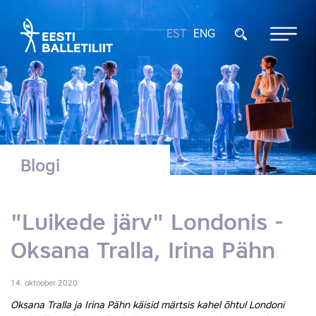
EST
ENG
Blogi
"Luikede järv" Londonis -
Oksana Tralla, Irina Pähn
14. oktoober 2020
Oksana Tralla ja Irina Pähn käisid märtsis kahel õhtul Londoni