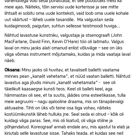
vahenditega võib seda puhastada, et see puudutaks meid ka
meie ajas. Näiteks, tõin serviisi uude korterisse ja see mitte
lihtsalt ei sobitu oma uude konteksti, vaid loob oma uuele kohale
uut väärtust – läheb uuele tasandile. Ma valgustan seda
kuidagimoodi, paigutan, suhtun sellesse teistmoodi huviga...
Nähtud lavastuse kunstniku, valgustaja ja stsenograafi (John
MacFarlane, David Finn, Kevin O’Hare) töö oli laitmatu. Valgus
laval on minu jaoks alati omanud erilist võluväge – see on üks
väga võimas instrument mõjutamaks, kuidas ja mida vaataja laval
näeb.
Oksana:
Minu jaoks oli huvitav, et tavaliselt balletti vaatama
minnes pean „kanalit vahetama“, et nüüd vaatan balletti. Nähtud
lavastus aga jõudis minuni „kanalit vahetamata“ - see oli
täielikult kaasaegse kunsti teos. Keel oli balleti keel, aga
hämmastav oli see, et ta suutis, jäädes oma esteetikasse, tulla
meie aegruumi – nagu ajalooline draama, mis on tänapäevalgi
aktuaalne. Tihti on üks või teine osa liiga vohav, näiteks
kostüümikunstik läheb hulluks jne. Seal seda ei olnud – kõik oli
kuidagi väga paras. See, mis oli lisatud, oli väga stiilne ja
põhjendatud. Koreograaf annab endale aru, mis ajastul ta elab ja
kirjutab selle lavastuse sisse. Tahaks teada, et kuidas see neil