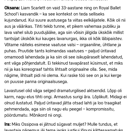
Oksana:
Liam Scarlett on vaid 33-aastane ning on Royal Ballet
School’i kasvandik – ka see kontekst on teda selliseks
kujundanud. Kui suure austusega ta viitas eelkäijatele. Kõik oli nii
aus ja väärikas. Tihti tekib tunne, et pikem vahemaa publiku ja
lava vahel silub puudujääke, aga siin võisin jälgida ükskõik millist
tantsijat ükskõik kui kauges lavanurgas, ikka oli kõik läbipaistev.
Võtame näiteks esimese vaatuse valsi – orgaaniline, ühtlane ja
puhas. Pruutide tants kolmandas vaatuses – paljud üritavad
omamoodi lahendada ja ka siin oli see isikupäraselt lahendatud,
ent väga põhjendatult. Ei tekkinud tavapärast küsimust, et miks
nii ja kas koreograaf tahtis lihtsalt originaalne olla. See, mida
nägime, lihtsalt pidi nii olema. Kui raske töö see on ja kui kerge
on puusse panna originaalsusega.
Lavastusel olid väga selged dramaturgilised aktsendid. Lõpp oli
karm, nagu elus tihti ongi. Armastus surigi ära. Lõplikult. Midagi ei
olnud ilustatud. Paljud üritavad jätta otsad lahti ja loo traagikat
pehmendada, aga siin oli nagu elu peegel – kompromissitu,
pöördumatu. Mõnikord nii ongi.
Ira:
Miks Ossipova ei jätnud sügavat muljet? Mulle tundus, et
lavastaja nägemus jäi tema jaoks justkui lõpuni kättesaamatuks,