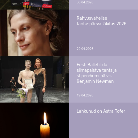
30.04.2026
Rahvusvahelise
tantuspäeva läkitus 2026
29.04.2026
Eesti Balletiliidu
silmapaistva tantsija
stipendiumi pälvis
Benjamin Newman
19.04.2026
Lahkunud on Astra Tofer