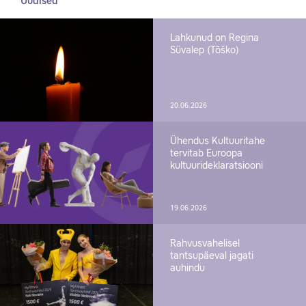
Uudised
Lahkunud on Regina
Süvalep (Tõško)
20.06.2026
Ühendus Kultuuritahe
tervitab Euroopa
kultuurideklaratsiooni
19.06.2026
Rahvusvahelisel
tantsupäeval jagati
auhindu