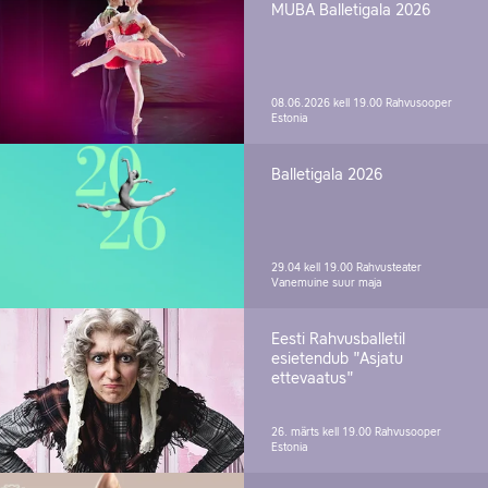
MUBA Balletigala 2026
08.06.2026 kell 19.00
Rahvusooper
Estonia
Balletigala 2026
29.04 kell 19.00
Rahvusteater
Vanemuine suur maja
Eesti Rahvusballetil
esietendub "Asjatu
ettevaatus"
26. märts kell 19.00
Rahvusooper
Estonia