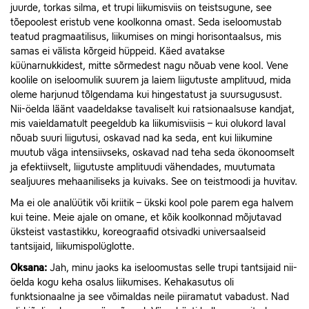
juurde, torkas silma, et trupi liikumisviis on teistsugune, see
tõepoolest eristub vene koolkonna omast. Seda iseloomustab
teatud pragmaatilisus, liikumises on mingi horisontaalsus, mis
samas ei välista kõrgeid hüppeid. Käed avatakse
küünarnukkidest, mitte sõrmedest nagu nõuab vene kool. Vene
koolile on iseloomulik suurem ja laiem liigutuste amplituud, mida
oleme harjunud tõlgendama kui hingestatust ja suursugusust.
Nii-öelda läänt vaadeldakse tavaliselt kui ratsionaalsuse kandjat,
mis vaieldamatult peegeldub ka liikumisviisis – kui olukord laval
nõuab suuri liigutusi, oskavad nad ka seda, ent kui liikumine
muutub väga intensiivseks, oskavad nad teha seda ökonoomselt
ja efektiivselt, liigutuste amplituudi vähendades, muutumata
sealjuures mehaaniliseks ja kuivaks. See on teistmoodi ja huvitav.
Ma ei ole analüütik või kriitik – ükski kool pole parem ega halvem
kui teine. Meie ajale on omane, et kõik koolkonnad mõjutavad
üksteist vastastikku, koreograafid otsivadki universaalseid
tantsijaid, liikumispolüglotte.
Oksana:
Jah, minu jaoks ka iseloomustas selle trupi tantsijaid nii-
öelda kogu keha osalus liikumises. Kehakasutus oli
funktsionaalne ja see võimaldas neile piiramatut vabadust. Nad