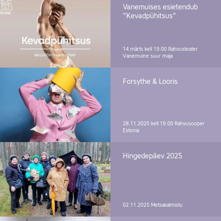
Vanemuises esietendub
"Kevadpühitsus"
14.märts kell 19.00
Rahvusteater
Vanemuine suur maja
Forsythe & Looris
28.11.2025 kell 19.00
Rahvusooper
Estonia
Hingedepäev 2025
02.11.2025
Metsakalmistu