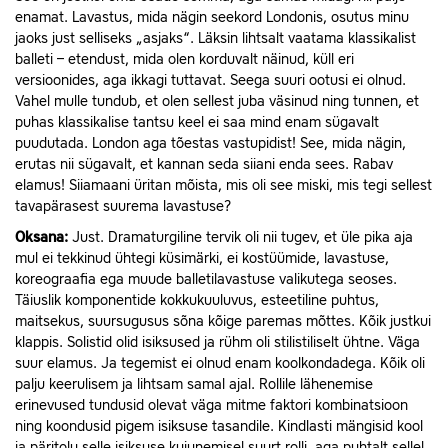
enamat. Lavastus, mida nägin seekord Londonis, osutus minu
jaoks just selliseks „asjaks“. Läksin lihtsalt vaatama klassikalist
balleti – etendust, mida olen korduvalt näinud, küll eri
versioonides, aga ikkagi tuttavat. Seega suuri ootusi ei olnud.
Vahel mulle tundub, et olen sellest juba väsinud ning tunnen, et
puhas klassikalise tantsu keel ei saa mind enam sügavalt
puudutada. London aga tõestas vastupidist! See, mida nägin,
erutas nii sügavalt, et kannan seda siiani enda sees. Rabav
elamus! Siiamaani üritan mõista, mis oli see miski, mis tegi sellest
tavapärasest suurema lavastuse?
Oksana:
Just. Dramaturgiline tervik oli nii tugev, et üle pika aja
mul ei tekkinud ühtegi küsimärki, ei kostüümide, lavastuse,
koreograafia ega muude balletilavastuse valikutega seoses.
Täiuslik komponentide kokkukuuluvus, esteetiline puhtus,
maitsekus, suursugusus sõna kõige paremas mõttes. Kõik justkui
klappis. Solistid olid isiksused ja rühm oli stilistiliselt ühtne. Väga
suur elamus. Ja tegemist ei olnud enam koolkondadega. Kõik oli
palju keerulisem ja lihtsam samal ajal. Rollile lähenemise
erinevused tundusid olevat väga mitme faktori kombinatsioon
ning koondusid pigem isiksuse tasandile. Kindlasti mängisid kool
ja päritolu selle isiksuse kujunemisel suurt rolli, aga puhtalt sellel