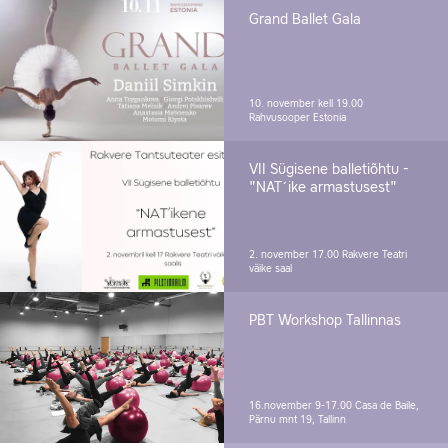
Grand Ballet Gala
10. november kell 19.00
Rahvusooper Estonia
VII Sügisene balletiõhtu -
"NAT´ike armastusest"
2. november 17.00
Rakvere Teatri
väike saal
PBT Workshop Tallinnas
16.november 9-17.00
Casa de Baile,
Pärnu mnt 19, Tallinn