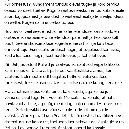
küll õnnestus?! Vundament tundus olevat tugev ja kõiki terviku
osasid võrdselt toetav. Kogu lavastusmeeskonna töö kutsus esile
suurt lugupidamist ja usaldust, lavastajast esitajateni välja. Klass
omaette. Kogemus, mis ületas ootusi.
Huvitav oli veel see, et istusime kahel etendusel sama rõdu eri
otstes ehk vaatasime ühte etendust paremalt ja teist vasakult
poolt. See andis võimaluse kogeda erinevat pilti ja käivitada
erinevat taju. Esimesel etendusel nägin, et tegelased kõnnivad,
kuid alles teisel nägin, kust nad tulevad ja kuhu lähevad.
Ira:
Jah, nõustun! Kohad ja vaatepunkt osutusid väga tähtsaks
ka minu jaoks. Üllatavalt palju uut väärtuslikku avanes, kui
vaatenurk oli muutunud! Põigates hetkeks välja vestluse
fookusest, tekkis küsimus, kas me üldse näeme kunagi tervikut?
Me vahetasime asukohta ainult kaks korda, aga kui palju
võimalusi seal tegelikult veel oli. Me sõitsime kohale, et näha
huvitavaid artiste, aga nägime midagi palju enamat – terviklikku
teost. Selle terviklikkuse võimsaimaks lüliks oli minu jaoks
lavastaja/koreograaf Liam Scarlett. Tal õnnestus luua üliveenev
dramaturgiline kontekst, toetudes lugupidavalt eelkäijate (Marius
Petipa, Lev Ivanov, Frederick Ashton) loodud karkassile.