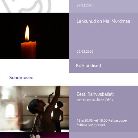
27.03.2026
Lahkunud on Mai Murdmaa
25.03.2026
Kõik uudised
Sündmused
Eesti Rahvusballeti
koreograafide õhtu
18 ja 20.06 kell 19.00
Rahvusooper
Estonia kammersaal