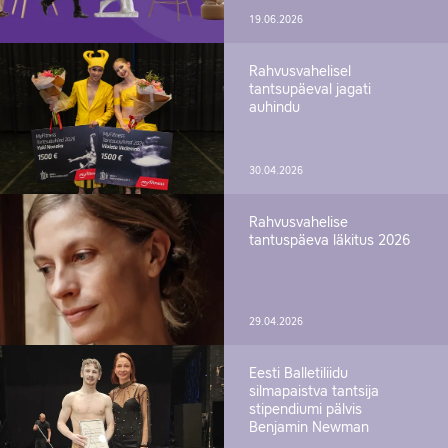
19.06.2026
Rahvusvahelisel
tantsupäeval jagati
auhindu
30.04.2026
Rahvusvahelise
tantuspäeva läkitus 2026
29.04.2026
Eesti Balletiliidu
silmapaistva tantsija
stipendiumi pälvis
Benjamin Newman