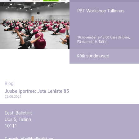
PBT Workshop Tallinnas
16.november 9-17.00
Casa de Baile,
Pärnu mnt 19, Tallinn
Kõik sündmused
Blogi
Juubeliportree: Juta Lehiste 85
22.06.2026
Eesti Balletiliit
Uus 5, Tallinn
10111