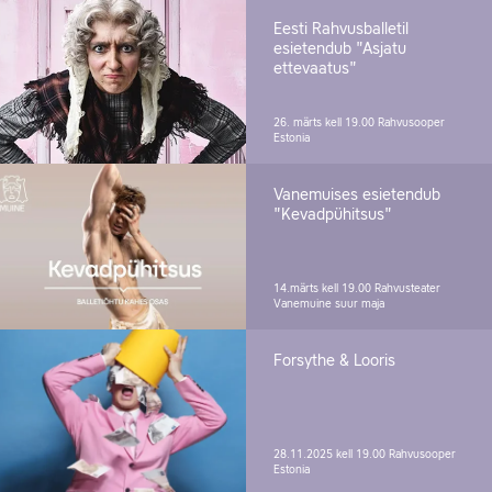
Eesti Rahvusballetil
esietendub "Asjatu
ettevaatus"
26. märts kell 19.00
Rahvusooper
Estonia
Vanemuises esietendub
"Kevadpühitsus"
14.märts kell 19.00
Rahvusteater
Vanemuine suur maja
Forsythe & Looris
28.11.2025 kell 19.00
Rahvusooper
Estonia