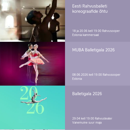
Eesti Rahvusballeti
koreograafide õhtu
18 ja 20.06 kell 19.00
Rahvusooper
Estonia kammersaal
MUBA Balletigala 2026
08.06.2026 kell 19.00
Rahvusooper
Estonia
Balletigala 2026
29.04 kell 19.00
Rahvusteater
Vanemuine suur maja