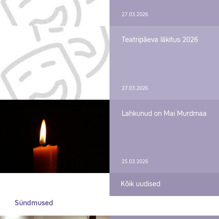
27.03.2026
Teatripäeva läkitus 2026
27.03.2026
Lahkunud on Mai Murdmaa
25.03.2026
Kõik uudised
Sündmused