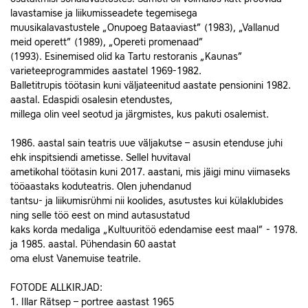
lavastamise ja liikumisseadete tegemisega
muusikalavastustele „Onupoeg Bataaviast” (1983), „Vallanud
meid operett” (1989), „Opereti promenaad”
(1993). Esinemised olid ka Tartu restoranis „Kaunas”
varieteeprogrammides aastatel 1969-1982.
Balletitrupis töötasin kuni väljateenitud aastate pensionini 1982.
aastal. Edaspidi osalesin etendustes,
millega olin veel seotud ja järgmistes, kus pakuti osalemist.
1986. aastal sain teatris uue väljakutse – asusin etenduse juhi
ehk inspitsiendi ametisse. Sellel huvitaval
ametikohal töötasin kuni 2017. aastani, mis jäigi minu viimaseks
tööaastaks koduteatris. Olen juhendanud
tantsu- ja liikumisrühmi nii koolides, asutustes kui külaklubides
ning selle töö eest on mind autasustatud
kaks korda medaliga „Kultuuritöö edendamise eest maal” - 1978.
ja 1985. aastal. Pühendasin 60 aastat
oma elust Vanemuise teatrile.
FOTODE ALLKIRJAD:
1. Illar Rätsep – portree aastast 1965