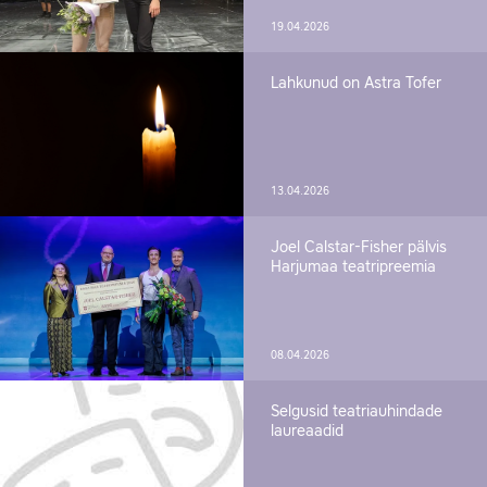
19.04.2026
Lahkunud on Astra Tofer
13.04.2026
Joel Calstar-Fisher pälvis
Harjumaa teatripreemia
08.04.2026
Selgusid teatriauhindade
laureaadid