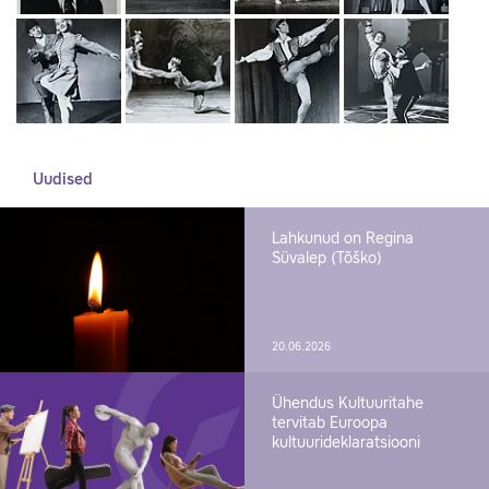
Uudised
Lahkunud on Regina
Süvalep (Tõško)
20.06.2026
Ühendus Kultuuritahe
tervitab Euroopa
kultuurideklaratsiooni