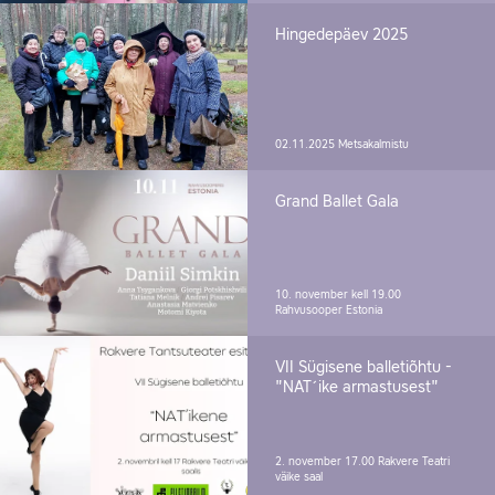
Hingedepäev 2025
02.11.2025
Metsakalmistu
Grand Ballet Gala
10. november kell 19.00
Rahvusooper Estonia
VII Sügisene balletiõhtu -
"NAT´ike armastusest"
2. november 17.00
Rakvere Teatri
väike saal