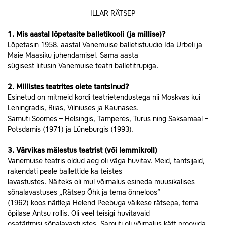
ILLAR RÄTSEP
1. Mis aastal lõpetasite balletikooli (ja millise)?
Lõpetasin 1958. aastal Vanemuise balletistuudio Ida Urbeli ja
Maie Maasiku juhendamisel. Sama aasta
sügisest liitusin Vanemuise teatri balletitrupiga.
2. Millistes teatrites olete tantsinud?
Esinetud on mitmeid kordi teatrietendustega nii Moskvas kui
Leningradis, Riias, Vilniuses ja Kaunases.
Samuti Soomes – Helsingis, Tamperes, Turus ning Saksamaal –
Potsdamis (1971) ja Lüneburgis (1993).
3. Värvikas mälestus teatrist (või lemmikroll)
Vanemuise teatris oldud aeg oli väga huvitav. Meid, tantsijaid,
rakendati peale ballettide ka teistes
lavastustes. Näiteks oli mul võimalus esineda muusikalises
sõnalavastuses „Rätsep Õhk ja tema õnneloos”
(1962) koos näitleja Helend Peebuga väikese rätsepa, tema
õpilase Antsu rollis. Oli veel teisigi huvitavaid
osatäitmisi sõnalavastustes. Samuti oli võimalus kätt proovida