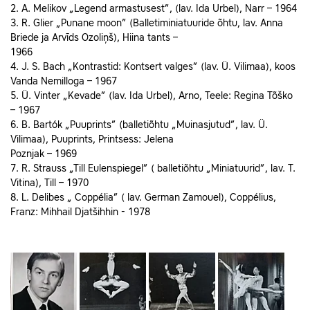
2. A. Melikov „Legend armastusest”, (lav. Ida Urbel), Narr – 1964
3. R. Glier „Punane moon” (Balletiminiatuuride õhtu, lav. Anna
Briede ja Arvīds Ozoliņš), Hiina tants –
1966
4. J. S. Bach „Kontrastid: Kontsert valges” (lav. Ü. Vilimaa), koos
Vanda Nemilloga – 1967
5. Ü. Vinter „Kevade” (lav. Ida Urbel), Arno, Teele: Regina Tõško
– 1967
6. B. Bartók „Puuprints” (balletiõhtu „Muinasjutud”, lav. Ü.
Vilimaa), Puuprints, Printsess: Jelena
Poznjak – 1969
7. R. Strauss „Till Eulenspiegel” ( balletiõhtu „Miniatuurid”, lav. T.
Vitina), Till – 1970
8. L. Delibes „ Coppélia” ( lav. German Zamouel), Coppélius,
Franz: Mihhail Djatšihhin - 1978