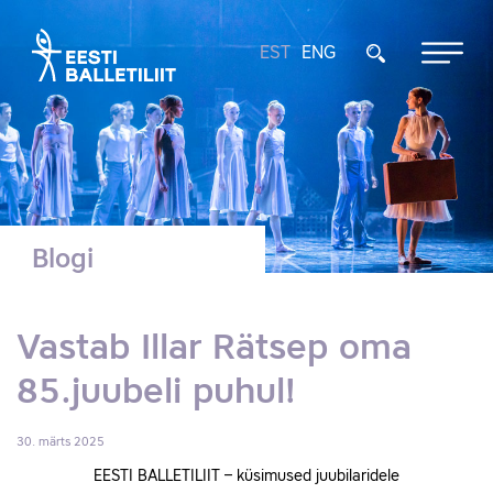
EST
ENG
Blogi
Vastab Illar Rätsep oma
85.juubeli puhul!
30. märts 2025
EESTI BALLETILIIT – küsimused juubilaridele