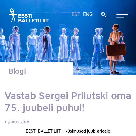
EST
ENG
Blogi
Vastab Sergei Prilutski oma
75. juubeli puhul!
1. jaanuar 2025
EESTI BALLETILIIT – küsimused juubilaridele