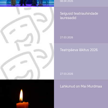
08.04.2026
Selgusid teatriauhindade
laureaadid
27.03.2026
Teatripäeva läkitus 2026
27.03.2026
Lahkunud on Mai Murdmaa