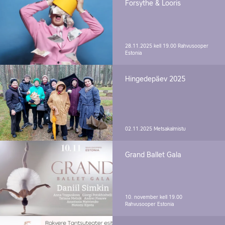
Forsythe & Looris
28.11.2025 kell 19.00
Rahvusooper
Estonia
Hingedepäev 2025
02.11.2025
Metsakalmistu
Grand Ballet Gala
10. november kell 19.00
Rahvusooper Estonia