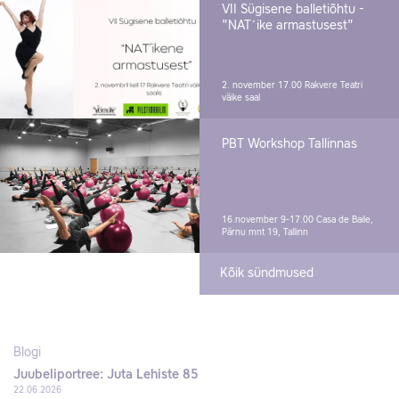
VII Sügisene balletiõhtu -
"NAT´ike armastusest"
2. november 17.00
Rakvere Teatri
väike saal
PBT Workshop Tallinnas
16.november 9-17.00
Casa de Baile,
Pärnu mnt 19, Tallinn
Kõik sündmused
Blogi
Juubeliportree: Juta Lehiste 85
22.06.2026