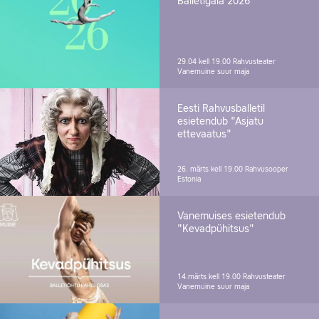
Balletigala 2026
29.04 kell 19.00
Rahvusteater
Vanemuine suur maja
Eesti Rahvusballetil
esietendub "Asjatu
ettevaatus"
26. märts kell 19.00
Rahvusooper
Estonia
Vanemuises esietendub
"Kevadpühitsus"
14.märts kell 19.00
Rahvusteater
Vanemuine suur maja