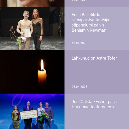
29.04.2026
Eesti Balletiliidu
silmapaistva tantsija
stipendiumi pälvis
Benjamin Newman
19.04.2026
Lahkunud on Astra Tofer
13.04.2026
Joel Calstar-Fisher pälvis
Harjumaa teatripreemia