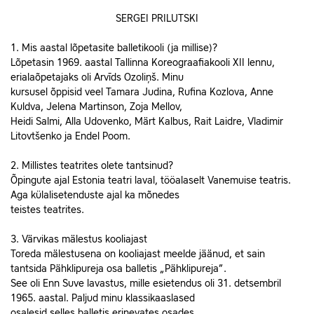
SERGEI PRILUTSKI
1. Mis aastal lõpetasite balletikooli (ja millise)?
Lõpetasin 1969. aastal Tallinna Koreograafiakooli XII lennu,
erialaõpetajaks oli Arvīds Ozoliņš. Minu
kursusel õppisid veel Tamara Judina, Rufina Kozlova, Anne
Kuldva, Jelena Martinson, Zoja Mellov,
Heidi Salmi, Alla Udovenko, Märt Kalbus, Rait Laidre, Vladimir
Litovtšenko ja Endel Poom.
2. Millistes teatrites olete tantsinud?
Õpingute ajal Estonia teatri laval, tööalaselt Vanemuise teatris.
Aga külalisetenduste ajal ka mõnedes
teistes teatrites.
3. Värvikas mälestus kooliajast
Toreda mälestusena on kooliajast meelde jäänud, et sain
tantsida Pähklipureja osa balletis „Pähklipureja”.
See oli Enn Suve lavastus, mille esietendus oli 31. detsembril
1965. aastal. Paljud minu klassikaaslased
osalesid selles balletis erinevates osades.