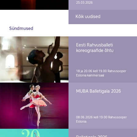
25.03.2026
Kõik uudised
Sündmused
Eesti Rahvusballeti
koreograafide õhtu
18 ja 20.06 kell 19.00
Rahvusooper
Estonia kammersaal
MUBA Balletigala 2026
08.06.2026 kell 19.00
Rahvusooper
Estonia