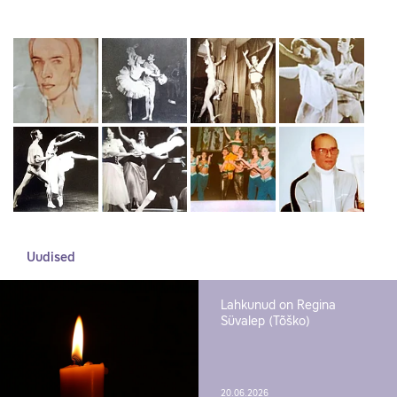
Uudised
Lahkunud on Regina
Süvalep (Tõško)
20.06.2026