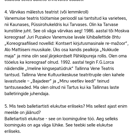
4. Värvikas mälestus teatrist (või lemmikroll)
Vanemuise teatris töötamise perioodil sai tantsitud ka varietees,
nii Kaunases, Püssirohukeldris kui Tarvases. Olin ka Tarvase
kunstiline juht. See oli väga värvikas aeg! 1986. aastal tõi Moskva
koreograaf Juri Puzakov Vanemuise lavale lühiballettide õhtu
„Koreograafilised novellid: Kontsert kirjutusmasinale re-mažoor”,
Alo Mattiiseni muusikale. Üks osa kandis pealkirja „Nukkude
maja” ja mina olin seal järjekordselt Pähklipureja rollis. Olen oma
tööelus ka koreograaf olnud. 1992. aastal tegin F.G.Lorca
näidendile „Imeline kingsepatüdruk” Tallinna Vene Teatris
tantsud. Tallinna Vene Kultuurikeskuse teatritrupile olen kahele
lavastusele – „Bajadeer” ja „Minu veetlev leedi” teinud
tantsuseaded. Ma olen olnud nii Tartus kui ka Tallinnas laste
balletiringide juhendaja.
5. Mis teeb balletiartisti elukutse eriliseks? Mis sellest ajast enim
meelde on jäänud?
Balletiartisti elukutse - see on loominguline töö. Aeg selleks
loominguks on aga väga lühike. See teebki selle elukutse
eriliseks.