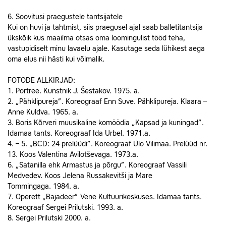
6. Soovitusi praegustele tantsijatele
Kui on huvi ja tahtmist, siis praegusel ajal saab balletitantsija
ükskõik kus maailma otsas oma loomingulist tööd teha,
vastupidiselt minu lavaelu ajale. Kasutage seda lühikest aega
oma elus nii hästi kui võimalik.
FOTODE ALLKIRJAD:
1. Portree. Kunstnik J. Šestakov. 1975. a.
2. „Pähklipureja”. Koreograaf Enn Suve. Pähklipureja. Klaara –
Anne Kuldva. 1965. a.
3. Boris Kõrveri muusikaline komöödia „Kapsad ja kuningad”.
Idamaa tants. Koreograaf Ida Urbel. 1971.a.
4. – 5. „BCD: 24 prelüüdi”. Koreograaf Ülo Vilimaa. Prelüüd nr.
13. Koos Valentina Avilotševaga. 1973.a.
6. „Satanilla ehk Armastus ja põrgu”. Koreograaf Vassili
Medvedev. Koos Jelena Russakevitši ja Mare
Tommingaga. 1984. a.
7. Operett „Bajadeer” Vene Kultuurikeskuses. Idamaa tants.
Koreograaf Sergei Prilutski. 1993. a.
8. Sergei Prilutski 2000. a.