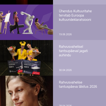
Ühendus Kultuuritahe
tervitab Euroopa
kultuurideklaratsiooni
19.06.2026
Rahvusvahelisel
tantsupäeval jagati
auhindu
30.04.2026
Rahvusvahelise
tantuspäeva läkitus 2026