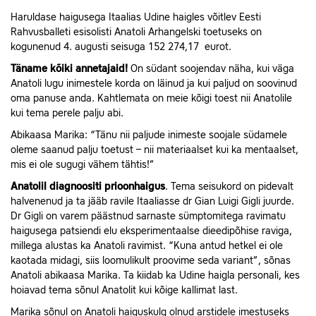
Haruldase haigusega Itaalias Udine haigles võitlev Eesti
Rahvusballeti esisolisti Anatoli Arhangelski toetuseks on
kogunenud 4. augusti seisuga 152 274,17 eurot.
Täname kõiki annetajaid!
On südant soojendav näha, kui väga
Anatoli lugu inimestele korda on läinud ja kui paljud on soovinud
oma panuse anda. Kahtlemata on meie kõigi toest nii Anatolile
kui tema perele palju abi.
Abikaasa Marika: “Tänu nii paljude inimeste soojale südamele
oleme saanud palju toetust – nii materiaalset kui ka mentaalset,
mis ei ole sugugi vähem tähtis!”
Anatolil diagnoositi prioonhaigus
. Tema seisukord on pidevalt
halvenenud ja ta jääb ravile Itaaliasse dr Gian Luigi Gigli juurde.
Dr Gigli on varem päästnud sarnaste sümptomitega ravimatu
haigusega patsiendi elu eksperimentaalse dieedipõhise raviga,
millega alustas ka Anatoli ravimist. “Kuna antud hetkel ei ole
kaotada midagi, siis loomulikult proovime seda variant”, sõnas
Anatoli abikaasa Marika. Ta kiidab ka Udine haigla personali, kes
hoiavad tema sõnul Anatolit kui kõige kallimat last.
Marika sõnul on Anatoli haiguskulg olnud arstidele imestuseks